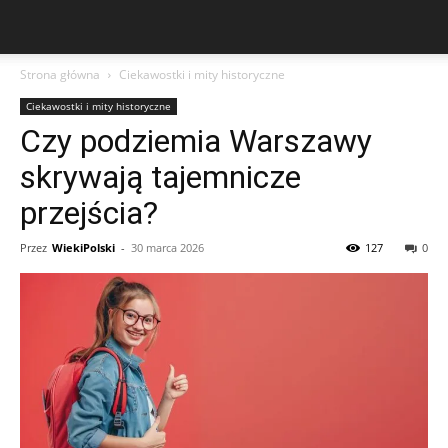
Strona główna
Ciekawostki i mity historyczne
Ciekawostki i mity historyczne
Czy podziemia Warszawy
skrywają tajemnicze
przejścia?
Przez
WiekiPolski
-
30 marca 2026
127
0