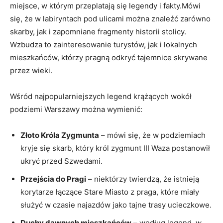
miejsce, w którym przeplatają się legendy i fakty.Mówi
się, że w labiryntach pod ulicami można znaleźć zarówno
skarby, jak i zapomniane fragmenty historii stolicy.
Wzbudza to zainteresowanie turystów, jak i lokalnych
mieszkańców, którzy pragną odkryć tajemnice skrywane
przez wieki.
Wśród najpopularniejszych legend krążących wokół
podziemi Warszawy można wymienić:
Złoto Króla Zygmunta
– mówi się, że w podziemiach
kryje się skarb, który król zygmunt III Waza postanowił
ukryć przed Szwedami.
Przejścia do Pragi
– niektórzy twierdzą, że istnieją
korytarze łączące Stare Miasto z praga, które miały
służyć w czasie najazdów jako tajne trasy ucieczkowe.
Duchy dawnych mieszkańców
– według legend, w