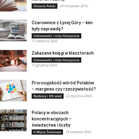
28 listopada 2016
Historia Polski
Czarownice z Łysej Góry – kim
były naprawdę?
Ciekawostki i mity historyczne
17 sierpnia 2025
Zakazane księgi w klasztorach
Ciekawostki i mity historyczne
13 grudnia 2025
Prorosyjskość wśród Polaków
– margines czy rzeczywistość?
22 stycznia 2026
Rozbiory i XIX wiek
Polacy w obozach
koncentracyjnych –
świadectwa i liczby
18 sierpnia 2025
II Wojna Światowa