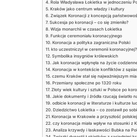
Rola Władysława Łokietka w jednoczeniu Po
Kraków jako centrum władzy i ⁢kultury
Związek‌ Koronacji z‌ koncepcją państwowoś
Sukcesja po koronacji – co się zmieniło?
Wizja⁤ monarchii w ⁤czasach Łokietka
Funkcje ⁤ceremoniału koronacyjnego
Koronacja a polityka zagraniczna‍ Polski
kto uczestniczył w ceremonii ‍koronacyjnej?
Symbolika insygniów królewskich
Jak ‌koronacja ‍wpłynęła na życie codzienn
Koronacja w kontekście konfliktów z sąsia
czemu Kraków stał się najważniejszym mi
Przemiany społeczne po 1320 roku
Złoty wiek ⁢kultury i sztuki w ⁣Polsce po ​koro
Jakie⁢ dokumenty ⁢i źródła rzucają​ światło n
odbicie koronacji ⁣w‍ literaturze i kulturze l
Dziedzictwo Łokietka – co ⁢zostawił po ‌sob
Koronacja w Krakowie a przyszłość polskie
czy⁣ koronacja​ miała​ wpływ na stosunki⁤ z‌
Analiza krzywdy i łaskawości Bubka na Po
Związki dynastii Łokietków z⁤ sąsiednimi kr