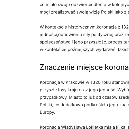
co miało⁣ swoje odzwierciedlenie w kolejny
⁤mógł zrealizować swoją wizję ​Polski jako z
W ‍kontekście historycznym,koronacja z⁣ 1320​
jedności,odnowieniu siły politycznej oraz ref
społeczeństwo ⁤i⁤ jego przyszłość. proces ten
w kontekście późniejszych wydarzeń,⁤ takich j
Znaczenie miejsce ‌koronac
Koronacja w Krakowie ⁢w 1320 roku stanowiła
⁣przyszłe​ losy kraju oraz jego jedność. Wybó
przypadkowy.⁢ Miasto to ⁣już ⁣od czasów śred
Polski, co dodatkowo podkreślało jego znacze
Europy.
Koronacja Władysława​ Łokietka miała kilka 