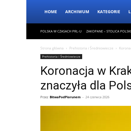
HOME
ARCHIWUM
KATEGORIE
L
POLSKA W CZASACH PRL-U
ZAKOPANE – STOLICA POLSK
Strona główna
Prehistoria i Średniowiecze
Koronac
Prehistoria i Średniowiecze
Koronacja w Kra
znaczyła dla Pol
Przez
BitwaPodPiorunem
-
24 czerwca 2026