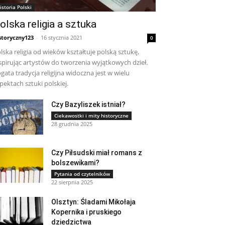
istoria Polski
olska religia a sztuka
storyczny123
-
16 stycznia 2021
0
lska religia od wieków kształtuje polską sztukę,
spirując artystów do tworzenia wyjątkowych dzieł.
gata tradycja religijna widoczna jest w wielu
pektach sztuki polskiej.
Czy Bazyliszek istniał?
Ciekawostki i mity historyczne
28 grudnia 2025
Czy Piłsudski miał romans z
bolszewikami?
Pytania od czytelników
22 sierpnia 2025
Olsztyn: Śladami Mikołaja
Kopernika i pruskiego
dziedzictwa