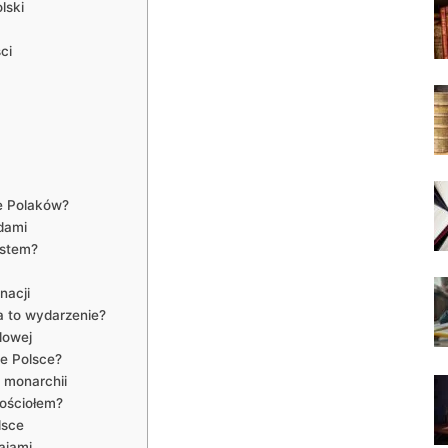
lski
ci
e ⁤Polaków?
dami
astem?
nacji
a ⁣to ‍wydarzenie?
udowej
ie Polsce?
j monarchii
 Kościołem?
lsce
ajami