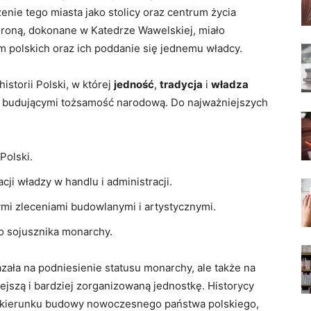
enie tego miasta jako stolicy oraz centrum życia
oroną, ‌dokonane⁤ w Katedrze Wawelskiej, miało
 polskich oraz ich⁤ poddanie się jednemu władcy.
storii⁤ Polski, w której
jedność
,
tradycja
i
władza
mi ​budującymi tożsamość narodową. Do najważniejszych
Polski.
cji władzy w handlu i administracji.
wymi zleceniami budowlanymi i artystycznymi.
o ⁣sojusznika monarchy.
ała na ⁢podniesienie ‍statusu monarchy, ale także‌ na​
iejszą‍ i bardziej zorganizowaną jednostkę. Historycy
k w kierunku budowy nowoczesnego państwa polskiego,