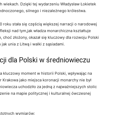
ch wiekach. Dzięki tej wydarzeniu Władysław Łokietek
jednoczonego, silnego ⁣i niezależnego⁣ królestwa.
 roku stała się‌ częścią ⁣większej narracji​ o ⁣narodowej
leksji ⁤nad ‍tym,jak ​władza monarchiczna kształtuje
, choć złożony, ​okazał się kluczowy dla‌ rozwoju Polski
ak unia z​ Litwą i walki z ⁣sąsiadami.
ji⁢ dla Polski ​w średniowieczu
 kluczowy ⁢moment⁢ w historii Polski, wpływając na
r Krakowa jako miejsca‌ koronacji monarchy ​nie‍ był
niowiecza uchodziło‍ za jedną z najważniejszych stolic
nie ⁤na mapie⁤ politycznej ‍i kulturalnej ówczesnej
istotnych wymiarów: