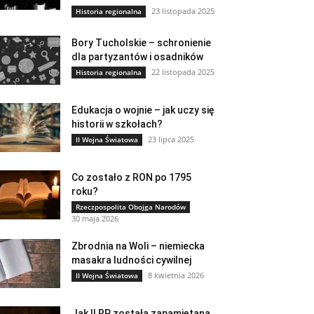
23 listopada 2025
Historia regionalna
Bory Tucholskie – schronienie
dla partyzantów i osadników
22 listopada 2025
Historia regionalna
Edukacja o wojnie – jak uczy się
historii w szkołach?
23 lipca 2025
II Wojna Światowa
Co zostało z RON po 1795
roku?
Rzeczpospolita Obojga Narodów
30 maja 2026
Zbrodnia na Woli – niemiecka
masakra ludności cywilnej
8 kwietnia 2026
II Wojna Światowa
Jak II RP została zapamiętana