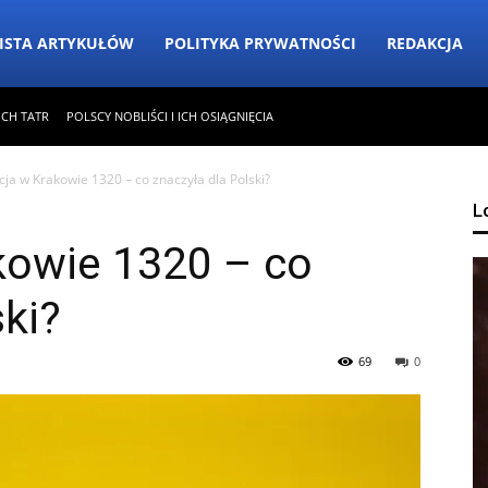
ISTA ARTYKUŁÓW
POLITYKA PRYWATNOŚCI
REDAKCJA
ICH TATR
POLSCY NOBLIŚCI I ICH OSIĄGNIĘCIA
ja w Krakowie 1320 – co znaczyła dla Polski?
L
kowie 1320 – co
ski?
69
0