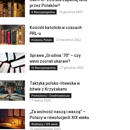
przez Polaków?
16 grudnia 2025
II Rzeczpospolita
Kościół katolicki w czasach
PRL-u
23 kwietnia 2022
Historia Polski
Sprawa „Grudnia ‘70” – czy
winni zostali ukarani?
27 grudnia 2025
III Rzeczpospolita
Taktyka polsko-litewska w
bitwie z Krzyżakami
Prehistoria i Średniowiecze
17 marca 2026
„Za wolność naszą i waszą” –
Polacy w rewolucjach XIX wieku
Rozbiory i XIX wiek
10 października 2025