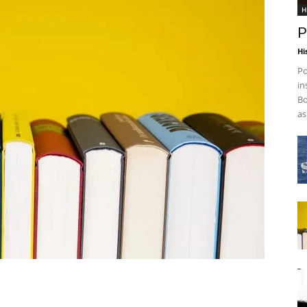
H
P
Hi
Po
in
Bo
as