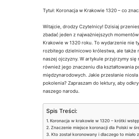
Tytuł: Koronacja w Krakowie⁢ 1320 ​– ⁣co znac
Witajcie, drodzy Czytelnicy! Dzisiaj przeni
⁤zbadać jeden z ‌najważniejszych momentów⁤ 
Krakowie w 1320 roku. To wydarzenie nie ty
rozbitego dzielnicowo królestwa, ale⁣ także
naszej ojczyzny. W artykule przyjrzymy⁣ się
również jego znaczeniu‍ dla kształtowania​ p
międzynarodowych. Jakie przesłanie niosła z
pokolenia? Zapraszam ⁤do⁣ lektury,⁢ aby ⁤odkryć
naszego narodu.
Spis Treści:
Koronacja w krakowie w‍ 1320 – krótki ⁣wstęp
Znaczenie miejsce ‌koronacji⁢ dla Polski ​w ś
Kto ⁢został koronowany ⁢i⁣ dlaczego to miało