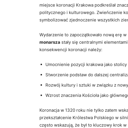
miejsce koronacji Krakowa podkreślał znacz
politycznego i ‍kulturowego.⁤ Zwieńczenie‍ k
symbolizować zjednoczenie wszystkich ziem
Wydarzenie⁣ to zapoczątkowało nową erę ⁣w hi
‍monarsza
​stały się centralnymi elementa
konsekwencji koronacji​ należy:
Umocnienie ‌pozycji krakowa ⁤jako stolicy 
Stworzenie podstaw do dalszej centraliza
Rozwój kultury i sztuki ⁣w ‌związku z no
Wzrost znaczenia Kościoła⁣ jako⁤ główneg
Koronacja w ‍1320 roku nie tylko zatem wskaz
przekształcenie ‌Królestwa Polskiego⁢ w siln
często wskazują, że ⁤był to kluczowy ⁢kro