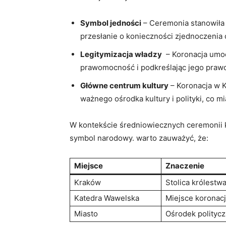
Symbol jedności
–​ Ceremonia ⁢stanowiła 
przesłanie o konieczności‌ zjednoczenia
Legitymizacja władzy
‌ – Koronacja‍ umo
prawomocność i podkreślając jego ⁣prawo
Główne centrum kultury
– Koronacja w Kr
ważnego​ ośrodka kultury i polityki, co m
W kontekście średniowiecznych ceremonii k
symbol narodowy.‍ warto zauważyć, że:
Miejsce
Znaczenie
Kraków
Stolica ⁢królestw
Katedra Wawelska
Miejsce koronacj
Miasto
Ośrodek ⁢politycz