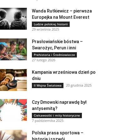
Wanda Rutkiewicz – pierwsza
Europejka na Mount Everest
Ludzie polskiej historii
29 września 2025
Prasłowiańskie bóstwa –
Swarożyc, Perun i inni
Prehistoria i Średniowiecze
27 lutego 2026
Kampania wrześniowa dzień po
dniu
20 grudnia 2025
II Wojna Światowa
Czy Dmowski naprawdę był
antysemitą?
Ciekawostki i mity historyczne
7 października 2025
Polska prasa sportowa –
historia i rozwój