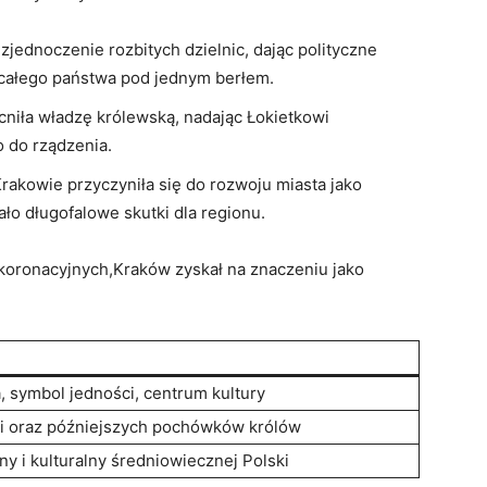
zjednoczenie rozbitych dzielnic, dając polityczne ​
 całego państwa pod jednym ⁣berłem.
cniła władzę królewską,​ nadając Łokietkowi
‌ do rządzenia.
akowie przyczyniła się ‌do ⁣rozwoju‍ miasta jako
iało długofalowe skutki dla regionu.
oronacyjnych,Kraków⁤ zyskał na‌ znaczeniu jako
a, ⁣symbol jedności, centrum ⁤kultury
i oraz późniejszych ‌pochówków królów
ny i kulturalny⁣ średniowiecznej Polski