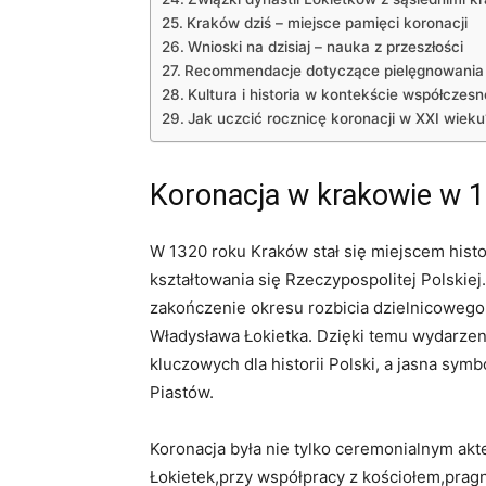
Kraków dziś – miejsce pamięci koronacji
Wnioski na dzisiaj – nauka z przeszłości
Recommendacje dotyczące pielęgnowania p
Kultura ‍i historia⁢ w kontekście współczesn
Jak uczcić rocznicę⁢ koronacji w ⁤XXI ​wieku
Koronacja w krakowie w‍ 13
W 1320 roku⁤ Kraków stał się ⁣miejscem hist
kształtowania ⁢się ‌Rzeczypospolitej Polskie
zakończenie okresu rozbicia dzielnicowego
Władysława Łokietka. Dzięki temu wydarzeniu
kluczowych ‍dla historii Polski, a jasna symb
Piastów.
Koronacja ⁢była nie tylko‍ ceremonialnym akt
Łokietek,przy współpracy z kościołem,pragn