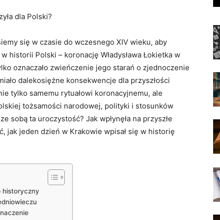
zyła dla Polski?
esiemy ⁤się w ​czasie do wczesnego XIV wieku, aby
w historii Polski – koronację Władysława Łokietka‍ w⁢
lko oznaczało zwieńczenie‌ jego ⁢starań o zjednoczenie
 miało dalekosiężne‍ konsekwencje dla przyszłości
 nie tylko samemu rytuałowi koronacyjnemu, ale
olskiej⁤ tożsamości​ narodowej, polityki i stosunków
e sobą ta ⁣uroczystość? Jak wpłynęła ⁣na przyszłe‍
, jak jeden ‍dzień ​w ⁢Krakowie wpisał się⁤ w historię⁤
 ⁢historyczny
redniowieczu
 znaczenie