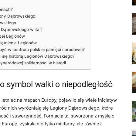
ionach?
iony Dąbrowskiego
owskiego
Dąbrowskiego w italii
cej Legionów
iętnienia Legionów
yć w centrum polskiej pamięci narodowej?
 się historią Legionów Dąbrowskiego?
narodowej solidarności w historii
o symbol walki o niepodległość
 istnieć na mapach Europy, pojawiło się wiele inicjatyw
ród nich wyróżniają się Legiony Dąbrowskiego, które
ność i suwerenność. Formacja ta, stworzona z myślą o
Europę, zyskała nie tylko militarny, ale również