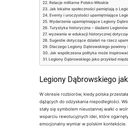
Relacje militarne Polsko-Włoskie
Jak lokalne społeczności pamiętają o Leg
Eventy i uroczystości upamiętniające Leg
Wydarzenia upamiętniające Legiony Dąbr
Turystyka historyczna – śladami Legionów 
wyzwania w edukacji historycznej dotyczą
Sugestie dotyczące działań na rzecz upam
Dlaczego Legiony Dąbrowskiego powinny b
Jak współczesna polityka może inspirować
Legiony Dąbrowskiego jako przykład między
Legiony Dąbrowskiego jak
W okresie rozbiorów, kiedy polska przestała
dążących do odzyskania niepodległości. Wś
stały się symbolem nieustannej walki o wol
wsparciu rewolucyjnych idei, które ogarnęły 
emocjonalny wymiar w polskim kontekście.