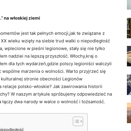
 na włoskiej ziemi
omentów jest tak pełnych emocji,jak te związane z
X wieku wzięły na siebie trud walki o niepodległość
 wplecione w pieśni legionowe, stały się nie tylko
em nadziei na lepszą przyszłość. Włochy,kraj o
 tłem dla tych wydarzeń,gdzie polscy legioniści walczyli
c wspólne marzenia o wolności. Warto przyjrzeć się
 i kulturalnej stronie obecności Legionów
a relacje polsko-włoskie? Jak zawirowania historii
Włochy? W naszym artykule spróbujemy odpowiedzieć na
óra łączy dwa narody w walce o wolność i tożsamość.
iepodległość