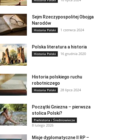
Historia Polski
Sejm Rzeczypospolitej Obojga
Narodów
1 czerwca 2024
Historia Polski
Polska literatura a historia
16 grudnia 2020
Historia Polski
Historia polskiego ruchu
robotniczego
28 lipca 2024
Historia Polski
Początki Gniezna – pierwsza
stolica Polski?
Prehistoria i Średniowiecze
8 lutego 2026
Misje dyplomatyczne II RP –