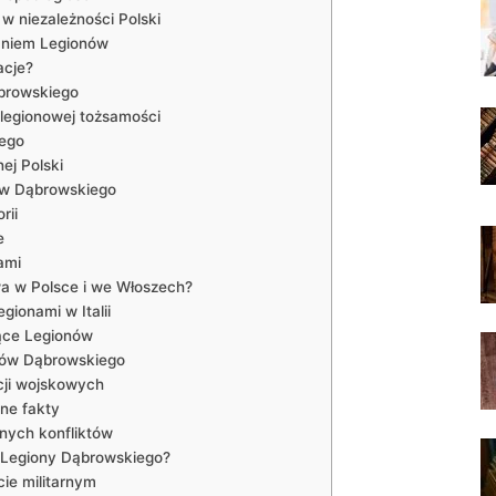
 w niezależności Polski
taniem Legionów
acje?
browskiego
legionowej tożsamości
iego
ej Polski
nów Dąbrowskiego
rii
e
ami
a w Polsce i we Włoszech?
gionami w Italii
ące Legionów
nów Dąbrowskiego
cji wojskowych
ne fakty
nych konfliktów
 Legiony Dąbrowskiego?
ie militarnym