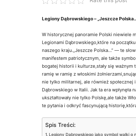
Rate this post
Legiony Dąbrowskiego – „Jeszcze Polska…”
W historycznej panoramie Polski niewiele m
Legionami Dąbrowskiego,które na początku X
naszego kraju.„Jeszcze Polska…” — te słowa,
manifestem patriotycznym, ale także symbol
bogatej historii i kulturze,stały się ważnym
ramię w ramię z włoskimi żołnierzami,snują
nie tylko militarnej, ale również społecznej
Dąbrowskiego w Italii. Jak ta era wpłynęła n
ukształtowały nie tylko Polskę,ale także 
te pytania i odkryć fascynującą historię,kt
Spis Treści:
Legiony Dąbrowskiego jako symbol walki o n