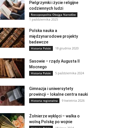
Pielgrzymki i życie religijne
codziennych ludzi
Rzeczpospolita Obojga Narodów
1 października 2025
Polska nauka a
międzynarodowe projekty
badawcze
18 grudnia 2020
Historia Polski
Sasowie – rządy Augusta II
Mocnego
5 października 2024
Historia Polski
Gimnazja i uniwersytety
prowincji – lokalne centra nauki
9 kwietnia 2026
Historia regionalna
Żołnierze wyklęci – walka o
wolną Polskę po wojnie
18 lipca 2024