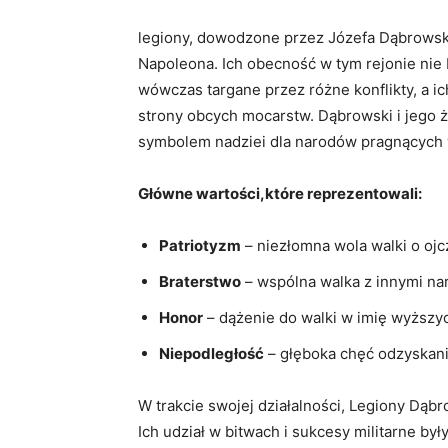
legiony, dowodzone przez Józefa Dąbrowskie
Napoleona. Ich obecność w tym rejonie nie 
wówczas targane przez różne konflikty, a i
strony obcych mocarstw. Dąbrowski i jego żo
symbolem nadziei dla narodów pragnących 
Główne wartości,które reprezentowali:
Patriotyzm
– niezłomna wola walki o ojc
Braterstwo
– wspólna walka z innymi na
Honor
– dążenie do walki w imię wyższy
Niepodległość
– głęboka chęć odzyskan
W trakcie swojej działalności, Legiony Dąbr
Ich udział w bitwach i sukcesy militarne był