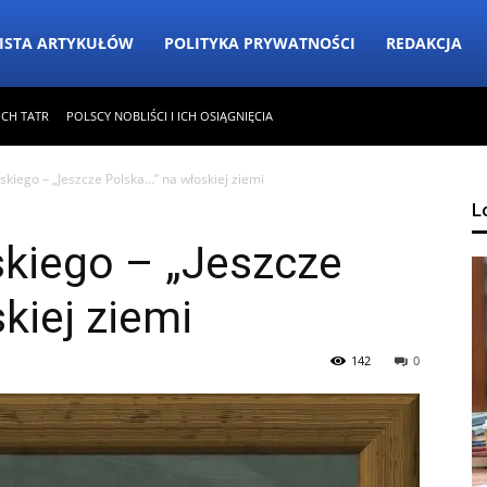
ISTA ARTYKUŁÓW
POLITYKA PRYWATNOŚCI
REDAKCJA
ICH TATR
POLSCY NOBLIŚCI I ICH OSIĄGNIĘCIA
kiego – „Jeszcze Polska…” na włoskiej ziemi
L
kiego – „Jeszcze
kiej ziemi
142
0