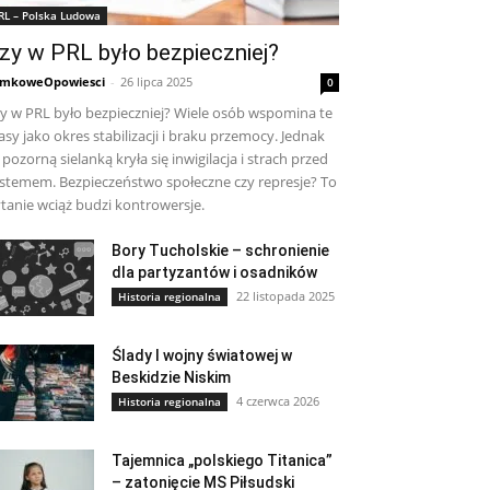
RL – Polska Ludowa
zy w PRL było bezpieczniej?
mkoweOpowiesci
-
26 lipca 2025
0
y w PRL było bezpieczniej? Wiele osób wspomina te
asy jako okres stabilizacji i braku przemocy. Jednak
 pozorną sielanką kryła się inwigilacja i strach przed
stemem. Bezpieczeństwo społeczne czy represje? To
tanie wciąż budzi kontrowersje.
Bory Tucholskie – schronienie
dla partyzantów i osadników
22 listopada 2025
Historia regionalna
Ślady I wojny światowej w
Beskidzie Niskim
4 czerwca 2026
Historia regionalna
Tajemnica „polskiego Titanica”
– zatonięcie MS Piłsudski