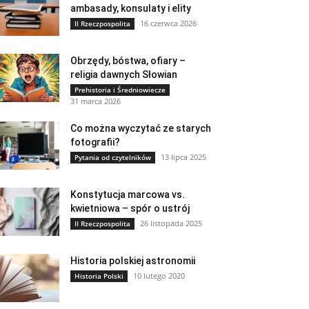
ambasady, konsulaty i elity
16 czerwca 2026
II Rzeczpospolita
Obrzędy, bóstwa, ofiary –
religia dawnych Słowian
Prehistoria i Średniowiecze
31 marca 2026
Co można wyczytać ze starych
fotografii?
13 lipca 2025
Pytania od czytelników
Konstytucja marcowa vs.
kwietniowa – spór o ustrój
26 listopada 2025
II Rzeczpospolita
Historia polskiej astronomii
10 lutego 2020
Historia Polski