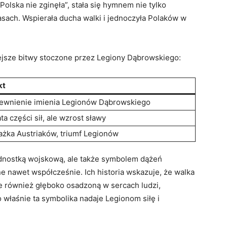
olska nie zginęła”, stała się hymnem nie tylko
sach. Wspierała ducha walki i jednoczyła Polaków w
iejsze bitwy stoczone przez Legiony Dąbrowskiego:
kt
ewnienie imienia Legionów Dąbrowskiego
ta części sił, ale wzrost sławy
ażka Austriaków, triumf Legionów
jednostką wojskową, ale także symbolem dążeń
ne nawet współcześnie. Ich historia wskazuje, że walka
ale również głęboko osadzoną w sercach ludzi,
właśnie ta symbolika nadaje Legionom siłę i