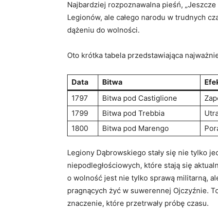
Najbardziej rozpoznawalna pieśń, „Jeszcze P
Legionów, ale całego narodu w trudnych cza
dążeniu do wolności.
Oto krótka tabela przedstawiająca najważn
Data
Bitwa
Efe
1797
Bitwa pod Castiglione
Zap
1799
Bitwa pod Trebbia
Utra
1800
Bitwa pod Marengo
Por
Legiony Dąbrowskiego stały się nie tylko 
niepodległościowych, które stają się aktual
o wolność jest nie tylko sprawą militarną, 
pragnących żyć w suwerennej Ojczyźnie. To 
znaczenie, które przetrwały próbę czasu.