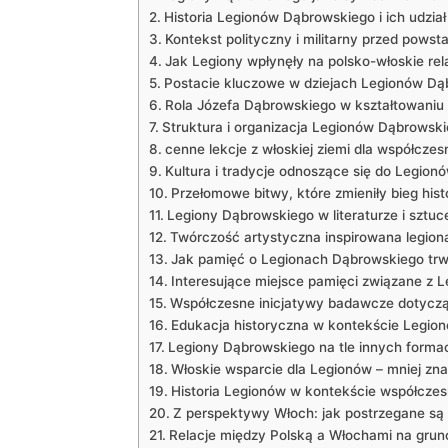
Historia Legionów Dąbrowskiego i ich udział
Kontekst polityczny i militarny przed pows
Jak Legiony wpłynęły na polsko-włoskie rel
Postacie kluczowe w dziejach Legionów Dą
Rola Józefa Dąbrowskiego w kształtowaniu 
Struktura i organizacja Legionów Dąbrowsk
cenne lekcje z włoskiej ziemi dla współczesn
Kultura i tradycje odnoszące się do Legio
Przełomowe bitwy, które zmieniły bieg histo
Legiony Dąbrowskiego w literaturze i sztuc
Twórczość artystyczna inspirowana legion
Jak pamięć o Legionach Dąbrowskiego trw
Interesujące miejsce pamięci związane z Le
Współczesne inicjatywy badawcze dotycz
Edukacja historyczna w kontekście Legio
Legiony Dąbrowskiego na tle innych forma
Włoskie wsparcie dla Legionów – mniej zna
Historia Legionów w kontekście współczes
Z perspektywy Włoch: jak postrzegane są
Relacje między Polską a Włochami na grunc