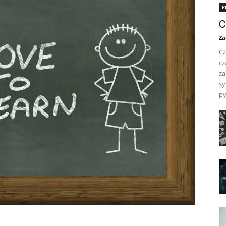
P
C
Za
Cz
cz
za
sy
py