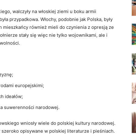
go, walczyły na włoskiej ziemi u boku armii
była przypadkowa. Włochy, podobnie jak Polska, były
ch mieszkańcy również mieli do czynienia z opresją ze
łnierze stały się więc nie tylko wojownikami, ale i
wolności.
zyznę;
rodami europejskimi;
ch ideałów;
ia suwerenności narodowej.
owskiego wniosły wiele do polskiej kultury narodowej.
y szeroko opisywane w polskiej literaturze i pieśniach.