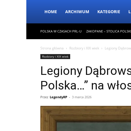
HOME
ARCHIWUM
KATEGORIE
L
POLSKA W CZASACH PRL-U
ZAKOPANE – STOLICA POLSK
Strona główna
Rozbiory i XIX wiek
Legiony Dąbrows
Rozbiory i XIX wiek
Legiony Dąbrows
Polska…” na włos
Przez
LegendyRP
-
3 marca 2026