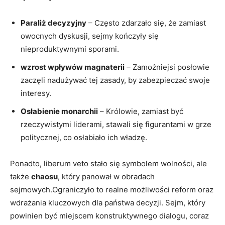
Paraliż decyzyjny
– Często zdarzało się, że ‍zamiast
owocnych dyskusji, sejmy kończyły ⁣się
‌nieproduktywnymi sporami.
wzrost wpływów magnaterii
– ​Zamożniejsi posłowie
zaczęli nadużywać tej zasady, by‍ zabezpieczać swoje
interesy.
Osłabienie monarchii
– Królowie, zamiast być ​
rzeczywistymi‌ liderami, stawali się figurantami w grze
politycznej, co osłabiało⁤ ich władzę.
Ponadto, liberum veto stało się ⁣symbolem wolności, ale⁢
także
chaosu
, który panował w obradach‍
sejmowych.Ograniczyło to realne ⁣możliwości‍ reform oraz
wdrażania kluczowych ⁢dla państwa decyzji. Sejm, który
powinien ⁢być ⁢miejscem konstruktywnego dialogu, coraz ​