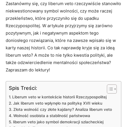
‌Zastanówmy się, czy liberum veto rzeczywiście stanowiło
niekwestionowany symbol ⁤wolności, czy może raczej
przekleństwo, które przyczyniło się do upadku⁣
Rzeczypospolitej. W⁤ artykule przyjrzymy się zarówno
pozytywnym, jak‍ i negatywnym aspektom tego‍
doniosłego rozwiązania, które na zawsze wpisało się w‌
karty ​naszej historii. Co tak naprawdę kryje się za‌ ideą
liberum veto?​ A może to nie⁣ tylko kwestia polityki, ale⁤
także‌ odzwierciedlenie mentalności społeczeństwa?
Zapraszam do lektury!
Spis Treści:
Liberum veto w kontekście historii ⁤Rzeczypospolitej
Jak liberum ‍veto wpłynęło‌ na politykę‍ XVII wieku
Złota wolność‍ czy złote​ kajdany? Analiza liberum veto
Wolność osobista a stabilność ​państwowa
liberum veto jako symbol demokracji szlacheckiej