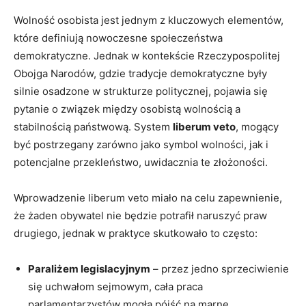
Wolność osobista jest jednym z kluczowych elementów,
które definiują nowoczesne społeczeństwa
demokratyczne. Jednak w ‍kontekście Rzeczypospolitej
Obojga Narodów, ‌gdzie​ tradycje demokratyczne⁣ były
silnie osadzone w strukturze politycznej, pojawia się
pytanie o związek między osobistą wolnością a
stabilnością​ państwową. System
liberum veto
, mogący
być ​postrzegany zarówno jako symbol ‌wolności, jak i​
potencjalne przekleństwo,⁣ uwidacznia te złożoności.
Wprowadzenie liberum ​veto ‍miało na​ celu⁢ zapewnienie,
że żaden obywatel nie będzie potrafił naruszyć praw
drugiego, jednak w praktyce skutkowało to często:
Paraliżem legislacyjnym
–​ przez​ jedno sprzeciwienie
‍się uchwałom ⁤sejmowym, cała praca
parlamentarzystów mogła pójść na marne.