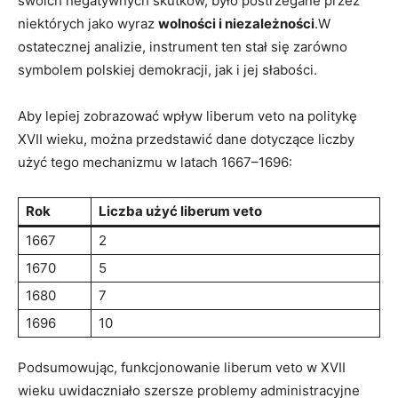
⁣swoich ⁢negatywnych skutków, było postrzegane‌ przez
niektórych jako wyraz
wolności i niezależności
.W
ostatecznej analizie, instrument ten⁢ stał się zarówno
symbolem polskiej ‍demokracji, jak i ⁤jej słabości.
Aby lepiej zobrazować wpływ liberum veto na politykę
XVII wieku, można​ przedstawić dane dotyczące liczby
użyć tego mechanizmu⁤ w latach 1667–1696:
Rok
Liczba użyć liberum ⁤veto
1667
2
1670
5
1680
7
1696
10
Podsumowując, funkcjonowanie liberum veto w XVII
wieku uwidaczniało szersze problemy administracyjne‍