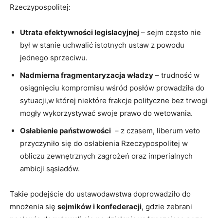
Rzeczypospolitej:
Utrata efektywności ​legislacyjnej
–⁢ sejm często nie
był w stanie uchwalić istotnych ustaw ⁢z powodu
jednego sprzeciwu.
Nadmierna fragmentaryzacja władzy
– ⁣trudność ⁣w
⁢osiągnięciu‌ kompromisu wśród posłów prowadziła do
sytuacji,w której niektóre frakcje polityczne bez trwogi
mogły wykorzystywać swoje prawo⁤ do⁤ wetowania.
Osłabienie państwowości
‌ – z czasem, liberum veto
przyczyniło się do osłabienia ⁣Rzeczypospolitej w
obliczu zewnętrznych zagrożeń oraz‌ imperialnych
ambicji sąsiadów.
Takie podejście‌ do ustawodawstwa doprowadziło do
⁢mnożenia się
sejmików ‍i konfederacji
, gdzie zebrani ​