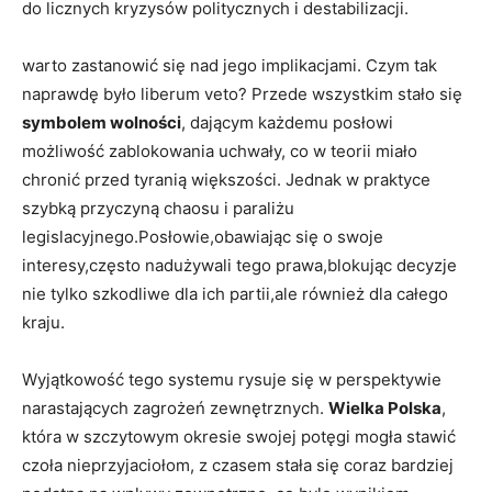
do licznych ⁣kryzysów politycznych i destabilizacji.
warto ⁢zastanowić ⁢się nad jego⁢ implikacjami. Czym tak
⁤naprawdę‌ było liberum veto? ⁢Przede ‍wszystkim stało się
symbolem wolności
, dającym‌ każdemu posłowi ​
możliwość zablokowania uchwały, co w teorii‍ miało
⁣chronić przed tyranią większości. Jednak w‌ praktyce
szybką przyczyną chaosu i paraliżu
legislacyjnego.Posłowie,obawiając się o swoje
interesy,często ​nadużywali tego⁣ prawa,blokując decyzje
nie tylko szkodliwe dla ich⁢ partii,ale również dla całego
kraju.
Wyjątkowość tego systemu rysuje się w perspektywie
narastających zagrożeń zewnętrznych.
Wielka Polska
,⁤
która​ w szczytowym okresie swojej potęgi mogła stawić
czoła nieprzyjaciołom, z czasem‍ stała się ‌coraz ​bardziej