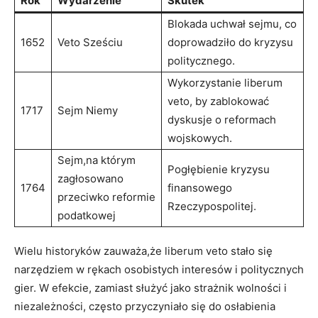
Rok
Wydarzenie
Skutek
Blokada ​uchwał sejmu, co
1652
Veto ⁢Sześciu
doprowadziło do kryzysu
politycznego.
Wykorzystanie liberum
veto, by‍ zablokować⁤
1717
Sejm Niemy
dyskusje o reformach
wojskowych.
Sejm,na którym
Pogłębienie kryzysu
zagłosowano
1764
finansowego
przeciwko ⁢reformie
Rzeczypospolitej.
podatkowej
Wielu⁤ historyków zauważa,że liberum veto stało się
narzędziem w rękach osobistych interesów i politycznych
‌gier. W efekcie, zamiast służyć jako strażnik wolności i
niezależności, często przyczyniało się do osłabienia