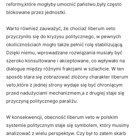
reformy,które mogłyby umocnić państwo,były ⁢często
blokowane⁣ przez jednostki.
Warto również zauważyć, że chociaż liberum veto
przyczyniło​ się ⁤do kryzysu politycznego,⁤ w pewnych
okolicznościach⁤ mogło także pełnić rolę ‌stabilizującą.
Dzięki niemu, ⁢wprowadzane rozwiązania musiały być
szeroko konsultowane i akceptowane, co wpływało na
dialogue między różnymi ‌frakcjami w szlachcie. ⁣W ten
sposób stara się zobrazować ⁢złożony charakter liberum‌
veto,które z⁤ jednej strony wydaje‌ się być chroniącym
przed‍ nadużyciami mechanizmem,a z drugiej staje się ​
przyczyną politycznego paraliżu.
W konsekwencji, obecność liberum veto w‌ polskim
⁢systemie‌ politycznym staje się⁢ symbolem, który musimy
analizować z wielu perspektyw. Czy był to zatem skarb