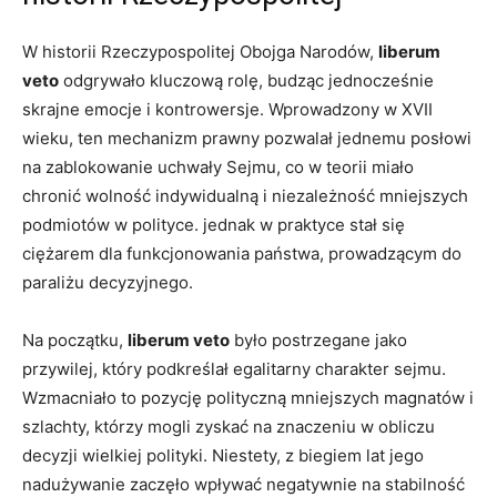
W historii Rzeczypospolitej Obojga Narodów,
liberum
veto
odgrywało kluczową rolę, budząc jednocześnie
skrajne emocje i kontrowersje. Wprowadzony w XVII
wieku, ten mechanizm⁢ prawny pozwalał ⁣jednemu ‌posłowi
na⁤ zablokowanie ‍uchwały Sejmu, co w teorii miało
chronić wolność indywidualną‌ i niezależność mniejszych
podmiotów w polityce.⁤ jednak w praktyce stał się
ciężarem⁤ dla funkcjonowania państwa, prowadzącym do
paraliżu decyzyjnego.
Na początku,
liberum veto
było postrzegane jako
⁤przywilej, który podkreślał egalitarny charakter​ sejmu.
Wzmacniało to pozycję ‌polityczną mniejszych magnatów i
‌szlachty, którzy mogli zyskać na ‌znaczeniu w obliczu
decyzji wielkiej⁤ polityki.⁣ Niestety, ⁢z biegiem lat ‍jego
nadużywanie⁣ zaczęło wpływać ‌negatywnie na stabilność