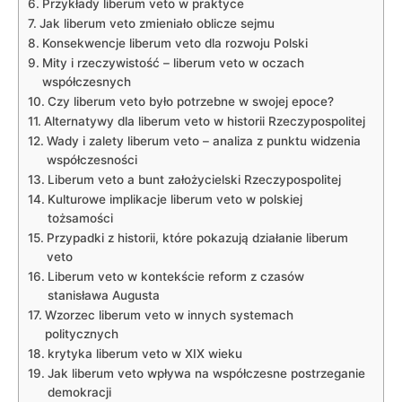
Przykłady⁢ liberum veto w praktyce
Jak liberum veto zmieniało oblicze sejmu
Konsekwencje ‌liberum veto ⁤dla rozwoju Polski
Mity i rzeczywistość​ – liberum veto⁢ w oczach
współczesnych
Czy liberum veto było potrzebne w swojej ⁣epoce?
Alternatywy dla liberum veto w⁤ historii Rzeczypospolitej
Wady i zalety liberum veto – ⁤analiza z punktu widzenia
współczesności
Liberum veto⁤ a bunt założycielski Rzeczypospolitej
Kulturowe implikacje ⁢liberum⁣ veto w polskiej
tożsamości
Przypadki z historii,⁢ które pokazują działanie ⁣liberum
veto
Liberum ‌veto w kontekście‍ reform z czasów
stanisława Augusta
Wzorzec ​liberum veto w innych systemach
politycznych
krytyka liberum veto w ‍XIX wieku
Jak liberum veto wpływa na‌ współczesne ​postrzeganie
⁢demokracji