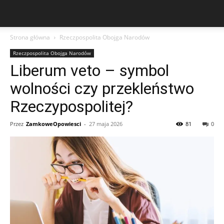
Strona główna
Rzeczpospolita Obojga Narodów
Rzeczpospolita Obojga Narodów
Liberum veto – symbol
wolności czy przekleństwo
Rzeczypospolitej?
Przez
ZamkoweOpowiesci
-
27 maja 2026
81
0