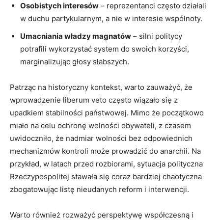
Osobistych⁤ interesów
– reprezentanci często działali
w duchu ⁢partykularnym, a nie w interesie‍ wspólnoty.
Umacniania władzy ⁤magnatów
– silni politycy
potrafili wykorzystać system​ do swoich ⁢korzyści,
marginalizując⁢ głosy słabszych.
Patrząc na historyczny kontekst, warto ‌zauważyć, że
wprowadzenie liberum⁢ veto często wiązało się z
upadkiem‍ stabilności państwowej. Mimo że początkowo
miało na ​celu ochronę wolności obywateli, ​z czasem
uwidoczniło,⁤ że nadmiar wolności bez odpowiednich
mechanizmów kontroli może prowadzić do anarchii. Na
przykład,‍ w latach przed rozbiorami, sytuacja ⁢polityczna
Rzeczypospolitej stawała się coraz bardziej chaotyczna‍
zbogatowując ⁤listę nieudanych ​reform i‌ interwencji.
Warto również⁣ rozważyć perspektywę współczesną‌ i