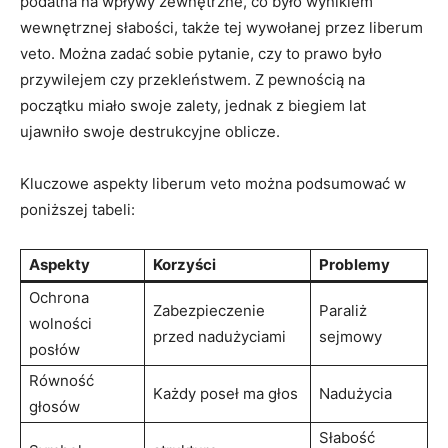
podatna na wpływy zewnętrzne, co było wynikiem
‍wewnętrznej⁤ słabości, także tej wywołanej przez liberum
veto. Można‍ zadać sobie pytanie, czy to prawo było
‍przywilejem czy‍ przekleństwem. Z pewnością na
początku miało swoje zalety,⁤ jednak ‍z biegiem lat‍
ujawniło swoje destrukcyjne oblicze.
Kluczowe aspekty liberum‍ veto można podsumować w
poniższej tabeli:
Aspekty
Korzyści
Problemy
Ochrona
Zabezpieczenie⁢
Paraliż
wolności
przed‍ nadużyciami
sejmowy
posłów
Równość
Każdy ⁤poseł ma głos
Nadużycia
głosów
Słabość