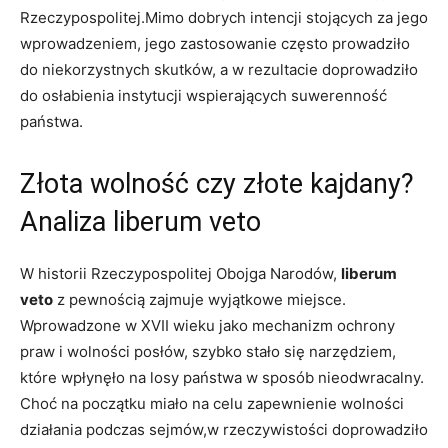
Rzeczypospolitej.Mimo dobrych intencji stojących za ​jego
wprowadzeniem, jego⁢ zastosowanie często⁢ prowadziło
do niekorzystnych ⁣skutków, a w rezultacie doprowadziło
⁢do osłabienia instytucji wspierających suwerenność
państwa.
Złota wolność‍ czy złote​ kajdany?
Analiza liberum veto
W historii Rzeczypospolitej ⁣Obojga Narodów,⁤
liberum
veto
z pewnością zajmuje wyjątkowe​ miejsce.
‌Wprowadzone‍ w XVII​ wieku jako mechanizm ochrony
praw i ⁣wolności posłów,‍ szybko stało się⁤ narzędziem,
które wpłynęło na⁣ losy państwa w ⁣sposób nieodwracalny.
Choć na początku miało na celu zapewnienie⁣ wolności
działania podczas sejmów,w rzeczywistości doprowadziło