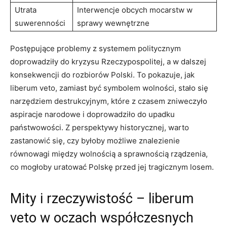
Utrata
Interwencje obcych mocarstw w
suwerenności
sprawy wewnętrzne
Postępujące problemy ‍z ​systemem politycznym
⁣doprowadziły do kryzysu Rzeczypospolitej, a w⁣ dalszej
⁣konsekwencji ​do rozbiorów⁣ Polski.​ To pokazuje, jak
liberum veto, zamiast być symbolem‍ wolności, stało się
narzędziem destrukcyjnym, które z czasem zniweczyło
aspiracje narodowe i doprowadziło ⁢do upadku
państwowości. Z perspektywy historycznej, warto
zastanowić się,⁤ czy byłoby możliwe znalezienie​
równowagi między wolnością​ a ‍sprawnością rządzenia,
co mogłoby uratować Polskę przed‌ jej ⁣tragicznym⁢ losem.
Mity i rzeczywistość​ – liberum
veto⁢ w oczach współczesnych