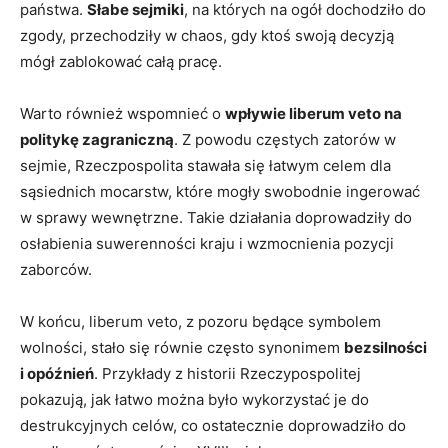
państwa.
Słabe sejmiki
, na ‌których na ogół dochodziło do
zgody, ​przechodziły w chaos, gdy⁢ ktoś ‍swoją decyzją
mógł ​zablokować całą ⁣pracę.
Warto również wspomnieć o
wpływie liberum veto na
politykę⁣ zagraniczną
. Z powodu częstych zatorów w‍
sejmie,‍ Rzeczpospolita stawała się łatwym ​celem dla
sąsiednich mocarstw, które mogły swobodnie ingerować
w ‍sprawy wewnętrzne. Takie działania doprowadziły do
osłabienia suwerenności kraju ‍i wzmocnienia pozycji​
zaborców.
W końcu, liberum⁤ veto, ‍z pozoru będące symbolem
wolności, stało się równie często ‍synonimem
bezsilności
i opóźnień
. Przykłady ​z historii Rzeczypospolitej
pokazują, ​jak⁤ łatwo można było wykorzystać je ‍do
destrukcyjnych celów, ⁢co ostatecznie doprowadziło do