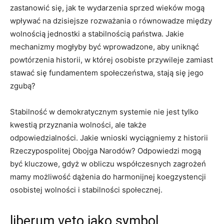
zastanowić się, jak‍ te wydarzenia sprzed⁤ wieków mogą
wpływać na dzisiejsze⁣ rozważania o równowadze między
wolnością jednostki a stabilnością państwa. Jakie
mechanizmy mogłyby⁢ być wprowadzone, ⁣aby uniknąć
powtórzenia⁢ historii, w której osobiste przywileje zamiast
stawać się fundamentem społeczeństwa,‌ stają się jego
zgubą?
Stabilność ‍w demokratycznym systemie nie jest tylko
kwestią ‌przyznania‌ wolności, ale także
odpowiedzialności. Jakie wnioski wyciągniemy ​z historii
Rzeczypospolitej Obojga Narodów? Odpowiedzi ⁤mogą
być kluczowe, gdyż w obliczu współczesnych zagrożeń
mamy możliwość ⁣dążenia do harmonijnej koegzystencji
osobistej‍ wolności i⁢ stabilności‍ społecznej.
liberum veto jako symbol