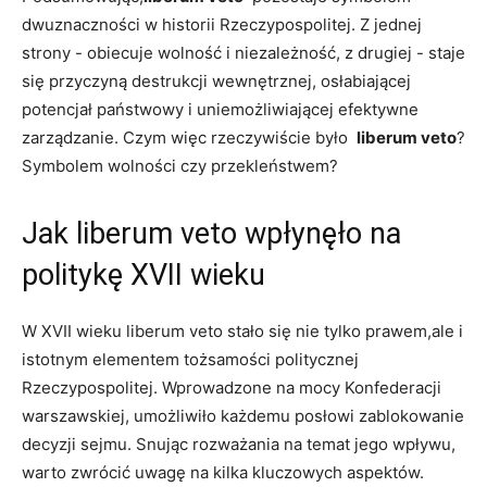
dwuznaczności w historii Rzeczypospolitej. Z jednej
strony -⁤ obiecuje wolność i niezależność, z ⁤drugiej -​ staje
się przyczyną destrukcji wewnętrznej, osłabiającej
potencjał państwowy i uniemożliwiającej efektywne
zarządzanie. Czym więc rzeczywiście ⁣było ‍
liberum ⁣veto
?
Symbolem wolności⁤ czy przekleństwem?
Jak liberum ‍veto wpłynęło‌ na
politykę‍ XVII wieku
W ‌XVII wieku liberum veto stało ‍się nie tylko prawem,ale ⁣i
istotnym elementem tożsamości ‌politycznej
Rzeczypospolitej. Wprowadzone na ​mocy‌ Konfederacji
warszawskiej,‍ umożliwiło ⁢każdemu posłowi zablokowanie
decyzji sejmu. Snując rozważania na⁤ temat ​jego⁢ wpływu,​
warto zwrócić uwagę na ‌kilka‍ kluczowych aspektów.