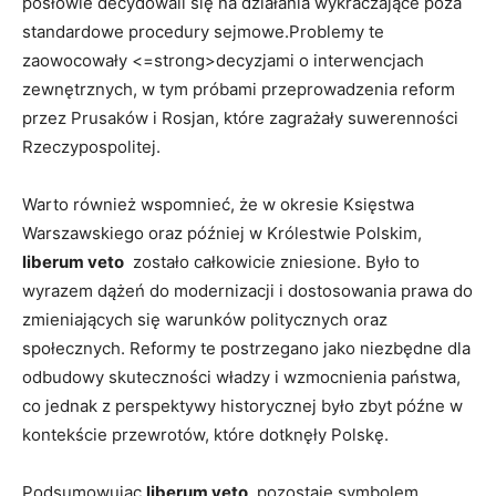
posłowie decydowali się na działania⁣ wykraczające ⁣poza
standardowe procedury sejmowe.Problemy te‍
zaowocowały <=strong>decyzjami o interwencjach
zewnętrznych, w​ tym próbami przeprowadzenia‌ reform
przez Prusaków i Rosjan, które zagrażały suwerenności
Rzeczypospolitej.
Warto również ⁤wspomnieć, że w okresie Księstwa
Warszawskiego oraz ‌później w Królestwie Polskim,
liberum veto
​ zostało całkowicie⁢ zniesione. Było to
wyrazem dążeń do modernizacji i dostosowania prawa do
zmieniających‍ się warunków politycznych oraz
społecznych. Reformy te postrzegano jako niezbędne dla⁣
odbudowy ‌skuteczności władzy ‌i wzmocnienia państwa,
co jednak ​z perspektywy historycznej było zbyt późne w
kontekście przewrotów, które dotknęły Polskę.
Podsumowując,
liberum veto
‌ pozostaje ‌symbolem