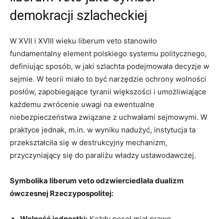
demokracji szlacheckiej
W XVII⁤ i XVIII wieku liberum ‌veto stanowiło
fundamentalny element polskiego⁢ systemu politycznego,
definiując sposób, w jaki szlachta podejmowała decyzje w
sejmie. ‌W teorii miało to ⁣być narzędzie ochrony wolności​
posłów, zapobiegające tyranii większości ⁢i umożliwiające
każdemu ⁤zwrócenie‌ uwagi⁤ na ​ewentualne⁢
niebezpieczeństwa‌ związane z uchwałami sejmowymi. W
praktyce jednak,⁣ m.in. w wyniku nadużyć, instytucja ta
przekształciła się w destrukcyjny mechanizm,
przyczyniający⁣ się do paraliżu władzy ustawodawczej.
Symbolika liberum veto ⁢odzwierciedlała‌ dualizm
ówczesnej Rzeczypospolitej:
Wolność jednostki:
Każdy poseł miał prawo