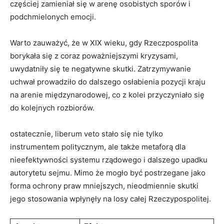
częściej zamieniał się w arenę ‍osobistych sporów i
podchmielonych emocji.
Warto zauważyć, że w XIX wieku, gdy Rzeczpospolita
borykała się ‍z coraz poważniejszymi kryzysami,
uwydatniły się te negatywne skutki. Zatrzymywanie
uchwał prowadziło ​do dalszego osłabienia pozycji kraju
na arenie międzynarodowej, co z kolei przyczyniało się
do kolejnych rozbiorów.
ostatecznie,⁢ liberum veto stało się ⁣nie ​tylko
instrumentem ‌politycznym, ale ⁤także metaforą dla​
nieefektywności systemu rządowego ‌i ⁣dalszego upadku
⁤autorytetu⁣ sejmu. Mimo że mogło być⁢ postrzegane jako
⁢forma ⁢ochrony​ praw mniejszych, ‍nieodmiennie ‌skutki
jego stosowania wpłynęły na‍ losy całej Rzeczypospolitej.