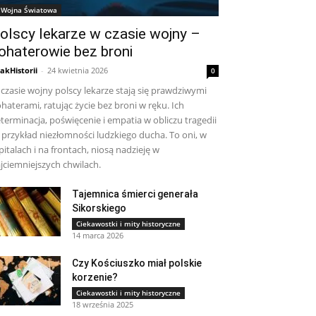
I Wojna Światowa
olscy lekarze w czasie wojny –
ohaterowie bez broni
lakHistorii
-
24 kwietnia 2026
0
czasie wojny polscy lekarze stają się prawdziwymi
haterami, ratując życie bez broni w ręku. Ich
terminacja, poświęcenie i empatia w obliczu tragedii
 przykład niezłomności ludzkiego ducha. To oni, w
pitalach i na frontach, niosą nadzieję w
jciemniejszych chwilach.
Tajemnica śmierci generała
Sikorskiego
Ciekawostki i mity historyczne
14 marca 2026
Czy Kościuszko miał polskie
korzenie?
Ciekawostki i mity historyczne
18 września 2025