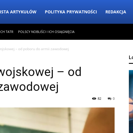
ISTA ARTYKUŁÓW
POLITYKA PRYWATNOŚCI
REDAKCJA
ICH TATR
POLSCY NOBLIŚCI I ICH OSIĄGNIĘCIA
ojskowej – od poboru do armii zawodowej
L
wojskowej – od
 zawodowej
82
0