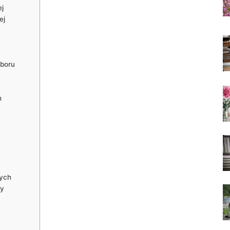
j
ej
oboru
h
wych
zy