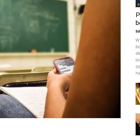
I
P
b
Sz
W 
bo
de
to
sz
na