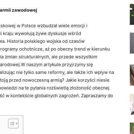
 armii zawodowej
jskowej w Polsce wzbudzał wiele emocji i
i kraju wywołują żywe dyskusje wśród
a. Historia polskiego wojska od czasów
ogramy ochotnicze, aż po obecny trend w kierunku
ria zmian strukturalnych, ale przede wszystkim
narodowej.W naszym artykule przyjrzymy się
izując nie tylko same reformy, ale także ich wpływ na
toją przed nowoczesną armią? Jakie korzyści niesie
wiedzi na te pytania rozświetlą złożoność obecnej
łość w kontekście globalnych zagrożeń. Zapraszamy do