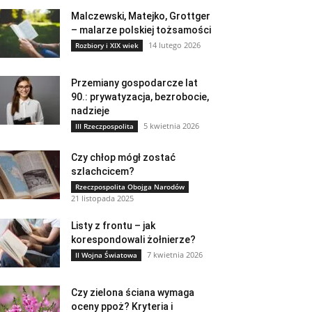
Malczewski, Matejko, Grottger
– malarze polskiej tożsamości
14 lutego 2026
Rozbiory i XIX wiek
Przemiany gospodarcze lat
90.: prywatyzacja, bezrobocie,
nadzieje
5 kwietnia 2026
III Rzeczpospolita
Czy chłop mógł zostać
szlachcicem?
Rzeczpospolita Obojga Narodów
21 listopada 2025
Listy z frontu – jak
korespondowali żołnierze?
7 kwietnia 2026
II Wojna Światowa
Czy zielona ściana wymaga
oceny ppoż? Kryteria i