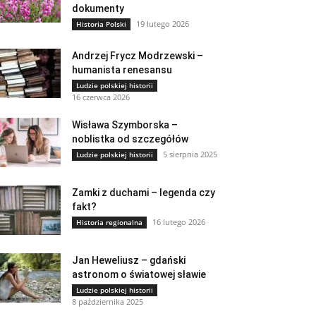
dokumenty
19 lutego 2026
Historia Polski
Andrzej Frycz Modrzewski –
humanista renesansu
Ludzie polskiej historii
16 czerwca 2026
Wisława Szymborska –
noblistka od szczegółów
5 sierpnia 2025
Ludzie polskiej historii
Zamki z duchami – legenda czy
fakt?
16 lutego 2026
Historia regionalna
Jan Heweliusz – gdański
astronom o światowej sławie
Ludzie polskiej historii
8 października 2025