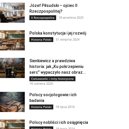
Józef Piłsudski – ojciec II
Rzeczpospolitej?
18 września 2025
II Rzeczpospolita
Polska konstytucja i jej rozwój
31 sierpnia 2024
Historia Polski
Sienkiewicz a prawdziwa
historia: jak „Ku pokrzepieniu
serc” wypaczyło nasz obraz...
Ciekawostki i mity historyczne
18 czerwca 2026
Polscy socjologowie i ich
badania
18 lipca 2016
Historia Polski
Polscy nobliści i ich osiągnięcia
19 maja 2024
Historia Polski