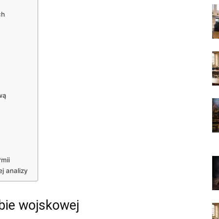
y
ch
wą
mii
j analizy
żbie wojskowej