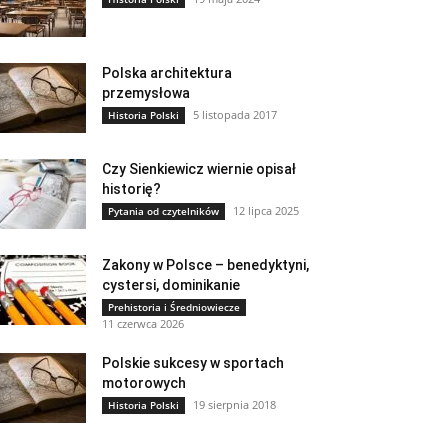
Polska architektura
przemysłowa
5 listopada 2017
Historia Polski
Czy Sienkiewicz wiernie opisał
historię?
12 lipca 2025
Pytania od czytelników
Zakony w Polsce – benedyktyni,
cystersi, dominikanie
Prehistoria i Średniowiecze
11 czerwca 2026
Polskie sukcesy w sportach
motorowych
19 sierpnia 2018
Historia Polski