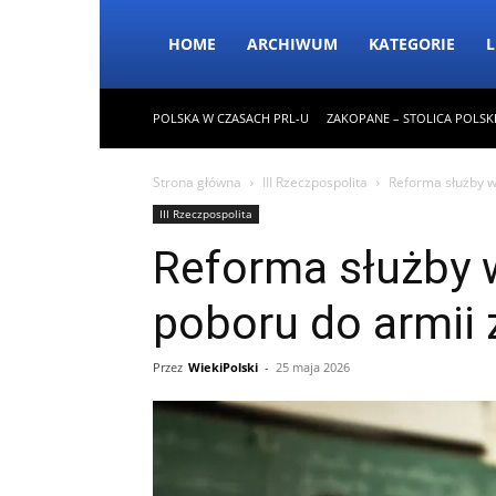
HOME
ARCHIWUM
KATEGORIE
L
POLSKA W CZASACH PRL-U
ZAKOPANE – STOLICA POLSK
Strona główna
III Rzeczpospolita
Reforma służby w
III Rzeczpospolita
Reforma służby 
poboru do armii
Przez
WiekiPolski
-
25 maja 2026