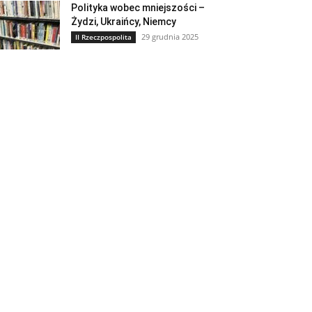
Polityka wobec mniejszości –
Żydzi, Ukraińcy, Niemcy
29 grudnia 2025
II Rzeczpospolita