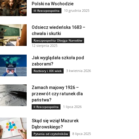
Polski na Wschodzie
10 grudnia 2025
III Rzeczpospolita
Odsiecz wiedeńska 1683 –
chwała i skutki
Rzeczpospolita Obojga Narodów
12 sierpnia 2025
Jak wyglądała szkoła pod
zaborami?
3 kwietnia 2026
Rozbiory i XIX wiek
Zamach majowy 1926 –
przewrót czy ratunek dla
państwa?
1 lipca 2026
II Rzeczpospolita
Skąd się wziął Mazurek
Dąbrowskiego?
8 lipca 2025
Pytania od czytelników