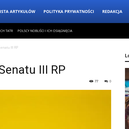
ISTA ARTYKUŁÓW
POLITYKA PRYWATNOŚCI
REDAKCJA
ICH TATR
POLSCY NOBLIŚCI I ICH OSIĄGNIĘCIA
enatu III RP
L
Senatu III RP
77
0