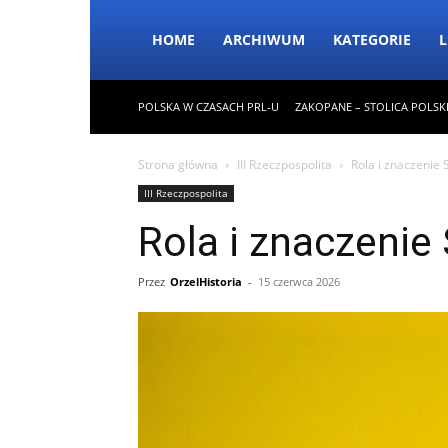
HOME
ARCHIWUM
KATEGORIE
L
POLSKA W CZASACH PRL-U
ZAKOPANE – STOLICA POLSK
Strona główna
III Rzeczpospolita
Rola i znaczenie S
III Rzeczpospolita
Rola i znaczenie 
Przez
OrzelHistoria
-
15 czerwca 2026