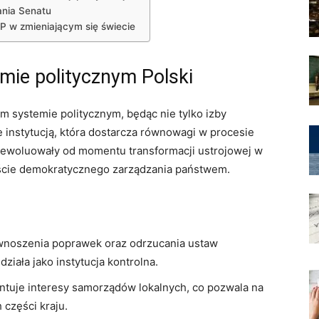
łania Senatu
RP w zmieniającym się świecie
emie politycznym Polski
im systemie politycznym, będąc nie tylko izby
e instytucją, która dostarcza równowagi w procesie
e ewoluowały od momentu transformacji ustrojowej w
kście demokratycznego zarządzania państwem.
noszenia poprawek oraz odrzucania ustaw
ziała jako instytucja kontrolna.
tuje interesy samorządów lokalnych, co pozwala na
 części kraju.