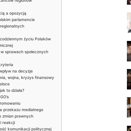
zkańców regionów
cią a opozycją
olskim parlamencie
 regionalnych
w codziennym życiu Polaków
nicznej
u w sprawach społecznych
ryteria
 wpływ na decyzje
ia, wojna, kryzys finansowy
olsce
ak to działa?
NGO’s
 promowaniu
za przekazu medialnego
e zmian prawnych
i reakcji
ość komunikacji politycznej