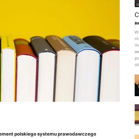
C
C
Bi
W 
ró
ma
we
po
ob
 element polskiego systemu prawodawczego