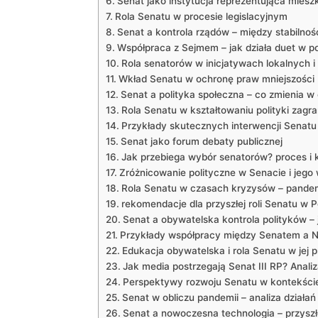
Senat jako instytucja reprezentująca mies
Rola Senatu w procesie legislacyjnym
Senat a kontrola rządów – między stabilnoś
Współpraca z Sejmem – jak działa duet w p
Rola senatorów w inicjatywach lokalnych i
Wkład Senatu w ochronę praw mniejszości
Senat a polityka społeczna – co zmienia 
Rola Senatu w kształtowaniu polityki zagra
Przykłady skutecznych interwencji Senat
Senat jako forum debaty publicznej
Jak przebiega wybór senatorów? proces i k
Zróżnicowanie polityczne w Senacie i jego
Rola Senatu w czasach kryzysów – pandem
rekomendacje dla przyszłej roli Senatu w P
Senat a obywatelska kontrola polityków – j
Przykłady współpracy między Senatem a 
Edukacja obywatelska i rola Senatu w jej
Jak media postrzegają Senat III RP? Anali
Perspektywy rozwoju Senatu w kontekści
Senat w obliczu pandemii – analiza działań 
Senat a nowoczesna technologia – przyszł