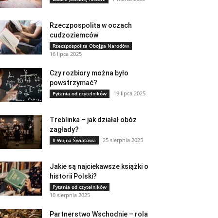
Rzeczpospolita w oczach
cudzoziemców
Rzeczpospolita Obojga Narodów
16 lipca 2025
Czy rozbiory można było
powstrzymać?
19 lipca 2025
Pytania od czytelników
Treblinka – jak działał obóz
zagłady?
25 sierpnia 2025
II Wojna Światowa
Jakie są najciekawsze książki o
historii Polski?
Pytania od czytelników
10 sierpnia 2025
Partnerstwo Wschodnie – rola