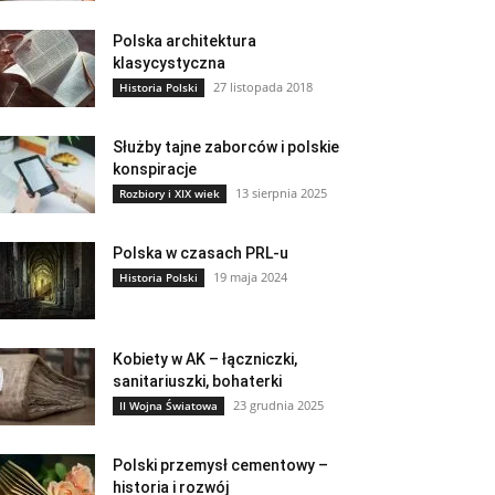
Polska architektura
klasycystyczna
27 listopada 2018
Historia Polski
Służby tajne zaborców i polskie
konspiracje
13 sierpnia 2025
Rozbiory i XIX wiek
Polska w czasach PRL-u
19 maja 2024
Historia Polski
Kobiety w AK – łączniczki,
sanitariuszki, bohaterki
23 grudnia 2025
II Wojna Światowa
Polski przemysł cementowy –
historia i rozwój