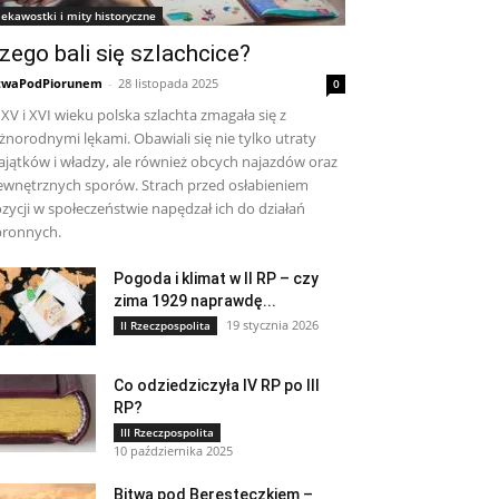
iekawostki i mity historyczne
zego bali się szlachcice?
twaPodPiorunem
-
28 listopada 2025
0
XV i XVI wieku polska szlachta zmagała się z
żnorodnymi lękami. Obawiali się nie tylko utraty
jątków i władzy, ale również obcych najazdów oraz
wnętrznych sporów. Strach przed osłabieniem
zycji w społeczeństwie napędzał ich do działań
ronnych.
Pogoda i klimat w II RP – czy
zima 1929 naprawdę...
19 stycznia 2026
II Rzeczpospolita
Co odziedziczyła IV RP po III
RP?
III Rzeczpospolita
10 października 2025
Bitwa pod Beresteczkiem –