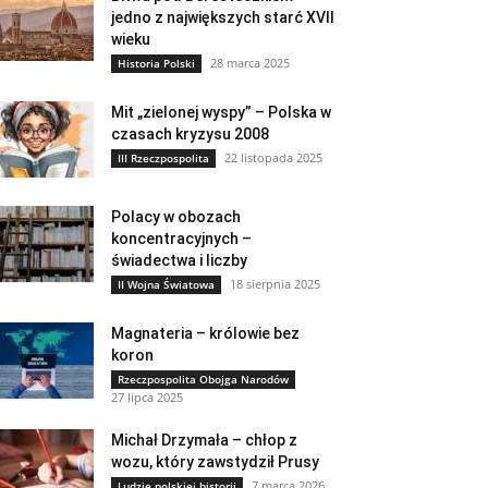
jedno z największych starć XVII
wieku
28 marca 2025
Historia Polski
Mit „zielonej wyspy” – Polska w
czasach kryzysu 2008
22 listopada 2025
III Rzeczpospolita
Polacy w obozach
koncentracyjnych –
świadectwa i liczby
18 sierpnia 2025
II Wojna Światowa
Magnateria – królowie bez
koron
Rzeczpospolita Obojga Narodów
27 lipca 2025
Michał Drzymała – chłop z
wozu, który zawstydził Prusy
7 marca 2026
Ludzie polskiej historii