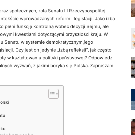
az społecznych, rola Senatu III Rzeczypospolitej
kontekście wprowadzanych reform i legislacji. Jako izba
ko pełni funkcję kontrolną wobec decyzji Sejmu, ale
zowymi kwestiami dotyczącymi przyszłości kraju. W
niu Senatu w systemie demokratycznym,jego
cji. Czy jest on jedynie „izbą refleksji”, jak często
olę w kształtowaniu polityki państwowej? Odpowiedzi
lnych wyzwań, z jakimi boryka się Polska. Zapraszam
olski
atu
eku