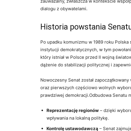
zauważalny, zwłaszcza w kontekście współp
dialogu z obywatelami.
Historia powstania Senat
Po upadku komunizmu w 1989 roku Polska
instytucji demokratycznych, w tym powołania
który istniał w Polsce przed II wojną świat
dążenie do stabilizacji politycznej i zapew
Nowoczesny Senat został zapoczątkowany w
oraz pierwszych częściowo wolnych wyborów
prawdziwej demokracji.Odbudowa Senatu mi
Reprezentację regionów
– dzięki wybor
wpływania na lokalną politykę.
Kontrolę ustawodawczą
– Senat zajmuje