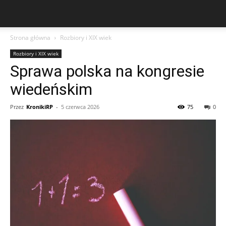
Strona główna
Rozbiory i XIX wiek
Rozbiory i XIX wiek
Sprawa polska na kongresie
wiedeńskim
Przez
KronikiRP
-
5 czerwca 2026
75
0