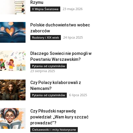
Rzymu
23 maja 2026
II Wojna Światowa
Polskie duchowieństwo wobec
zaborców
24 lipca 2025
Rozbiory i XIX wiek
Dlaczego Sowieci nie pomogli w
Powstaniu Warszawskim?
Pytania od czytelników
23 sierpnia 2025
Czy Polacy kolaborowali z
Niemcami?
6 lipca 2025
Pytania od czytelników
Czy Piłsudski naprawdę
powiedział: „Wam kury szczać
prowadzać”?
Ciekawostki i mity historyczne