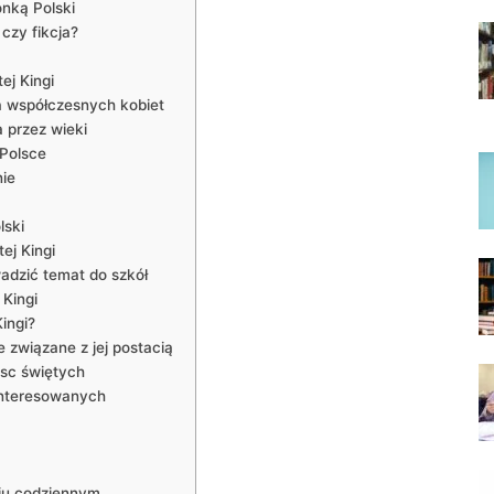
ronką Polski
czy fikcja?
ej Kingi
a ​współczesnych kobiet
a przez wieki
 Polsce
nie
lski
ej Kingi
wadzić temat do szkół
Kingi
ingi?
 związane z jej postacią
jsc świętych
ainteresowanych
ciu codziennym