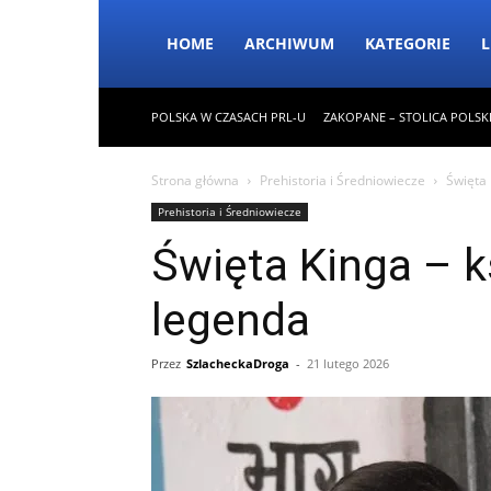
HOME
ARCHIWUM
KATEGORIE
L
POLSKA W CZASACH PRL-U
ZAKOPANE – STOLICA POLSK
Strona główna
Prehistoria i Średniowiecze
Święta 
Prehistoria i Średniowiecze
Święta Kinga – k
legenda
Przez
SzlacheckaDroga
-
21 lutego 2026