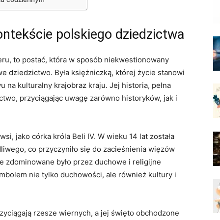
kontekście polskiego⁣ dziedzictwa
eru, to postać, która w‌ sposób niekwestionowany
e dziedzictwo.⁣ Była księżniczką, której ⁣życie stanowi
na kulturalny krajobraz⁤ kraju. Jej historia,​ pełna
two,⁢ przyciągając uwagę⁢ zarówno historyków, jak ⁢i
i, jako córka króla ‍Beli IV. W wieku 14 lat została
dliwego, co przyczyniło się do zacieśnienia więzów
e zdominowane było ‌przez duchowe‍ i ‌religijne
mbolem nie ⁤tylko duchowości, ale również kultury i
rzyciągają ⁤rzesze wiernych, a ⁣jej święto ⁤obchodzone