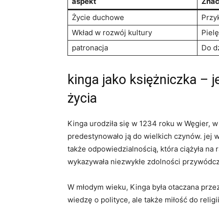
aspekt
Znac
Życie duchowe
Przy
Wkład w rozwój ‌kultury
Pielęg
patronacja
Do d
kinga jako⁢ księżniczka⁤ – 
życia
Kinga urodziła się w 1234 ⁢roku w Węgier, ⁢
predestynowało ją do ⁢wielkich ⁣czynów. jej w
także odpowiedzialnością, która ciążyła ‍na⁢ 
wykazywała niezwykłe zdolności przywódcze 
W młodym wieku, ​Kinga była otaczana przez 
wiedzę ‍o polityce, ale także⁢ miłość ​do​ reli