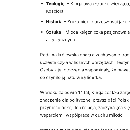
Teologię
‍ – Kinga była ⁤głęboko wierząca
⁣Kościoła.
Historia
– Zrozumienie​ przeszłości jako k
Sztuka
⁤-⁣ Młoda księżniczka pasjonowała
⁣artystycznych.
Rodzina królewska dbała o ‌zachowanie trady
uczestniczyła w licznych obrzędach i festynac
Osoby z⁢ jej otoczenia wspominały, że nawet ​
co czyniło ją ⁢naturalną liderką.
W wieku zaledwie 14 lat,​ Kinga ‌została z
⁣znaczenie dla politycznej przyszłości Pols
przynieść pokój.‍ Ich relacja,⁤ zaczynająca⁤ 
wsparciem ​i⁢ współpracą ⁤w duchu miłości.