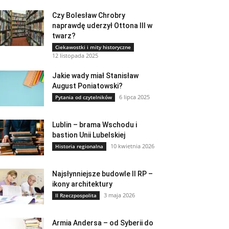
Czy Bolesław Chrobry
naprawdę uderzył Ottona III w
twarz?
Ciekawostki i mity historyczne
12 listopada 2025
Jakie wady miał Stanisław
August Poniatowski?
6 lipca 2025
Pytania od czytelników
Lublin – brama Wschodu i
bastion Unii Lubelskiej
10 kwietnia 2026
Historia regionalna
Najsłynniejsze budowle II RP –
ikony architektury
3 maja 2026
II Rzeczpospolita
Armia Andersa – od Syberii do