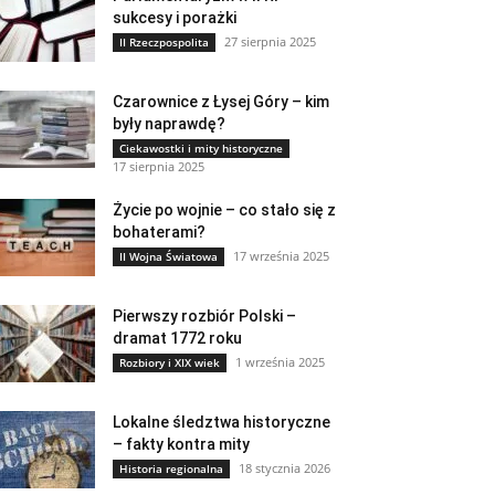
sukcesy i porażki
27 sierpnia 2025
II Rzeczpospolita
Czarownice z Łysej Góry – kim
były naprawdę?
Ciekawostki i mity historyczne
17 sierpnia 2025
Życie po wojnie – co stało się z
bohaterami?
17 września 2025
II Wojna Światowa
Pierwszy rozbiór Polski –
dramat 1772 roku
1 września 2025
Rozbiory i XIX wiek
Lokalne śledztwa historyczne
– fakty kontra mity
18 stycznia 2026
Historia regionalna