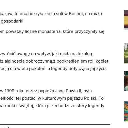
zów,⁢ to ona ⁢odkryła złoża⁤ soli‍ w Bochni, co miało
⁤ gospodarki.
kom powstały liczne⁤ monasteria, które⁤ przyczyniły się⁤
rócić uwagę na wpływ, ‌jaki⁣ miała ⁣na​ lokalną​
‍ działalnością dobroczynną,z podkreśleniem roli kobiet
acją dla wielu pokoleń, a legendy dotyczące ⁢jej⁣ życia‌
w 1999⁢ roku przez papieża ‌Jana Pawła II, była⁣
elkości tej postaci w ⁤kulturowym pejzażu‍ Polski. To
patronki i świętej,⁣ która przechodzi ze sfery ⁤legendy