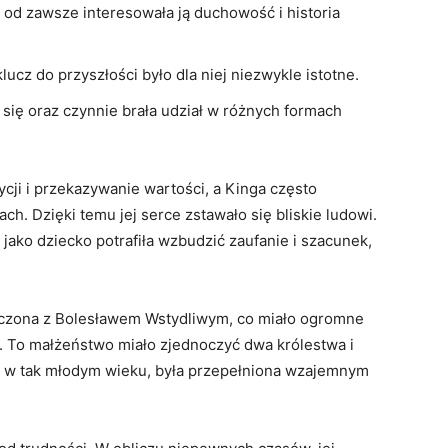
; od zawsze interesowała ją​ duchowość i historia
lucz do przyszłości było dla niej niezwykle‍ istotne.
 się oraz czynnie brała udział w różnych‍ formach
cji i przekazywanie⁣ wartości, a Kinga często
h. Dzięki temu jej ⁣serce zstawało ⁤się bliskie⁣ ludowi.
jako dziecko ‌potrafiła ⁣wzbudzić zaufanie i szacunek,
aręczona z ⁢Bolesławem Wstydliwym, co miało ogromne
ki. To małżeństwo miało zjednoczyć dwa królestwa i
się ‍w tak młodym wieku, była przepełniona​ wzajemnym​