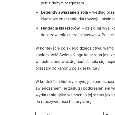
jest z dużym ‌rozgłosem.
Legendy związane z solą
– według przeka
‍kluczowe znaczenie dla rozwoju lokalnej
Fundacja ⁣klasztorów
‍ – dzięki jej wysił
do krzewienia chrześcijaństwa w Polsce.
W kontekście ⁣polskiego dziedzictwa, warto ‍zw
społeczność.Święta ‌Kinga⁤ kojarzona jest ⁣z
w społeczeństwie. Jej ⁣postać stała się inspir
przeszły ⁤do kanonu polskiej kultury.
W⁤ kontekście historycznym,‌ jej⁤ kanonizacja 
zwieńczeniem‍ jej zasług i ⁣podkreśleniem wi
wydarzenie tylko⁣ wzmocniło ⁤jej​ status jako 
do rzeczywistości historycznej.