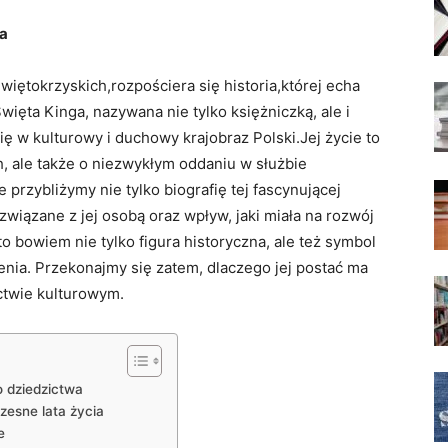
da
więtokrzyskich,rozpościera się ‌historia,której echa
ęta​ Kinga, nazywana nie tylko⁣ księżniczką, ale i​
ię ‌w kulturowy⁣ i duchowy krajobraz Polski.Jej życie to
h, ale także o ​niezwykłym oddaniu w służbie
e przybliżymy nie tylko biografię tej fascynującej
y związane z jej osobą oraz wpływ, jaki miała na rozwój
⁢ bowiem nie tylko figura historyczna, ale ⁢też ⁢symbol
lenia. ⁢Przekonajmy ⁤się zatem,⁤ dlaczego ‍jej ⁤postać ma
ctwie kulturowym.
o⁣ dziedzictwa
wczesne lata życia
e