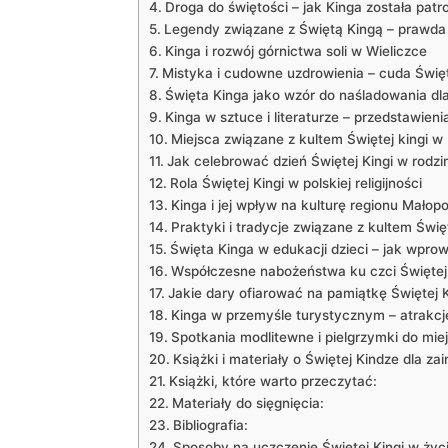
Droga⁤ do ⁢świętości ⁤– jak Kinga została ‌pat
Legendy związane​ z Świętą Kingą – prawda 
Kinga i ‌rozwój górnictwa ⁣soli w Wieliczce
Mistyka i cudowne uzdrowienia – cuda⁤ Święt
Święta Kinga ​jako wzór do ‌naśladowania dl
Kinga⁢ w sztuce i literaturze ⁢– przedstawieni
Miejsca związane z kultem Świętej⁤ kingi w
Jak celebrować dzień Świętej Kingi w rodzi
Rola ‍Świętej ​Kingi ‍w polskiej⁢ religijności
Kinga i‍ jej ‌wpływ na kulturę regionu Małopo
Praktyki i tradycje związane z kultem Święt
Święta Kinga ⁣w ​edukacji dzieci – jak wpro
Współczesne nabożeństwa ku czci Świętej 
Jakie dary ofiarować na pamiątkę Świętej K
Kinga ​w przemyśle turystycznym – atrakcje
Spotkania modlitewne i pielgrzymki ‌do mie
Książki i materiały‍ o Świętej Kindze dla z
Książki, które warto ⁤przeczytać:
Materiały do sięgnięcia:
Bibliografia:
Sposoby na uczczenie ‌Świętej⁣ Kingi w ży