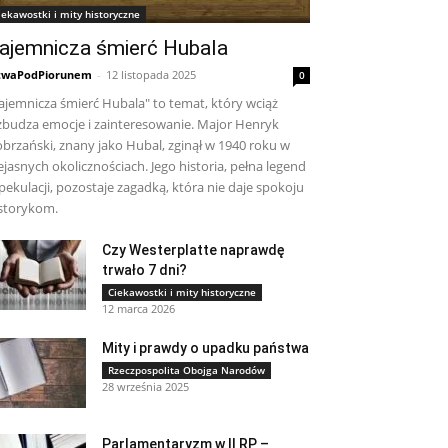
iekawostki i mity historyczne
ajemnicza śmierć Hubala
twaPodPiorunem
-
12 listopada 2025
0
ajemnicza śmierć Hubala" to temat, który wciąż
budza emocje i zainteresowanie. Major Henryk
brzański, znany jako Hubal, zginął w 1940 roku w
ejasnych okolicznościach. Jego historia, pełna legend
spekulacji, pozostaje zagadką, która nie daje spokoju
storykom.
Czy Westerplatte naprawdę
trwało 7 dni?
Ciekawostki i mity historyczne
12 marca 2026
Mity i prawdy o upadku państwa
Rzeczpospolita Obojga Narodów
28 września 2025
Parlamentaryzm w II RP –