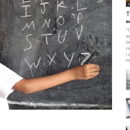
C
T
Bi
"T
wz
Do
ni
i 
hi