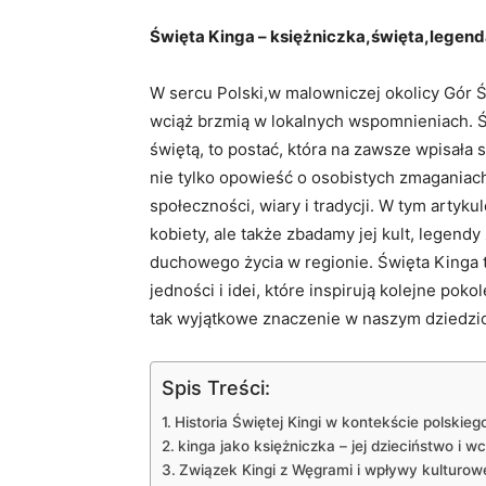
Święta‍ Kinga – księżniczka,święta,legen
W sercu Polski,w ⁣malowniczej ‍okolicy Gór Ś
wciąż brzmią w lokalnych ⁢wspomnieniach. Świ
świętą, to‌ postać, która na zawsze wpisała s
nie ​tylko opowieść o⁢ osobistych zmaganiac
społeczności, wiary i tradycji. W tym artykul
‍kobiety, ale także ⁤zbadamy jej kult, legend
duchowego życia ⁣w regionie. Święta Kinga to
jedności i idei, które ⁢inspirują ‌kolejne poko
tak⁣ wyjątkowe znaczenie w naszym dziedzi
Spis Treści:
Historia ⁢Świętej Kingi w kontekście polskieg
kinga jako⁢ księżniczka⁤ – jej dzieciństwo‍ i 
Związek Kingi z Węgrami i wpływy kulturow