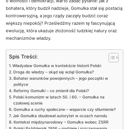
o wolności i demokracji, warto zadać pytanie: jak z
bohatera, który budził nadzieje, Gomułka stał się postacią
kontrowersyjną, a jego rządy zaczęły budzić coraz
większy niepokój? Prześledźmy razem tę fascynującą
ewolucję, która ukazuje złożoność ludzkiej natury oraz
mechanizmów władzy.
Spis Treści:
Władysław Gomułka w kontekście historii Polski
Droga do władzy – skąd się wziął Gomułka?
Bohater warunków powojennych – jego początki w
polityce
Reformy Gomułki – co zmienił dla Polski?
Polski komunizm w latach 50. i 60. – Gomułka na
czołowej scenie
Gomułka a ruchy społeczne – wsparcie czy stłumienie?
Jak Gomułka zbudował autorytet w oczach narodu
Kontekst międzynarodowy – Gomułka wobec ZSRR
Polski Październik 1956 – nadzieje i rozczarowania