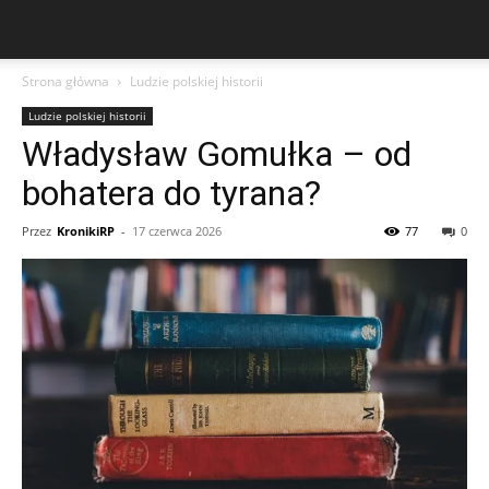
Strona główna
Ludzie polskiej historii
Ludzie polskiej historii
Władysław Gomułka – od
bohatera do tyrana?
Przez
KronikiRP
-
17 czerwca 2026
77
0