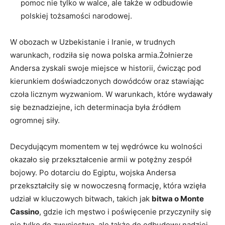
pomoc nie tylko w walce, ale także w odbudowie
polskiej tożsamości narodowej.
W obozach w Uzbekistanie i Iranie, w trudnych
warunkach, rodziła się nowa polska armia.Żołnierze
Andersa zyskali swoje miejsce w historii, ćwicząc pod
kierunkiem doświadczonych dowódców oraz stawiając
czoła licznym wyzwaniom. W warunkach, które wydawały
się beznadziejne, ich determinacja była źródłem
ogromnej siły.
Decydującym momentem w tej wędrówce ku wolności
okazało się przekształcenie armii w potężny zespół
bojowy. Po dotarciu do Egiptu, wojska Andersa
przekształciły się w nowoczesną formację, która wzięła
udział w kluczowych bitwach, takich jak
bitwa o Monte
Cassino
, gdzie ich męstwo i poświęcenie przyczyniły się
nie tylko do zwycięstwa, ale także do odbudowy nadziei