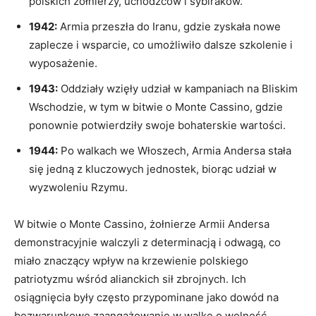
polskich żołnierzy, uchodźców i sybiraków.
1942:
Armia przeszła do Iranu, gdzie zyskała nowe
zaplecze i wsparcie, co umożliwiło dalsze szkolenie i
wyposażenie.
1943:
Oddziały wzięły udział w kampaniach na Bliskim
Wschodzie, w tym w bitwie o Monte Cassino, gdzie
ponownie potwierdziły swoje bohaterskie wartości.
1944:
Po walkach we Włoszech, Armia Andersa stała
się jedną z kluczowych jednostek, biorąc udział w
wyzwoleniu Rzymu.
W bitwie o Monte Cassino, żołnierze Armii Andersa
demonstracyjnie walczyli z determinacją i odwagą, co
miało znaczący wpływ na krzewienie polskiego
patriotyzmu wśród alianckich sił zbrojnych. Ich
osiągnięcia były często przypominane jako dowód na
bezwarunkowe zaangażowanie w walkę o wolność.