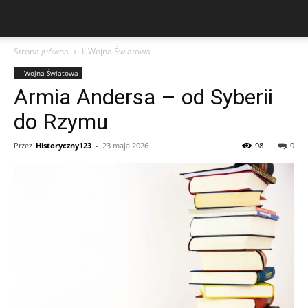
Strona główna
II Wojna Światowa
II Wojna Światowa
Armia Andersa – od Syberii
do Rzymu
Przez
Historyczny123
-
23 maja 2026
98
0