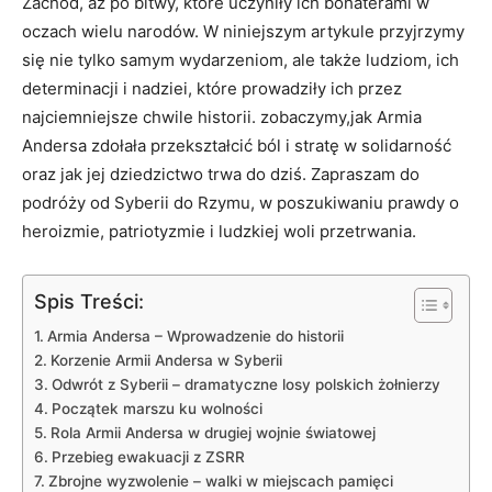
Zachód, aż po bitwy, które uczyniły ich bohaterami w
oczach wielu narodów. W niniejszym artykule przyjrzymy
się nie tylko samym wydarzeniom, ale także ludziom, ich
determinacji i nadziei, które prowadziły ich przez
najciemniejsze chwile historii. zobaczymy,jak Armia
Andersa zdołała przekształcić ból i stratę w solidarność
oraz jak jej dziedzictwo trwa do dziś. Zapraszam do
podróży od Syberii do Rzymu, w poszukiwaniu prawdy o
heroizmie, patriotyzmie i ludzkiej woli przetrwania.
Spis Treści:
Armia Andersa – Wprowadzenie do historii
Korzenie Armii Andersa w Syberii
Odwrót z Syberii – dramatyczne losy polskich żołnierzy
Początek marszu ku wolności
Rola Armii Andersa w drugiej wojnie światowej
Przebieg ewakuacji z ZSRR
Zbrojne wyzwolenie – walki w miejscach pamięci