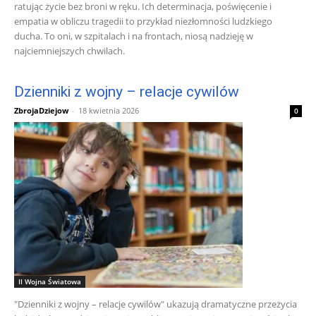
ratując życie bez broni w ręku. Ich determinacja, poświęcenie i
empatia w obliczu tragedii to przykład niezłomności ludzkiego
ducha. To oni, w szpitalach i na frontach, niosą nadzieję w
najciemniejszych chwilach.
Dzienniki z wojny – relacje cywilów
ZbrojaDziejow
-
18 kwietnia 2026
0
II Wojna Światowa
"Dzienniki z wojny – relacje cywilów" ukazują dramatyczne przeżycia