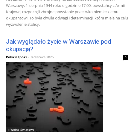
Warszawy. 1 sierpnia 1944 roku o godzinie 17:00, powstańcy z Armii
Krajowej rozpoczęli zbrojne powstanie przeciwko niemieckiemu
okupantowi. To była chwila odwagi i determinacji, która miała na celu
wyzwolenie stolicy.
Jak wyglądało życie w Warszawie pod
okupacją?
PolskieEpoki
-
8 czerwca 2026
0
II Wojna Światowa