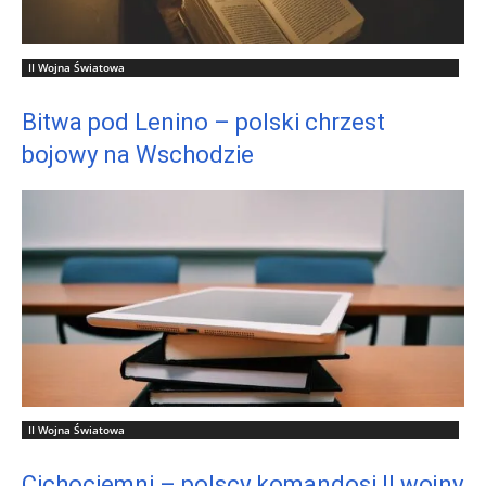
II Wojna Światowa
Bitwa pod Lenino – polski chrzest
bojowy na Wschodzie
II Wojna Światowa
Cichociemni – polscy komandosi II wojny