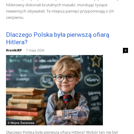
hitlerowcy dokonali brutalnych masakr, mordując tysiące
niewinnych obywateli. Te miejsca pamięci przypominają o ich
cierpieniu.
Dlaczego Polska była pierwszą ofiarą
Hitlera?
KronikiRP
-
7 maja 2026
0
II Wojna Światowa
Dlaczego Polska była pierwszą ofiarą Hitlera? Wybór ten nie był