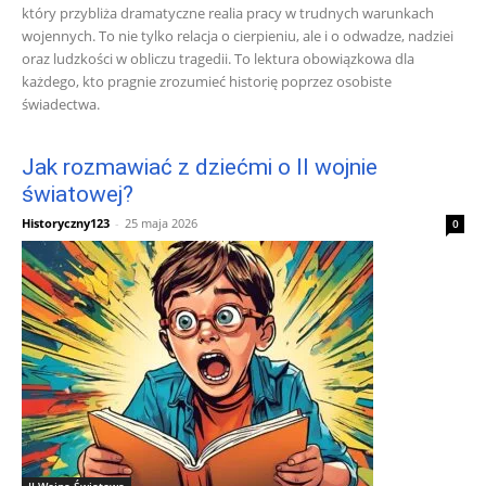
który przybliża dramatyczne realia pracy w trudnych warunkach
wojennych. To nie tylko relacja o cierpieniu, ale i o odwadze, nadziei
oraz ludzkości w obliczu tragedii. To lektura obowiązkowa dla
każdego, kto pragnie zrozumieć historię poprzez osobiste
świadectwa.
Jak rozmawiać z dziećmi o II wojnie
światowej?
Historyczny123
-
25 maja 2026
0