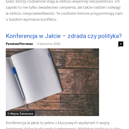
ludzi, którzy codziennie stają w obliczu wojennej rzeczywistości. Ich
zapiski to nie tylko świadectwo cierpienia, ale także nadziei i odwagi
w obliczu niesprawiedliwości. Te osobiste historie przypominają nam
o ludzkim wymiarze konfliktu.
Konferencja w Jałcie – zdrada czy polityka?
PanstwoPierwsze
-
9 kwietnia 2026
0
II Wojna Światowa
Konferencja w Jałcie to jedno z kluczowych wydarzeń II wojny
światowej, które budzi wiele kontrowersji. Niektórzy traktują ją jako