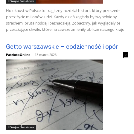
II Wojna Światowa
Holokaust w Polsce to tragiczny rozdział historii, który przeszedł
przez życie milionów ludzi. Każdy dzień zagłady był wypełniony
strachem, brutalnością i beznadzieją. Zobaczmy, jak wyglądały te
przerażające chwile, które na zawsze zmieniły oblicze naszego kraju.
Getto warszawskie – codzienność i opór
PatriotaOnline
-
13 marca 2026
0
II Wojna Światowa