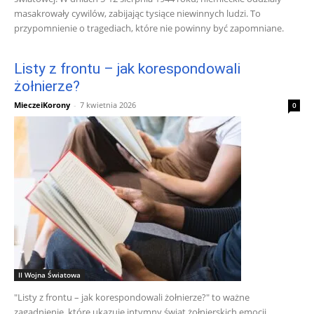
masakrowały cywilów, zabijając tysiące niewinnych ludzi. To
przypomnienie o tragediach, które nie powinny być zapomniane.
Listy z frontu – jak korespondowali
żołnierze?
MieczeiKorony
-
7 kwietnia 2026
0
II Wojna Światowa
"Listy z frontu – jak korespondowali żołnierze?" to ważne
zagadnienie, które ukazuje intymny świat żołnierskich emocji.