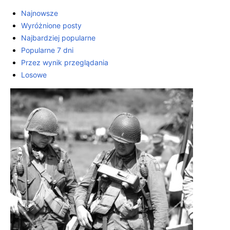
Najnowsze
Wyróżnione posty
Najbardziej popularne
Popularne 7 dni
Przez wynik przeglądania
Losowe