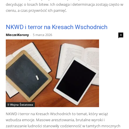
decydując o losach bitew. Ich odwaga i determinacja zostają często w
cieniu, a czas przywrócić ich pamięć.
NKWD i terror na Kresach Wschodnich
MieczeiKorony
-
5 marca 2026
0
II Wojna Światowa
NKWD i terror na Kresach Wschodnich to temat, który wciąż
wzbudza emocje. Masowe aresztowania, brutalne wyroki i
zastraszanie ludności stanowiły codzienność w tamtych mrocznych