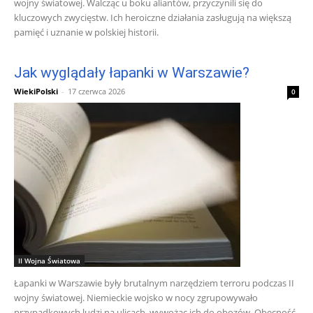
wojny światowej. Walcząc u boku aliantów, przyczynili się do
kluczowych zwycięstw. Ich heroiczne działania zasługują na większą
pamięć i uznanie w polskiej historii.
Jak wyglądały łapanki w Warszawie?
WiekiPolski
-
17 czerwca 2026
0
II Wojna Światowa
Łapanki w Warszawie były brutalnym narzędziem terroru podczas II
wojny światowej. Niemieckie wojsko w nocy zgrupowywało
przypadkowych ludzi na ulicach, wywożąc ich do obozów. Obecność