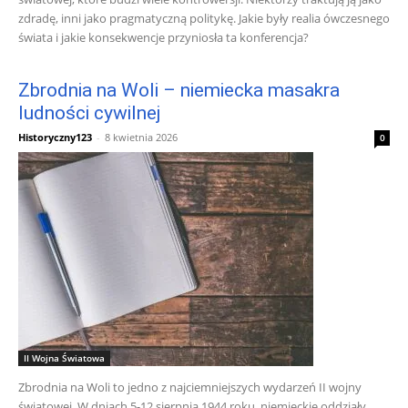
zdradę, inni jako pragmatyczną politykę. Jakie były realia ówczesnego
świata i jakie konsekwencje przyniosła ta konferencja?
Zbrodnia na Woli – niemiecka masakra
ludności cywilnej
Historyczny123
-
8 kwietnia 2026
0
II Wojna Światowa
Zbrodnia na Woli to jedno z najciemniejszych wydarzeń II wojny
światowej. W dniach 5-12 sierpnia 1944 roku, niemieckie oddziały