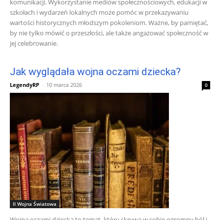
komunikacji. Wykorzystanie mediów społecznościowych, edukacji w
szkołach i wydarzeń lokalnych może pomóc w przekazywaniu
wartości historycznych młodszym pokoleniom. Ważne, by pamiętać,
by nie tylko mówić o przeszłości, ale także angażować społeczność w
jej celebrowanie.
Jak wyglądała wojna oczami dziecka?
LegendyRP
-
10 marca 2026
0
II Wojna Światowa
Wojna oczami dziecka to temat, który skrywa w sobie ogromny ból i