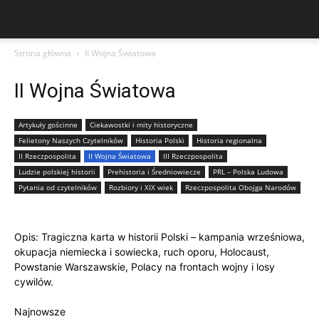
Strona główna
II Wojna Światowa
II Wojna Światowa
Artykuły gościnne
Ciekawostki i mity historyczne
Felietony Naszych Czytelników
Historia Polski
Historia regionalna
II Rzeczpospolita
II Wojna Światowa
III Rzeczpospolita
Ludzie polskiej historii
Prehistoria i Średniowiecze
PRL – Polska Ludowa
Pytania od czytelników
Rozbiory i XIX wiek
Rzeczpospolita Obojga Narodów
Opis: Tragiczna karta w historii Polski – kampania wrześniowa,
okupacja niemiecka i sowiecka, ruch oporu, Holocaust,
Powstanie Warszawskie, Polacy na frontach wojny i losy
cywilów.
Najnowsze