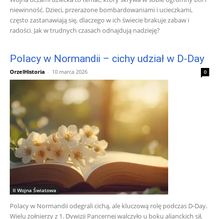
niewinność. Dzieci, przerażone bombardowaniami i ucieczkami,
często zastanawiają się, dlaczego w ich świecie brakuje zabaw i
radości. Jak w trudnych czasach odnajdują nadzieję?
Polacy w Normandii – cichy udział w D-Day
OrzelHistoria
-
10 marca 2026
0
II Wojna Światowa
Polacy w Normandii odegrali cichą, ale kluczową rolę podczas D-Day.
Wielu żołnierzy z 1. Dywizji Pancernej walczyło u boku alianckich sił,