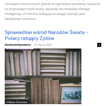
narracjach historycznych. Jednak te najmłodsze pokolenia, narażone
na przerażające realia wojny, wykazały się niezwykłą odwagą i
inteligencją. Ich historie zasługują na uwagę i pamięć, jako
świadectwo heroizmu.
Sprawiedliwi wśród Narodów Świata –
Polacy ratujący Żydów
ZamkoweOpowiesci
-
24 marca 2026
0
II Wojna Światowa