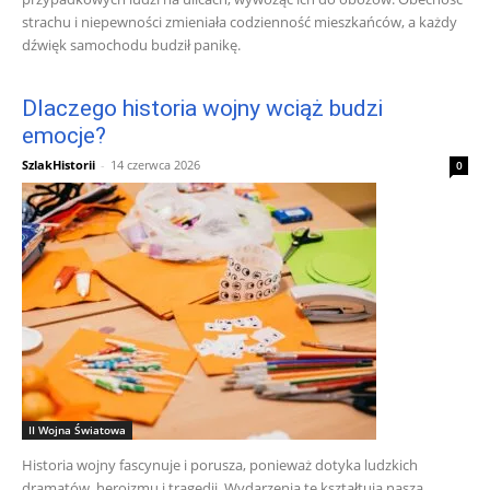
strachu i niepewności zmieniała codzienność mieszkańców, a każdy
dźwięk samochodu budził panikę.
Dlaczego historia wojny wciąż budzi
emocje?
SzlakHistorii
-
14 czerwca 2026
0
II Wojna Światowa
Historia wojny fascynuje i porusza, ponieważ dotyka ludzkich
dramatów, heroizmu i tragedii. Wydarzenia te kształtują naszą