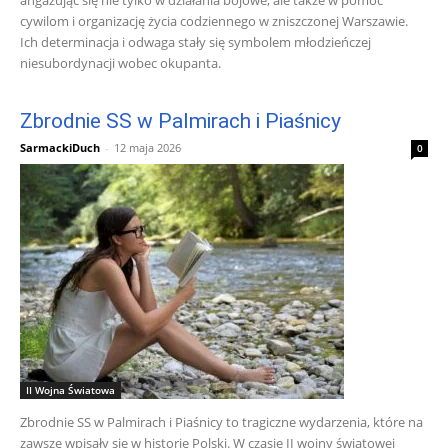
angażując się nie tylko w działania bojowe, ale także w pomoc
cywilom i organizację życia codziennego w zniszczonej Warszawie.
Ich determinacja i odwaga stały się symbolem młodzieńczej
niesubordynacji wobec okupanta.
Zbrodnie SS w Palmirach i Piaśnicy
SarmackiDuch
-
12 maja 2026
0
II Wojna Światowa
Zbrodnie SS w Palmirach i Piaśnicy to tragiczne wydarzenia, które na
zawsze wpisały się w historię Polski. W czasie II wojny światowej