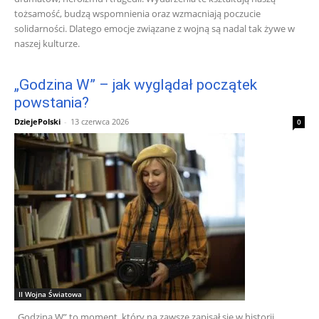
tożsamość, budzą wspomnienia oraz wzmacniają poczucie
solidarności. Dlatego emocje związane z wojną są nadal tak żywe w
naszej kulturze.
„Godzina W” – jak wyglądał początek
powstania?
DziejePolski
-
13 czerwca 2026
0
II Wojna Światowa
„Godzina W” to moment, który na zawsze zapisał się w historii