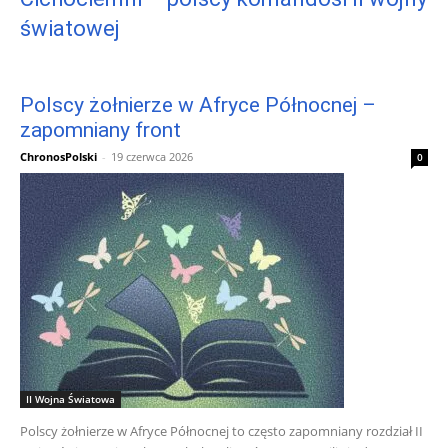
światowej
Polscy żołnierze w Afryce Północnej –
zapomniany front
ChronosPolski
-
19 czerwca 2026
0
II Wojna Światowa
Polscy żołnierze w Afryce Północnej to często zapomniany rozdział II