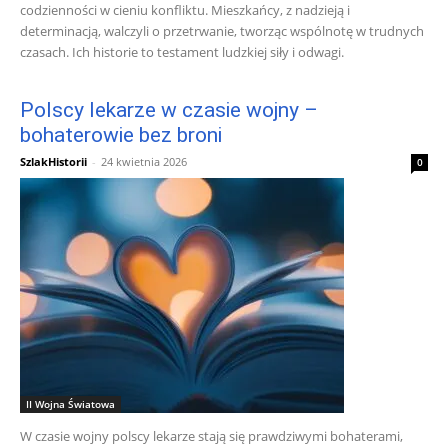
codzienności w cieniu konfliktu. Mieszkańcy, z nadzieją i
determinacją, walczyli o przetrwanie, tworząc wspólnotę w trudnych
czasach. Ich historie to testament ludzkiej siły i odwagi.
Polscy lekarze w czasie wojny –
bohaterowie bez broni
SzlakHistorii
-
24 kwietnia 2026
0
II Wojna Światowa
W czasie wojny polscy lekarze stają się prawdziwymi bohaterami,