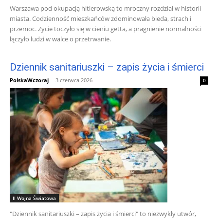
Warszawa pod okupacją hitlerowską to mroczny rozdział w historii
miasta. Codzienność mieszkańców zdominowała bieda, strach i
przemoc. Życie toczyło się w cieniu getta, a pragnienie normalności
łączyło ludzi w walce o przetrwanie.
Dziennik sanitariuszki – zapis życia i śmierci
PolskaWczoraj
-
3 czerwca 2026
0
II Wojna Światowa
"Dziennik sanitariuszki – zapis życia i śmierci" to niezwykły utwór,