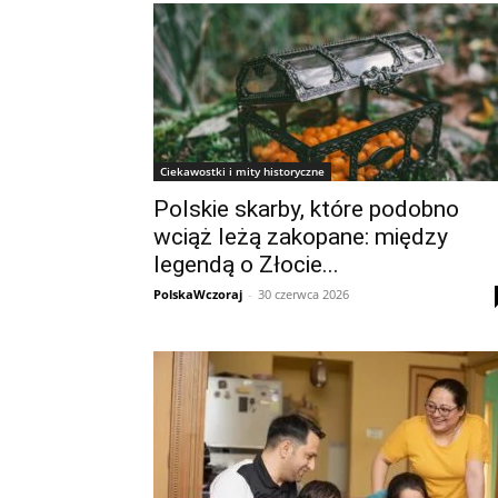
Ciekawostki i mity historyczne
Polskie skarby, które podobno
wciąż leżą zakopane: między
legendą o Złocie...
PolskaWczoraj
-
30 czerwca 2026