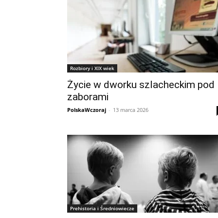
Rozbiory i XIX wiek
Życie w dworku szlacheckim pod
zaborami
PolskaWczoraj
-
13 marca 2026
Prehistoria i Średniowiecze