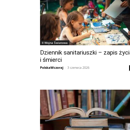
II Wojna Światowa
Dziennik sanitariuszki – zapis życ
i śmierci
PolskaWczoraj
-
3 czerwca 2026