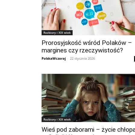
Rozbiory i XIX wiek
Prorosyjskość wśród Polaków –
margines czy rzeczywistość?
PolskaWczoraj
-
22 stycznia 2026
Rozbiory i XIX wiek
Wieś pod zaborami – życie chłop