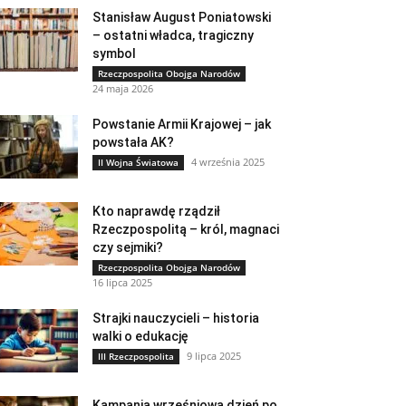
Stanisław August Poniatowski
– ostatni władca, tragiczny
symbol
Rzeczpospolita Obojga Narodów
24 maja 2026
Powstanie Armii Krajowej – jak
powstała AK?
4 września 2025
II Wojna Światowa
Kto naprawdę rządził
Rzeczpospolitą – król, magnaci
czy sejmiki?
Rzeczpospolita Obojga Narodów
16 lipca 2025
Strajki nauczycieli – historia
walki o edukację
9 lipca 2025
III Rzeczpospolita
Kampania wrześniowa dzień po