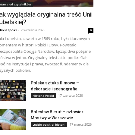
ytania od czytelników
ak wyglądała oryginalna treść Unii
ubelskiej?
lskieEpoki
-
2 września 2025
0
ia Lubelska, zawarta w 1569 roku, była kluczowym
mentem w historii Polski i Litwy. Powstało
eczpospolita Obojga Narodów, łącząc dwa potężne
ństwa w jedno. Oryginalny tekst aktu podkreślał
pólne instytucje i prawa, tworząc fundamenty dla
zyszłych pokoleń.
Polska sztuka filmowa –
dekoracje i scenografia
17 czerwca 2020
Historia Polski
Bolesław Bierut – człowiek
Moskwy w Warszawie
17 marca 2026
Ludzie polskiej historii