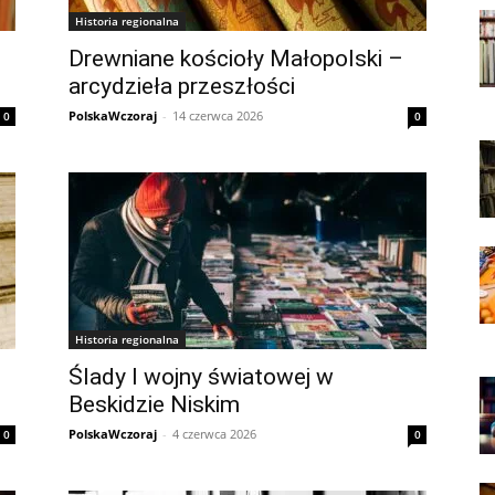
Historia regionalna
Drewniane kościoły Małopolski –
arcydzieła przeszłości
PolskaWczoraj
-
14 czerwca 2026
0
0
Historia regionalna
Ślady I wojny światowej w
Beskidzie Niskim
PolskaWczoraj
-
4 czerwca 2026
0
0