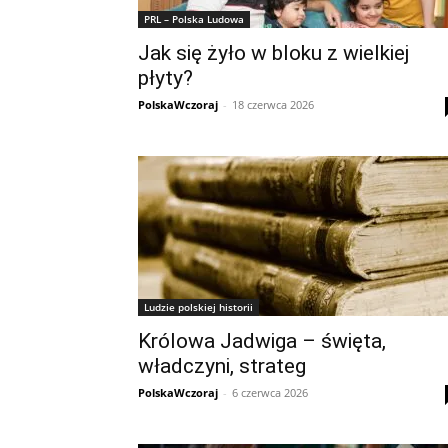
PRL – Polska Ludowa
Jak się żyło w bloku z wielkiej
płyty?
PolskaWczoraj
-
18 czerwca 2026
Ludzie polskiej historii
Królowa Jadwiga – święta,
władczyni, strateg
PolskaWczoraj
-
6 czerwca 2026