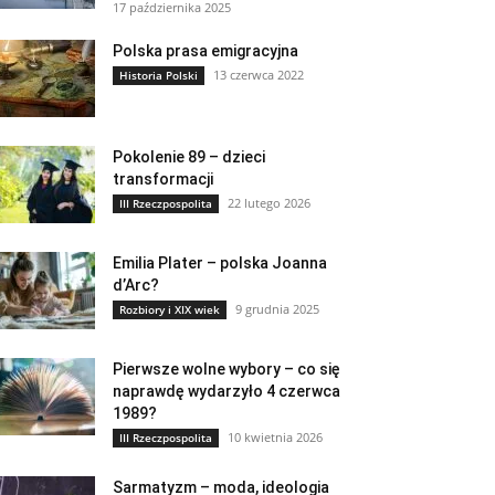
17 października 2025
Polska prasa emigracyjna
13 czerwca 2022
Historia Polski
Pokolenie 89 – dzieci
transformacji
22 lutego 2026
III Rzeczpospolita
Emilia Plater – polska Joanna
d’Arc?
9 grudnia 2025
Rozbiory i XIX wiek
Pierwsze wolne wybory – co się
naprawdę wydarzyło 4 czerwca
1989?
10 kwietnia 2026
III Rzeczpospolita
Sarmatyzm – moda, ideologia