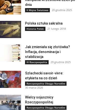
dniu
20 grudnia 2025
II Wojna Światowa
Polska sztuka sakralna
21 lutego 2018
Historia Polski
Jak zmieniała się złotówka?
Inflacja, denominacja i
stabilizacja
29 grudnia 2025
III Rzeczpospolita
Szlachecki savoir-vivre:
etykieta na co dzień
Rzeczpospolita Obojga Narodów
30 marca 2026
Wielcy sojusznicy
Rzeczypospolitej
Rzeczpospolita Obojga Narodów