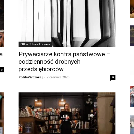
PRL – Polska Ludowa
ia
Prywaciarze kontra państwowe –
codzienność drobnych
przedsiębiorców
0
PolskaWczoraj
-
2 czerwca 2026
0