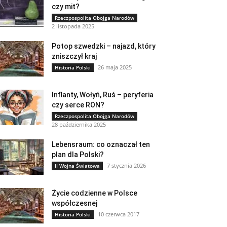
czy mit?
Rzeczpospolita Obojga Narodów
2 listopada 2025
Potop szwedzki – najazd, który
zniszczył kraj
26 maja 2025
Historia Polski
Inflanty, Wołyń, Ruś – peryferia
czy serce RON?
Rzeczpospolita Obojga Narodów
28 października 2025
Lebensraum: co oznaczał ten
plan dla Polski?
7 stycznia 2026
II Wojna Światowa
Życie codzienne w Polsce
współczesnej
10 czerwca 2017
Historia Polski