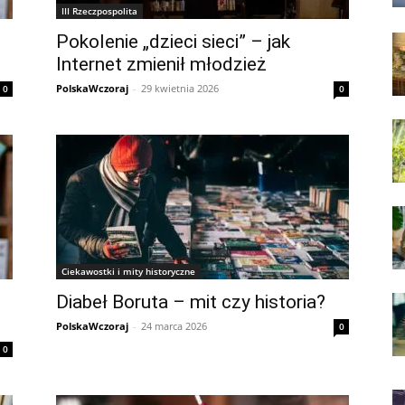
III Rzeczpospolita
Pokolenie „dzieci sieci” – jak
Internet zmienił młodzież
PolskaWczoraj
-
29 kwietnia 2026
0
0
Ciekawostki i mity historyczne
Diabeł Boruta – mit czy historia?
PolskaWczoraj
-
24 marca 2026
0
0