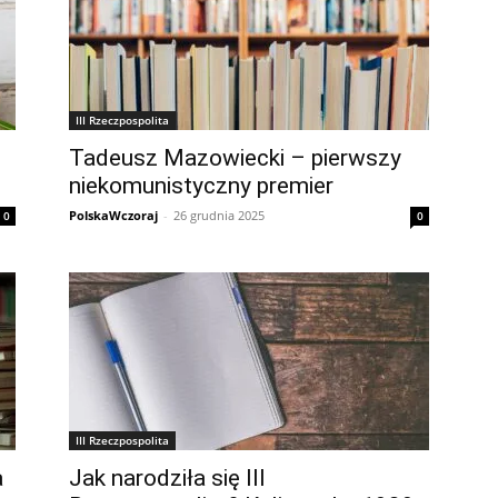
III Rzeczpospolita
Tadeusz Mazowiecki – pierwszy
niekomunistyczny premier
PolskaWczoraj
-
26 grudnia 2025
0
0
III Rzeczpospolita
a
Jak narodziła się III