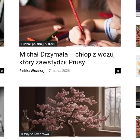
Ludzie polskiej historii
Michał Drzymała – chłop z wozu,
który zawstydził Prusy
PolskaWczoraj
-
7 marca 2026
0
0
II Wojna Światowa