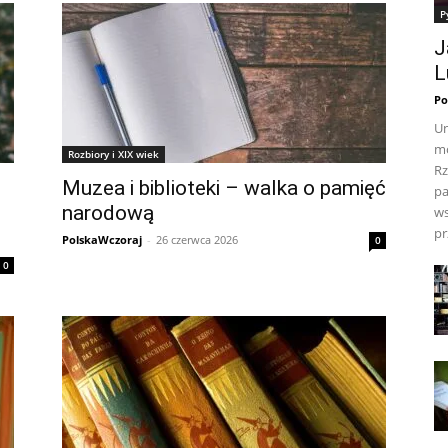
P
J
L
Po
Un
mo
Rozbiory i XIX wiek
Rz
Muzea i biblioteki – walka o pamięć
pa
narodową
ws
pr
PolskaWczoraj
-
26 czerwca 2026
0
0