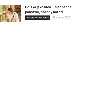
Polska jako idea – nieobecne
państwo, obecny naród
31 marca 2026
Rozbiory i XIX wiek