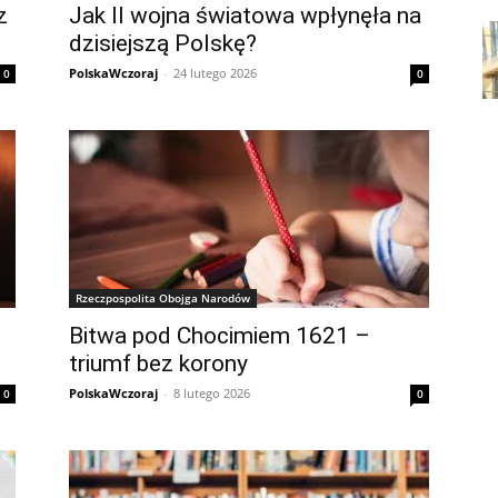
z
Jak II wojna światowa wpłynęła na
dzisiejszą Polskę?
PolskaWczoraj
-
24 lutego 2026
0
0
Rzeczpospolita Obojga Narodów
Bitwa pod Chocimiem 1621 –
triumf bez korony
PolskaWczoraj
-
8 lutego 2026
0
0