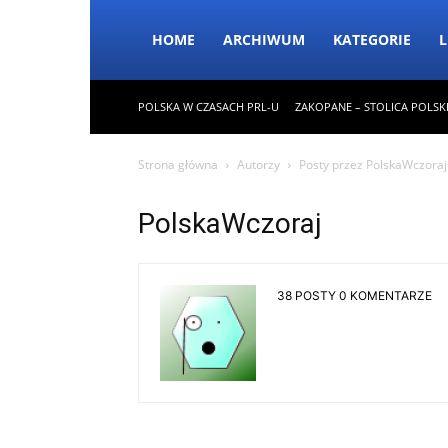
HOME
ARCHIWUM
KATEGORIE
L
POLSKA W CZASACH PRL-U
ZAKOPANE – STOLICA POLSK
Strona główna
Autorzy
Posty przez PolskaWczoraj
PolskaWczoraj
38 POSTY
0 KOMENTARZE