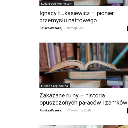
Ludzie polskiej historii
Ignacy Łukasiewicz – pionier
przemysłu naftowego
PolskaWczoraj
-
30 maja 2026
Historia regionalna
Zakazane ruiny – historia
opuszczonych pałaców i zamków
PolskaWczoraj
-
17 kwietnia 2026