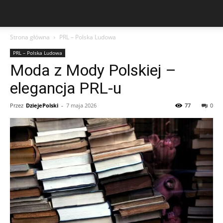
Strona główna
PRL – Polska Ludowa
PRL – Polska Ludowa
Moda z Mody Polskiej –
elegancja PRL-u
Przez
DziejePolski
-
7 maja 2026
77
0