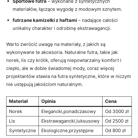
Sportowe futra
– wykonane z syntetycznych
materiałów, łączące wygodę z modowym sznytem.
futrzane kamizelki z haftami
– nadające całości
unikalny charakter i odrobinę ekstrawagancji.
Warto zwrócić uwagę na materiały, z jakich są
wykonywane te akcesoria. Naturalne futra, takie jak
norek, lis czy królik, oferują niepowtarzalny komfort i
ciepło, ale w dobie świadomej mody, coraz więcej
projektantów stawia na futra syntetyczne, które w niczym
nie ustępują jakościom naturalnym.
Materiał
Opinia
Cena
Norek
Elegancki,ponadczasowy
Od 3000 zł
Lis
Ekstrawagancki,luksusowy
Od 2500 zł
Syntetyczne
Ekologiczne,przystępne
Od 800 zł