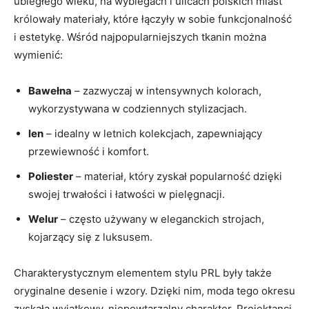
ubiegłego wieku, na wybiegach i ulicach polskich miast
królowały materiały, które łączyły w sobie funkcjonalność
i estetykę. Wśród najpopularniejszych tkanin można
wymienić:
Bawełna
– zazwyczaj w intensywnych kolorach,
wykorzystywana w codziennych stylizacjach.
len
– idealny w letnich kolekcjach, zapewniający
przewiewność i komfort.
Poliester
– materiał, który zyskał popularność dzięki
swojej trwałości i łatwości w pielęgnacji.
Welur
– często używany w eleganckich strojach,
kojarzący się z luksusem.
Charakterystycznym elementem stylu PRL były także
oryginalne desenie i wzory. Dzięki nim, moda tego okresu
zyskała wyjątkowy, niepowtarzalny charakter. Projektanci