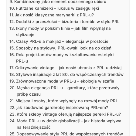
Kombinezony jako element codziennego ubioru
Futrzane kamizelki – luksus w zasięgu ręki
Jak nosić klasyczne marynarki z PRL-u?
Dodatki z przeszłości – biżuteria i torebki w stylu PRL
Ikony mody w polskim kinie – jak film wpłynął na
stylizacje
Czasy PRL-u a makijaż – elegancja w prostocie
Sposoby na stylowy, PRL-owski look na co dzień
Rola projektantów mody w kształtowaniu estetyki
PRL-u
Odkrywanie vintage – jak nosić ubrania z PRL-u dzisiaj
Stylowe inspiracje z lat 80. do współczesnych trendów
Zrównoważona moda w PRL-u – ekologia w szafie
Męska elegancja PRL-u – garnitury, które przetrwały
próbę czasu
Miejsca i osoby, które wpłynęły na rozwój mody PRL
jak zbudować garderobę inspirowaną PRL-em?
Które sklepy vintage oferują najlepsze perełki PRL-u?
Moda PRL-u w dobie globalizacji – jak historia wpływa
na teraźniejszość
Dopasowywanie stylu PRL do współczesnych trendów