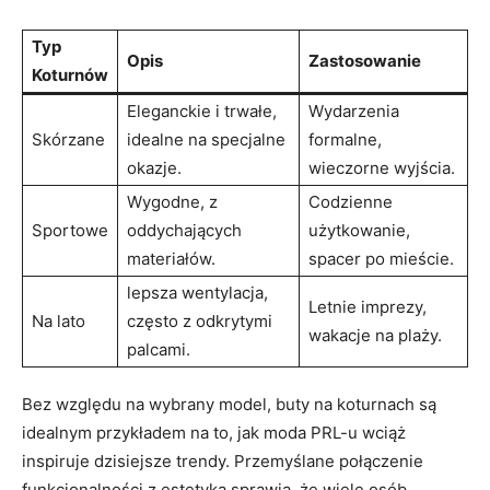
Typ
Opis
Zastosowanie
Koturnów
Eleganckie i trwałe,
Wydarzenia
Skórzane
idealne na specjalne
formalne,
okazje.
wieczorne wyjścia.
Wygodne, z
Codzienne
Sportowe
oddychających
użytkowanie,
materiałów.
spacer po mieście.
lepsza wentylacja,
Letnie imprezy,
Na lato
często z odkrytymi
wakacje na plaży.
palcami.
Bez względu na wybrany model, buty na koturnach są
idealnym przykładem na to, jak moda PRL-u wciąż
inspiruje dzisiejsze trendy. Przemyślane połączenie
funkcjonalności z estetyką sprawia, że wiele osób