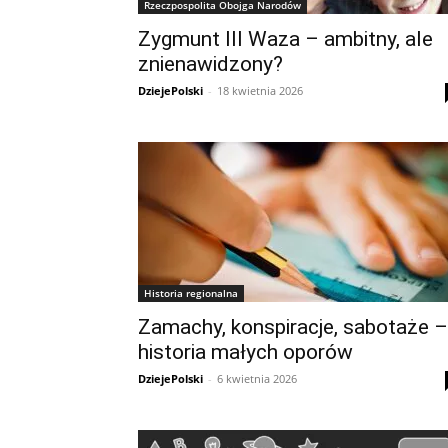
Rzeczpospolita Obojga Narodów
Zygmunt III Waza – ambitny, ale
znienawidzony?
DziejePolski
-
18 kwietnia 2026
Historia regionalna
Zamachy, konspiracje, sabotaże –
historia małych oporów
DziejePolski
-
6 kwietnia 2026