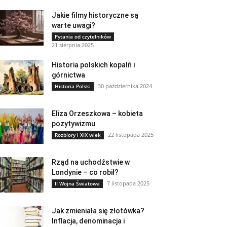
Jakie filmy historyczne są
warte uwagi?
Pytania od czytelników
21 sierpnia 2025
Historia polskich kopalń i
górnictwa
30 października 2024
Historia Polski
Eliza Orzeszkowa – kobieta
pozytywizmu
22 listopada 2025
Rozbiory i XIX wiek
Rząd na uchodźstwie w
Londynie – co robił?
7 listopada 2025
II Wojna Światowa
Jak zmieniała się złotówka?
Inflacja, denominacja i