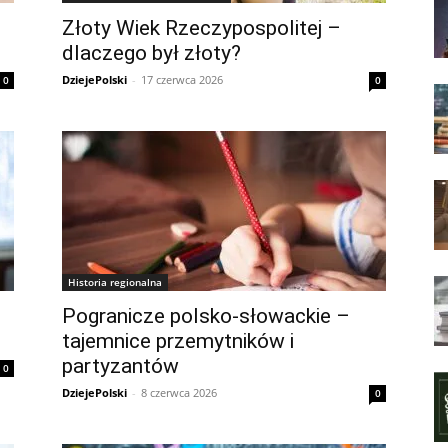
Złoty Wiek Rzeczypospolitej –
dlaczego był złoty?
DziejePolski
-
17 czerwca 2026
0
0
Historia regionalna
Pogranicze polsko-słowackie –
tajemnice przemytników i
partyzantów
0
DziejePolski
-
8 czerwca 2026
0