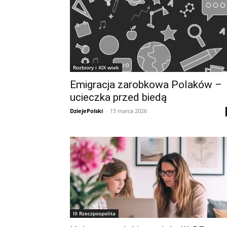
Rozbiory i XIX wiek
Emigracja zarobkowa Polaków –
ucieczka przed biedą
DziejePolski
-
15 marca 2026
III Rzeczpospolita