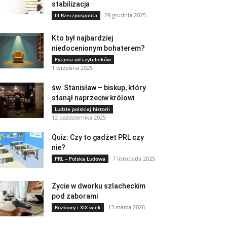
stabilizacja
29 grudnia 2025
III Rzeczpospolita
Kto był najbardziej
niedocenionym bohaterem?
Pytania od czytelników
1 września 2025
św. Stanisław – biskup, który
stanął naprzeciw królowi
Ludzie polskiej historii
12 października 2025
Quiz: Czy to gadżet PRL czy
nie?
7 listopada 2025
PRL – Polska Ludowa
Życie w dworku szlacheckim
pod zaborami
13 marca 2026
Rozbiory i XIX wiek