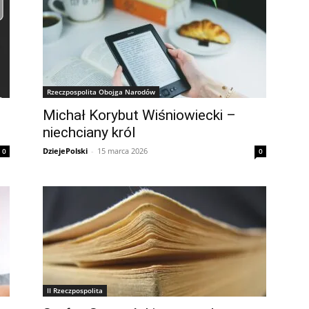
Rzeczpospolita Obojga Narodów
Michał Korybut Wiśniowiecki –
niechciany król
DziejePolski
-
15 marca 2026
0
0
II Rzeczpospolita