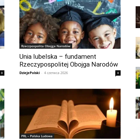
Rzeczpospolita Obojga Narodów
Unia lubelska – fundament
Rzeczypospolitej Obojga Narodów
DziejePolski
-
4 czerwca 2026
0
0
PRL – Polska Ludowa