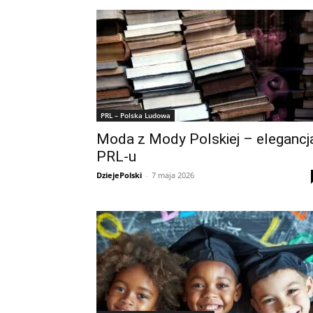
PRL – Polska Ludowa
Moda z Mody Polskiej – elegancj
PRL-u
DziejePolski
-
7 maja 2026