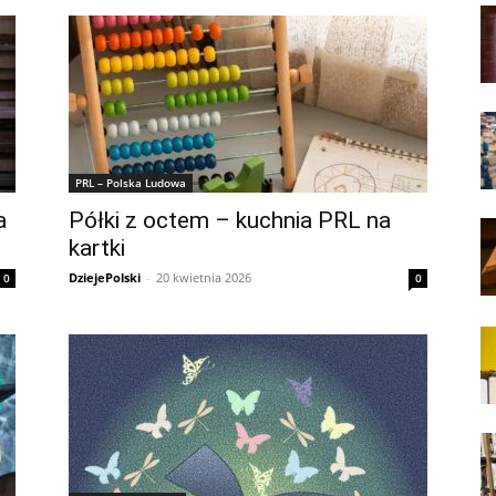
PRL – Polska Ludowa
a
Półki z octem – kuchnia PRL na
kartki
DziejePolski
-
20 kwietnia 2026
0
0