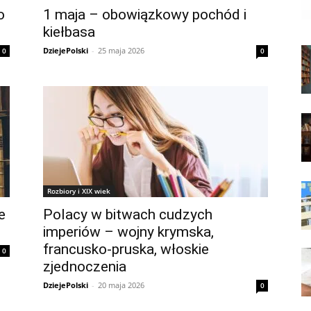
o
1 maja – obowiązkowy pochód i
kiełbasa
DziejePolski
-
25 maja 2026
0
0
Rozbiory i XIX wiek
e
Polacy w bitwach cudzych
imperiów – wojny krymska,
francusko-pruska, włoskie
0
zjednoczenia
DziejePolski
-
20 maja 2026
0