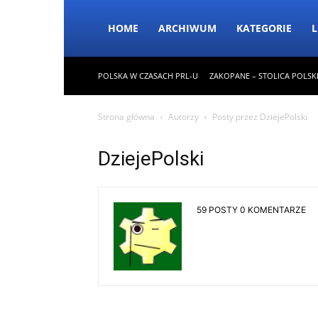
HOME
ARCHIWUM
KATEGORIE
L
POLSKA W CZASACH PRL-U
ZAKOPANE – STOLICA POLSK
Strona główna
Autorzy
Posty przez DziejePolski
DziejePolski
59 POSTY
0 KOMENTARZE