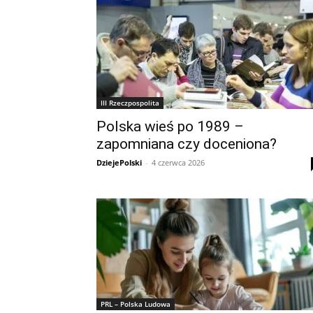
III Rzeczpospolita
Polska wieś po 1989 –
zapomniana czy doceniona?
DziejePolski
-
4 czerwca 2026
PRL – Polska Ludowa