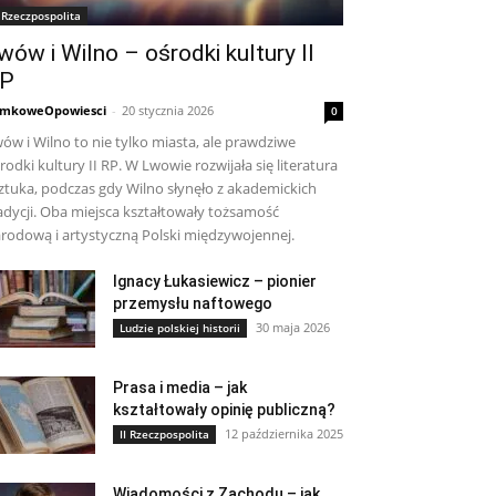
I Rzeczpospolita
wów i Wilno – ośrodki kultury II
P
mkoweOpowiesci
-
20 stycznia 2026
0
ów i Wilno to nie tylko miasta, ale prawdziwe
rodki kultury II RP. W Lwowie rozwijała się literatura
sztuka, podczas gdy Wilno słynęło z akademickich
adycji. Oba miejsca kształtowały tożsamość
rodową i artystyczną Polski międzywojennej.
Ignacy Łukasiewicz – pionier
przemysłu naftowego
30 maja 2026
Ludzie polskiej historii
Prasa i media – jak
kształtowały opinię publiczną?
12 października 2025
II Rzeczpospolita
Wiadomości z Zachodu – jak