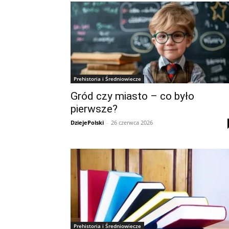
Prehistoria i Średniowiecze
Gród czy miasto – co było
pierwsze?
DziejePolski
-
26 czerwca 2026
Prehistoria i Średniowiecze