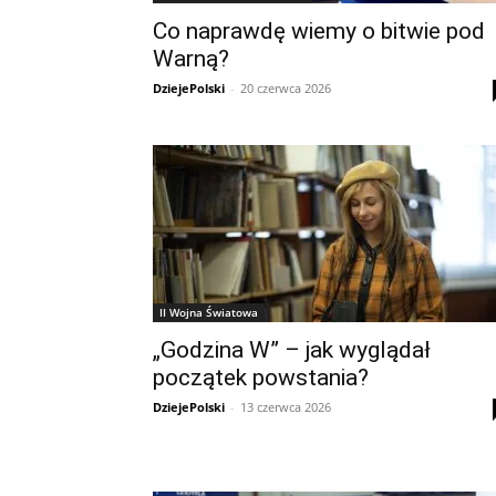
Co naprawdę wiemy o bitwie pod
Warną?
DziejePolski
-
20 czerwca 2026
II Wojna Światowa
„Godzina W” – jak wyglądał
początek powstania?
DziejePolski
-
13 czerwca 2026