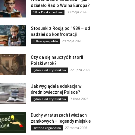
działało Radio Wolna Europa?
30 maja 2026
PRL – Polska Ludowa
Stosunki z Rosją po 1989 – od
nadziei do konfrontacji
29 maja 2026
III Rzeczpospolita
Czy da się nauczyć historii
Polski w rok?
22 lipca 2025
Pytania od czytelników
Jak wyglądała edukacja w
średniowiecznej Polsce?
7 lipca 2025
Pytania od czytelników
Duchy w ratuszach i wieżach
zamkowych – legendy miejskie
27 marca 2026
Historia regionalna