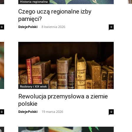
Historia regionalna
Czego uczą regionalne izby
pamięci?
DziejePolski
-
8 kwietnia 2026
0
0
Rozbiory i XIX wiek
Rewolucja przemysłowa a ziemie
polskie
DziejePolski
-
19 marca 2026
0
0