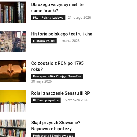
Dlaczego wszyscy mieli te
same firanki?
21 lutego 2026
PRL – Polska Ludowa
Historia polskiego teatru i kina
1 marca 2025
Historia Polski
Co zostało z RON po 1795
roku?
Rzeczpospolita Obojga Narodów
30 maja 2026
Rola i znaczenie Senatu III RP
15 czerwca 2026
III Rzeczpospolita
Skąd przyszli Słowianie?
Najnowsze hipotezy
Prehistoria i Średniowiecze