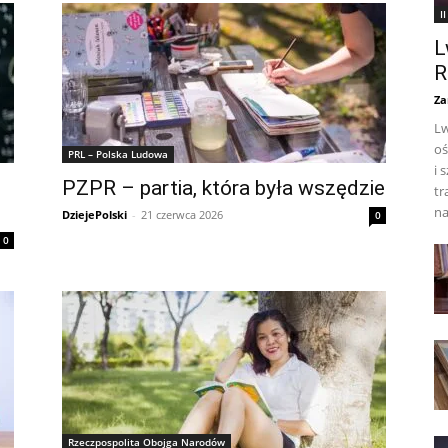
I
L
R
Za
Lw
oś
PRL – Polska Ludowa
i 
PZPR – partia, która była wszędzie
tr
na
DziejePolski
-
21 czerwca 2026
0
0
Rzeczpospolita Obojga Narodów