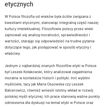
⁢etycznych
W‌ Polsce filozofia od wieków była ściśle związana z
kwestiami etycznymi, stanowiąc integralną część naszej
kultury intelektualnej. Filozofowie polscy przez​ wieki
zajmowali się analizą moralności, sprawiedliwości i⁢
wartości,⁤ starając się odpowiedzieć na trudne pytania
dotyczące⁣ tego, jak postępować w sposób etyczny i
właściwy.
Jednym‍ z najbardziej znanych⁢ filozofów etyki w Polsce
był Leszek Kołakowski, który analizował zagadnienia
moralne w kontekście historii‌ i ‌polityki. Inni wybitni
myśliciele, tacy jak Maria Ossowska czy Leszek
Balcerowicz,⁣ również wniesili istotny wkład w rozwój⁤
polskiej myśli etycznej. Ich prace⁢ stanowią ważne punkty
odniesienia dla dyskusji na temat ‍etyki w Polsce​ oraz