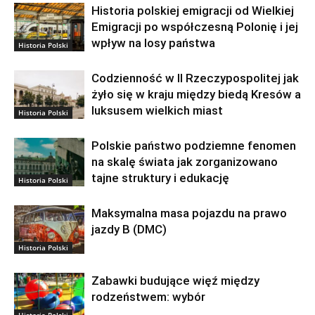
Historia polskiej emigracji od Wielkiej
Emigracji po współczesną Polonię i jej
wpływ na losy państwa
Historia Polski
Codzienność w II Rzeczypospolitej jak
żyło się w kraju między biedą Kresów a
luksusem wielkich miast
Historia Polski
Polskie państwo podziemne fenomen
na skalę świata jak zorganizowano
tajne struktury i edukację
Historia Polski
Maksymalna masa pojazdu na prawo
jazdy B (DMC)
Historia Polski
Zabawki budujące więź między
rodzeństwem: wybór
Historia Polski