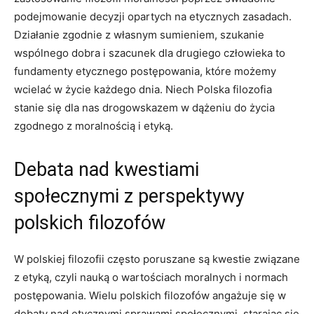
podejmowanie ⁢decyzji opartych na⁤ etycznych zasadach.
⁣Działanie zgodnie z własnym sumieniem, szukanie
wspólnego⁤ dobra i ⁤szacunek dla drugiego człowieka to‌
fundamenty⁤ etycznego postępowania, które możemy
wcielać w‌ życie każdego dnia. Niech Polska filozofia⁢
stanie się dla nas ⁢drogowskazem w dążeniu do⁤ życia
zgodnego z moralnością i etyką.
Debata nad⁣ kwestiami
społecznymi ⁣z perspektywy
polskich filozofów
W polskiej filozofii często poruszane⁢ są kwestie związane
z etyką, czyli nauką o wartościach moralnych i normach
postępowania. Wielu polskich filozofów angażuje​ się w
debaty nad etycznymi sprawami społecznymi, starając się⁢