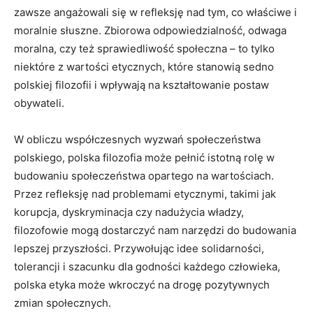
zawsze angażowali się w refleksję nad tym, co ⁢właściwe i
moralnie słuszne. Zbiorowa ‌odpowiedzialność,⁣ odwaga
moralna, czy też sprawiedliwość społeczna – to tylko
⁣niektóre z wartości etycznych, które stanowią sedno
polskiej filozofii‍ i wpływają ‌na kształtowanie postaw⁣
obywateli.
W ​obliczu‌ współczesnych wyzwań‌ społeczeństwa
polskiego, polska​ filozofia może pełnić istotną rolę w⁢
budowaniu społeczeństwa opartego na wartościach.
Przez refleksję nad problemami etycznymi, takimi jak
korupcja, dyskryminacja czy nadużycia władzy,
filozofowie mogą dostarczyć nam narzędzi ⁢do budowania‍
lepszej przyszłości. Przywołując idee solidarności,
tolerancji i‍ szacunku dla godności każdego człowieka,
polska⁢ etyka może ‍wkroczyć na drogę⁣ pozytywnych
zmian społecznych.