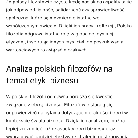
że polscy filozofowie często kładą ‌nacisk na aspekty takie
jak odpowiedzialność, solidarność czy sprawiedliwość⁤
społeczna, które ​są niezmiernie istotne we
współczesnym świecie. Dzięki ich pracy ​i ⁤refleksji, ⁢Polska
filozofia odgrywa istotną rolę w globalnej ‌dyskusji
etycznej, inspirując innych myślicieli do poszukiwania
⁤wartościowych ‌rozwiązań⁤ moralnych.
Analiza polskich filozofów na
temat etyki biznesu
W polskiej filozofii od dawna porusza się​ kwestie‌
związane⁤ z ⁤etyką biznesu. Filozofowie starają się​
odpowiedzieć na pytania‍ dotyczące moralności i etyki⁢ w
kontekście świata biznesu. Dzięki ich analizom, można
lepiej zrozumieć różne‍ aspekty etyki biznesu oraz
wypracować bardziej efektywne strategie postępowania