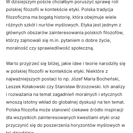
W dzisiejszym poście chciałbym poruszyć ⁤sprawę roli
polskiej filozofii w kontekście etyki. Polska⁤ tradycja
filozoficzna ma bogatą historię, która obejmuje wiele
różnych szkół i nurtów myślowych. Etyka jest jednym z
głównych ⁤obszarów‌ zainteresowania polskich filozofów,
którzy zajmowali się m.in. pytaniem o ​dobre‌ życie,
moralność czy sprawiedliwość społeczną.
Warto przyjrzeć się bliżej, jakie​ idee i teorie narodziły⁣ się
w ⁤polskiej filozofii w⁣ kontekście etyki. Niektóre z
najważniejszych postaci to np. Józef Maria Bocheński,
Leszek ⁣Kołakowski czy Stanisław ⁢Brzozowski. Ich ⁤analizy
i rozważania ​na temat zagadnień moralnych i etycznych
⁤wnoszą istotny wkład‍ do globalnej dyskusji na ten temat.
Polska‌ filozofia ⁢może stanowić ciekawe źródło inspiracji
dla wszystkich zainteresowanych kwestiami etyki oraz
przyczynić ‍się do ⁤poszerzenia horyzontów myślowych w
tej dziedzinie.