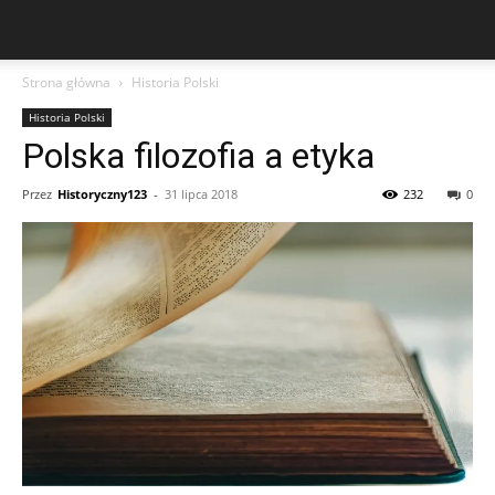
Strona główna
Historia Polski
Historia Polski
Polska filozofia a etyka
Przez
Historyczny123
-
31 lipca 2018
232
0