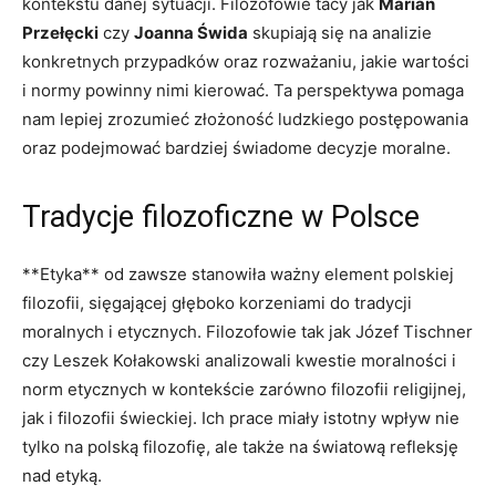
kontekstu⁢ danej sytuacji.‍ Filozofowie tacy jak
Marian​
Przełęcki
czy
Joanna Świda
skupiają się na analizie
konkretnych ⁢przypadków oraz rozważaniu, jakie wartości
i normy powinny nimi kierować. ⁤Ta perspektywa​ pomaga
nam⁢ lepiej zrozumieć złożoność ludzkiego postępowania​
oraz podejmować bardziej świadome decyzje moralne.
Tradycje filozoficzne w Polsce
**Etyka** od zawsze‍ stanowiła ważny element‍ polskiej
filozofii, sięgającej głęboko ⁣korzeniami do‌ tradycji
⁤moralnych i etycznych. Filozofowie tak jak Józef ⁤Tischner
czy Leszek Kołakowski analizowali kwestie moralności i
norm etycznych w kontekście zarówno filozofii religijnej,
jak i filozofii ​świeckiej.⁣ Ich prace ⁣miały istotny wpływ nie
tylko na ‍polską filozofię, ale także na światową refleksję
nad etyką.