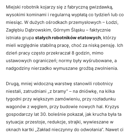
Miejski robotnik kojarzy się z fabryczną gwizdawką,
wysokimi kominami i regularną wypłatą co tydzień lub co
miesiąc. W dużych ośrodkach przemysłowych – Łodzi,
Zagłębiu Dąbrowskim, Górnym Śląsku – faktycznie
istniała grupa
stałych robotników etatowych
, którzy
mieli względnie stabilną pracę, choć za niską pensję. Ich
dzień pracy często przekraczał 8 godzin, mimo
ustawowych ograniczeń; normy były wyśrubowane, a
nadgodziny nierzadko wymuszane groźbą zwolnienia.
Drugą, mniej widoczną warstwę stanowili robotnicy
niestali, zatrudniani „z bramy” – na dniówkę, na kilka
tygodni przy większym zamówieniu, przy rozładunku
wagonów z węglem, przy budowie nowych hal. Kryzys
gospodarczy lat 30. boleśnie pokazał, jak krucha była ta
sytuacja: przestoje, redukcje, strajki, wywieszane w
oknach kartki „Zakład nieczynny do odwołania”. Nawet ci