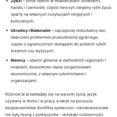
Żydzi
– silnie obecni w miasteczkach (sztetlach),
handlu i rzemiośle; często tworzyli odrębny rytm życia
oparty na własnych instytucjach religijnych i
kulturalnych.
Ukraińcy i Białorusini
– najczęściej mieszkańcy wsi,
obarczeni problemem przeludnienia agrarnego,
często z ograniczonym dostępem do polskich szkół
średnich czy wyższych.
Niemcy
– obecni głównie w zachodnich regionach i
miastach, stosunkowo lepiej zorganizowani
ekonomicznie, z własnym szkolnictwem i
organizacjami.
Różnice te przekładały się na warunki życia, język
używany w domu i w pracy, a także na poczucie
bezpieczeństwa. Konflikty społeczne i narodowościowe
nie były teorią z podręcznika – dotykały codzienności