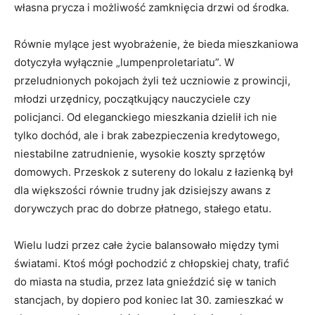
własna prycza i możliwość zamknięcia drzwi od środka.
Równie mylące jest wyobrażenie, że bieda mieszkaniowa
dotyczyła wyłącznie „lumpenproletariatu”. W
przeludnionych pokojach żyli też uczniowie z prowincji,
młodzi urzędnicy, początkujący nauczyciele czy
policjanci. Od eleganckiego mieszkania dzielił ich nie
tylko dochód, ale i brak zabezpieczenia kredytowego,
niestabilne zatrudnienie, wysokie koszty sprzętów
domowych. Przeskok z sutereny do lokalu z łazienką był
dla większości równie trudny jak dzisiejszy awans z
dorywczych prac do dobrze płatnego, stałego etatu.
Wielu ludzi przez całe życie balansowało między tymi
światami. Ktoś mógł pochodzić z chłopskiej chaty, trafić
do miasta na studia, przez lata gnieździć się w tanich
stancjach, by dopiero pod koniec lat 30. zamieszkać w