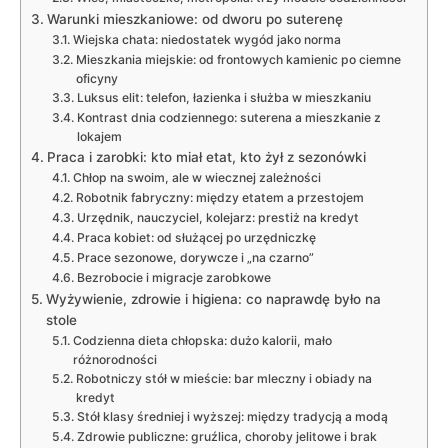
Warunki mieszkaniowe: od dworu po suterenę
Wiejska chata: niedostatek wygód jako norma
Mieszkania miejskie: od frontowych kamienic po ciemne
oficyny
Luksus elit: telefon, łazienka i służba w mieszkaniu
Kontrast dnia codziennego: suterena a mieszkanie z
lokajem
Praca i zarobki: kto miał etat, kto żył z sezonówki
Chłop na swoim, ale w wiecznej zależności
Robotnik fabryczny: między etatem a przestojem
Urzędnik, nauczyciel, kolejarz: prestiż na kredyt
Praca kobiet: od służącej po urzędniczkę
Prace sezonowe, dorywcze i „na czarno”
Bezrobocie i migracje zarobkowe
Wyżywienie, zdrowie i higiena: co naprawdę było na
stole
Codzienna dieta chłopska: dużo kalorii, mało
różnorodności
Robotniczy stół w mieście: bar mleczny i obiady na
kredyt
Stół klasy średniej i wyższej: między tradycją a modą
Zdrowie publiczne: gruźlica, choroby jelitowe i brak