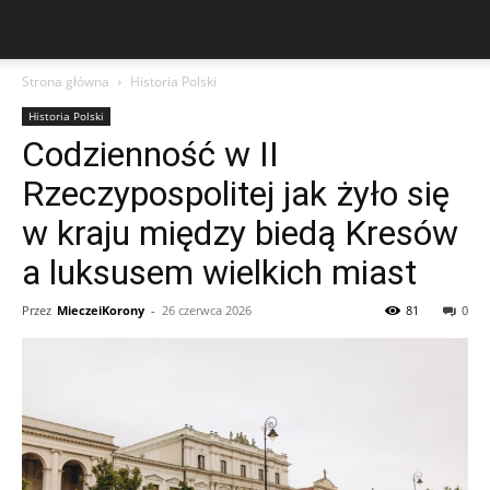
Strona główna
Historia Polski
Historia Polski
Codzienność w II
Rzeczypospolitej jak żyło się
w kraju między biedą Kresów
a luksusem wielkich miast
Przez
MieczeiKorony
-
26 czerwca 2026
81
0