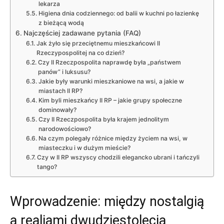
lekarza
Higiena dnia codziennego: od balii w kuchni po łazienkę
z bieżącą wodą
Najczęściej zadawane pytania (FAQ)
Jak żyło się przeciętnemu mieszkańcowi II
Rzeczypospolitej na co dzień?
Czy II Rzeczpospolita naprawdę była „państwem
panów” i luksusu?
Jakie były warunki mieszkaniowe na wsi, a jakie w
miastach II RP?
Kim byli mieszkańcy II RP – jakie grupy społeczne
dominowały?
Czy II Rzeczpospolita była krajem jednolitym
narodowościowo?
Na czym polegały różnice między życiem na wsi, w
miasteczku i w dużym mieście?
Czy w II RP wszyscy chodzili elegancko ubrani i tańczyli
tango?
Wprowadzenie: między nostalgią
a realiami dwudziestolecia