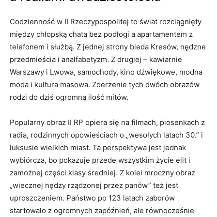
Codzienność w II Rzeczypospolitej to świat rozciągnięty
między chłopską chatą bez podłogi a apartamentem z
telefonem i służbą. Z jednej strony bieda Kresów, nędzne
przedmieścia i analfabetyzm. Z drugiej – kawiarnie
Warszawy i Lwowa, samochody, kino dźwiękowe, modna
moda i kultura masowa. Zderzenie tych dwóch obrazów
rodzi do dziś ogromną ilość mitów.
Popularny obraz II RP opiera się na filmach, piosenkach z
radia, rodzinnych opowieściach o „wesołych latach 30.” i
luksusie wielkich miast. Ta perspektywa jest jednak
wybiórcza, bo pokazuje przede wszystkim życie elit i
zamożnej części klasy średniej. Z kolei mroczny obraz
„wiecznej nędzy rządzonej przez panów” też jest
uproszczeniem. Państwo po 123 latach zaborów
startowało z ogromnych zapóźnień, ale równocześnie