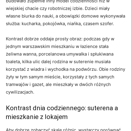
budowało zupełnie inny model codzienności niż w
wiejskiej chacie czy robotniczej izbie. Dzieci miały
własne biurka do nauki, a obowiązki domowe wykonywała
służba: kucharka, pokojówka, niańka, czasem szofer.
Kontrast dobrze oddaje prosty obraz: podczas gdy w
jednym warszawskim mieszkaniu w łazience stała
żeliwna wanna, porcelanowa umywalka i spłukiwana
toaleta, kilka ulic dalej rodzina w suterenie musiała
korzystać z wiadra i wychodka na podwórzu. Obie rodziny
żyły w tym samym mieście, korzystały z tych samych
tramwajów i gazet, ale mieszkały w dwóch różnych
cywilizacjach.
Kontrast dnia codziennego: suterena a
mieszkanie z lokajem
Aby dobrze zobaczyć skalę różnic, wystarczy porównać