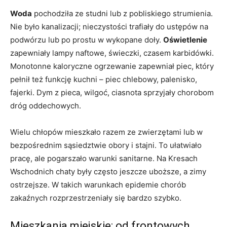
Woda
pochodziła ze studni lub z pobliskiego strumienia.
Nie było kanalizacji; nieczystości trafiały do ustępów na
podwórzu lub po prostu w wykopane doły.
Oświetlenie
zapewniały lampy naftowe, świeczki, czasem karbidówki.
Monotonne kaloryczne ogrzewanie zapewniał piec, który
pełnił też funkcję kuchni – piec chlebowy, palenisko,
fajerki. Dym z pieca, wilgoć, ciasnota sprzyjały chorobom
dróg oddechowych.
Wielu chłopów mieszkało razem ze zwierzętami lub w
bezpośrednim sąsiedztwie obory i stajni. To ułatwiało
pracę, ale pogarszało warunki sanitarne. Na Kresach
Wschodnich chaty były często jeszcze uboższe, a zimy
ostrzejsze. W takich warunkach epidemie chorób
zakaźnych rozprzestrzeniały się bardzo szybko.
Mieszkania miejskie: od frontowych