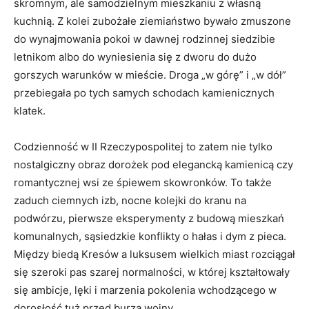
skromnym, ale samodzielnym mieszkaniu z własną
kuchnią. Z kolei zubożałe ziemiaństwo bywało zmuszone
do wynajmowania pokoi w dawnej rodzinnej siedzibie
letnikom albo do wyniesienia się z dworu do dużo
gorszych warunków w mieście. Droga „w górę” i „w dół”
przebiegała po tych samych schodach kamienicznych
klatek.
Codzienność w II Rzeczypospolitej to zatem nie tylko
nostalgiczny obraz dorożek pod elegancką kamienicą czy
romantycznej wsi ze śpiewem skowronków. To także
zaduch ciemnych izb, nocne kolejki do kranu na
podwórzu, pierwsze eksperymenty z budową mieszkań
komunalnych, sąsiedzkie konflikty o hałas i dym z pieca.
Między biedą Kresów a luksusem wielkich miast rozciągał
się szeroki pas szarej normalności, w której kształtowały
się ambicje, lęki i marzenia pokolenia wchodzącego w
dorosłość tuż przed burzą wojny.