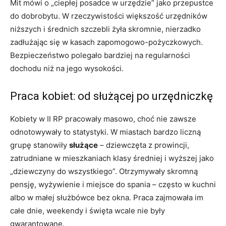
Mit mówi o „ciepłej posadce w urzędzie” jako przepustce
do dobrobytu. W rzeczywistości większość urzędników
niższych i średnich szczebli żyła skromnie, nierzadko
zadłużając się w kasach zapomogowo-pożyczkowych.
Bezpieczeństwo polegało bardziej na regularności
dochodu niż na jego wysokości.
Praca kobiet: od służącej po urzędniczkę
Kobiety w II RP pracowały masowo, choć nie zawsze
odnotowywały to statystyki. W miastach bardzo liczną
grupę stanowiły
służące
– dziewczęta z prowincji,
zatrudniane w mieszkaniach klasy średniej i wyższej jako
„dziewczyny do wszystkiego”. Otrzymywały skromną
pensję, wyżywienie i miejsce do spania – często w kuchni
albo w małej służbówce bez okna. Praca zajmowała im
całe dnie, weekendy i święta wcale nie były
gwarantowane.