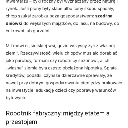
inwentarzu – cykl roczny był wyznaczany przez naturę i
rynek. Jeśli plony były słabe albo ceny skupu spadały,
chłop szukał zarobku poza gospodarstwem:
szedł na
dniówki
do większych majątków, do lasu, na budowy, do
cukrowni lub gorzelni.
Mit mówi o „sielskiej wsi, gdzie wszyscy żyli z własnej
ziemi”. Rzeczywistość: wielu chłopów musiało dorabiać
jako parobcy, furmani czy robotnicy sezonowi, a ich
„własna” ziemia była często obciążona hipoteką. Spłata
kredytów, podatki, czynsze dzierżawne sprawiały, że
nawet przy dobrym gospodarowaniu pieniędzy brakowało
na inwestycje, edukację dzieci czy poprawę warunków
bytowych.
Robotnik fabryczny: między etatem a
przestojem