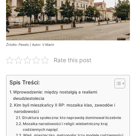
Źródło: Pexels | Autor: V Marin
Rate this post
Spis Treści:
Wprowadzenie: między nostalgią a realiami
dwudziestolecia
Kim byli mieszkańcy II RP: mozaika klas, zawodów i
narodowości
Struktura społeczna: kto naprawdę dominował liczebnie
Mozaika narodowości i religii: wieloetniczny kraj
codziennych napięć
Wieś, miasteczko, metropolia: trzy modele codzienności