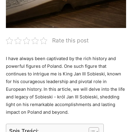
Rate this post
I⁣ have‍ always been‌ captivated by⁤ the⁢ rich history and
powerful figures ⁢of Poland. ​One such figure that
continues ​to intrigue me is ​King Jan III Sobieski, ‌known
for his courageous‍ leadership and pivotal role in
European history. In this article, we will‌ delve into the life
and legacy of Sobieski ⁤- król Jan III ‌Sobieski, ⁣shedding
light on his remarkable accomplishments ⁤and‍ lasting
impact on Poland and⁣ beyond.
Spis Treści: