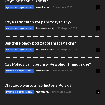
Czym były Sybir i zsyłki?
Kronikarze
-
31 sierpnia 2025
Pytania od czytelników
0
Czy każdy chłop był pańszczyźniany?
PolskaWczoraj
-
30 sierpnia 2025
Pytania od czytelników
0
Jak żyli Polacy pod zaborem rosyjskim?
SarmackiDuch
-
30 sierpnia 2025
Pytania od czytelników
0
Czy Polacy byli obecni w Rewolucji Francuskiej?
Kronikarze
-
30 sierpnia 2025
Pytania od czytelników
0
Dlaczego warto znać historię Polski?
HistoriaPL
-
30 sierpnia 2025
Pytania od czytelników
0