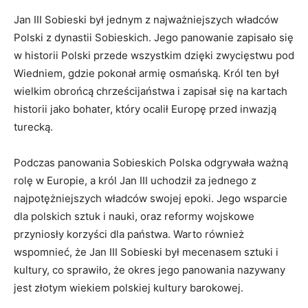
Jan ‍III Sobieski ⁤był jednym⁢ z najważniejszych władców
Polski⁣ z dynastii Sobieskich. Jego ‌panowanie zapisało się
w historii Polski ⁣przede wszystkim ⁢dzięki zwycięstwu pod
Wiedniem, gdzie ​pokonał⁤ armię osmańską. ​Król ten był
wielkim obrońcą chrześcijaństwa i zapisał się ⁤na kartach
historii jako bohater, który ⁤ocalił Europę przed inwazją⁤
turecką.
Podczas‍ panowania⁢ Sobieskich Polska odgrywała ‍ważną
rolę ⁣w Europie,​ a król‍ Jan‌ III uchodził za jednego z
‍najpotężniejszych ⁤władców‌ swojej​ epoki. Jego wsparcie
dla polskich sztuk i nauki,​ oraz ⁣reformy wojskowe
przyniosły korzyści dla państwa. Warto‍ również
wspomnieć,⁣ że ​Jan III⁣ Sobieski był mecenasem sztuki i
kultury, co sprawiło, że ‌okres jego panowania nazywany
jest ⁤złotym wiekiem polskiej​ kultury⁢ barokowej.