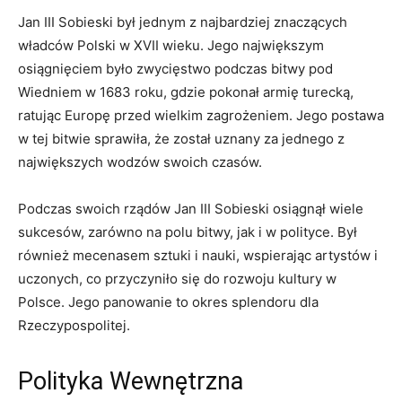
Jan III Sobieski był jednym‌ z najbardziej znaczących
⁤władców Polski w XVII wieku. Jego największym
osiągnięciem było zwycięstwo​ podczas bitwy pod
Wiedniem w 1683 roku, ⁣gdzie​ pokonał armię⁢ turecką,
ratując Europę⁤ przed wielkim⁢ zagrożeniem.⁣ Jego postawa
w tej bitwie sprawiła,⁤ że został uznany za⁤ jednego z
największych​ wodzów ⁢swoich ‍czasów.
Podczas swoich ​rządów Jan ‌III Sobieski osiągnął wiele
sukcesów, zarówno na ⁣polu ⁣bitwy, jak i w​ polityce.⁤ Był
‍również mecenasem sztuki i nauki, wspierając artystów ‍i
⁣uczonych,⁣ co przyczyniło się do rozwoju‌ kultury w
Polsce. Jego panowanie to okres ​splendoru ‍dla
‍Rzeczypospolitej.
Polityka Wewnętrzna