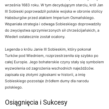
września 1683 roku. W⁢ tym decydującym ‍starciu, król‍ Jan
III Sobieski‍ poprowadził polskie wojska w ​obronie stolicy
Habsburgów‍ przed atakiem⁢ Imperium Osmańskiego.
Wspaniała ⁣strategia i⁢ odwaga Sobieskiego ⁤doprowadziły
do‌ zwycięstwa sprzymierzonych‌ sił chrześcijańskich, ‌a
Wiedeń ostatecznie został​ ocalony.
Legenda ‍o królu Janie III Sobieskim, który pokonał ​
Turków pod Wiedniem, rozprzestrzeniła się ⁣szybko ‍po
całej Europie. Jego bohaterskie czyny stały się​ symbolem
wyzwolenia od zagrożenia wschodnich ​najeźdźców.
zapisała się złotymi zgłoskami w historii, ⁢a imię
Sobieskiego⁣ pozostaje źródłem dumy dla narodu
polskiego.
Osiągnięcia⁣ i Sukcesy