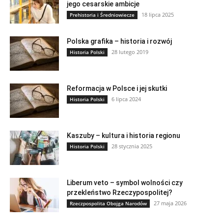
jego cesarskie ambicje
18 lipca 2025
Prehistoria i Średniowiecze
Polska grafika – historia i rozwój
28 lutego 2019
Historia Polski
Reformacja w Polsce i jej skutki
6 lipca 2024
Historia Polski
Kaszuby – kultura i historia regionu
28 stycznia 2025
Historia Polski
Liberum veto – symbol wolności czy
przekleństwo Rzeczypospolitej?
27 maja 2026
Rzeczpospolita Obojga Narodów