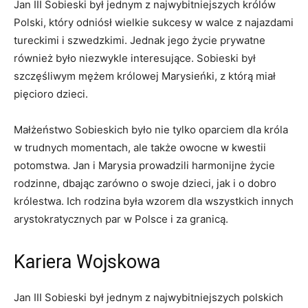
Jan III ‌Sobieski⁤ był ⁤jednym z najwybitniejszych królów
Polski, ⁤który odniósł wielkie sukcesy w walce z najazdami
tureckimi i ​szwedzkimi. Jednak jego życie prywatne
⁢również było​ niezwykle interesujące. Sobieski był
szczęśliwym ‌mężem królowej Marysieńki, z którą miał
pięcioro dzieci.
Małżeństwo⁤ Sobieskich było ⁤nie tylko ‌oparciem dla króla
w trudnych ⁤momentach,‌ ale także owocne w kwestii
potomstwa. Jan i ⁤Marysia prowadzili harmonijne życie⁣
rodzinne, dbając zarówno ⁤o swoje dzieci, jak i o dobro
królestwa.⁢ Ich rodzina była‌ wzorem dla wszystkich innych
arystokratycznych par w Polsce i za granicą.
Kariera⁢ Wojskowa
Jan III Sobieski ⁣był jednym z ⁤najwybitniejszych polskich​