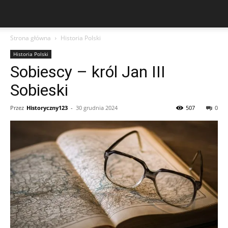
Strona główna
Historia Polski
Historia Polski
Sobiescy – król Jan III
Sobieski
Przez
Historyczny123
-
30 grudnia 2024
507
0