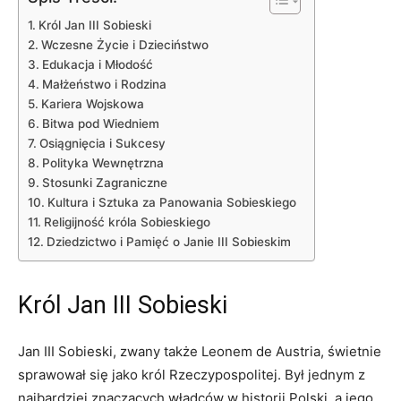
Król‌ Jan III Sobieski
Wczesne Życie i Dzieciństwo
Edukacja i ⁤Młodość
Małżeństwo i Rodzina
Kariera⁢ Wojskowa
Bitwa pod Wiedniem
Osiągnięcia⁣ i Sukcesy
Polityka Wewnętrzna
Stosunki Zagraniczne
Kultura i ‌Sztuka za Panowania Sobieskiego
Religijność króla Sobieskiego
Dziedzictwo i Pamięć o Janie III Sobieskim
Król‌ Jan III Sobieski
Jan ⁤III Sobieski, zwany także Leonem de ⁢Austria, świetnie⁢
sprawował ⁤się jako król Rzeczypospolitej. Był jednym z
najbardziej ⁤znaczących​ władców ⁢w historii Polski, ⁤a jego