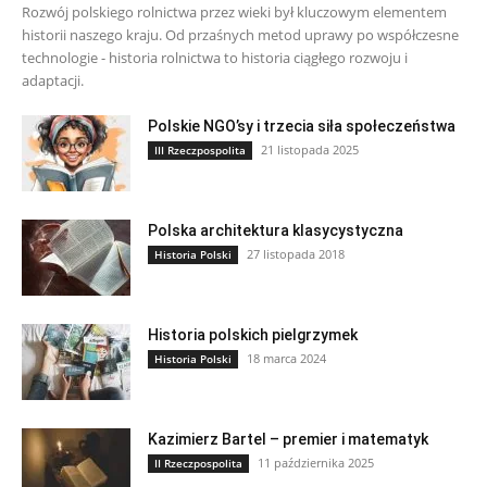
Rozwój polskiego rolnictwa przez wieki był kluczowym elementem
historii naszego kraju. Od przaśnych metod uprawy po współczesne
technologie - historia rolnictwa to historia ciągłego rozwoju i
adaptacji.
Polskie NGO’sy i trzecia siła społeczeństwa
21 listopada 2025
III Rzeczpospolita
Polska architektura klasycystyczna
27 listopada 2018
Historia Polski
Historia polskich pielgrzymek
18 marca 2024
Historia Polski
Kazimierz Bartel – premier i matematyk
11 października 2025
II Rzeczpospolita