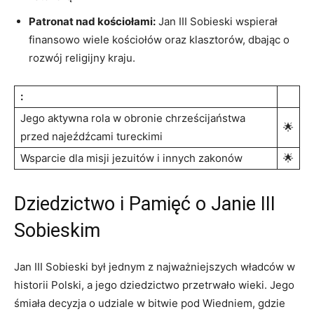
Patronat ⁢nad kościołami:
Jan III Sobieski wspierał
finansowo‌ wiele⁤ kościołów​ oraz klasztorów, dbając o
rozwój religijny‍ kraju.
:
Jego aktywna⁢ rola w‍ obronie chrześcijaństwa
🌟
przed najeźdźcami​ tureckimi
Wsparcie dla‌ misji jezuitów i innych zakonów
🌟
Dziedzictwo i Pamięć o Janie III
Sobieskim
Jan III Sobieski ⁤był jednym z najważniejszych władców ⁢w
historii ‍Polski, a jego dziedzictwo przetrwało ‍wieki. Jego
śmiała decyzja⁤ o ‌udziale‌ w bitwie pod Wiedniem, gdzie