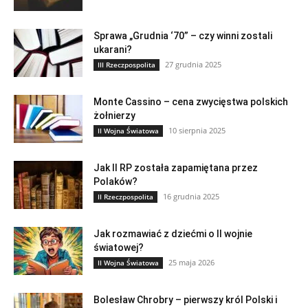
Sprawa „Grudnia ‘70” – czy winni zostali
ukarani?
27 grudnia 2025
III Rzeczpospolita
Monte Cassino – cena zwycięstwa polskich
żołnierzy
10 sierpnia 2025
II Wojna Światowa
Jak II RP została zapamiętana przez
Polaków?
16 grudnia 2025
II Rzeczpospolita
Jak rozmawiać z dziećmi o II wojnie
światowej?
25 maja 2026
II Wojna Światowa
Bolesław Chrobry – pierwszy król Polski i