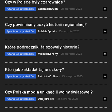
Czy w Polsce były czarownice?
SarmackiDuch
-
25 sierpnia 2025
Pytania od czytelników
0
Czy powinniśmy uczyć historii regionalnej?
PolskieEpoki
-
25 sierpnia 2025
Pytania od czytelników
0
Które podręczniki fałszowały historię?
MieczeiKorony
-
25 sierpnia 2025
Pytania od czytelników
0
Kto i jak zakładał tajne szkoły?
PatriotaOnline
-
25 sierpnia 2025
Pytania od czytelników
0
Czy Polska mogła uniknąć II wojny światowej?
DziejePolski
-
25 sierpnia 2025
Pytania od czytelników
0