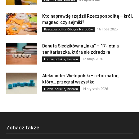
Kto naprawdę rządził Rzeczpospolitą – król,
magnaci czy sejmiki?
16 lipca 2025
Rzeczpospolita Obojga Narodów
Danuta Siedzikówna „Inka” – 17-letnia
sanitariuszka, która nie zdradziła
12 maja 2026
Ludzie polskiej historii
Aleksander Wielopolski – reformator,
który… przegrał wszystko
14 stycznia 2026
Ludzie polskiej historii
Zobacz także: