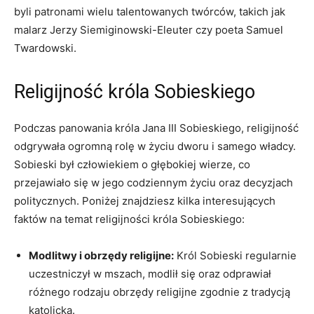
byli patronami ‌wielu talentowanych twórców, takich jak
malarz Jerzy Siemiginowski-Eleuter czy⁣ poeta ‍Samuel
Twardowski.
Religijność króla Sobieskiego
Podczas panowania króla Jana ​III Sobieskiego, religijność
odgrywała ogromną⁣ rolę w życiu dworu i​ samego władcy.
Sobieski‍ był ‌człowiekiem ​o głębokiej wierze,⁣ co
przejawiało się w⁤ jego codziennym ‌życiu oraz decyzjach
politycznych.⁣ Poniżej znajdziesz kilka⁣ interesujących
faktów na temat ⁤religijności króla Sobieskiego:
Modlitwy ⁣i obrzędy religijne:
Król Sobieski ‍regularnie‌
uczestniczył w mszach, ⁤modlił się ‍oraz ​odprawiał
różnego‍ rodzaju obrzędy religijne zgodnie z tradycją
katolicką.