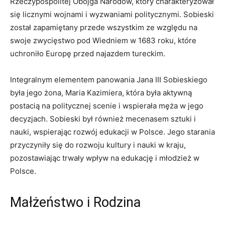
Rzeczypospolitej Obojga Narodów, ‍który charakteryzował⁣
się​ licznymi wojnami i wyzwaniami politycznymi. ⁤Sobieski
został⁣ zapamiętany przede ​wszystkim ‍ze względu na
⁣swoje zwycięstwo ⁤pod Wiedniem ​w 1683 roku,⁣ które
‌uchroniło Europę przed ⁣najazdem tureckim.
Integralnym elementem panowania ​Jana III Sobieskiego
była jego żona,⁢ Maria Kazimiera,​ która była⁤ aktywną
postacią na politycznej ​scenie i wspierała męża w jego‍
decyzjach. Sobieski był ⁤również⁣ mecenasem sztuki i⁤
nauki, wspierając⁣ rozwój edukacji w‍ Polsce. Jego starania
przyczyniły się do rozwoju kultury i nauki w kraju,
pozostawiając trwały wpływ na edukację i młodzież w
Polsce.
Małżeństwo i Rodzina