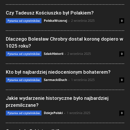
Czy Tadeusz Kościuszko był Polakiem?
PolskaWczoraj
-
2 września 2025
Pytania od czytelników
0
Dlaczego Bolesław Chrobry dostał koronę dopiero w
1025 roku?
SzlakHistorii
-
2 września 2025
Pytania od czytelników
0
Kto był najbardziej niedocenionym bohaterem?
SarmackiDuch
-
1 września 2025
Pytania od czytelników
0
Jakie wydarzenie historyczne było najbardziej
przemilczane?
DziejePolski
-
1 września 2025
Pytania od czytelników
0