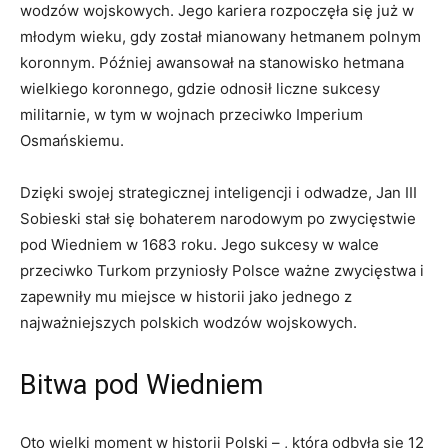
wodzów wojskowych. Jego kariera rozpoczęła się już w
młodym wieku, gdy został mianowany hetmanem polnym
koronnym. Później awansował na stanowisko hetmana
wielkiego ⁢koronnego, gdzie odnosił liczne sukcesy
militarnie, ⁢w ⁤tym⁢ w wojnach przeciwko Imperium
Osmańskiemu.
Dzięki swojej strategicznej inteligencji i ‌odwadze, Jan III
‌Sobieski stał się ⁣bohaterem⁣ narodowym po ​zwycięstwie⁢
pod Wiedniem w 1683 roku. Jego sukcesy w walce
przeciwko Turkom ⁤przyniosły ⁤Polsce ważne zwycięstwa i
zapewniły mu miejsce‌ w historii ‍jako jednego⁣ z
⁣najważniejszych‌ polskich wodzów wojskowych.
Bitwa pod Wiedniem
Oto‍ wielki moment w ⁤historii Polski​ – ⁢, która​ odbyła ⁤się 12