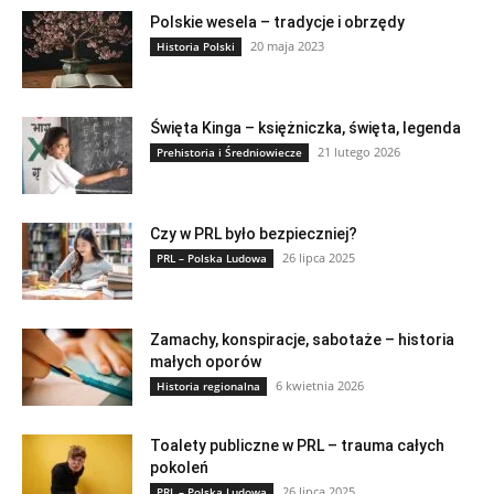
Polskie wesela – tradycje i obrzędy
20 maja 2023
Historia Polski
Święta Kinga – księżniczka, święta, legenda
21 lutego 2026
Prehistoria i Średniowiecze
Czy w PRL było bezpieczniej?
26 lipca 2025
PRL – Polska Ludowa
Zamachy, konspiracje, sabotaże – historia
małych oporów
6 kwietnia 2026
Historia regionalna
Toalety publiczne w PRL – trauma całych
pokoleń
26 lipca 2025
PRL – Polska Ludowa