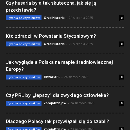
Czy husaria była tak skuteczna, jak się ją
przedstawia?
OrzelHistoria
-
24 sierpnia 2025
Pytania od czytelników
0
Kto zdradził w Powstaniu Styczniowym?
OrzelHistoria
-
24 sierpnia 2025
Pytania od czytelników
0
Jak wyglądała Polska na mapie średniowiecznej
Europy?
HistoriaPL
-
24 sierpnia 2025
Pytania od czytelników
0
Czy PRL był „lepszy” dla zwykłego człowieka?
ZbrojaDziejow
-
24 sierpnia 2025
Pytania od czytelników
0
Dlaczego Polacy tak przywiązali się do szabli?
ZbrojaDziejow
-
23 sierpnia 2025
Pytania od czytelników
0