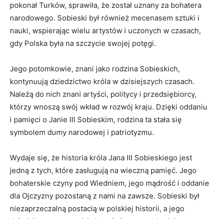
pokonał Turków, sprawiła, ‌że‌ został uznany‌ za bohatera
narodowego. Sobieski był również mecenasem sztuki i
nauki, wspierając wielu artystów⁣ i ⁢uczonych w ‌czasach,
gdy Polska była ‍na szczycie​ swojej⁣ potęgi.
Jego‍ potomkowie, znani jako rodzina Sobieskich,
⁤kontynuują⁣ dziedzictwo ​króla w dzisiejszych czasach.
Należą do nich znani artyści,⁤ politycy i przedsiębiorcy,
którzy ‍wnoszą swój wkład w ⁣rozwój⁤ kraju. Dzięki oddaniu
i pamięci ​o Janie III‍ Sobieskim,​ rodzina ta stała się
‍symbolem dumy narodowej i patriotyzmu.
Wydaje się, ⁢że⁣ historia ⁤króla Jana ‍III⁢ Sobieskiego jest‍
jedną⁢ z tych, które zasługują⁣ na wieczną pamięć. Jego
bohaterskie ⁣czyny pod Wiedniem, jego mądrość i⁤ oddanie‍
dla Ojczyzny ‍pozostaną z nami‌ na zawsze. Sobieski⁤ był
niezaprzeczalną postacią w ⁣polskiej⁣ historii, a jego