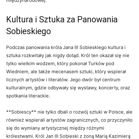
międzynarodowej.
Kultura i ‌Sztuka za Panowania
Sobieskiego
Podczas panowania króla Jana ​III Sobieskiego kultura ​i
sztuka⁣ rozkwitały jak nigdy⁢ dotąd. Król ten okazał się nie
tylko​ wielkim wodzem, który​ pokonał Turków pod
Wiedniem, ale także mecenasem⁤ sztuki, ‌który wspierał⁢
licznych artystów i literatów. Jego dwór był centrum
kulturalnym, ‌gdzie odbywały się wystawy, koncerty, oraz⁤
spotkania literackie.
**Sobiescy** nie tylko ‍dbali⁤ o rozwój ‍sztuki w Polsce, ale
również wspierali artystów‍ zagranicznych, co przyczyniło
się do wymiany artystycznej ⁤między ​różnymi
królestwami.‍ Król Jan III Sobieski z⁤ żoną Marią‌ Kazimierą⁤