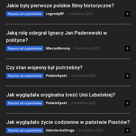
Jakie były pierwsze polskie filmy historyczne?
LegendyRP
-
3 września 2025
Pytania od czytelników
0
Jaką rolę odegrał Ignacy Jan Paderewski w
polityce?
MieczeiKorony
-
3 września 2025
Pytania od czytelników
0
Czy stan wojenny był potrzebny?
PolskieEpoki
-
2 września 2025
Pytania od czytelników
0
Jak wyglądała oryginalna treść Unii Lubelskiej?
PolskieEpoki
-
2 września 2025
Pytania od czytelników
0
Jak wyglądało życie codzienne w państwie Piastów?
SzlacheckaDroga
-
2 września 2025
Pytania od czytelników
0