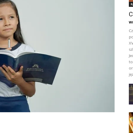
R
C
Wi
Cz
po
XV
sz
Je
to
or
ję