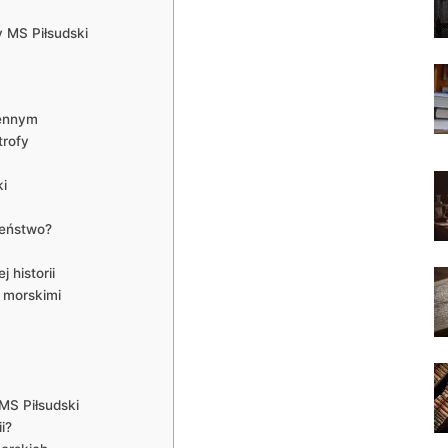
y MS Piłsudski
jennym
trofy
ki
zeństwo?
 historii
 morskimi
MS Piłsudski
i?