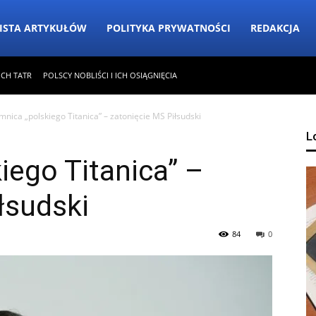
ISTA ARTYKUŁÓW
POLITYKA PRYWATNOŚCI
REDAKCJA
ICH TATR
POLSCY NOBLIŚCI I ICH OSIĄGNIĘCIA
mnica „polskiego Titanica” – zatonięcie MS Piłsudski
L
iego Titanica” –
łsudski
84
0