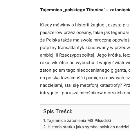
Tajemnica „polskiego Titanica” – zatonięci
Kiedy mówimy o historii żeglugi, często pr
pasażerów przez oceany, takie jak legendar
że Polska także ma swoją mroczną opowieść
potężny transatlantyk zbudowany w przedw
ambicji II Rzeczypospolitej. Jego krótka, le
roku, wkrótce po wybuchu II wojny światow
zatonięciem tego niedocenianego giganta, od
na polską tożsamość i pamięć o dawnych cz
nadziejami, stał się metaforą katastrofy? Prz
intryguje i porusza miłośników morskich op
Spis Treści:
Tajemnica zatonienia MS Piłsudski
Historia statku jako symbol polskich nadziei