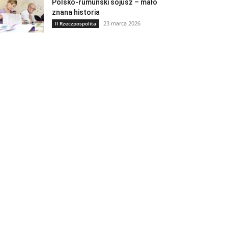
Polsko-rumuński sojusz – mało
znana historia
23 marca 2026
II Rzeczpospolita