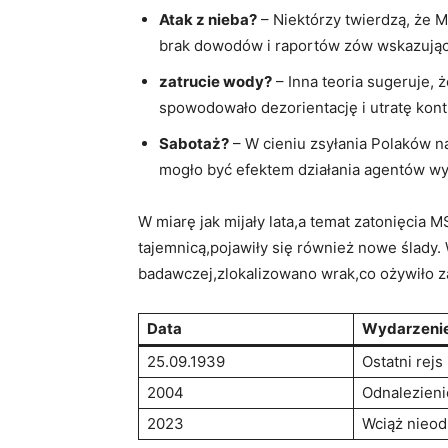
Atak z nieba?
– Niektórzy twierdzą, że 
brak dowodów i raportów zów wskazując
zatrucie wody?
– Inna teoria sugeruje, 
spowodowało dezorientację i utratę kontr
Sabotaż?
– W cieniu zsyłania Polaków n
mogło być efektem działania agentów w
W miarę jak mijały lata,a temat zatonięcia M
tajemnicą,pojawiły się również nowe ślady.
badawczej,zlokalizowano wrak,co ożywiło za
Data
Wydarzeni
25.09.1939
Ostatni rejs
2004
Odnalezieni
2023
Wciąż nieod