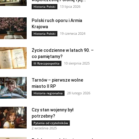
13 lipca 2026
Historia Polski
Polski ruch oporu i Armia
Krajowa
19 czerwca 2024
Historia Polski
Życie codzienne w latach 90. –
co pamiętamy?
10 sierpnia 2025
III Rzeczpospolita
Tarnów – pierwsze wolne
miasto II RP
28 lutego 2026
Historia regionalna
Czy stan wojenny był
potrzebny?
Pytania od czytelników
2 września 2025