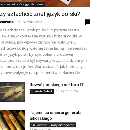
zeczpospolita Obojga Narodów
zy szlachcic znał język polski?
ekiPolski
-
21 czerwca 2026
0
y szlachcic znał język polski? To pytanie często
jawia się w kontekście kultury i historii Polski. W
III wieku, gdy wpływy zachodnie rosły, wielu
lachciców posługiwało się także łaciną i niemieckim.
dnak język polski był symbolem narodowej
żsamości i często był używany w życiu codziennym
az podczas sejmów. Warto zbadać, jak te zmiany
zykowe wpłynęły na społeczeństwo szlacheckie.
Rozwój polskiego sektora IT
11 stycznia 2025
Historia Polski
Tajemnica śmierci generała
Sikorskiego
Ciekawostki i mity historyczne
14 marca 2026