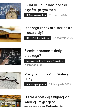
35 lat III RP – bilans nadziei,
błędów i przyszłości
26 marca 2026
III Rzeczpospolita
Dlaczego każdy miał szklanki z
musztardy?
12 stycznia 2026
PRL – Polska Ludowa
Ziemie utracone – kiedy i
dlaczego?
Rzeczpospolita Obojga Narodów
7 listopada 2025
Prezydenci III RP: od Wałęsy do
Dudy
21 listopada 2025
III Rzeczpospolita
Historia polskiej emigracji od
Wielkiej Emigracji po
współczesną Polonię i jej...