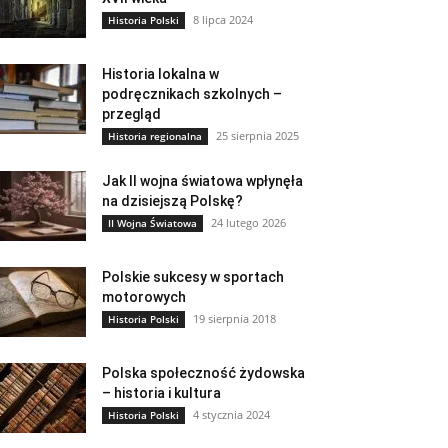
8 lipca 2024
Historia Polski
Historia lokalna w
podręcznikach szkolnych –
przegląd
25 sierpnia 2025
Historia regionalna
Jak II wojna światowa wpłynęła
na dzisiejszą Polskę?
24 lutego 2026
II Wojna Światowa
Polskie sukcesy w sportach
motorowych
19 sierpnia 2018
Historia Polski
Polska społeczność żydowska
– historia i kultura
4 stycznia 2024
Historia Polski