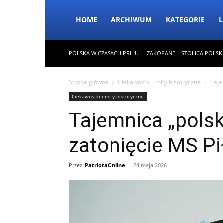
HOME
ARCHIWUM
KATEGORIE
L
POLSKA W CZASACH PRL-U
ZAKOPANE – STOLICA POLSK
Strona główna
Ciekawostki i mity historyczne
Taje
Ciekawostki i mity historyczne
Tajemnica „polsk
zatonięcie MS Pi
Przez
PatriotaOnline
-
24 maja 2026