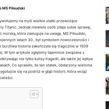
e MS Piłsudski
zywołujemy na myśl wielkie statki przewożące
ny Titanic. Jednak niewiele osób zdaje sobie sprawę,
 morską, która zasługuje na uwagę. MS Piłsudski,
ojennych latach 30., był symbolem nowoczesności i
cz burzliwa historia zakończyła się tragicznie w 1939
ej. W tym artykule zgłębimy tajemnice związane z
krywając nie tylko kulisy tragedii, ale także jej wpływ
asach. Co sprawiło, że ten statek, obdarzony wieloma
ygotujcie się na podróż w głąb historii, która wciąż
owieści.