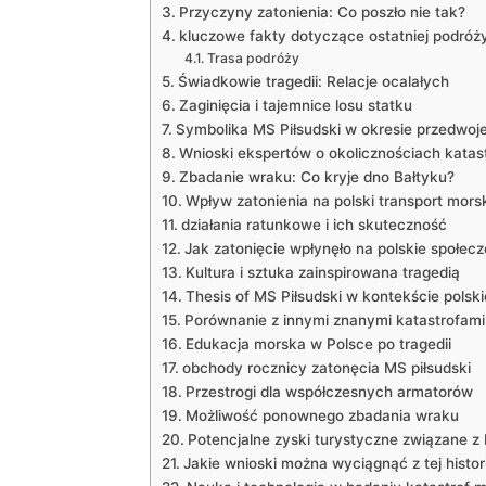
Przyczyny zatonienia: Co poszło nie tak?
kluczowe fakty dotyczące ostatniej podróż
Trasa podróży
Świadkowie tragedii: Relacje ocalałych
Zaginięcia i tajemnice losu statku
Symbolika MS Piłsudski w okresie przedwo
Wnioski ekspertów o okolicznościach katas
Zbadanie wraku: Co kryje dno Bałtyku?
Wpływ zatonienia na polski transport mors
działania ratunkowe i ich skuteczność
Jak zatonięcie wpłynęło na polskie społec
Kultura i sztuka zainspirowana tragedią
Thesis of MS Piłsudski w kontekście polskiej
Porównanie z innymi znanymi katastrofami
Edukacja morska w Polsce po tragedii
obchody rocznicy zatonęcia MS piłsudski
Przestrogi dla współczesnych armatorów
Możliwość ponownego zbadania wraku
Potencjalne zyski turystyczne związane z 
Jakie wnioski można wyciągnąć z tej histori