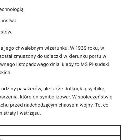
echnologią.
państwa.
ystów.
ię na jego chwalebnym wizerunku. W 1939 roku, w
 został zmuszony do ucieczki w kierunku portu w
pewnego listopadowego dnia, kiedy to MS Piłsudski
skich.
la rodziny pasażerów, ale także dotknęła psychikę
 marzenia, które on symbolizował. W społeczeństwie
rachu przed nadchodzącym chaosem wojny. To, co
 straty i wstrząsu.