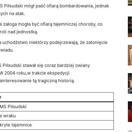
MS Piłsudski mógł paść ofiarą bombardowania, jednak
ych na atak.
że załoga mogła być ofiarą tajemniczej choroby, co
oli nad jednostką.
a uchodźstwo niektórzy podejrzewają, że zatonięcie
ywiadu.
S Piłsudski stawał się coraz bardziej owiany
 W 2004 roku,w trakcie ekspedycji
interesowanie tą tragiczną historią.
e
 MS Piłsudski
e wraku
kryte tajemnice