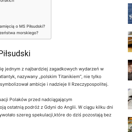
morskich
amięcią o MS Piłsudski?
czeństwa morskiego?
Piłsudski
 się jednym z najbardziej zagadkowych wydarzeń w
tlantyk, nazywany „polskim Titanikiem”, nie tylko
symbolizował ambicje i nadzieje II Rzeczypospolitej.
uacji Polaków przed nadciągającym
ą ostatnią podróż z Gdyni do Anglii. W ciągu kilku dni
wywołało szereg spekulacji,które do dziś pozostają bez