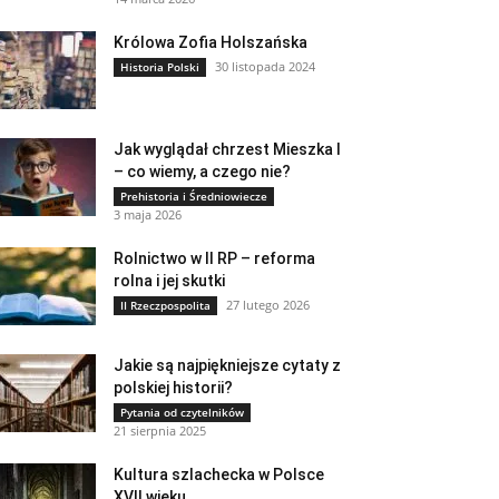
Królowa Zofia Holszańska
30 listopada 2024
Historia Polski
Jak wyglądał chrzest Mieszka I
– co wiemy, a czego nie?
Prehistoria i Średniowiecze
3 maja 2026
Rolnictwo w II RP – reforma
rolna i jej skutki
27 lutego 2026
II Rzeczpospolita
Jakie są najpiękniejsze cytaty z
polskiej historii?
Pytania od czytelników
21 sierpnia 2025
Kultura szlachecka w Polsce
XVII wieku