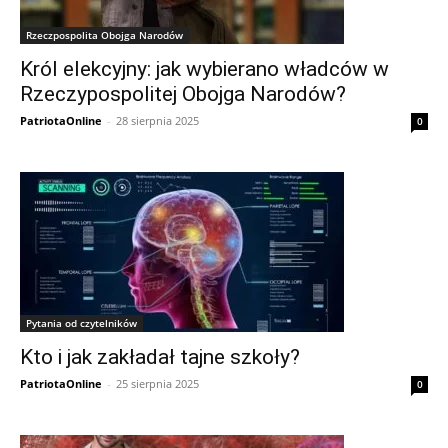
Rzeczpospolita Obojga Narodów
Król elekcyjny: jak wybierano władców w
Rzeczypospolitej Obojga Narodów?
PatriotaOnline
-
28 sierpnia 2025
0
Pytania od czytelników
Kto i jak zakładał tajne szkoły?
PatriotaOnline
-
25 sierpnia 2025
0