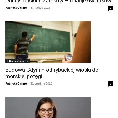
Duchy polskich zamków – relacje świadków
PatriotaOnline
-
17 lutego 2026
0
II Rzeczpospolita
Budowa Gdyni – od rybackiej wioski do
morskiej potęgi
PatriotaOnline
-
22 grudnia 2025
0