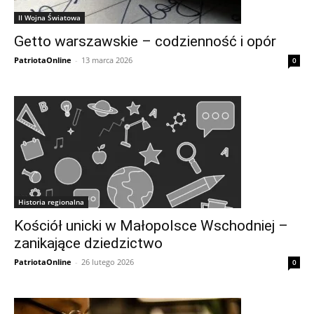
II Wojna Światowa
Getto warszawskie – codzienność i opór
PatriotaOnline
-
13 marca 2026
0
Historia regionalna
Kościół unicki w Małopolsce Wschodniej –
zanikające dziedzictwo
PatriotaOnline
-
26 lutego 2026
0