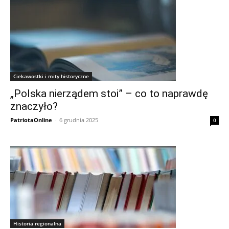
Ciekawostki i mity historyczne
„Polska nierządem stoi” – co to naprawdę
znaczyło?
PatriotaOnline
-
6 grudnia 2025
0
Historia regionalna