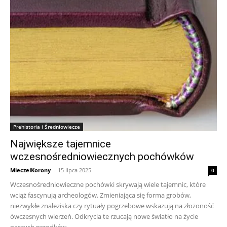
Prehistoria i Średniowiecze
Największe tajemnice
wczesnośredniowiecznych pochówków
MieczeiKorony
-
15 lipca 2025
0
Wczesnośredniowieczne pochówki skrywają wiele tajemnic, które
wciąż fascynują archeologów. Zmieniająca się forma grobów,
niezwykłe znaleziska czy rytuały pogrzebowe wskazują na złożoność
ówczesnych wierzeń. Odkrycia te rzucają nowe światło na życie
naszych przodków.