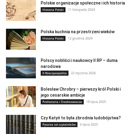
Polskie organizacje społeczne i ich historia
11 listopada 2024
Historia Polski
Polska kuchnia na przestrzeni wieków
12 grudnia 2024
Historia Polski
Polscy nobliści i naukowcy II RP – duma
narodowa
22 stycznia 2026
II Rzeczpospolita
Bolesław Chrobry – pierwszy król Polski i
jego cesarskie ambicje
18 lipca 2025
Prehistoria i Średniowiecze
Czy Katyń to była zbrodnia ludobójstwa?
6 lipca 2025
Pytania od czytelników