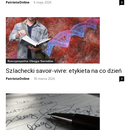
PatriotaOnline
-
6 maja 2026
0
Rzeczpospolita Obojga Narodów
Szlachecki savoir-vivre: etykieta na co dzień
PatriotaOnline
-
30 marca 2026
0