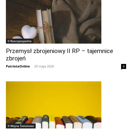
II Rzeczpospolita
Przemysł zbrojeniowy II RP – tajemnice
zbrojeń
PatriotaOnline
-
20 maja 2026
0
II Wojna Światowa