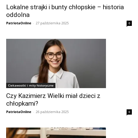
Lokalne strajki i bunty chłopskie – historia
oddolna
PatriotaOnline
-
27 października 2025
0
Ciekawostki i mity historyczne
Czy Kazimierz Wielki miał dzieci z
chłopkami?
PatriotaOnline
-
26 października 2025
0