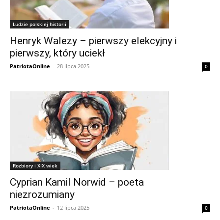
Ludzie polskiej historii
Henryk Walezy – pierwszy elekcyjny i
pierwszy, który uciekł
PatriotaOnline
-
28 lipca 2025
0
Rozbiory i XIX wiek
Cyprian Kamil Norwid – poeta
niezrozumiany
PatriotaOnline
-
12 lipca 2025
0