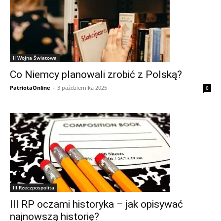
II Wojna Światowa
Co Niemcy planowali zrobić z Polską?
PatriotaOnline
-
3 października 2025
0
III Rzeczpospolita
III RP oczami historyka – jak opisywać
najnowszą historię?