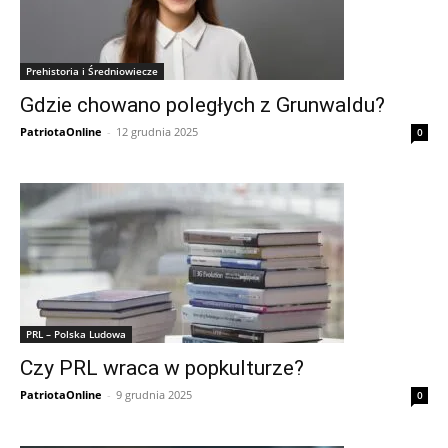
Prehistoria i Średniowiecze
Gdzie chowano poległych z Grunwaldu?
PatriotaOnline
-
12 grudnia 2025
0
PRL – Polska Ludowa
Czy PRL wraca w popkulturze?
PatriotaOnline
-
9 grudnia 2025
0