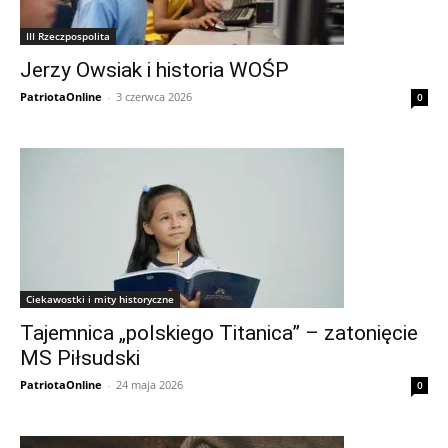
III Rzeczpospolita
Jerzy Owsiak i historia WOŚP
PatriotaOnline
-
3 czerwca 2026
0
Ciekawostki i mity historyczne
Tajemnica „polskiego Titanica” – zatonięcie
MS Piłsudski
PatriotaOnline
-
24 maja 2026
0