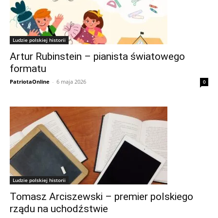
Ludzie polskiej historii
Artur Rubinstein – pianista światowego
formatu
PatriotaOnline
-
6 maja 2026
0
Ludzie polskiej historii
Tomasz Arciszewski – premier polskiego
rządu na uchodźstwie