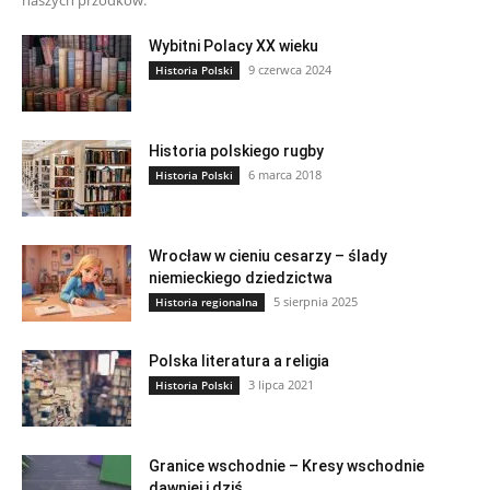
Wybitni Polacy XX wieku
9 czerwca 2024
Historia Polski
Historia polskiego rugby
6 marca 2018
Historia Polski
Wrocław w cieniu cesarzy – ślady
niemieckiego dziedzictwa
5 sierpnia 2025
Historia regionalna
Polska literatura a religia
3 lipca 2021
Historia Polski
Granice wschodnie – Kresy wschodnie
dawniej i dziś