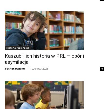
Historia regionalna
Kaszubi i ich historia w PRL – opór i
asymilacja
PatriotaOnline
-
14 czerwca 2026
0