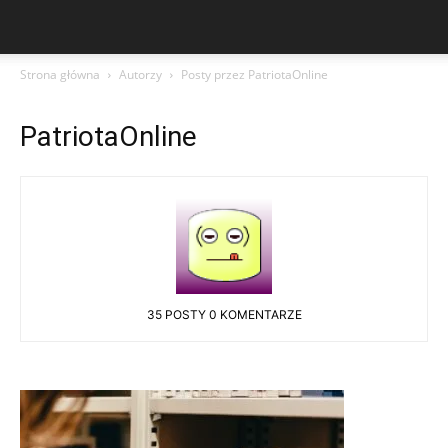
Strona główna
Autorzy
Posty przez PatriotaOnline
PatriotaOnline
35 POSTY
0 KOMENTARZE