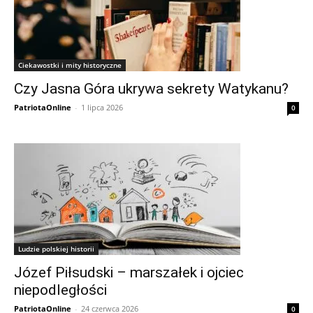
Ciekawostki i mity historyczne
Czy Jasna Góra ukrywa sekrety Watykanu?
PatriotaOnline
-
1 lipca 2026
0
Ludzie polskiej historii
Józef Piłsudski – marszałek i ojciec
niepodległości
PatriotaOnline
-
24 czerwca 2026
0