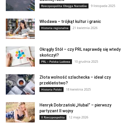
9 listopada 2025
Rzeczpospolita Obojga Narodów
Włodawa – trójkąt kultur i granic
21 kwietnia 2026
Historia regionalna
Okrągły Stół – czy PRL naprawdę się wtedy
skończył?
10 grudnia 2025
PRL – Polska Ludowa
Złota wolność szlachecka – ideał czy
przekleństwo?
18 kwietnia 2025
Historia Polski
Henryk Dobrzański „Hubal” – pierwszy
partyzant II wojny
12 maja 2026
II Rzeczpospolita