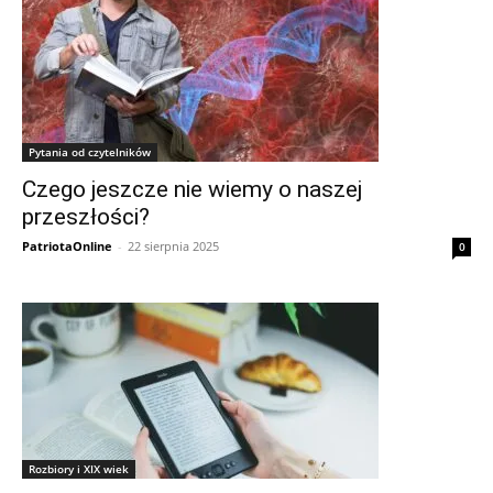
Pytania od czytelników
Czego jeszcze nie wiemy o naszej
przeszłości?
PatriotaOnline
-
22 sierpnia 2025
0
Rozbiory i XIX wiek