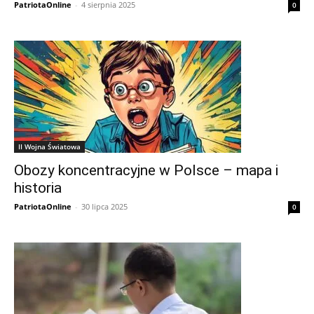
PatriotaOnline
-
4 sierpnia 2025
0
II Wojna Światowa
Obozy koncentracyjne w Polsce – mapa i
historia
PatriotaOnline
-
30 lipca 2025
0