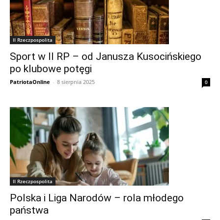
II Rzeczpospolita
Sport w II RP – od Janusza Kusocińskiego
po klubowe potęgi
PatriotaOnline
-
8 sierpnia 2025
0
II Rzeczpospolita
Polska i Liga Narodów – rola młodego
państwa