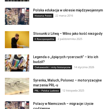
Polska edukacja w okresie międzywojennym
22 marca 2016
Historia Polski
Stosunki z Litwą – Wilno jako kość niezgody
2 października 2025
II Rzeczpospolita
Legenda o „śpiących rycerzach” – kto ich
budził?
14 stycznia 2026
Ciekawostki i mity historyczne
Syrenka, Maluch, Polonez – motoryzacyjne
marzenia PRL-u
12 listopada 2025
PRL – Polska Ludowa
Polacy w Niemczech – migracje i życie
codzienne