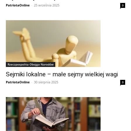
PatriotaOnline
-
25 września 2025
0
Rzeczpospolita Obojga Narodów
Sejmiki lokalne – małe sejmy wielkiej wagi
PatriotaOnline
-
30 sierpnia 2025
0