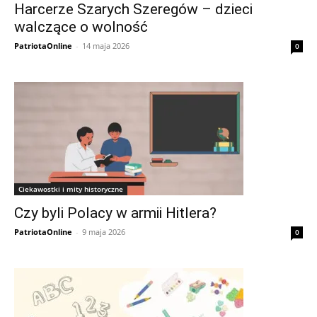
Harcerze Szarych Szeregów – dzieci
walczące o wolność
PatriotaOnline
-
14 maja 2026
0
Ciekawostki i mity historyczne
Czy byli Polacy w armii Hitlera?
PatriotaOnline
-
9 maja 2026
0