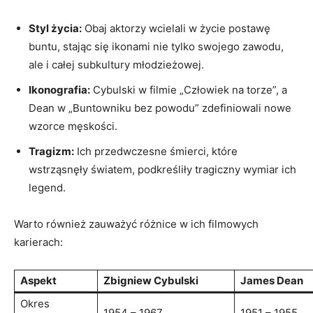
Styl życia:
Obaj aktorzy wcielali w życie postawę
buntu, stając się ikonami nie tylko swojego zawodu,
ale i całej subkultury młodzieżowej.
Ikonografia:
Cybulski w filmie „Człowiek na torze”, a
Dean w „Buntowniku bez powodu” zdefiniowali nowe
wzorce męskości.
Tragizm:
Ich przedwczesne śmierci, które
wstrząsnęły światem, podkreśliły tragiczny wymiar ich
legend.
Warto również zauważyć różnice w ich filmowych
karierach:
Aspekt
Zbigniew Cybulski
James Dean
Okres
1954 – 1967
1951 – 1955