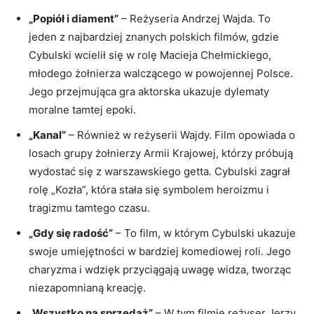
„Popiół i diament”
– Reżyseria Andrzej Wajda. To
jeden z najbardziej znanych polskich filmów, gdzie
Cybulski wcielił się w rolę Macieja Chełmickiego,
młodego żołnierza walczącego w powojennej Polsce.
Jego przejmująca gra aktorska ukazuje dylematy
moralne tamtej epoki.
„Kanal”
– Również w reżyserii Wajdy. Film opowiada o
losach grupy żołnierzy Armii Krajowej, którzy próbują
wydostać się z warszawskiego getta. Cybulski zagrał
rolę „Kozła”, która stała się symbolem heroizmu i
tragizmu tamtego czasu.
„Gdy się radość”
– To film, w którym Cybulski ukazuje
swoje umiejętności w bardziej komediowej roli. Jego
charyzma i wdzięk przyciągają uwagę widza, tworząc
niezapomnianą kreację.
„Wszystko na sprzedaż”
– W tym filmie reżyser Jerzy