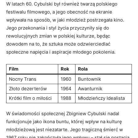
W latach 60. Cybulski był również twarzą polskiego
festiwalu filmowego, a jego obecność na ekranie
wpływała na sposób, w jaki młodzież postrzegała kino.
Jego przekonania i styl życia przyczyniły się do
rewolucyjnych zmian w polskiej kulturze, będąc
dowodem na to, że sztuka może odzwierciedlać
społeczne napięcia i aspiracje młodego pokolenia.
Film
Rok
Rola
Nocny Trans
1960
Buntownik
Złoto dezerterów
1964
Awanturnik
Krótki film o miłości
1988
Młodzieńczy Idealista
W świadomości społecznej Zbigniew Cybulski nadal
funkcjonuje jako ikona buntu, której wpływ na kulturę
młodzieżową jest niezatarte. Jego tragiczną śmierć w
1967 roku nie zakończyła jego wpływu – stał się postacią