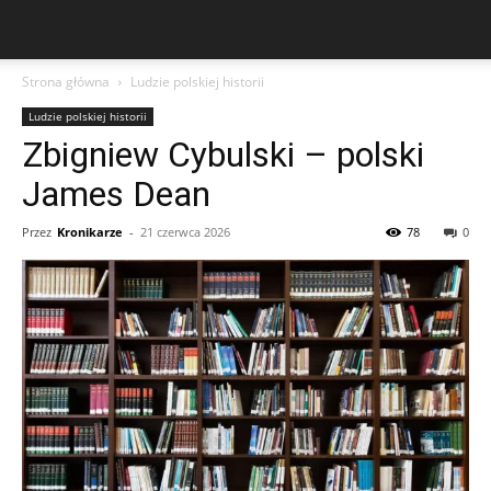
Strona główna
Ludzie polskiej historii
Ludzie polskiej historii
Zbigniew Cybulski – polski
James Dean
Przez
Kronikarze
-
21 czerwca 2026
78
0