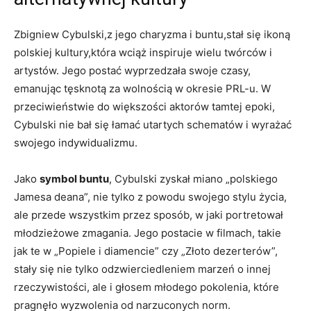
Zbigniew Cybulski,z jego charyzma i buntu,stał się ikoną
polskiej kultury,która wciąż inspiruje wielu twórców i
artystów. Jego postać wyprzedzała swoje czasy,
emanując tęsknotą za wolnością w okresie PRL-u. W
przeciwieństwie do większości aktorów tamtej epoki,
Cybulski nie bał się łamać utartych schematów i wyrażać
swojego indywidualizmu.
Jako
symbol buntu
, Cybulski zyskał miano „polskiego
Jamesa deana”, nie tylko z powodu swojego stylu życia,
ale przede wszystkim przez sposób, w jaki portretował
młodzieżowe zmagania. Jego postacie w filmach, takie
jak te w „Popiele i diamencie” czy „Złoto dezerterów”,
stały się nie tylko odzwierciedleniem marzeń o innej
rzeczywistości, ale i głosem młodego pokolenia, które
pragnęło wyzwolenia od narzuconych norm.