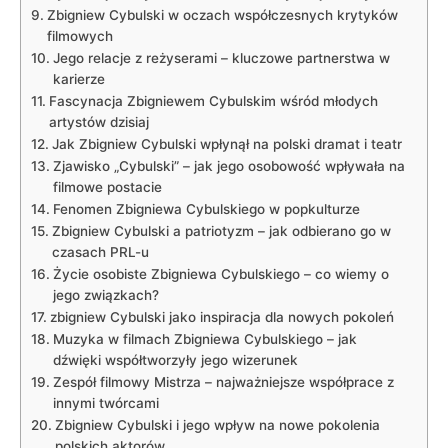
Zbigniew Cybulski w oczach współczesnych krytyków
filmowych
Jego relacje z reżyserami – kluczowe partnerstwa w
karierze
Fascynacja Zbigniewem Cybulskim wśród młodych
artystów dzisiaj
Jak Zbigniew Cybulski wpłynął na polski dramat i teatr
Zjawisko „Cybulski” – jak jego osobowość wpływała na
filmowe postacie
Fenomen Zbigniewa Cybulskiego w popkulturze
Zbigniew Cybulski a patriotyzm – jak odbierano go w
czasach PRL-u
Życie osobiste Zbigniewa Cybulskiego – co wiemy o
jego związkach?
zbigniew Cybulski jako inspiracja dla nowych pokoleń
Muzyka w filmach Zbigniewa Cybulskiego – jak
dźwięki współtworzyły jego wizerunek
Zespół filmowy Mistrza – najważniejsze współprace z
innymi twórcami
Zbigniew Cybulski i jego wpływ na nowe pokolenia
polskich aktorów