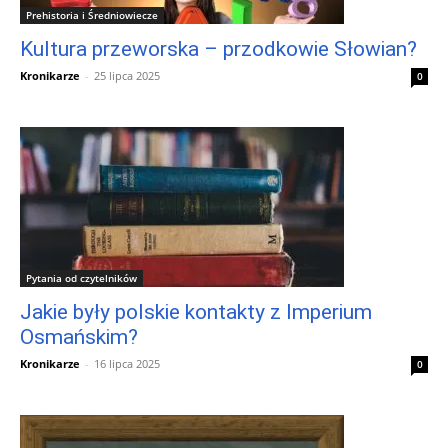
Prehistoria i Średniowiecze
Kultura przeworska – przodkowie Słowian?
Kronikarze
-
25 lipca 2025
0
Pytania od czytelników
Jakie były polskie kontakty z Imperium
Osmańskim?
Kronikarze
-
16 lipca 2025
0