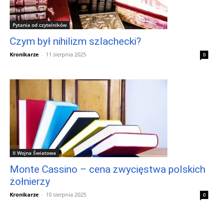
Pytania od czytelników
Czym był nihilizm szlachecki?
Kronikarze
-
11 sierpnia 2025
0
II Wojna Światowa
Monte Cassino – cena zwycięstwa polskich
żołnierzy
Kronikarze
-
10 sierpnia 2025
0