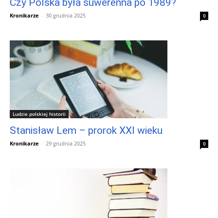
Czy Polska była suwerenna po 1989?
Kronikarze
-
30 grudnia 2025
0
Ludzie polskiej historii
Stanisław Lem – prorok XXI wieku
Kronikarze
-
29 grudnia 2025
0