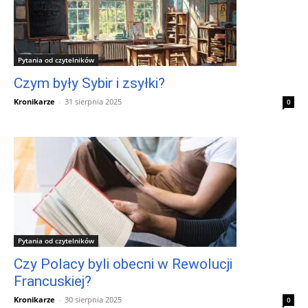
Pytania od czytelników
Czym były Sybir i zsyłki?
Kronikarze
-
31 sierpnia 2025
0
Pytania od czytelników
Czy Polacy byli obecni w Rewolucji
Francuskiej?
Kronikarze
-
30 sierpnia 2025
0