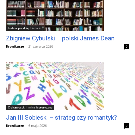
Ludzie polskiej historii
Zbigniew Cybulski – polski James Dean
Kronikarze
-
21 czerwca 2026
0
Ciekawostki i mity historyczne
Jan III Sobieski – strateg czy romantyk?
Kronikarze
-
6 maja 2026
0