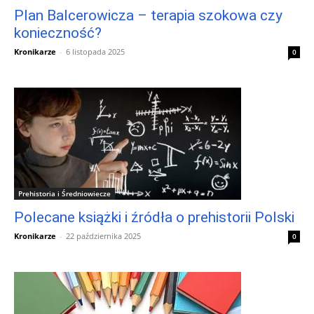
Plan Balcerowicza – terapia szokowa czy
konieczność?
Kronikarze
-
6 listopada 2025
0
Prehistoria i Średniowiecze
Polecane książki i źródła o prehistorii Polski
Kronikarze
-
22 października 2025
0