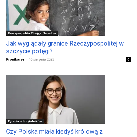
Rzeczpospolita Obojga Narodów
Jak wyglądały granice Rzeczypospolitej w
szczycie potęgi?
Kronikarze
-
16 sierpnia 2025
0
Pytania od czytelników
Czy Polska miała kiedyś królową z