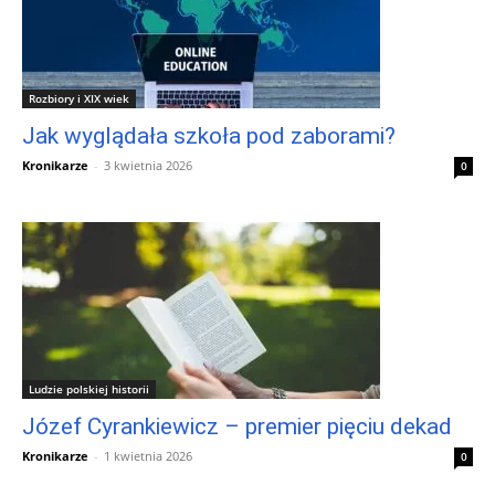
Rozbiory i XIX wiek
Jak wyglądała szkoła pod zaborami?
Kronikarze
-
3 kwietnia 2026
0
Ludzie polskiej historii
Józef Cyrankiewicz – premier pięciu dekad
Kronikarze
-
1 kwietnia 2026
0