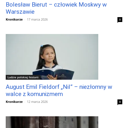
Bolesław Bierut – człowiek Moskwy w
Warszawie
Kronikarze
-
17 marca 2026
0
Ludzie polskiej historii
August Emil Fieldorf „Nil” – niezłomny w
walce z komunizmem
Kronikarze
-
12 marca 2026
0