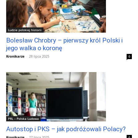
Ludzie polskiej historii
Bolesław Chrobry – pierwszy król Polski i
jego walka o koronę
Kronikarze
-
28 lipca 2025
0
PRL – Polska Ludowa
Autostop i PKS – jak podróżowali Polacy?
Kronikarze
-
27 lipca 2025
0