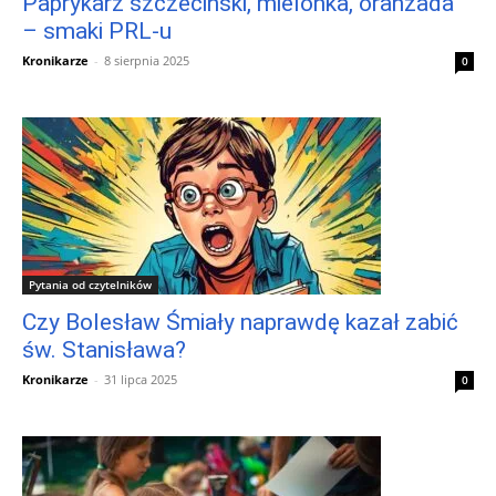
Paprykarz szczeciński, mielonka, oranżada
– smaki PRL-u
Kronikarze
-
8 sierpnia 2025
0
Pytania od czytelników
Czy Bolesław Śmiały naprawdę kazał zabić
św. Stanisława?
Kronikarze
-
31 lipca 2025
0