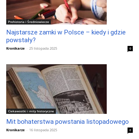
Prehistoria i Średniowiecze
Najstarsze zamki w Polsce – kiedy i gdzie
powstały?
Kronikarze
-
25 listopada 2025
0
Ciekawostki i mity historyczne
Mit bohaterstwa powstania listopadowego
Kronikarze
-
16 listopada 2025
0