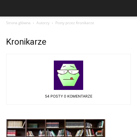
Strona główna
Autorzy
Posty przez Kronikarze
Kronikarze
54 POSTY
0 KOMENTARZE