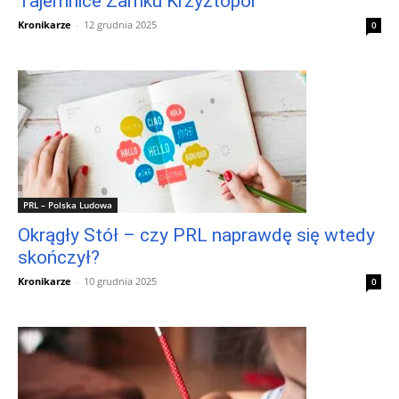
Tajemnice Zamku Krzyżtopór
Kronikarze
-
12 grudnia 2025
0
PRL – Polska Ludowa
Okrągły Stół – czy PRL naprawdę się wtedy
skończył?
Kronikarze
-
10 grudnia 2025
0