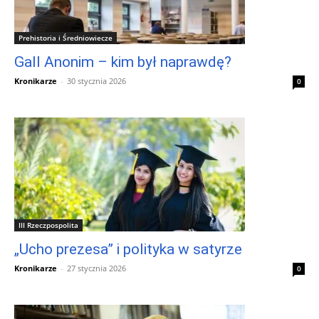
Prehistoria i Średniowiecze
Gall Anonim – kim był naprawdę?
Kronikarze
-
30 stycznia 2026
0
III Rzeczpospolita
„Ucho prezesa” i polityka w satyrze
Kronikarze
-
27 stycznia 2026
0