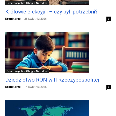
Rzeczpospolita Obojga Narodów
Królowie elekcyjni – czy byli potrzebni?
Kronikarze
-
28 kwietnia 2026
0
Rzeczpospolita Obojga Narodów
Dziedzictwo RON w II Rzeczypospolitej
Kronikarze
-
14 kwietnia 2026
0