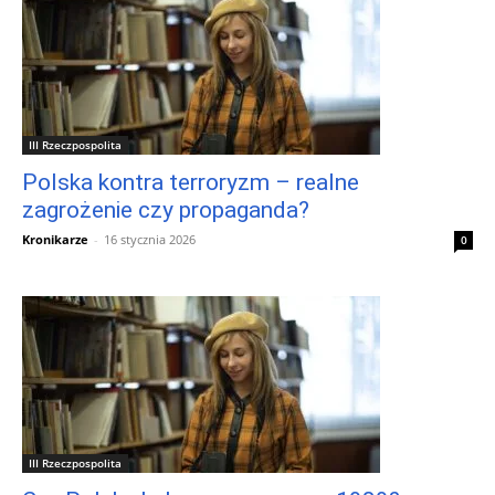
III Rzeczpospolita
Polska kontra terroryzm – realne
zagrożenie czy propaganda?
Kronikarze
-
16 stycznia 2026
0
III Rzeczpospolita