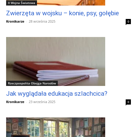
II Wojna Światowa
Zwierzęta w wojsku – konie, psy, gołębie
Kronikarze
-
28 września 2025
0
Rzeczpospolita Obojga Narodów
Jak wyglądała edukacja szlachcica?
Kronikarze
-
23 września 2025
0