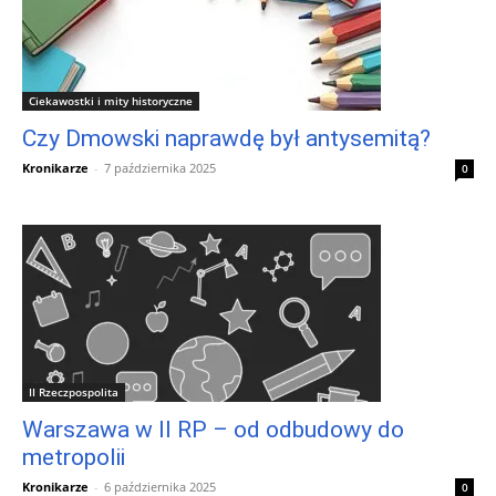
Ciekawostki i mity historyczne
Czy Dmowski naprawdę był antysemitą?
Kronikarze
-
7 października 2025
0
II Rzeczpospolita
Warszawa w II RP – od odbudowy do
metropolii
Kronikarze
-
6 października 2025
0