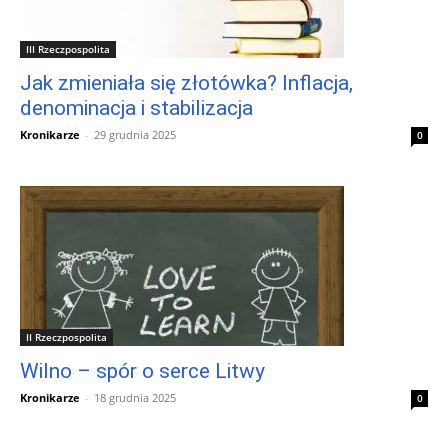
III Rzeczpospolita
Jak zmieniała się złotówka? Inflacja,
denominacja i stabilizacja
Kronikarze
-
29 grudnia 2025
0
II Rzeczpospolita
Wilno – spór o serce Litwy
Kronikarze
-
18 grudnia 2025
0