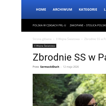
HOME
ARCHIWUM
KATEGORIE
L
POLSKA W CZASACH PRL-U
ZAKOPANE – STOLICA POLSK
Strona główna
II Wojna Światowa
Zbrodnie SS w Pa
II Wojna Światowa
Zbrodnie SS w Pa
Przez
SarmackiDuch
-
12 maja 2026