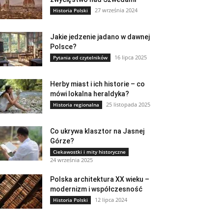
27 września 2024
Historia Polski
Jakie jedzenie jadano w dawnej
Polsce?
16 lipca 2025
Pytania od czytelników
Herby miast i ich historie – co
mówi lokalna heraldyka?
25 listopada 2025
Historia regionalna
Co ukrywa klasztor na Jasnej
Górze?
Ciekawostki i mity historyczne
24 września 2025
Polska architektura XX wieku –
modernizm i współczesność
12 lipca 2024
Historia Polski