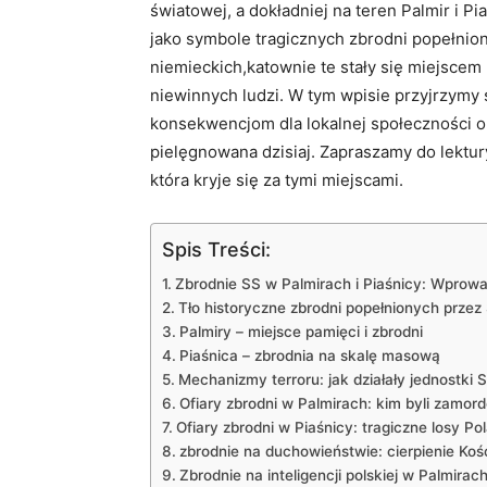
światowej, a dokładniej na teren Palmir i Pia
jako symbole tragicznych zbrodni popełnion
niemieckich,katownie te stały się miejscem
niewinnych ludzi. W tym wpisie przyjrzymy s
konsekwencjom dla lokalnej społeczności o
pielęgnowana dzisiaj. Zapraszamy do lektury,
która kryje się za tymi miejscami.
Spis Treści:
Zbrodnie SS w Palmirach i Piaśnicy: Wprow
Tło historyczne zbrodni popełnionych przez
Palmiry – miejsce pamięci i zbrodni
Piaśnica – zbrodnia na skalę masową
Mechanizmy terroru: jak działały jednostki 
Ofiary zbrodni w Palmirach: kim byli zamor
Ofiary zbrodni w Piaśnicy: tragiczne losy P
zbrodnie na duchowieństwie: cierpienie Kośc
Zbrodnie na inteligencji polskiej w Palmirach