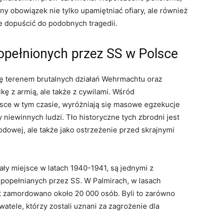
ny obowiązek nie tylko upamiętniać ofiary, ale również
ie dopuścić do podobnych tragedii.
popełnionych przez SS w Polsce
się terenem brutalnych działań Wehrmachtu oraz
lkę z armią, ale także z cywilami. Wśród
ejsce w tym czasie, wyróżniają się masowe egzekucje
y niewinnych ludzi. Tło historyczne tych zbrodni jest
odowej, ale także jako ostrzeżenie przed skrajnymi
ały miejsce w latach 1940-1941, są jednymi z
 popełnianych przez SS. W Palmirach, w lasach
at zamordowano około 20 000 osób. Byli to zarówno
ywatele, którzy zostali uznani za zagrożenie dla