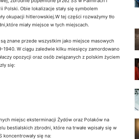
wej, zbrodnie popełnione przez SS w Palmirach i
i Polski. Obie lokalizacje stały się symbolem
yły okupacji hitlerowskiej.W tej części rozważymy tło
ni,które miały miejsce w tych miejscach.
, są znane przede wszystkim jako miejsce masowych
939-1940. W ciągu zaledwie kilku miesięcy zamordowano
iałaczy opozycji oraz osób związanych z polskim życiem
ły się:
ównych miejsc eksterminacji Żydów oraz Polaków na
u bestialskich zbrodni, które na trwałe wpisały się w
S koncentrowały się na: