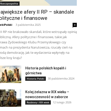
I Rzeczpospolita
ajwiększe afery II RP – skandale
olityczne i finansowe
ekiPolski
-
3 października 2025
0
II RP nie brakowało skandali, które wstrząsały opinią
bliczną. Afery polityczne i finansowe, takie jak
rawa Żydowskiego Klubu Przemysłowego czy
mach na prezydenta Narutowicza, rzucały cień na
odą demokrację. Jak te wydarzenia wpłynęły na
lsze losy kraju?
Historia polskich kopalń i
górnictwa
30 października 2024
Historia Polski
Kolej żelazna w XIX wieku –
nowoczesność w zaborze
12 lutego 2026
Rozbiory i XIX wiek