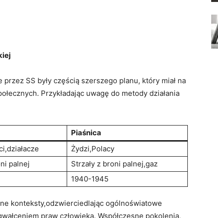
iej
przez SS były częścią szerszego planu, który miał na
społecznych. Przykładając uwagę do metody działania
Piaśnica
ci,działacze
Żydzi,Polacy
oni palnej
Strzały z broni palnej,gaz
1940-1945
lne konteksty,odzwierciedlając ogólnoświatowe
ogwałceniem praw człowieka. Współczesne pokolenia,