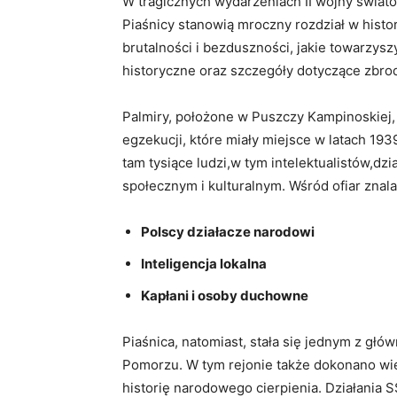
W tragicznych wydarzeniach II wojny świato
Piaśnicy stanowią mroczny rozdział w histori
brutalności i bezduszności, jakie towarzysz
historyczne oraz szczegóły dotyczące zbrod
Palmiry, położone w Puszczy Kampinoskiej
egzekucji, które miały miejsce w latach 1
tam tysiące ludzi,w tym intelektualistów,dz
społecznym i kulturalnym. Wśród ofiar znalaz
Polscy działacze narodowi
Inteligencja lokalna
Kapłani i osoby duchowne
Piaśnica, natomiast, stała się jednym z gł
Pomorzu. W tym rejonie także dokonano wiel
historię narodowego cierpienia. Działania S