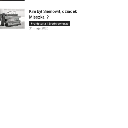
Kim był Siemowit, dziadek
Mieszka I?
Prehistoria i Średniowiecze
31 maja 2026