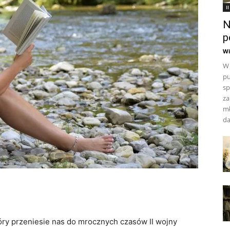
I
N
p
Wi
W 
pu
sp
za
mł
da
óry przeniesie nas do mrocznych czasów II wojny