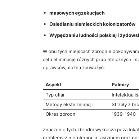
masowych egzekucjach
Osiedlaniu niemieckich kolonizatorów
Wypędzaniu ludności polskiej i żydowsk
W obu tych miejscach zbrodnie dokonywane 
celu eliminację różnych grup etnicznych i 
oprawców,można zauważyć:
Aspekt
Palmiry
Typ ofiar
Intelektualiś
Metody eksterminacji
Strzały z br
Okres zbrodni
1939-1940
Znaczenie tych zbrodni wykracza poza loka
problemy z nietolerancją,rasizmem oraz p