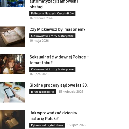
automatyzacji zamówień i
obsługi...
Felietony Naszych Czytelników
16 czerwca 2026
Czy Mickiewicz był masonem?
Ciekawostki i mity historyczne
19 maja 2026
Seksualność w dawnej Polsce –
temat tabu?
Ciekawostki i mity historyczne
16 lipca 2025
Głośne procesy sądowe lat 30.
15 kwietnia 2026
II Rzeczpospolita
Jak wprowadzać dzieci w
historię Polski?
15 lipca 2025
Pytania od czytelników