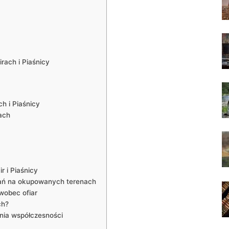
rach i Piaśnicy
h i Piaśnicy
ach
r i Piaśnicy
łań na okupowanych terenach
wobec ofiar
ch?
nia współczesności