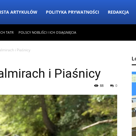
ISTA ARTYKUŁÓW
POLITYKA PRYWATNOŚCI
REDAKCJA
ICH TATR
POLSCY NOBLIŚCI I ICH OSIĄGNIĘCIA
lmirach i Piaśnicy
L
lmirach i Piaśnicy
88
0