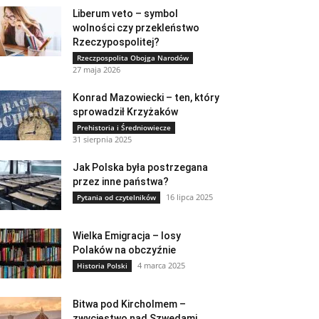
Liberum veto – symbol
wolności czy przekleństwo
Rzeczypospolitej?
Rzeczpospolita Obojga Narodów
27 maja 2026
Konrad Mazowiecki – ten, który
sprowadził Krzyżaków
Prehistoria i Średniowiecze
31 sierpnia 2025
Jak Polska była postrzegana
przez inne państwa?
16 lipca 2025
Pytania od czytelników
Wielka Emigracja – losy
Polaków na obczyźnie
4 marca 2025
Historia Polski
Bitwa pod Kircholmem –
zwycięstwo nad Szwedami