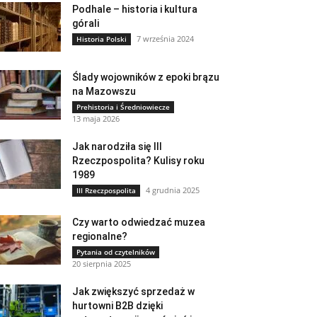
Podhale – historia i kultura
górali
7 września 2024
Historia Polski
Ślady wojowników z epoki brązu
na Mazowszu
Prehistoria i Średniowiecze
13 maja 2026
Jak narodziła się III
Rzeczpospolita? Kulisy roku
1989
4 grudnia 2025
III Rzeczpospolita
Czy warto odwiedzać muzea
regionalne?
Pytania od czytelników
20 sierpnia 2025
Jak zwiększyć sprzedaż w
hurtowni B2B dzięki