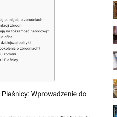
się pamięcią o zbrodniach
tacji zbrodni
ywają na tożsamość narodową?
a ofiar
zisiejszej polityki
pokolenia o zbrodniach?
iu zbrodni
r i Piaśnicy
i Piaśnicy: Wprowadzenie do