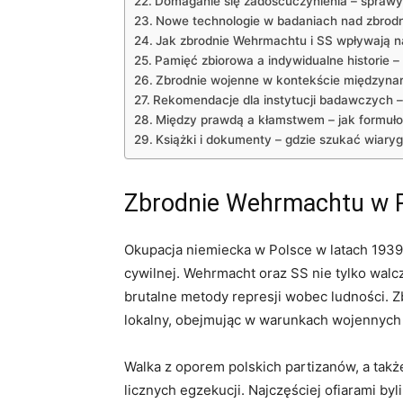
Domaganie się zadośćuczynienia – sprawy
Nowe technologie w badaniach nad zbrod
Jak zbrodnie Wehrmachtu i SS wpływają na 
Pamięć zbiorowa a indywidualne historie –
Zbrodnie wojenne w kontekście międzynar
Rekomendacje dla instytucji badawczych – 
Między prawdą a kłamstwem – jak formuło
Książki i dokumenty – gdzie szukać wiary
Zbrodnie Wehrmachtu w Po
Okupacja niemiecka w Polsce w latach 1939
cywilnej. Wehrmacht oraz SS nie tylko walcz
brutalne metody represji wobec ludności. Z
lokalny, obejmując w warunkach wojennych 
Walka z oporem polskich partizanów, a takż
licznych egzekucji. Najczęściej ofiarami byli