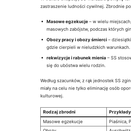
zastraszenie ludności cywilnej. Zbrodnie p
Masowe egzekucje
– w wielu miejscach,
masowych zabójstw, podczas których ginę
Obozy pracy i obozy śmierci
– dziesiąt
gdzie cierpieli w nieludzkich warunkach.
rekwizycje i rabunek mienia
– SS stosow
się do ubóstwa wielu rodzin.
Według szacunków, z rąk jednostek SS zginę
miały na celu nie tylko eliminację osób op
kulturowej.
Rodzaj zbrodni
Przykłady
Masowe egzekucje
Piaśnica, 
Obozy
Auschwitz,