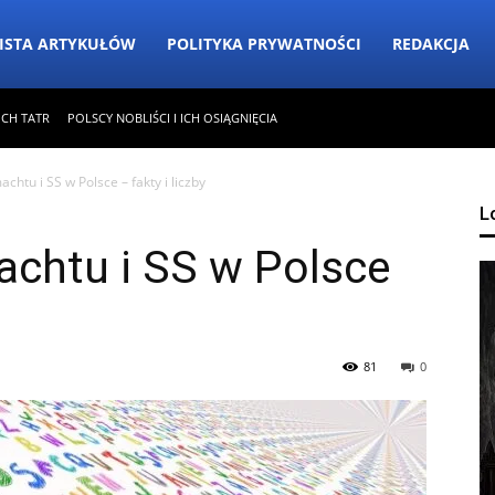
ISTA ARTYKUŁÓW
POLITYKA PRYWATNOŚCI
REDAKCJA
ICH TATR
POLSCY NOBLIŚCI I ICH OSIĄGNIĘCIA
htu i SS w Polsce – fakty i liczby
L
chtu i SS w Polsce
81
0