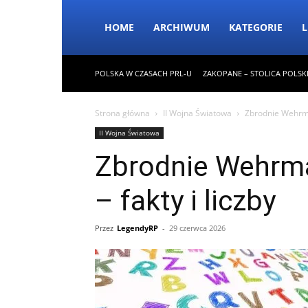
HOME
ARCHIWUM
KATEGORIE
L
POLSKA W CZASACH PRL-U
ZAKOPANE – STOLICA POLSK
Strona główna
II Wojna Światowa
Zbrodnie Wehrmac
II Wojna Światowa
Zbrodnie Wehrma
– fakty i liczby
Przez
LegendyRP
-
29 czerwca 2026