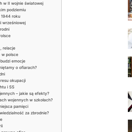
 w II wojnie światowej
kim podziemiu
 1944 roku
i wrześniowej
rodni
Polsce
, relacje
 w polsce
 budzi emocje
miętamy o ofiarach?
dni
kresu okupacji
tu i SS
nnych – jakie są efekty?
niach wojennych w szkołach?
miejsca pamięci
wiedzialność za zbrodnie?
ce
ii