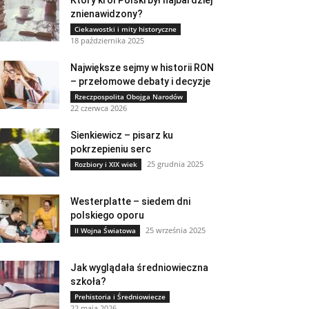
Który król Polski był najbardziej
znienawidzony?
Ciekawostki i mity historyczne
18 października 2025
Największe sejmy w historii RON
– przełomowe debaty i decyzje
Rzeczpospolita Obojga Narodów
22 czerwca 2026
Sienkiewicz – pisarz ku
pokrzepieniu serc
25 grudnia 2025
Rozbiory i XIX wiek
Westerplatte – siedem dni
polskiego oporu
25 września 2025
II Wojna Światowa
Jak wyglądała średniowieczna
szkoła?
Prehistoria i Średniowiecze
22 maja 2026