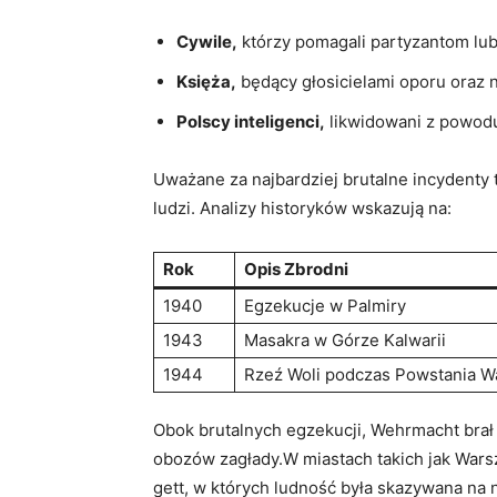
Cywile,
którzy pomagali partyzantom lub
Księża,
będący głosicielami oporu oraz n
Polscy inteligenci,
likwidowani z powodu
Uważane za najbardziej brutalne incydenty 
ludzi. Analizy historyków wskazują na:
Rok
Opis Zbrodni
1940
Egzekucje w Palmiry
1943
Masakra w Górze Kalwarii
1944
Rzeź Woli podczas Powstania 
Obok brutalnych egzekucji, Wehrmacht brał
obozów zagłady.W miastach takich jak Wars
gett, w których ludność była skazywana na 