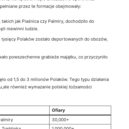
opełniane przez te formacje obejmowały:
 takich jak Piaśnica czy Palmiry, dochodziło do
li niewinni ludzie.
ki tysięcy Polaków zostało deportowanych do obozów,
ało powszechenne grabieże majątku, co przyczyniło
ło od 1,5 do 3 milionów Polaków. Tego typu działania
oru,ale również wymazanie polskiej tożsamości
Ofiary
Palmiry
30,000+
 Treblinka
1,000,000+