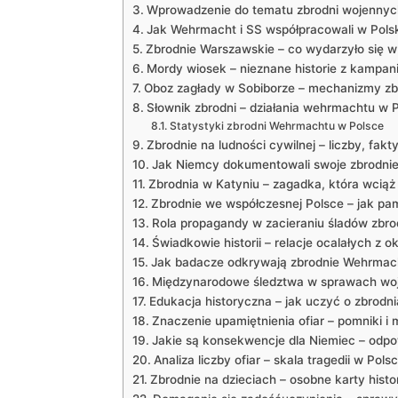
Wprowadzenie do tematu zbrodni wojennych
Jak Wehrmacht i SS współpracowali w Pols
Zbrodnie Warszawskie – co wydarzyło się w
Mordy wiosek – nieznane historie z kampani
Oboz zagłady w Sobiborze – mechanizmy zb
Słownik zbrodni – działania wehrmachtu w 
Statystyki zbrodni Wehrmachtu w Polsce
Zbrodnie na ludności cywilnej – liczby, fakty
Jak Niemcy dokumentowali swoje zbrodnie
Zbrodnia w Katyniu – zagadka, która wciąż
Zbrodnie we współczesnej Polsce – jak pa
Rola propagandy w zacieraniu śladów zbro
Świadkowie historii – relacje ocalałych z o
Jak badacze odkrywają zbrodnie Wehrmach
Międzynarodowe śledztwa w sprawach woje
Edukacja historyczna – jak uczyć o zbrod
Znaczenie upamiętnienia ofiar – pomniki i 
Jakie są konsekwencje dla Niemiec – odpo
Analiza liczby ofiar – skala tragedii w Pols
Zbrodnie na dzieciach – osobne karty histor