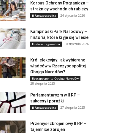
Korpus Ochrony Pogranicza –
strażnicy wschodnich rubieży
24 stycznia 2026
II Rzeczpospolita
Kampinoski Park Narodowy –
historia, która kryje się w lesie
10 stycznia 2026
Historia regionalna
Król elekcyjny: jak wybierano
władców w Rzeczypospolitej
Obojga Narodów?
Rzeczpospolita Obojga Narodów
28 sierpnia 2025
Parlamentaryzm w II RP –
sukcesy i porażki
27 sierpnia 2025
II Rzeczpospolita
Przemysł zbrojeniowy II RP –
tajemnice zbrojeń