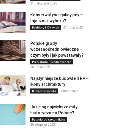
21 listopada 2025
Konserwatyści galicyjscy –
lojalizm z wyboru?
27 lipca 2025
Rozbiory i XIX wiek
Polskie grody
wczesnośredniowieczne –
czym były i jak powstawały?
Prehistoria i Średniowiecze
18 lipca 2025
Najsłynniejsze budowle II RP –
ikony architektury
3 maja 2026
II Rzeczpospolita
Jakie są największe mity
historyczne o Polsce?
Pytania od czytelników
26 sierpnia 2025