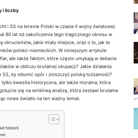
 i liczby
 i SS na terenie Polski w czasie II wojny światowej
al 80 lat od zakończenia tego tragicznego okresu w
ę okrucieństw, jakie miały miejsce, oraz o to, jak te
nków polsko-niemieckich. W niniejszym artykule
ofiar, ale także faktom, które często umykają w debacie
olaków w obliczu brutalnej okupacji? Jakie działania
e SS, by stłumić opór i zniszczyć polską tożsamość?
ylko kwestia historyczna, ale także moralna, która
otujcie się na wnikliwą analizę, która zestawi brutalne
jąc nowe światło na ten ważny temat.
 historii
emi