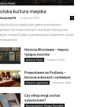
istoria Polski
olska kultura miejska
storyczny123
-
12 stycznia 2019
0
lska kultura miejska jest pełna kontrastów i
spiracji. Od nowoczesnych murali po historyczne
bytki, miasta Polski są prawdziwym klejnotem sztuki
kreatywności.
Historia Wrocławia – miasto
tysiąca mostów
5 sierpnia 2024
Historia Polski
Prawosławni na Podlasiu –
historia w ikonach i cerkwiach
3 kwietnia 2026
Historia regionalna
Czy chłop mógł zostać
szlachcicem?
Rzeczpospolita Obojga Narodów