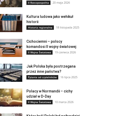
20 maja 2026
II Rzeczpospolita
Kultura ludowa jako wehikuł
historii
18 listopada 2025
Historia regionalna
Cichociemni – polscy
komandosi II wojny światowej
19 czerwca 2026
II Wojna Światowa
Jak Polska była postrzegana
przez inne państwa?
16 lipca 2025
Pytania od czytelników
Polacy w Normandii – cichy
udział w D-Day
10 marca 2026
II Wojna Światowa