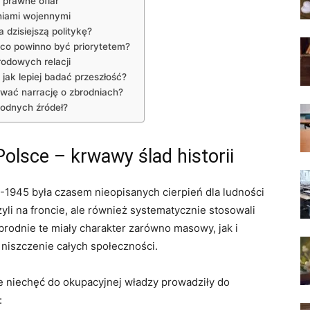
 prawne ofiar
niami wojennymi
dzisiejszą politykę?
 co powinno być priorytetem?
odowych relacji
jak lepiej badać przeszłość?
wać narrację o zbrodniach?
godnych źródeł?
lsce – krwawy ślad historii
-1945 była czasem nieopisanych cierpień dla ludności
yli na froncie, ale również systematycznie stosowali
brodnie te miały charakter zarówno masowy, jak i
niszczenie całych społeczności.
e niechęć do okupacyjnej władzy prowadziły do
: