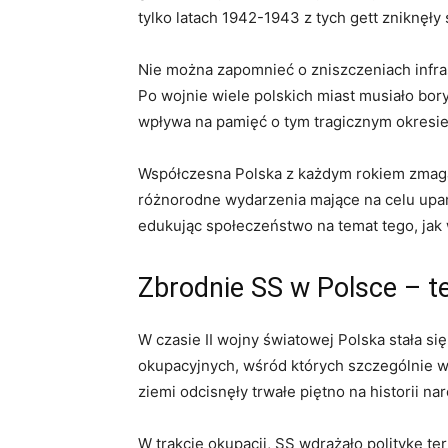
tylko latach 1942-1943 z tych gett zniknęły s
Nie można zapomnieć o zniszczeniach infras
Po wojnie wiele polskich miast musiało bor
wpływa na pamięć o tym tragicznym okresie w
Współczesna Polska z każdym rokiem zmaga 
różnorodne wydarzenia mające na celu upam
edukując społeczeństwo na temat tego, jak 
Zbrodnie SS w Polsce – te
W czasie II wojny światowej Polska stała się
okupacyjnych, wśród których szczególnie wyr
ziemi odcisnęły trwałe piętno na historii na
W trakcie okupacji, SS wdrażało politykę te