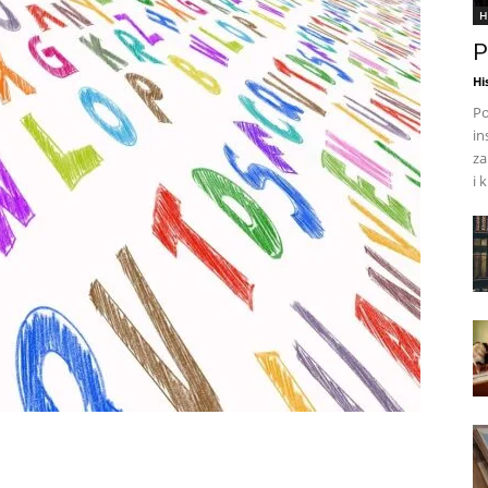
H
P
Hi
Po
in
za
i 