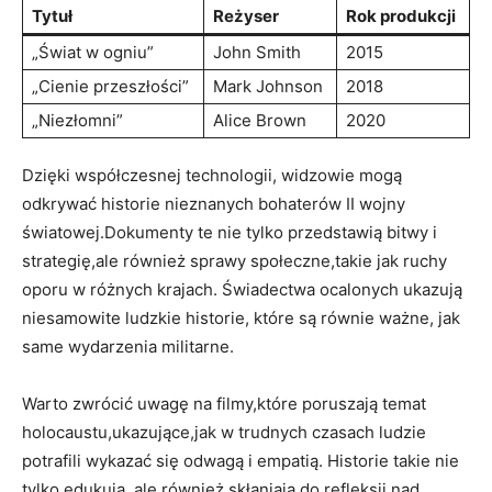
Tytuł
Reżyser
Rok produkcji
„Świat w ogniu”
John Smith
2015
„Cienie przeszłości”
Mark Johnson
2018
„Niezłomni”
Alice Brown
2020
Dzięki współczesnej technologii, widzowie mogą
odkrywać historie nieznanych bohaterów II wojny
światowej.Dokumenty te nie tylko przedstawią bitwy i
strategię,ale również sprawy społeczne,takie jak ruchy
oporu w różnych krajach. Świadectwa ocalonych ukazują
niesamowite ludzkie historie, które są równie ważne, jak
same wydarzenia militarne.
Warto zwrócić uwagę na filmy,które poruszają temat
holocaustu,ukazujące,jak w trudnych czasach ludzie
potrafili wykazać się odwagą i empatią. Historie takie nie
tylko edukują, ale również skłaniają do refleksji nad