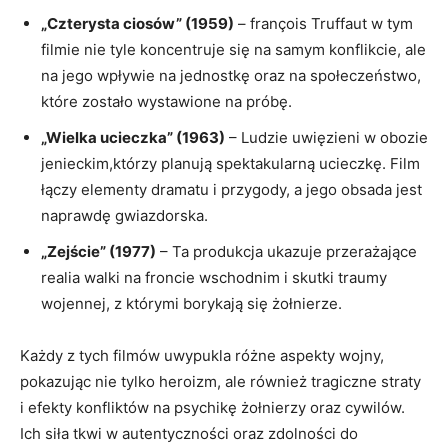
„Czterysta ciosów” (1959)
– françois Truffaut w tym
filmie nie tyle koncentruje się na samym konflikcie, ale
na jego wpływie na jednostkę oraz na społeczeństwo,
które zostało wystawione na próbę.
„Wielka ucieczka” (1963)
– Ludzie uwięzieni w obozie
jenieckim,którzy planują spektakularną ucieczkę. Film
łączy elementy dramatu i przygody, a jego obsada jest
naprawdę gwiazdorska.
„Zejście” (1977)
– Ta produkcja ukazuje przerażające
realia walki na froncie wschodnim i skutki traumy
wojennej, z którymi borykają się żołnierze.
Każdy z tych filmów uwypukla różne aspekty wojny,
pokazując nie tylko heroizm, ale również tragiczne straty
i efekty konfliktów na psychikę żołnierzy oraz cywilów.
Ich siła tkwi w autentyczności oraz zdolności do