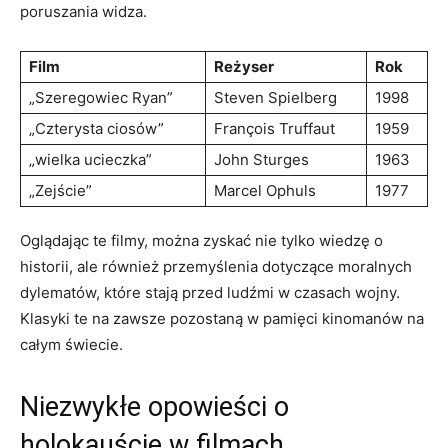
poruszania widza.
Film
Reżyser
Rok
„Szeregowiec Ryan”
Steven Spielberg
1998
„Czterysta ciosów”
François Truffaut
1959
„wielka ucieczka”
John Sturges
1963
„Zejście”
Marcel Ophuls
1977
Oglądając te filmy, można zyskać nie tylko wiedzę o
historii, ale również przemyślenia dotyczące moralnych
dylematów, które stają przed ludźmi w czasach wojny.
Klasyki te na zawsze pozostaną w pamięci kinomanów na
całym świecie.
Niezwykłe opowieści o
holokauście w filmach