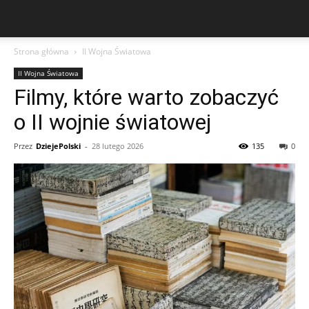
Strona główna
II Wojna Światowa
II Wojna Światowa
Filmy, które warto zobaczyć
o II wojnie światowej
Przez
DziejePolski
-
28 lutego 2026
135
0