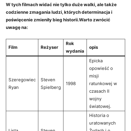
W tych filmach widać nie tylko duże walki, ale także
codzienne zmagania ludzi, których determinacja i
poświęcenie zmieniły bieg historii.Warto zwrócić
uwagę na:
Rok
Film
Reżyser
opis
wydania
Epicka
opowieść o
misji
Szeregowiec
Steven
1998
ratunkowej w
Ryan
Spielberg
czasach II
wojny
światowej.
Historia o
uratowanych
Lista
Steven
Żydach i o