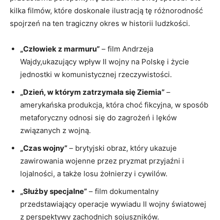
kilka filmów, które doskonale ilustracją tę różnorodność
spojrzeń na ten tragiczny okres w historii ludzkości.
„Człowiek z marmuru”
– film Andrzeja
Wajdy,ukazujący wpływ II wojny na Polskę i życie
jednostki w komunistycznej rzeczywistości.
„Dzień, w którym zatrzymała się Ziemia”
–
amerykańska produkcja, która choć fikcyjna, w sposób
metaforyczny odnosi się do zagrożeń i lęków
związanych z wojną.
„Czas wojny”
– brytyjski obraz, który ukazuje
zawirowania wojenne przez pryzmat przyjaźni i
lojalności, a także losu żołnierzy i cywilów.
„Służby specjalne”
– film dokumentalny
przedstawiający operacje wywiadu II wojny światowej
z perspektywy zachodnich sojuszników.