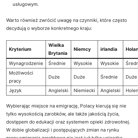
usługowym.
Warto również zwrócić uwagę na czynniki, które często
decydują o wyborze konkretnego kraju:
Wielka
Kryterium
Niemcy
irlandia
Hola
Brytania
Wynagrodzenie
Średnie
Wysokie
Wysokie
Średn
Możliwości
Duże
Duże
Średnie
Duże
pracy
Język
Angielski
Niemiecki
Angielski
Holen
Wybierając miejsce na emigrację, Polacy kierują się nie
tylko wysokością zarobków, ale także jakością życia,
dostępem do edukacji oraz systemem opieki zdrowotnej.
W dobie globalizacji i postępujących zmian na rynku
pracy,emigracja zarobkowa nie jest już tylko ucieczką