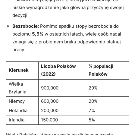
niskie wynagrodzenie jako główną przyczynę swojej
decyzji.
Bezrobocie:
Pomimo spadku stopy bezrobocia do
poziomu
5,5%
w ostatnich latach, wiele osób nadal
zmaga się z problemem braku odpowiednio płatnej
pracy.
Liczba Polaków
% populacji
Kierunek
(2022)
Polaków
Wielka
900,000
29%
Brytania
Niemcy
600,000
20%
Holandia
200,000
7%
Irlandia
150,000
5%
Wielu Polaków, którzy wracają po dłuższym czasie