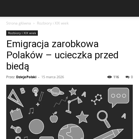
Strona główna
Rozbiory i XIX wiek
Rozbiory i XIX wiek
Emigracja zarobkowa
Polaków – ucieczka przed
biedą
Przez
DziejePolski
-
15 marca 2026
116
0