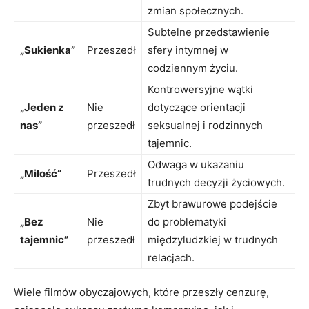
‍zmian społecznych.
Subtelne przedstawienie
„Sukienka”
Przeszedł
sfery intymnej w ​
codziennym życiu.
Kontrowersyjne wątki
„Jeden z
Nie
dotyczące orientacji
nas”
przeszedł
seksualnej i rodzinnych
tajemnic.
Odwaga w ukazaniu
„Miłość”
Przeszedł
trudnych decyzji życiowych.
Zbyt ‌brawurowe podejście
„Bez
Nie
do problematyki
tajemnic”
⁢przeszedł
międzyludzkiej w trudnych
relacjach.
Wiele filmów‍ obyczajowych, które⁢ przeszły cenzurę,