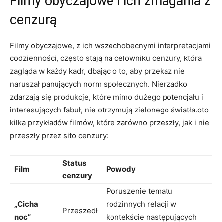
Filmy obyczajowe ‌i‌ ich zmagania z
cenzurą
Filmy obyczajowe, z​ ich wszechobecnymi interpretacjami
codzienności, często ⁢stają na celowniku cenzury,‍ która
zagląda w każdy kadr, dbając ‌o to, aby przekaz nie
naruszał panujących norm społecznych. Nierzadko
zdarzają się produkcje, które mimo dużego potencjału i
interesujących fabuł, ​nie otrzymują zielonego światła.oto
kilka przykładów filmów,‌ które zarówno przeszły, jak i nie
przeszły przez sito cenzury:
Status
Film
Powody
cenzury
Poruszenie tematu‍
„Cicha
rodzinnych relacji w
Przeszedł
noc”
kontekście następujących