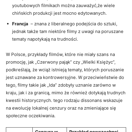
youtubowych filmikach można ⁤zauważyć,że ​wiele
chińskich⁢ produkcji jest mocno edytowanych.
Francja
⁣ – znana z liberalnego podejścia ⁤do sztuki,⁤
jednak także tam⁢ niektóre ⁢filmy z uwagi na​ poruszane
tematy napotykają na trudności.
W Polsce, przykłady⁢ filmów, które nie miały szans na
promocję, jak „Czerwony pająk” czy „Wielki ⁢Księżyc”,
podkreślają, że wciąż istnieją tematy, których poruszanie
jest uznawane za kontrowersyjne. W⁢ przeciwieństwie do
tego, filmy takie jak „Ida” zdobyły uznanie zarówno w
kraju, jak i za granicą, mimo że również⁤ dotykają trudnych
kwestii ​historycznych. tego rodzaju dissonans wskazuje
na ewolucję lokalnej cenzury oraz na zmieniające się
społeczne oczekiwania.
Cenzura w ​
Przykład powszechnej