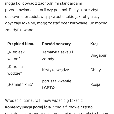
mogą kolidować z zachodnimi standardami
przedstawiania historii czy‍ postaci. Filmy, które zbyt
dosłownie przedstawiają ‌kwestie ⁢takie jak religia czy
obyczaje lokalne,‌ mogą​ zostać ocenzurowane lub mocno
zmodyfikowane.
Przykład filmu
Powód cenzury
Kraj
„Niebieski
Tematyka ‍seksu i
Singapur
welon”
zdrady
„Kino na
Krytyka władzy
Chiny
wodzie”
porusza kwestię
„Pamiętnik Ex”
Rosja
LGBTQ+
Wreszcie, cenzura filmów⁢ wiąże się także z
komercyjnego podejścia
.⁢ Studia filmowe często
decydują się na wprowadzenie zmian w produkcjach, aby