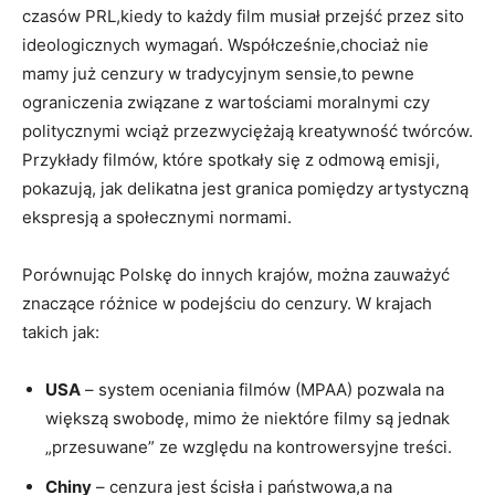
czasów PRL,kiedy to każdy film musiał przejść przez ⁣sito
ideologicznych wymagań. Współcześnie,chociaż⁢ nie
mamy już cenzury⁣ w tradycyjnym⁤ sensie,to‍ pewne
ograniczenia związane z wartościami moralnymi czy
politycznymi wciąż przezwyciężają kreatywność twórców.
Przykłady filmów, które spotkały się z⁢ odmową‌ emisji,
pokazują, jak delikatna jest granica pomiędzy artystyczną
ekspresją a społecznymi normami.
Porównując Polskę do innych krajów, można zauważyć
znaczące różnice w podejściu do​ cenzury. ⁢W krajach
takich jak:
USA
– system oceniania filmów (MPAA) pozwala na
większą swobodę, mimo że niektóre filmy ​są jednak
„przesuwane” ze względu na kontrowersyjne treści.
Chiny
– cenzura jest ścisła i państwowa,a⁤ na