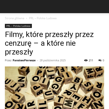
Strona główna
PRL – Polska Ludowa
PRL – Polska Ludowa
Filmy, które przeszły przez
cenzurę – a które nie
przeszły
Przez
PanstwoPierwsze
-
28 października 2025
211
0