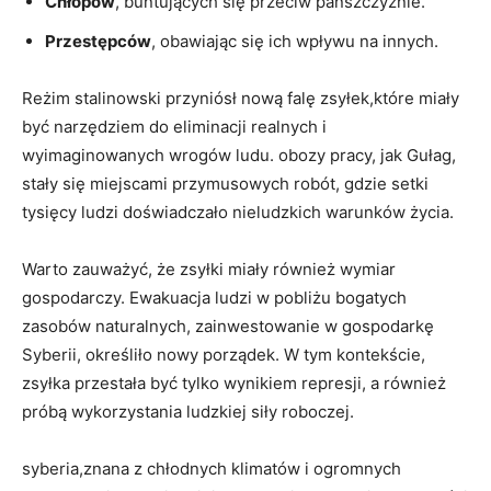
Chłopów
, buntujących się przeciw‍ pańszczyźnie.
Przestępców
, ⁣obawiając się ich‌ wpływu na innych.
Reżim stalinowski przyniósł⁢ nową falę zsyłek,które miały ​
być narzędziem do ⁤eliminacji realnych‍ i
‍wyimaginowanych wrogów ludu. obozy pracy, jak Gułag,
stały się miejscami przymusowych robót, gdzie setki⁤
tysięcy ludzi doświadczało nieludzkich warunków życia.
Warto zauważyć, że zsyłki miały ‌również wymiar
gospodarczy. Ewakuacja ludzi w pobliżu bogatych
zasobów naturalnych, zainwestowanie w⁣ gospodarkę
Syberii, określiło nowy porządek. ‌W tym kontekście,
zsyłka przestała być tylko wynikiem represji, a⁢ również
próbą wykorzystania ludzkiej siły roboczej.
syberia,znana z chłodnych klimatów⁤ i ogromnych