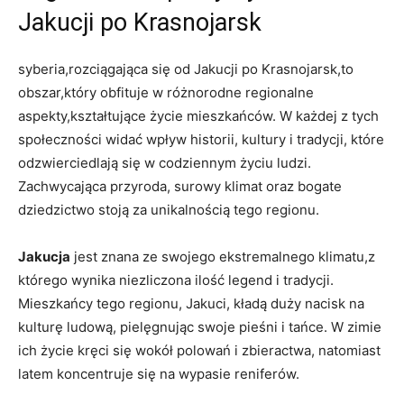
Jakucji po Krasnojarsk
syberia,rozciągająca się ⁣od Jakucji po ⁣Krasnojarsk,to
obszar,który obfituje⁤ w różnorodne regionalne
aspekty,kształtujące życie mieszkańców. W​ każdej z tych
społeczności widać wpływ historii, kultury ​i⁢ tradycji, które
odzwierciedlają się w codziennym życiu ludzi.
Zachwycająca przyroda, surowy klimat‌ oraz bogate
dziedzictwo stoją za unikalnością‌ tego regionu.
Jakucja
jest znana ⁤ze swojego ekstremalnego klimatu,z
którego wynika niezliczona ilość legend i‌ tradycji.
Mieszkańcy tego regionu, Jakuci, kładą duży nacisk na⁤
kulturę ludową, pielęgnując swoje pieśni i tańce. W zimie
ich życie kręci ‌się wokół ⁤polowań i zbieractwa, natomiast
latem koncentruje się na⁢ wypasie reniferów.