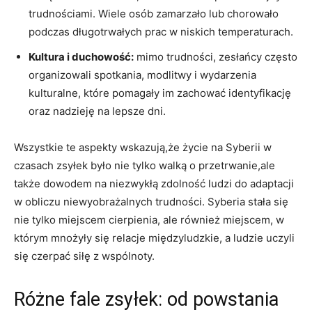
⁢trudnościami. Wiele osób zamarzało​ lub ‌chorowało
podczas długotrwałych prac w ‍niskich ⁢temperaturach.
Kultura i duchowość:
mimo trudności, zesłańcy często
​organizowali spotkania, modlitwy i wydarzenia
kulturalne, które pomagały im zachować identyfikację
oraz nadzieję na lepsze dni.
Wszystkie ⁤te aspekty wskazują,że życie na Syberii w
czasach zsyłek było nie ⁤tylko walką‌ o przetrwanie,ale
także dowodem⁢ na niezwykłą ⁤zdolność ludzi do adaptacji
w obliczu niewyobrażalnych trudności. Syberia stała się
nie ⁤tylko miejscem cierpienia, ale również miejscem, w
którym mnożyły się⁤ relacje‌ międzyludzkie, a ludzie uczyli
się czerpać siłę z wspólnoty.
Różne fale zsyłek: od ⁣powstania