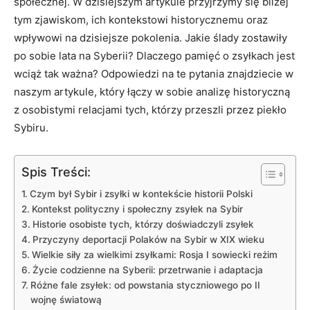
⁢społecznej. W dzisiejszym artykule przyjrzymy się bliżej
⁢tym zjawiskom, ich​ kontekstowi ​historycznemu oraz
⁤wpływowi na dzisiejsze pokolenia. ​Jakie ślady zostawiły‌
po sobie lata ⁣na Syberii? Dlaczego pamięć o ‍zsyłkach jest
wciąż tak‍ ważna? Odpowiedzi⁣ na te pytania znajdziecie‍ w
naszym artykule, który łączy w sobie analizę ‌historyczną
z osobistymi ⁣relacjami tych,​ którzy przeszli przez ​piekło
Sybiru.
Spis Treści:
Czym‌ był‍ Sybir i zsyłki w kontekście ⁢historii Polski
Kontekst polityczny i społeczny zsyłek na Sybir
Historie osobiste tych, którzy ⁣doświadczyli zsyłek
Przyczyny deportacji Polaków na Sybir w XIX wieku
Wielkie⁤ siły‌ za ⁢wielkimi zsyłkami: ⁢Rosja I sowiecki reżim
Życie codzienne na Syberii: przetrwanie‌ i adaptacja
Różne fale zsyłek: od ⁣powstania styczniowego‍ po II
wojnę światową