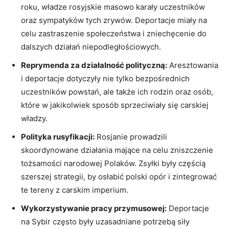
roku, władze ⁣rosyjskie masowo karały uczestników
oraz sympatyków tych⁢ zrywów. Deportacje⁣ miały na
⁣celu zastraszenie społeczeństwa i ⁢zniechęcenie do
⁢dalszych działań niepodległościowych.
Reprymenda za​ działalność⁢ polityczną:
Aresztowania
i deportacje ​dotyczyły nie tylko bezpośrednich
uczestników powstań, ale także ich rodzin oraz​ osób,
które w jakikolwiek sposób sprzeciwiały się carskiej⁤
władzy.
Polityka⁤ rusyfikacji:
Rosjanie prowadzili
skoordynowane działania mające na⁢ celu ⁤zniszczenie
tożsamości narodowej ⁢Polaków. Zsyłki były częścią
szerszej strategii, by osłabić polski opór ​i zintegrować
te⁤ tereny z carskim imperium.
Wykorzystywanie pracy przymusowej:
Deportacje
na Sybir często były uzasadniane potrzebą siły