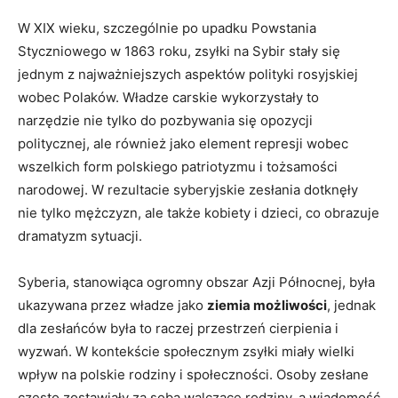
W XIX wieku, szczególnie po upadku Powstania
Styczniowego w 1863 roku,​ zsyłki na⁤ Sybir stały się
jednym z najważniejszych aspektów ​polityki ‍rosyjskiej
wobec‍ Polaków. Władze carskie⁤ wykorzystały ​to
narzędzie nie tylko ⁢do pozbywania się opozycji
politycznej, ale również jako⁣ element⁤ represji wobec
wszelkich form polskiego patriotyzmu i⁤ tożsamości
narodowej. W rezultacie syberyjskie zesłania dotknęły
nie tylko mężczyzn,‌ ale także kobiety i dzieci, co obrazuje
⁣dramatyzm sytuacji.
Syberia, stanowiąca ogromny‌ obszar Azji Północnej, była
ukazywana przez władze jako
ziemia możliwości
, ⁣jednak
dla zesłańców była to raczej przestrzeń cierpienia ‍i
wyzwań. W kontekście społecznym zsyłki miały wielki‍
wpływ na polskie rodziny i społeczności. Osoby zesłane
często zostawiały za sobą​ walczące rodziny,‍ a wiadomość​