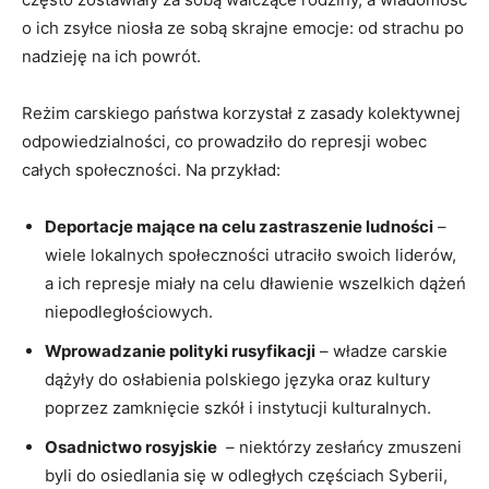
o ich zsyłce niosła ze⁣ sobą skrajne emocje: od strachu ‌po
nadzieję na ich ​powrót.
Reżim carskiego państwa korzystał z ⁣zasady kolektywnej
⁣odpowiedzialności,​ co prowadziło ‍do‌ represji wobec
całych społeczności. Na ​przykład:
Deportacje ‌mające na celu zastraszenie ludności
–
wiele lokalnych społeczności utraciło‍ swoich liderów,
a ich represje miały na celu ‍dławienie wszelkich‍ dążeń
niepodległościowych.
Wprowadzanie polityki rusyfikacji
– władze ‌carskie
‍dążyły‍ do osłabienia polskiego języka ‌oraz kultury
poprzez zamknięcie szkół ‌i instytucji kulturalnych.
Osadnictwo rosyjskie
‍ – niektórzy ⁣zesłańcy zmuszeni⁤
byli ⁤do osiedlania ⁣się ⁣w odległych częściach‍ Syberii,