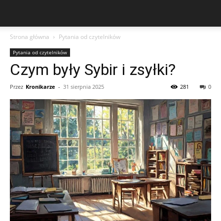
Strona główna
Pytania od czytelników
Pytania od czytelników
Czym były Sybir i zsyłki?
Przez
Kronikarze
-
31 sierpnia 2025
281
0