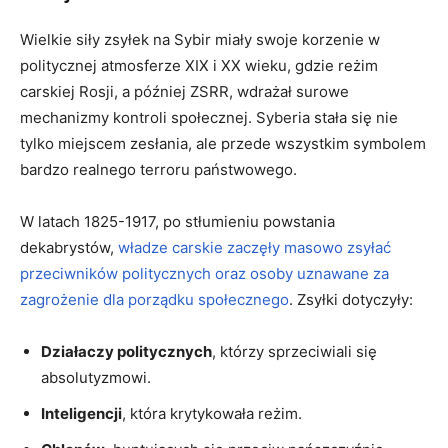
Wielkie siły zsyłek na Sybir ⁣miały swoje korzenie ⁣w
politycznej atmosferze XIX‌ i XX⁤ wieku, gdzie reżim
carskiej‍ Rosji, a‌ później ZSRR, ⁤wdrażał surowe
mechanizmy kontroli społecznej. Syberia stała się nie
tylko miejscem zesłania, ale przede‌ wszystkim symbolem
⁢bardzo ⁤realnego⁢ terroru państwowego.
W latach 1825-1917, ⁢po stłumieniu ‍powstania
dekabrystów, ⁢
władze carskie zaczęły ‌masowo zsyłać
przeciwników politycznych oraz osoby uznawane⁢ za
zagrożenie dla ‍porządku społecznego
. Zsyłki dotyczyły:
Działaczy⁣ politycznych
, ‌którzy sprzeciwiali‍ się
absolutyzmowi.
Inteligencji
, która krytykowała reżim.