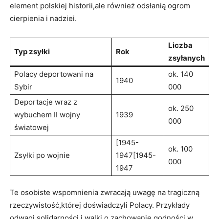
element ​polskiej historii,ale⁢ również odsłanią ogrom
cierpienia i nadziei.
Liczba
Typ zsyłki
Rok
zsyłanych
Polacy deportowani ‌na‍
ok. 140
1940
Sybir
⁤000
Deportacje wraz z⁣
ok. 250
wybuchem II wojny
1939
000
światowej
[1945-
ok. 100
Zsyłki po​ wojnie
1947[1945-
⁢000
1947
Te osobiste wspomnienia zwracają ⁣uwagę na tragiczną
rzeczywistość,której doświadczyli Polacy. Przykłady
odwagi,solidarności i walki o zachowanie godności w