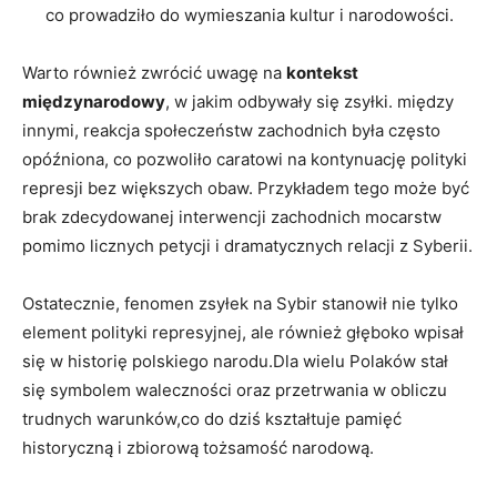
co prowadziło⁢ do wymieszania kultur ⁣i narodowości.
Warto również⁢ zwrócić uwagę‌ na
kontekst
międzynarodowy
, ‌w jakim odbywały się zsyłki. ⁣między
innymi, reakcja społeczeństw zachodnich była często
opóźniona, co pozwoliło caratowi ​na‌ kontynuację ‌polityki
‍represji bez większych obaw. Przykładem tego⁣ może być
brak zdecydowanej interwencji zachodnich mocarstw
pomimo licznych petycji i dramatycznych⁤ relacji⁤ z⁣ Syberii.
Ostatecznie, fenomen zsyłek na Sybir stanowił nie tylko
element polityki represyjnej, ale również głęboko wpisał
się w ⁤historię polskiego narodu.Dla wielu Polaków ⁢stał
się symbolem waleczności oraz przetrwania w obliczu
trudnych ‌warunków,co do dziś kształtuje ‌pamięć
historyczną i zbiorową tożsamość narodową.