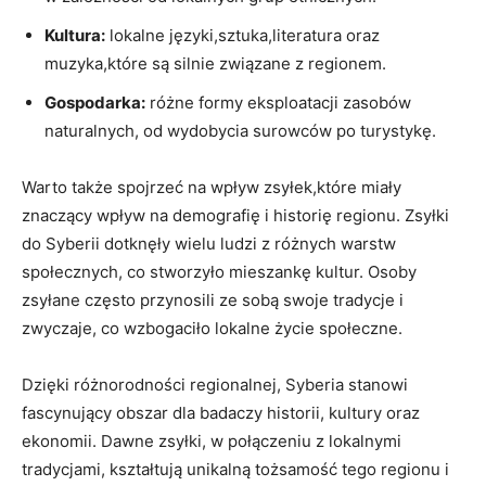
Kultura:
lokalne‍ języki,sztuka,literatura oraz
muzyka,które są ‍silnie ​związane z ‍regionem.
Gospodarka:
różne formy eksploatacji​ zasobów
naturalnych,⁣ od wydobycia⁤ surowców po turystykę.
Warto także ⁤spojrzeć na wpływ zsyłek,które miały
znaczący wpływ na demografię i historię regionu. Zsyłki
do Syberii‌ dotknęły wielu⁣ ludzi z‌ różnych warstw
społecznych, co stworzyło mieszankę kultur. Osoby
zsyłane często⁢ przynosili ze sobą swoje tradycje i
zwyczaje, co wzbogaciło lokalne życie społeczne.
Dzięki ⁢różnorodności regionalnej, Syberia stanowi
fascynujący obszar dla badaczy historii, ⁢kultury oraz
ekonomii.​ Dawne⁣ zsyłki, w połączeniu z ⁣lokalnymi
tradycjami, kształtują unikalną tożsamość tego regionu​ i