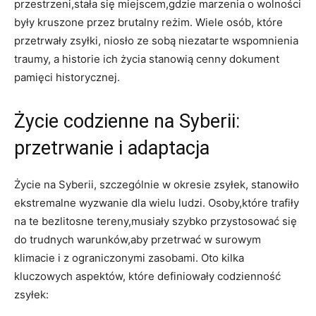
przestrzeni,stała ⁤się​ miejscem,gdzie marzenia⁣ o wolności
były ⁣kruszone przez brutalny‌ reżim. Wiele⁣ osób, które
przetrwały⁢ zsyłki, niosło ze sobą niezatarte wspomnienia
traumy, ⁢a historie ich życia ⁣stanowią‍ cenny dokument
pamięci historycznej.
Życie codzienne na Syberii:
przetrwanie‌ i adaptacja
Życie⁣ na Syberii, szczególnie w okresie​ zsyłek, stanowiło
ekstremalne wyzwanie dla wielu ludzi.​ Osoby,które trafiły
na te bezlitosne tereny,musiały szybko przystosować się
do ⁢trudnych ‍warunków,aby przetrwać w surowym
⁢klimacie‍ i z ograniczonymi zasobami. Oto kilka
kluczowych‌ aspektów, które ​definiowały codzienność
⁣zsyłek: