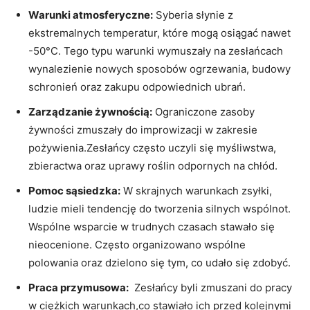
Warunki ‍atmosferyczne:
Syberia słynie z
ekstremalnych temperatur, które​ mogą⁢ osiągać nawet
-50°C. Tego typu ‌warunki wymuszały na zesłańcach
wynalezienie nowych ⁣sposobów⁤ ogrzewania, budowy‌
schronień oraz zakupu odpowiednich ubrań.
Zarządzanie żywnością:
Ograniczone zasoby‍
żywności zmuszały do⁣ improwizacji ⁢w zakresie
pożywienia.Zesłańcy często uczyli się myśliwstwa,
zbieractwa oraz uprawy roślin ‍odpornych na chłód.
Pomoc sąsiedzka:
W skrajnych warunkach ‍zsyłki,​
ludzie mieli tendencję do tworzenia silnych wspólnot.
Wspólne​ wsparcie w trudnych czasach stawało się
nieocenione. Często organizowano⁢ wspólne
polowania⁤ oraz dzielono się ⁢tym, ‌co udało się zdobyć.
Praca przymusowa:
⁤ Zesłańcy byli zmuszani do pracy
w ciężkich warunkach,co stawiało ich przed‍ kolejnymi