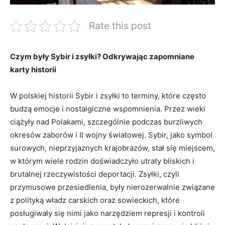
Rate this post
Czym ​były ‌Sybir i⁣ zsyłki? Odkrywając zapomniane
karty ​historii
W polskiej⁤ historii Sybir i ⁤zsyłki to terminy,⁣ które ‍często
budzą emocje i nostalgiczne wspomnienia. Przez wieki ​
ciążyły nad ⁣Polakami, szczególnie podczas burzliwych⁤
okresów zaborów i II wojny światowej. Sybir, jako symbol
surowych,⁢ nieprzyjaznych krajobrazów, ⁢stał się miejscem,
w którym wiele rodzin doświadczyło utraty bliskich i
brutalnej ⁣rzeczywistości deportacji. Zsyłki, czyli‍
przymusowe⁤ przesiedlenia, były nierozerwalnie związane
z polityką władz carskich oraz ​sowieckich, które
posługiwały się ‌nimi jako narzędziem represji i kontroli