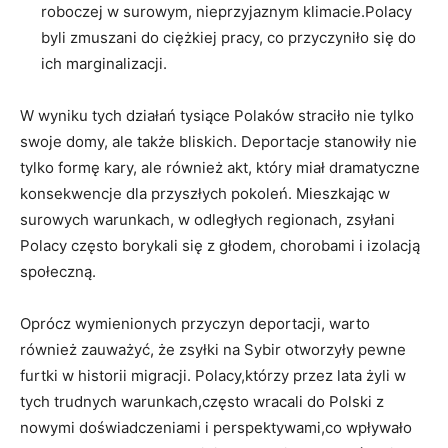
roboczej w surowym, nieprzyjaznym ‌klimacie.Polacy
byli zmuszani do ciężkiej pracy, co przyczyniło się​ do
ich⁤ marginalizacji.
W​ wyniku tych działań tysiące‍ Polaków straciło‍ nie tylko
swoje domy, ale także bliskich. Deportacje stanowiły nie
tylko formę ⁣kary, ale również ⁣akt, który miał⁢ dramatyczne​
konsekwencje dla przyszłych pokoleń.⁤ Mieszkając w
surowych warunkach, w odległych regionach, zsyłani
Polacy często borykali się z głodem, chorobami i izolacją
społeczną.
Oprócz wymienionych przyczyn deportacji, ⁣warto⁤
również zauważyć, że zsyłki na Sybir otworzyły pewne
furtki w historii migracji.⁤ Polacy,którzy przez lata żyli‌ w
tych‌ trudnych ⁣warunkach,często ‌wracali ⁤do Polski z
nowymi doświadczeniami i⁣ perspektywami,co wpływało