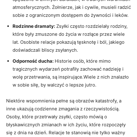
atmosferycznych. Żołnierze, jak i cywile,​ musieli radzić
sobie z ograniczonym dostępem do żywności⁤ i leków.
Rodzinne dramaty:
‌Zsyłki często rozdzielały rodziny,
które‍ były zmuszone do życia w rozłące przez​ wiele
lat. Osobiste relacje pokazują tęsknotę i ból, jakiego
doświadczali bliscy zsyłanych.
Odporność ducha:
Historie osób, które mimo
tragicznych wydarzeń potrafiły zachować nadzieję i
wolę przetrwania, są inspirujące.Wiele z nich znalazło
⁤w sobie‌ siłę,‍ by walczyć‌ o lepsze⁢ jutro.
Niektóre wspomnienia pełne ‍są obrazów⁣ katastrofy, a
inne ukazują codzienne zmagania z rzeczywistością.
Osoby, ⁤które przetrwały zsyłki,⁣ często ⁢mówią o
błyskawicznych zmianach w ich życiu, które rozpoczęły
się z⁣ dnia na dzień. ‍Relacje te stanowią nie tylko ważny