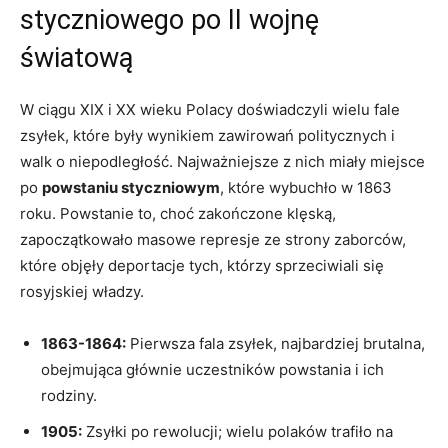
styczniowego‍ po II wojnę
światową
W ⁢ciągu XIX i XX wieku Polacy doświadczyli ‌wielu fale
zsyłek, które były wynikiem zawirowań politycznych i
walk o niepodległość.⁤ Najważniejsze z nich miały miejsce⁤
po
powstaniu styczniowym
, które wybuchło w 1863
roku. ‌Powstanie ⁤to, choć zakończone klęską,
⁣zapoczątkowało masowe represje ⁢ze ​strony zaborców,
które objęły deportacje tych, którzy sprzeciwiali się
‌rosyjskiej władzy.
1863-1864:
Pierwsza fala zsyłek, najbardziej brutalna,
obejmująca głównie ‍uczestników⁢ powstania i ich
rodziny.
1905:
Zsyłki po rewolucji; wielu polaków trafiło na