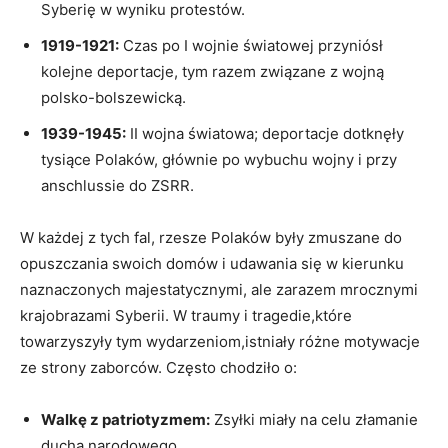
‌Syberię w ‍wyniku protestów.
1919-1921:
Czas ⁣po I ⁤wojnie światowej przyniósł
kolejne⁢ deportacje, tym razem związane z ⁤wojną
polsko-bolszewicką.
1939-1945:
II ⁣wojna światowa; deportacje dotknęły
tysiące Polaków, głównie po wybuchu ⁢wojny⁣ i przy
anschlussie do ZSRR.
W każdej z tych fal, rzesze Polaków były zmuszane do
opuszczania swoich domów ⁣i‌ udawania⁤ się w​ kierunku
naznaczonych majestatycznymi, ale zarazem mrocznymi
krajobrazami⁣ Syberii. W traumy i tragedie,które
⁣towarzyszyły tym wydarzeniom,istniały różne motywacje
ze strony‌ zaborców. Często chodziło ‌o:
Walkę z patriotyzmem:
⁢Zsyłki miały na celu złamanie
‍ducha narodowego.