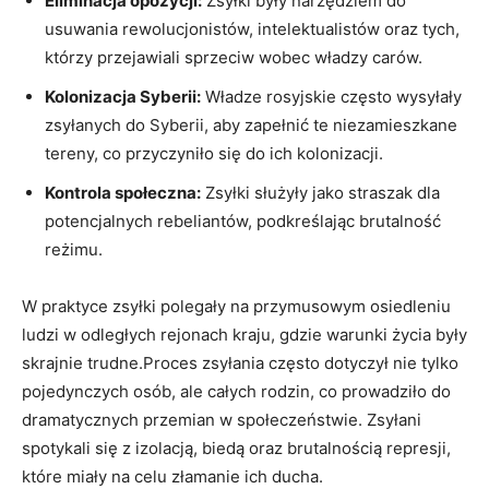
Eliminacja‍ opozycji:
Zsyłki były narzędziem do
usuwania rewolucjonistów, intelektualistów oraz‌ tych,
którzy przejawiali sprzeciw wobec władzy carów.
Kolonizacja Syberii:
‌Władze ‌rosyjskie często wysyłały
⁣zsyłanych do Syberii, aby ⁤zapełnić te niezamieszkane
tereny, ‍co przyczyniło się‍ do ich kolonizacji.
Kontrola społeczna:
Zsyłki służyły jako ⁢straszak dla
potencjalnych rebeliantów, ⁤podkreślając⁤ brutalność
reżimu.
W praktyce zsyłki polegały na przymusowym osiedleniu
ludzi w odległych ⁢rejonach kraju, gdzie warunki życia ‌były
skrajnie trudne.Proces zsyłania często ⁣dotyczył nie tylko
pojedynczych osób, ale całych⁣ rodzin, co prowadziło do
dramatycznych przemian w społeczeństwie. Zsyłani
spotykali się z‌ izolacją, biedą oraz ⁣brutalnością ‍represji,‍
które miały na ⁤celu złamanie ich ducha.