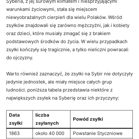
Syberia, z jej surowym klimatem i niesprzyjającymi
warunkami życiowymi,⁣ stała się miejscem
niewyobrażalnych cierpień ​dla wielu Polaków. Wśród
zsyłków znajdowali się zarówno⁢ mężczyźni, jak i⁤ kobiety
oraz dzieci, ​które musiały zmagać⁢ się z​ brakiem
‌podstawowych środków do życia. W wielu przypadkach
zsyłki kończyły się tragicznie, ⁣a⁣ tylko nieliczni powracali
do ojczyzny.
Warto również​ zaznaczyć, że ⁢zsyłki na Sybir nie dotyczyły⁣
jedynie jednostek, ale miały ⁣miejsce⁣ całych ​grup
ludności. poniższa tabela przedstawia ⁣niektóre z
największych zsyłek na Syberię oraz ⁢ich przyczyny:
Data
liczba
Powód zsyłki
zsyłki
zsyłanych
1863
około 40 000
Powstanie Styczniowe