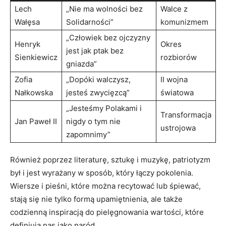
Lech
„Nie ma wolności bez
Walce ⁢z
Wałęsa
Solidarności”
komunizmem
„Człowiek bez ojczyzny
Henryk
Okres
‍jest jak ptak bez
⁤Sienkiewicz
rozbiorów
⁤gniazda”
Zofia
„Dopóki​ walczysz,
II wojna
Nałkowska
jesteś zwycięzcą”
światowa
„Jesteśmy ⁤Polakami i
Transformacja
Jan Paweł II
nigdy o⁤ tym nie
ustrojowa
zapomnimy”
Również poprzez‌ literaturę, ‍sztukę i muzykę, patriotyzm
był i jest wyrażany ⁤w⁢ sposób, który łączy pokolenia.
Wiersze⁣ i pieśni, które⁢ można‍ recytować lub ​śpiewać,
stają się nie tylko ‌formą upamiętnienia, ale także
codzienną inspiracją ​do pielęgnowania wartości, które
definiują nas jako naród.