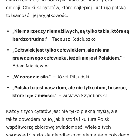
emocji. Oto kilka cytatów,⁢ które najlepiej ⁢ilustrują polską
‍tożsamość ​i jej wyjątkowość:
„Nie ‌ma rzeczy niemożliwych, są⁤ tylko takie, które ⁤są
bardzo trudne.”
​–⁤ Tadeusz Kościuszko
„Człowiek jest tylko człowiekiem, ale nie ma
prawdziwego człowieka, jeżeli nie jest Polakiem.”
–
Adam Mickiewicz
„W narodzie ⁤siła.”
‌ – Józef Piłsudski
„Polska to jest⁤ nasz dom, ⁣ale nie tylko dom, to serce,
które bije z ⁣miłości.”
​ – wisława Szymborska
Każdy z tych ⁤cytatów jest nie tylko ⁢piękną myślą, ale
także ​dowodem ⁢na to, jak ⁤historia i kultura Polski
współtworzą zbiorową świadomość. ⁢Wiele z tych
wypowiedzi stało się nieodłącznym elementem polskiego