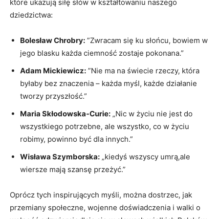
które ukazują siłę słów w kształtowaniu naszego
dziedzictwa:
Bolesław Chrobry:
‍”Zwracam⁣ się ku słońcu, bowiem w
jego blasku ‍każda ciemność zostaje‍ pokonana.”
Adam Mickiewicz:
‍”Nie ma na świecie⁤ rzeczy,‍ która
byłaby bez znaczenia – każda ⁣myśl, każde działanie
tworzy⁢ przyszłość.”
Maria Skłodowska-Curie:
„Nic w‍ życiu nie jest do
wszystkiego potrzebne,⁤ ale wszystko, co w życiu
robimy, powinno być dla innych.”
Wisława Szymborska:
„kiedyś wszyscy umrą,ale‌
wiersze mają ​szansę przeżyć.”
Oprócz tych inspirujących myśli, można dostrzec, jak
‌przemiany społeczne, wojenne doświadczenia‍ i walki o ​