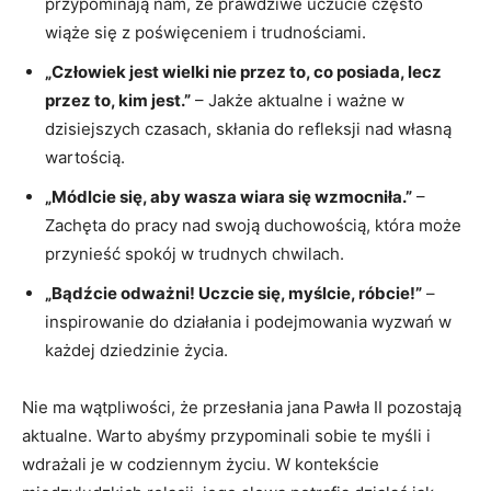
przypominają nam, że ⁤prawdziwe uczucie często
wiąże się z poświęceniem i trudnościami.
„Człowiek jest ⁣wielki nie przez to, co⁢ posiada,‌ lecz⁤
przez to, kim jest.”
– Jakże⁢ aktualne i ważne w
dzisiejszych czasach, skłania do refleksji nad własną
wartością.
„Módlcie ‌się, aby wasza ‍wiara⁤ się wzmocniła.”
–
Zachęta do pracy nad swoją ⁣duchowością, ‌która może
przynieść spokój w trudnych chwilach.
„Bądźcie ⁣odważni! Uczcie się, myślcie, róbcie!”
–‌
inspirowanie do działania i⁢ podejmowania wyzwań ​w
każdej dziedzinie życia.
Nie ‌ma wątpliwości, że przesłania jana Pawła II pozostają
aktualne.‍ Warto abyśmy przypominali sobie ‍te myśli i
wdrażali je w codziennym ​życiu. W kontekście