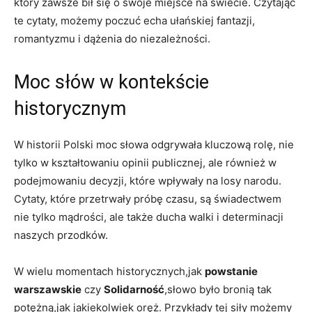
który zawsze ​bił ⁤się ⁢o swoje miejsce na świecie. Czytając
‌te cytaty, możemy poczuć echa ułańskiej fantazji,
romantyzmu i dążenia do niezależności.
Moc słów w kontekście
historycznym
W historii ‍Polski‌ moc ‍słowa odgrywała​ kluczową rolę, nie
tylko w kształtowaniu opinii ‍publicznej, ale‍ również w
podejmowaniu decyzji, które wpływały na losy‍ narodu.
Cytaty, które przetrwały próbę ‍czasu, są świadectwem
nie tylko mądrości, ale⁢ także ducha walki i determinacji‍
naszych przodków.
W wielu momentach historycznych,jak
powstanie
warszawskie
czy
Solidarność
,słowo było bronią tak
potężną,jak jakiekolwiek ⁣oręż. ⁤Przykłady tej siły możemy‍