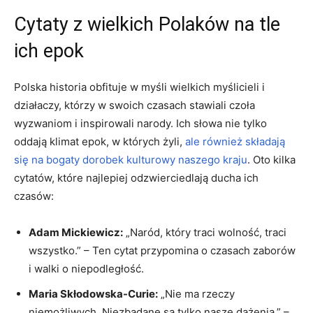
Cytaty⁤ z wielkich Polaków⁤ na tle
ich epok
Polska historia obfituje w myśli wielkich myślicieli i
działaczy, którzy w ⁣swoich czasach stawiali czoła
wyzwaniom i inspirowali narody. Ich‍ słowa nie⁣ tylko
oddają klimat epok, w których żyli,​
ale również‍ składają
się na bogaty dorobek ⁢kulturowy naszego kraju
. ⁣Oto ​kilka
cytatów, które najlepiej odzwierciedlają ducha ich
czasów:
Adam Mickiewicz:
„Naród, który traci wolność, traci
wszystko.” – Ten cytat przypomina o czasach⁢ zaborów
i walki o niepodległość.
Maria Skłodowska-Curie:
⁢„Nie ​ma rzeczy
niemożliwych. Niezbadane są tylko nasze dążenia.” –