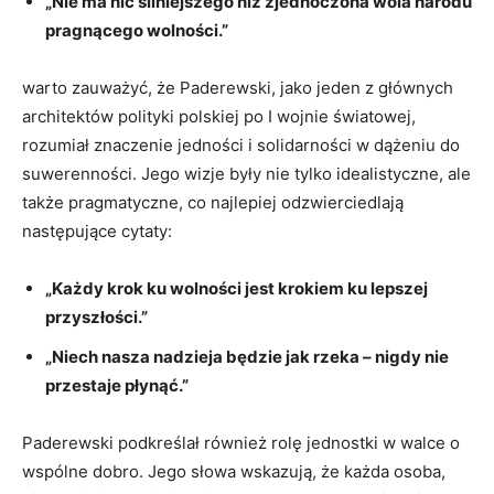
„Nie ma nic silniejszego⁤ niż zjednoczona wola narodu
pragnącego⁣ wolności.”
warto ​zauważyć, że ‍Paderewski,⁤ jako jeden z głównych
architektów polityki polskiej po I wojnie światowej,
rozumiał znaczenie jedności i solidarności w dążeniu do
suwerenności. ‌Jego wizje były nie tylko idealistyczne, ale
także pragmatyczne, ‍co najlepiej odzwierciedlają
następujące cytaty:
„Każdy krok ku wolności jest​ krokiem ku lepszej
przyszłości.”
„Niech nasza nadzieja będzie jak rzeka – nigdy nie
przestaje płynąć.”
Paderewski podkreślał również rolę jednostki ⁤w⁢ walce ​o
wspólne ‍dobro. Jego słowa ‌wskazują, że każda osoba,