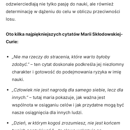
odzwierciedlają nie tylko pasję do nauki, ale również
determinację w‌ dążeniu ‍do celu w ‍obliczu przeciwności
losu.
Oto ⁢kilka najpiękniejszych cytatów Marii ⁤Skłodowskiej-
Curie:
„Nie ma rzeczy⁤ do stracenia, które warto byłoby
zdobyć.”
– ten cytat‍ doskonale podkreśla jej niezłomny
charakter i gotowość do podejmowania ryzyka w imię
nauki.
„Człowiek nie jest nagrodą dla⁢ samego siebie, lecz dla
⁢innych.”
– tutaj maria ​pokazuje, jak ważna jest​
wspólnota w osiąganiu⁤ celów i jak przydatne ‌mogą być
nasze osiągnięcia dla innych ludzi.
„Dzień, w ⁢którym kogoś zrozumiesz,​ nie jest końcem