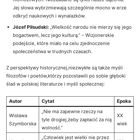
Jej słowa wybrzmiewają szczególnie mocno w erze
odkryć naukowych i wynalazków.
Józef Piłsudski:
„Wielkość ‌narodu nie mierzy się jego
bogactwem, lecz jego kulturą.” – Wizjonerskie
podejście, które miało na celu zjednoczenie
społeczeństwa w trudnych czasach.
Z perspektywy ⁣historycznej,niezwykłe ‌są także myśli⁤
filozofów i poetów,którzy pozostawili ​po sobie głęboki
ślad w polskiej⁤ literaturze i myśli społecznej:
Autor
Cytat
Epoka
„Nie ma zapewne ⁣rzeczy na
Wisława
XX
tyle drogiej,żeby zapłacić za ‍nią
Szymborska
wiek
wolność.”
„Człowiek ⁢jest wielki nie przez​