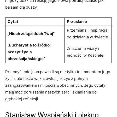
międzyludzkich relacji, jego słowa potrafią działać jak
balsam dla⁣ duszy.
Cytat
Przesłanie
Przemiana ⁢i inspiracja
„Niech zstąpi duch Twój”
do działania w świecie.
„Eucharystia to źródło i
Znaczenie wiary‍ i
szczyt życia
jedności ⁢w ⁤Kościele.
chrześcijańskiego.”
Przemyślenia jana pawła II​ są nie tylko testamentem jego
życia, ale także wskazówką, ⁤jak ​żyć z pełnym
zaangażowaniem i miłością wobec innych. Jego cytaty
‌mają moc poruszania naszych ‍serc i skłaniania do⁤
głębokiej refleksji.
Stanisław Wyspiański ⁣i piękno