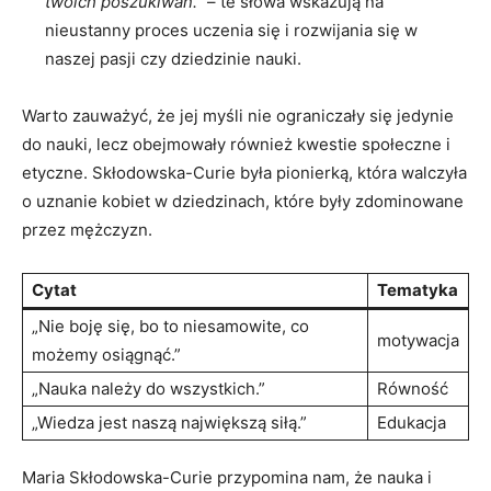
twoich poszukiwań.”
– te słowa wskazują na
‌nieustanny proces uczenia się⁤ i rozwijania się​ w
naszej pasji ‌czy dziedzinie nauki.
Warto zauważyć, że jej myśli ​nie​ ograniczały się jedynie
do nauki, lecz obejmowały również kwestie społeczne i
etyczne. ⁣Skłodowska-Curie była pionierką, która walczyła
o uznanie kobiet w dziedzinach, które były⁤ zdominowane
przez​ mężczyzn.
Cytat
Tematyka
„Nie boję​ się, bo‌ to niesamowite, co
motywacja
możemy osiągnąć.”
„Nauka należy ‍do wszystkich.”
Równość
„Wiedza ⁤jest naszą największą siłą.”
Edukacja
Maria Skłodowska-Curie przypomina nam, że ‍nauka ⁢i