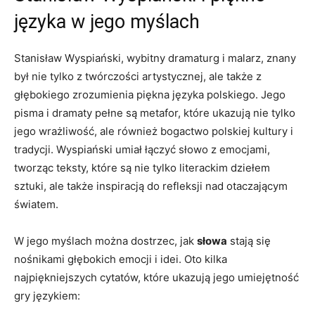
języka w jego myślach
Stanisław Wyspiański, wybitny dramaturg i malarz, znany
‍był nie tylko⁣ z twórczości artystycznej,⁣ ale także z‍
głębokiego zrozumienia piękna języka polskiego. Jego
pisma⁤ i dramaty pełne są metafor,⁣ które ukazują ⁣nie tylko
jego ⁤wrażliwość, ale również bogactwo⁤ polskiej kultury‌ i
tradycji. Wyspiański umiał łączyć słowo⁤ z emocjami,
tworząc teksty, które są nie tylko literackim ⁢dziełem
⁤sztuki, ‍ale także inspiracją‍ do refleksji nad otaczającym
światem.
W jego myślach‍ można dostrzec, jak
słowa
stają się
nośnikami⁣ głębokich emocji i ​idei. Oto kilka
najpiękniejszych cytatów,⁣ które ukazują jego⁣ umiejętność
gry językiem: