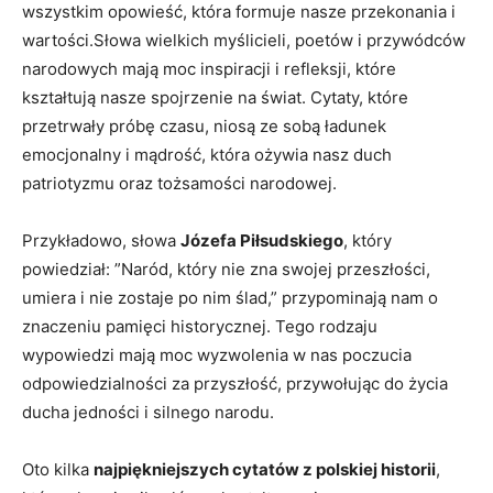
‌wszystkim opowieść, ​która formuje nasze przekonania i
wartości.Słowa wielkich myślicieli, poetów i przywódców
narodowych ⁣mają moc inspiracji i refleksji, ⁣które
kształtują nasze ​spojrzenie na świat. Cytaty, które
przetrwały próbę czasu, niosą​ ze sobą​ ładunek
emocjonalny i mądrość, która ożywia nasz duch⁤
patriotyzmu oraz tożsamości narodowej.
Przykładowo, słowa
Józefa​ Piłsudskiego
, który
powiedział: ​”Naród,⁢ który ‌nie ⁤zna swojej przeszłości,
umiera i nie zostaje po nim ‌ślad,” przypominają nam‌ o
znaczeniu pamięci historycznej. Tego rodzaju
wypowiedzi mają moc ⁢wyzwolenia w nas poczucia
odpowiedzialności za przyszłość, przywołując do życia
ducha jedności i silnego‍ narodu.
Oto kilka
najpiękniejszych cytatów z polskiej historii
,