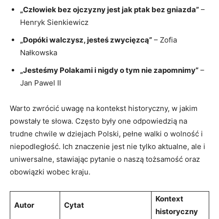
„Człowiek ​bez ojczyzny ‍jest jak ptak ‌bez gniazda”
–
Henryk Sienkiewicz
„Dopóki walczysz, jesteś zwycięzcą”
​– Zofia
Nałkowska
„Jesteśmy Polakami i nigdy o tym nie zapomnimy”
–
Jan Pawel‌ II
Warto zwrócić uwagę ‍na kontekst historyczny, w jakim
⁢powstały te słowa. Często były one odpowiedzią na
trudne chwile w dziejach Polski, pełne walki o wolność i
niepodległość. Ich znaczenie⁢ jest nie tylko aktualne, ale⁣ i
uniwersalne, stawiając pytanie o ‍naszą tożsamość ⁣oraz
obowiązki wobec kraju.
Kontext
Autor
Cytat
historyczny