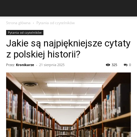
Strona główna
Pytania od czytelników
Pytania od czytelników
Jakie są najpiękniejsze cytaty
z polskiej historii?
Przez
Kronikarze
-
21 sierpnia 2025
325
0