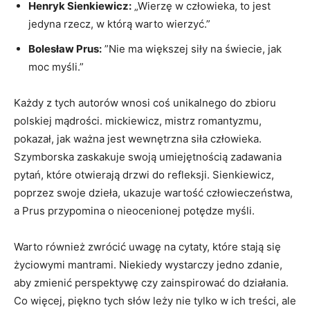
Henryk Sienkiewicz:
„Wierzę w człowieka, ⁢to jest
jedyna rzecz, w którą warto​ wierzyć.”
Bolesław ⁢Prus:
​”Nie ma ​większej siły na świecie, jak
moc ⁢myśli.”
Każdy z tych autorów wnosi ⁣coś ⁢unikalnego do zbioru
polskiej mądrości. ⁣mickiewicz, mistrz romantyzmu,
pokazał, jak ważna jest wewnętrzna siła człowieka.
Szymborska zaskakuje swoją umiejętnością zadawania
pytań, które otwierają drzwi do refleksji. Sienkiewicz,
poprzez swoje dzieła, ukazuje wartość człowieczeństwa,
⁢a Prus przypomina o nieocenionej potędze ⁤myśli.
Warto ‍również zwrócić uwagę‌ na cytaty, które stają się
życiowymi ​mantrami.‌ Niekiedy wystarczy jedno zdanie,
aby zmienić perspektywę czy zainspirować ‌do⁢ działania.
Co więcej, piękno ⁤tych słów leży nie ‌tylko w ich treści, ale