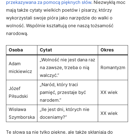
przekazywana za pomocą pięknych ‌słów
. Niezwykłą moc
mają także cytaty wielkich poetów‍ i pisarzy, którzy
wykorzystali swoje pióra jako narzędzie do ⁣walki o
wolność. Wspólnie kształtują one ​naszą tożsamość
narodową.
Osoba
Cytat
Okres
„Wolność ​nie jest dana raz
Adam​
na​ zawsze, ⁤trzeba o nią
Romantyzm
mickiewicz
walczyć.”
„Naród, który traci⁢
Józef‌
pamięć, przestaje ⁢być
XX wiek
Piłsudski
narodem.”
Wisława
„Ile‌ jest dni, których nie
XX wiek
Szymborska
doceniamy?”
Te słowa są nie tylko piękne, ⁤ale także skłaniają do⁤