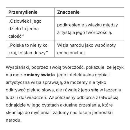
Przemyślenie
Znaczenie
„Człowiek i ​jego
podkreślenie związku między
dzieło to jedna
artystą a jego twórczością.
całość.”
„Polska to nie tylko
Wizja⁤ narodu jako wspólnoty
kraj, to stan duszy.”
emocjonalnej.
Wyspiański, ‌poprzez swoją⁢ twórczość, pokazuje, że język
ma moc ​
zmiany⁣ świata
. jego intelektualna głębia i
artystyczna⁢ wizja sprawiają, że możemy ​nie tylko
odkrywać piękno słowa, ale również jego
siłę
w łączeniu
ludzi i doświadczeń. Współczesny ⁢odbiorca z łatwością
odnajdzie w jego cytatach aktualne ⁤przesłania,‌ które
skłaniają do myślenia i zadumy nad losem jednostki i
narodu.