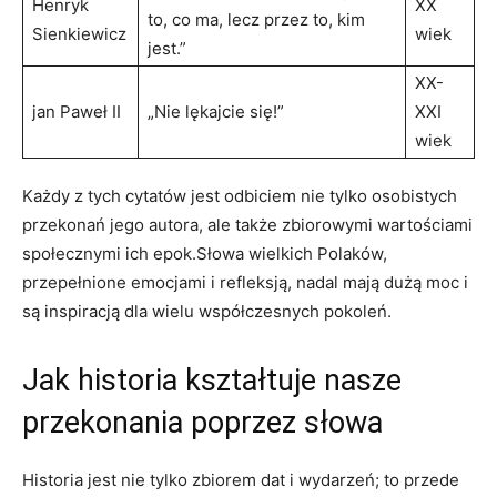
Henryk
XX
to,‍ co ‌ma, ⁢lecz przez ‍to, kim
Sienkiewicz
wiek
jest.”
XX-
jan Paweł II
„Nie lękajcie się!”
XXI
wiek
Każdy ⁤z tych cytatów jest odbiciem ‌nie⁤ tylko osobistych
przekonań jego autora, ale także‌ zbiorowymi wartościami
społecznymi ich epok.Słowa wielkich Polaków,
przepełnione emocjami i ⁢refleksją, nadal mają dużą moc i
są inspiracją dla wielu współczesnych pokoleń.
Jak historia kształtuje nasze
przekonania poprzez słowa
Historia jest nie tylko ⁣zbiorem⁣ dat i⁣ wydarzeń;⁤ to przede