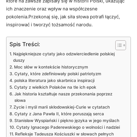
które na zawsze zapisały się w historii Polski, ukazując
ich znaczenie oraz wpływ na współczesne
pokolenia.Przekonaj się, jak siła słowa potrafi łączyć,
inspirować i‌ tworzyć tożsamość narodu.
Spis Treści:
Najpiękniejsze cytaty jako odzwierciedlenie polskiej
duszy
Moc słów w kontekście historycznym
Cytaty, które zdefiniowały polski patriotyzm
polska‌ literatura jako skarbnica inspiracji
Cytaty⁤ z wielkich Polaków⁤ na tle ich epok
Jak historia kształtuje nasze przekonania poprzez
słowa
Zycie i ​myśl marii skłodowskiej-Curie ⁣w ⁤cytatach
Cytaty⁢ z Jana Pawła ⁣II, które poruszają serca
Stanisław Wyspiański ⁣i piękno języka w jego myślach
Cytaty Ignacego Paderewskiego o wolności i nadziei
Refleksje Tadeusza Kościuszki w⁣ słowach pełnych