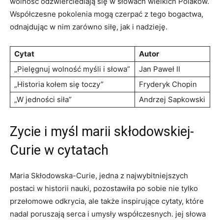
wolność odzwierciedlają się w słowach wielkich Polaków.
⁢Współczesne pokolenia⁢ mogą czerpać z tego bogactwa,
odnajdując w nim​ zarówno​ siłę, jak i nadzieję.
Cytat
Autor
„Pielęgnuj wolność myśli i słowa”
Jan Paweł II
„Historia ​kołem się toczy”
Fryderyk Chopin
„W jedności ⁢siła”
Andrzej⁣ Sapkowski
Zycie i ​myśl marii skłodowskiej-
Curie ⁣w ⁤cytatach
Maria Skłodowska-Curie, jedna z najwybitniejszych
postaci w historii nauki, ⁢pozostawiła po sobie nie tylko
przełomowe odkrycia, ale także inspirujące cytaty, które
nadal ⁢poruszają serca i umysły współczesnych. jej słowa