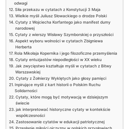
odwagi
Siła ‌przekazu w cytatach‌ z Konstytucji ⁢3 Maja
Wielkie myśli Juliusz Słowackiego o drodze Polski
Cytaty z Wojciecha Korfantego ⁣jako manifest dumy
narodowej
Cytaty z​ wierszy Wisławy Szymborskiej o przyszłości
Aspekt‍ wyboru wolności w cytatach ​Zbigniewa
Herberta
Rola Mikołaja Kopernika i jego filozoficzne przemyślenia
Cytaty entuzjastów ⁢niepodległości w ‍XX wieku
Jak zwycięstwo kształtuje myśli w cytatach z Bitwy
Warszawskiej
Cytaty ‌z⁢ Żołnierzy Wyklętych jako głosy pamięci
Inpirujące myśli z kart historii o Polskim Ruchu
Solidarności
Cytaty, które mogą być⁢ motywacją w⁣ dzisiejszym
świecie
jak interpretować historyczne cytaty w kontekście
współczesności
Zastosowanie ⁣cytatów w edukacji patriotycznej
Przesłanie miłości ojczyzny w polskich ‌przysłowiach