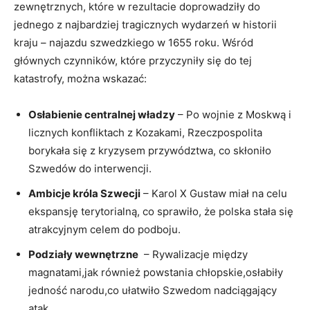
zewnętrznych, które w rezultacie doprowadziły do
jednego z najbardziej tragicznych wydarzeń w historii
kraju – najazdu szwedzkiego w 1655 roku. ⁢Wśród
głównych czynników,⁤ które przyczyniły się do tej
katastrofy, można wskazać:
Osłabienie centralnej władzy
‍– Po wojnie z Moskwą⁣ i
‌licznych konfliktach z‍ Kozakami, Rzeczpospolita
borykała się z​ kryzysem przywództwa, co skłoniło
Szwedów do interwencji.
Ambicje króla Szwecji
– Karol ‌X Gustaw miał ‍na celu
ekspansję​ terytorialną, co sprawiło, ‍że polska stała się
atrakcyjnym celem do podboju.
Podziały wewnętrzne
​ – Rywalizacje między
magnatami,jak również​ powstania chłopskie,osłabiły
jedność narodu,co‌ ułatwiło Szwedom nadciągający
atak.