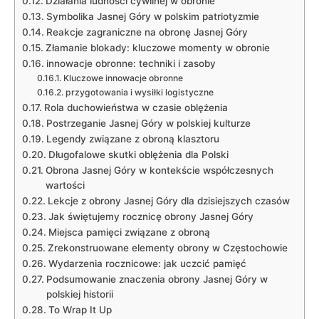
Działania ludności‍ cywilnej w obronie
Symbolika Jasnej Góry w polskim patriotyzmie
Reakcje zagraniczne na‍ obronę Jasnej Góry
Złamanie blokady: kluczowe momenty ‍w obronie
innowacje obronne:⁢ techniki⁣ i zasoby
Kluczowe innowacje obronne
przygotowania i wysiłki ⁤logistyczne
Rola duchowieństwa w czasie oblężenia
Postrzeganie Jasnej Góry w polskiej kulturze
Legendy związane z obroną klasztoru
Długofalowe skutki oblężenia dla Polski
Obrona Jasnej Góry w kontekście współczesnych
wartości
Lekcje z obrony Jasnej Góry dla dzisiejszych czasów
Jak świętujemy rocznicę obrony Jasnej Góry
Miejsca pamięci związane z obroną
Zrekonstruowane elementy obrony ⁣w Częstochowie
Wydarzenia rocznicowe:⁢ jak uczcić‌ pamięć
Podsumowanie znaczenia obrony Jasnej Góry ⁣w
polskiej historii
To Wrap ​It Up