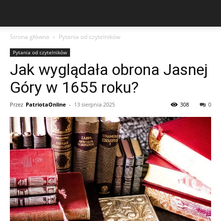
Strona główna
Pytania od czytelników
Pytania od czytelników
Jak wyglądała obrona Jasnej
Góry w 1655 roku?
Przez
PatriotaOnline
-
13 sierpnia 2025
308
0