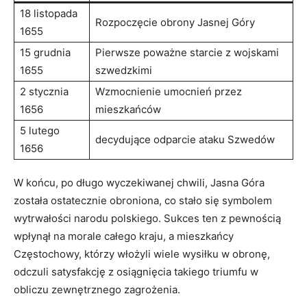
18 listopada
Rozpoczęcie obrony Jasnej ⁢Góry
1655
15 grudnia
Pierwsze poważne starcie z wojskami
1655
szwedzkimi
2 ‍stycznia
Wzmocnienie umocnień przez
1656
mieszkańców
5 lutego
decydujące⁤ odparcie ataku Szwedów
1656
W końcu, po długo wyczekiwanej chwili, Jasna Góra
została ‍ostatecznie obroniona, co stało się symbolem
wytrwałości narodu polskiego. Sukces ten‌ z pewnością
wpłynął na morale⁤ całego kraju, a mieszkańcy
Częstochowy, ⁣którzy⁣ włożyli wiele wysiłku w obronę,
odczuli satysfakcję z⁢ osiągnięcia takiego ‍triumfu w
obliczu zewnętrznego zagrożenia.