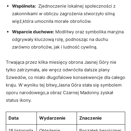
Wspólnota:
⁢ Zjednoczenie lokalnej społeczności z
zakonnikami w obliczu zagrożenia stworzyło silną
więź,która umocniła ‍morale obrońców.
Wsparcie duchowe:
Modlitwy‍ oraz symbolika maryjna
odgrywały kluczową rolę, podnosząc na​ duchu
zarówno obrońców,​ jak i ludność cywilną.
Trwająca przez kilka miesięcy obrona Jasnej ‍Góry nie
tylko zatrzymała, ale ‌wręcz⁢ odwróciła dalsze plany
Szwedów, co⁣ miało długofalowe konsekwencje dla całego
⁤kraju. W wyniku tej bitwy,Jasna Góra stała się symbolem
oporu narodowego,a obraz Czarnej Madonny zyskał
status ikony.
Data
Wydarzenie
Znaczenie
18 listopada
Oblężenie⁤
Początek heroicznej