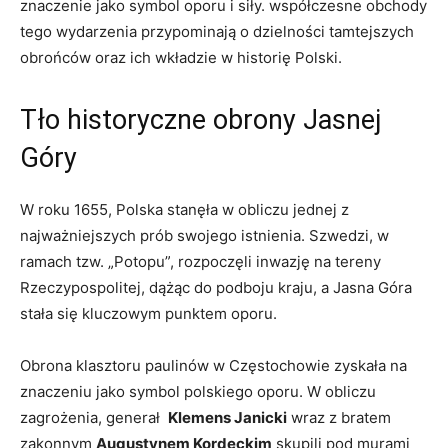
znaczenie jako symbol oporu i siły. współczesne obchody
tego wydarzenia przypominają o dzielności tamtejszych
obrońców oraz ‌ich wkładzie w‌ historię Polski.
Tło historyczne obrony Jasnej
Góry
W ‌roku 1655, Polska stanęła w ​obliczu jednej z
najważniejszych prób swojego istnienia. Szwedzi, w
ramach tzw. „Potopu”, rozpoczęli inwazję‍ na⁢ tereny
Rzeczypospolitej, dążąc do ⁢podboju kraju, a Jasna Góra
stała się kluczowym punktem oporu.
Obrona klasztoru paulinów w Częstochowie zyskała na
znaczeniu jako symbol polskiego oporu. W obliczu
zagrożenia, generał ⁣
Klemens Janicki
wraz ‍z bratem
zakonnym
Augustynem Kordeckim
skupili pod murami