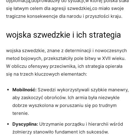
dyplomacją,doprowadziły do sytuacji,w‍ której polska stała
się ⁢łatwym celem dla agresji szwedzkiej,co miało swoje
tragiczne konsekwencje dla narodu i przyszłości kraju.
wojska szwedzkie i ich strategia
wojska szwedzkie, znane z ‌determinacji i ⁢nowoczesnych⁤
metod bojowych, przekształciły pole⁣ bitwy w XVII wieku.
W obliczu ofensywy przeciwnika, ich⁣ strategia opierała
⁣się na‌ trzech kluczowych elementach:
Mobilność:
Szwedzi ‍wykorzystywali szybkie manewry,
aby ⁤zaskoczyć ‌obrońców. Ich armia była niezwykle
dobrze wyszkolona w poruszaniu się​ po trudnym
terenie.
Dyscyplina:
Utrzymanie porządku⁣ i hierarchii wśród⁤
żołnierzy stanowiło fundament ich sukcesów.