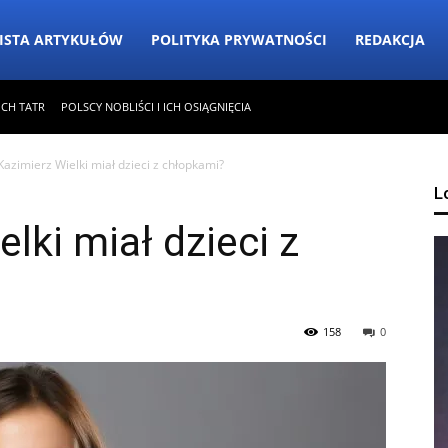
ISTA ARTYKUŁÓW
POLITYKA PRYWATNOŚCI
REDAKCJA
ICH TATR
POLSCY NOBLIŚCI I ICH OSIĄGNIĘCIA
Kazimierz Wielki miał dzieci z chłopkami?
L
lki miał dzieci z
158
0