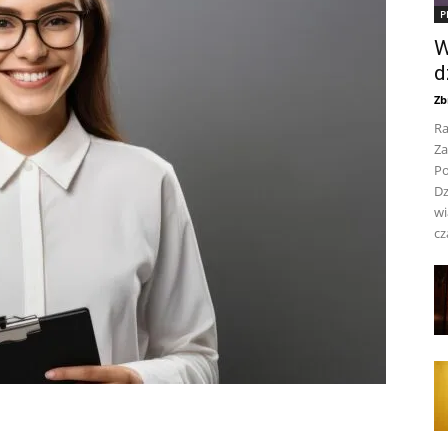
P
W
d
Zb
Ra
Za
Po
Dz
wi
cz