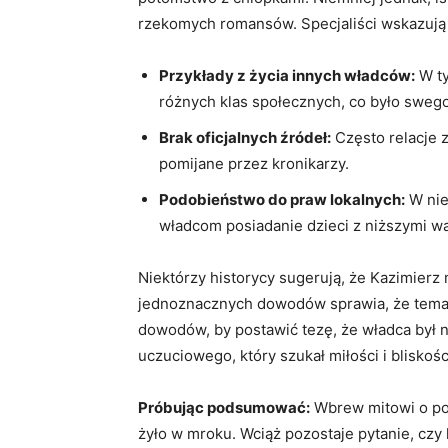
rzekomych romansów.⁣ Specjaliści wskazują 
Przykłady z życia innych władców:
⁢W t
różnych ⁣klas społecznych, co było sweg
Brak oficjalnych źródeł:
Często relacje z
pomijane przez‌ kronikarzy.
Podobieństwo do praw lokalnych:
W nie
władcom posiadanie dzieci z ⁤niższymi 
Niektórzy historycy sugerują, że⁢ Kazimierz
jednoznacznych dowodów sprawia, że temat 
⁤dowodów, by postawić tezę, że władca ‌był ni
⁤uczuciowego, który szukał miłości i bliskoś
Próbując podsumować:
Wbrew mitowi ⁤o pot
żyło w mroku. Wciąż pozostaje pytanie, czy 