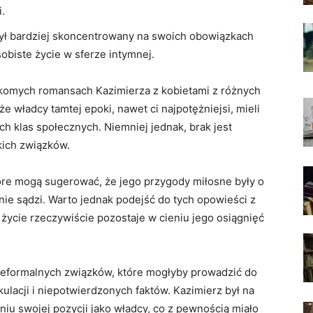
.
ył bardziej skoncentrowany na swoich obowiązkach
biste ⁤życie w sferze intymnej.
ekomych romansach ⁤Kazimierza z kobietami z różnych⁤
e władcy tamtej epoki, nawet ci najpotężniejsi, mieli​
h‍ klas społecznych. Niemniej jednak, brak jest
ich związków.
tóre mogą sugerować, że jego przygody miłosne ‍były o
hnie sądzi. Warto jednak podejść do tych opowieści z
e życie rzeczywiście pozostaje w cieniu jego osiągnięć
ieformalnych związków, które mogłyby prowadzić do
ulacji i niepotwierdzonych faktów. Kazimierz był ⁣na
niu swojej pozycji jako władcy, co z pewnością miało