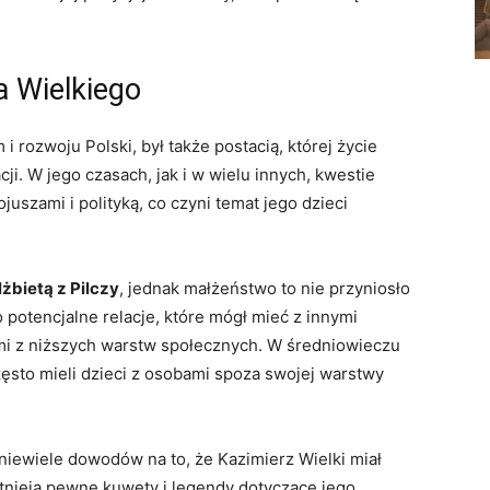
a Wielkiego
i rozwoju Polski, był także postacią, której życie
ji. W jego czasach, jak i w wielu ⁣innych, kwestie
uszami i polityką, co⁣ czyni temat jego dzieci
lżbietą z Pilczy
, jednak małżeństwo to nie przyniosło
to potencjalne relacje, które mógł‍ mieć​ z innymi
tami z niższych warstw społecznych. W średniowieczu
zęsto ⁣mieli dzieci z osobami spoza swojej warstwy
iewiele dowodów na to, że ‍Kazimierz Wielki miał
tnieją pewne kuwety i legendy dotyczące jego ​