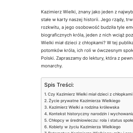
Kazimierz Wielki, znany ⁢jako jeden z najwybi
stałe ⁤w karty naszej historii. Jego rządy, 
rozkwitu, a jego osobowość budziła tyle emo
biograficznych króla, jeden z nich wciąż po
Wielki miał dzieci z chłopkami? W ⁣tej publ
potomków króla, ‍ich roli​ w ówczesnym społ
Polski. Zapraszamy do lektury, która‍ z pew
monarchy.
Spis Treści:
Czy ⁢Kazimierz Wielki miał dzieci z chłopkami
Życie prywatne Kazimierza Wielkiego
Kazimierz Wielki a rodzina królewska
Kontekst historyczny narodzin i wychowania
Chłopcy w średniowieczu: ​rola i status społ
Kobiety w życiu Kazimierza Wielkiego