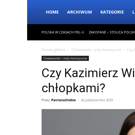
HOME
ARCHIWUM
KATEGORIE
L
POLSKA W CZASACH PRL-U
ZAKOPANE – STOLICA POLSK
Strona główna
Ciekawostki i mity historyczne
Czy 
Ciekawostki i mity historyczne
Czy Kazimierz Wie
chłopkami?
Przez
PatriotaOnline
-
26 października 2025