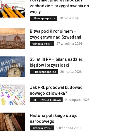
Fortyfikacje na wschodzie i
zachodzie – przygotowania do
wojny
20 maja 2026
II Rzeczpospolita
Bitwa pod Kircholmem –
zwycięstwo nad Szwedami
27 września 2024
Historia Polski
35 lat III RP – bilans nadziei,
błędów i przyszłości
26 marca 2026
III Rzeczpospolita
Jak PRL próbował budować
nowego człowieka?
9 listopada 2025
PRL – Polska Ludowa
Historia polskiego stroju
narodowego
9 listopada 2021
Historia Polski