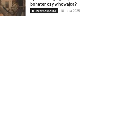
bohater czy winowajca?
10 lipca 2025
II Rzeczpospolita