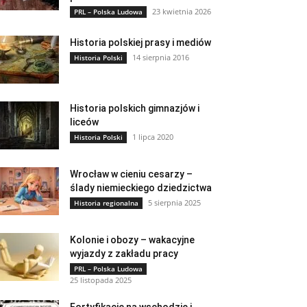
23 kwietnia 2026
PRL – Polska Ludowa
Historia polskiej prasy i mediów
14 sierpnia 2016
Historia Polski
Historia polskich gimnazjów i
liceów
1 lipca 2020
Historia Polski
Wrocław w cieniu cesarzy –
ślady niemieckiego dziedzictwa
5 sierpnia 2025
Historia regionalna
Kolonie i obozy – wakacyjne
wyjazdy z zakładu pracy
PRL – Polska Ludowa
25 listopada 2025