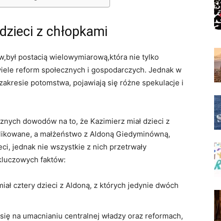
 dzieci z chłopkami
ów,był postacią wielowymiarową,która nie tylko
iele reform społecznych i gospodarczych.⁢ Jednak w
 zakresie potomstwa, pojawiają się różne spekulacje i
nych ‍dowodów na to, że Kazimierz miał dzieci z
plikowane, a małżeństwo‍ z Aldoną Giedyminówną,
eci, jednak‌ nie wszystkie z nich przetrwały
kluczowych ​faktów:
iał cztery dzieci z Aldoną, z których jedynie dwóch
 się na umacnianiu centralnej władzy oraz reformach,