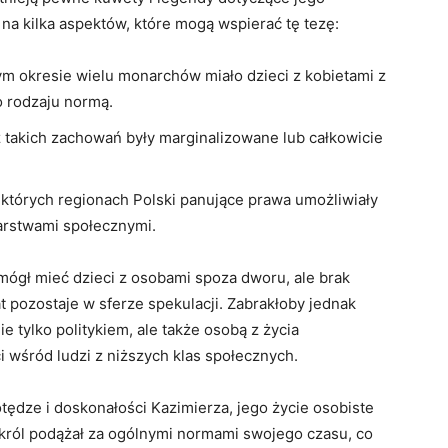
na kilka ‌aspektów, które mogą wspierać tę tezę:
ym ​okresie wielu monarchów miało ‍dzieci z kobietami z
o rodzaju normą.
 ⁢takich zachowań były ⁤marginalizowane lub całkowicie
których regionach Polski ‌panujące prawa umożliwiały
warstwami społecznymi.
 mógł mieć dzieci z osobami spoza dworu, ale brak
pozostaje w sferze spekulacji. Zabrakłoby jednak
e tylko politykiem, ale także osobą⁢ z życia
ci wśród ludzi z niższych klas społecznych.
ędze i doskonałości Kazimierza, jego życie‍ osobiste
król podążał ‍za ogólnymi normami swojego‌ czasu, co