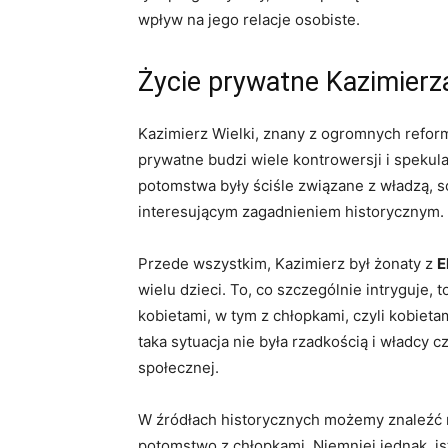
wpływ na jego relacje osobiste.
Życie prywatne Kazimierz
Kazimierz ‍Wielki, znany z ogromnych reform 
prywatne budzi wiele kontrowersji ⁢i spekulac
potomstwa były ściśle związane z władzą, soj
interesującym zagadnieniem historycznym.
Przede wszystkim, Kazimierz był żonaty z
E
wielu dzieci. To, co szczególnie‍ intryguje, ⁤
kobietami, ‍w ‍tym z chłopkami, czyli kobie
taka sytuacja nie była rzadkością i władcy c
społecznej.
W źródłach historycznych możemy⁢ znaleźć n
potomstwo z chłopkami. Niemniej jednak, is