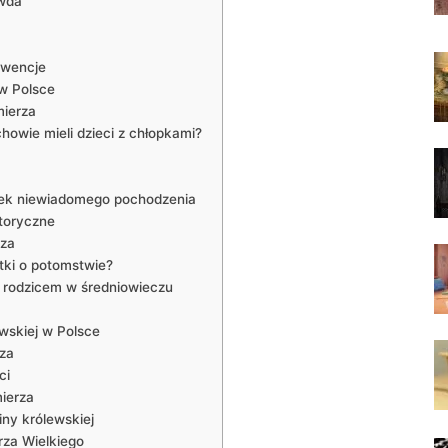
awda
kwencje
 w Polsce
mierza
howie mieli dzieci z chłopkami?
omek niewiadomego pochodzenia
storyczne
rza
tki​ o potomstwie?
 ⁢rodzicem w średniowieczu
wskiej ‌w Polsce
rza
ci
mierza
ny królewskiej
rza Wielkiego