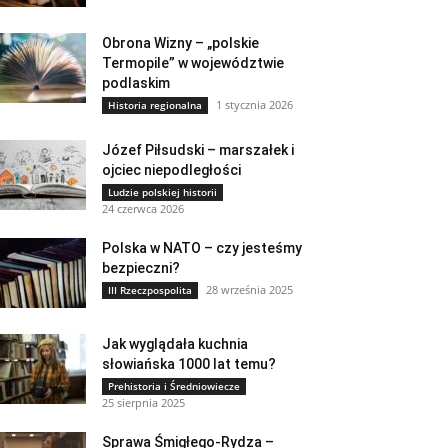
Obrona Wizny – „polskie
Termopile” w województwie
podlaskim
1 stycznia 2026
Historia regionalna
Józef Piłsudski – marszałek i
ojciec niepodległości
Ludzie polskiej historii
24 czerwca 2026
Polska w NATO – czy jesteśmy
bezpieczni?
28 września 2025
III Rzeczpospolita
Jak wyglądała kuchnia
słowiańska 1000 lat temu?
Prehistoria i Średniowiecze
25 sierpnia 2025
Sprawa Śmigłego-Rydza –