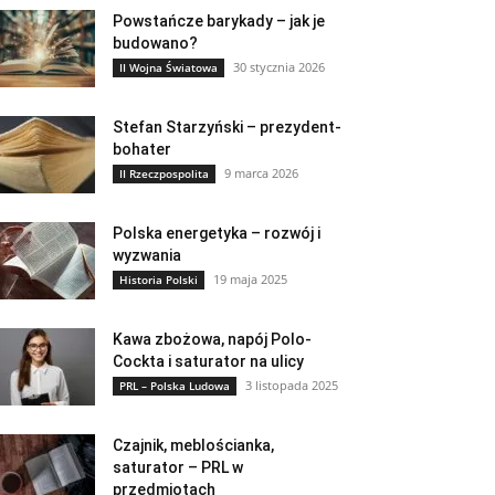
Powstańcze barykady – jak je
budowano?
30 stycznia 2026
II Wojna Światowa
Stefan Starzyński – prezydent-
bohater
9 marca 2026
II Rzeczpospolita
Polska energetyka – rozwój i
wyzwania
19 maja 2025
Historia Polski
Kawa zbożowa, napój Polo-
Cockta i saturator na ulicy
3 listopada 2025
PRL – Polska Ludowa
Czajnik, meblościanka,
saturator – PRL w
przedmiotach