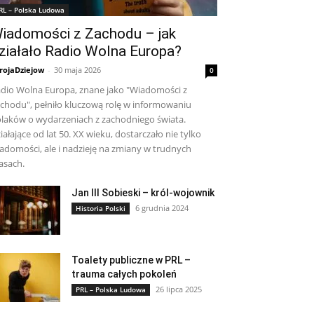
RL – Polska Ludowa
iadomości z Zachodu – jak
ziałało Radio Wolna Europa?
rojaDziejow
-
30 maja 2026
0
dio Wolna Europa, znane jako "Wiadomości z
chodu", pełniło kluczową rolę w informowaniu
laków o wydarzeniach z zachodniego świata.
iałające od lat 50. XX wieku, dostarczało nie tylko
adomości, ale i nadzieję na zmiany w trudnych
asach.
Jan III Sobieski – król-wojownik
6 grudnia 2024
Historia Polski
Toalety publiczne w PRL –
trauma całych pokoleń
26 lipca 2025
PRL – Polska Ludowa