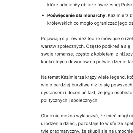
które odmieniły oblicze ​ówczesnej Polski
Poświęcenie dla monarchy:
Kazimierz b
królewskich,co mogło ograniczać jego oso
Pojawiają się również teorie mówiące ⁣o⁢ rz
warstw ‍społecznych. ​Często podkreśla się, ż
swoje romanse, często z kobietami z niższyc
konkretnych dowodów na potwierdzenie tak
Na temat Kazimierza krąży⁣ wiele legend, k
wiele bardziej ​burzliwe niż to‌ się powszec
dystansem i ⁤doceniać fakt, że jego osobist
⁢politycznych i społecznych.
Choć nie można wykluczyć, że mieć mógł n
urodzenia dzieci, pozostaje to w sferze spek
tyle pragmatyczny, że skupił się na umocnie