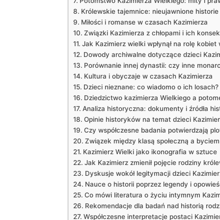
Potomstwo Kazimierza Wielkiego: mity i pr
Królewskie tajemnice: nieujawnione historie
Miłości i romanse w czasach Kazimierza
Związki Kazimierza z chłopami⁢ i ich konse
Jak Kazimierz wielki wpłynął na rolę kobiet
Dowody archiwalne dotyczące dzieci Kazi
Porównanie innej dynastii: czy inne monarc
Kultura i obyczaje‌ w czasach Kazimierza
Dzieci nieznane: co wiadomo o ich losach?
Dziedzictwo kazimierza Wielkiego ⁤a pot
Analiza historyczna: dokumenty i źródła hi
Opinie historyków na temat dzieci Kazimie
Czy współczesne badania potwierdzają⁤ plo
Związek między klasą społeczną a byciem
Kazimierz Wielki jako ikonografia w sztuce
Jak Kazimierz ‍zmienił pojęcie rodziny króle
Dyskusje wokół legitymacji dzieci Kazimie
Nauce o historii poprzez legendy i opowieś
Co mówi literatura o życiu intymnym Kazi
Rekomendacje dla badań nad historią rodzi
Współczesne interpretacje postaci Kazimie