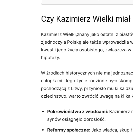
Czy ⁢Kazimierz Wielki miał
Kazimierz Wielki,znany jako ostatni z piast
zjednoczyła Polskę,ale także wprowadziła w
⁢kwestii ​jego życia osobistego, zwłaszcza w
hipotezy.
W źródłach historycznych nie ma jednoznacz
chłopkami. Jego ⁣życie rodzinne było skom
pochodzącą z Litwy, przyniosło ⁣mu kilka dzi
dzieciństwo. warto⁤ zwrócić uwagę na kilka 
Pokrewieństwo z władcami:
Kazimierz m
synów osiągnęło dorosłość.
Reformy społeczne:
Jako władca, skupił​