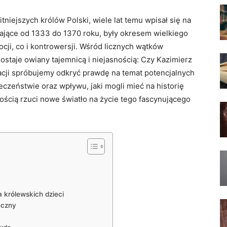
tniejszych królów Polski, wiele lat temu wpisał‍ się⁤ na
trwające od 1333 do ‍1370 roku, były okresem wielkiego
cji, co i ‌kontrowersji. Wśród licznych wątków
zostaje owiany tajemnicą i niejasnością: Czy Kazimierz
ikacji spróbujemy odkryć prawdę na temat potencjalnych⁤
eczeństwie oraz wpływu, jaki mogli mieć na historię
nością rzuci nowe światło na życie tego fascynującego
 królewskich dzieci
eczny