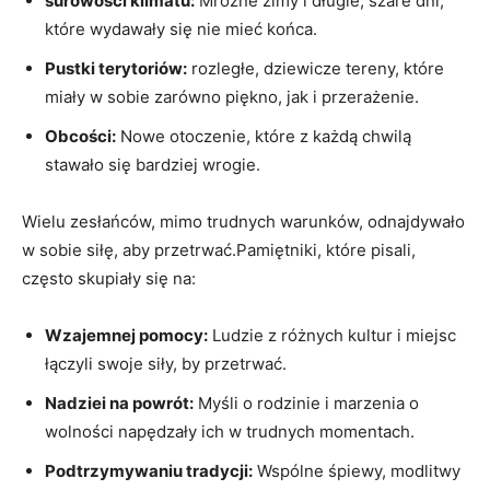
surowości klimatu:
Mroźne zimy i długie, szare dni,
które wydawały się nie mieć końca.
Pustki terytoriów:
rozległe, dziewicze tereny, które
miały w sobie zarówno piękno, jak i przerażenie.
Obcości:
Nowe otoczenie, które z każdą chwilą
stawało się bardziej wrogie.
Wielu zesłańców, mimo trudnych warunków, odnajdywało
w sobie siłę, aby przetrwać.Pamiętniki, które pisali,
często skupiały się na:
Wzajemnej pomocy:
Ludzie z różnych kultur i miejsc
łączyli swoje siły, by przetrwać.
Nadziei na powrót:
Myśli o rodzinie i marzenia o
wolności napędzały ich w trudnych momentach.
Podtrzymywaniu tradycji:
Wspólne śpiewy, modlitwy