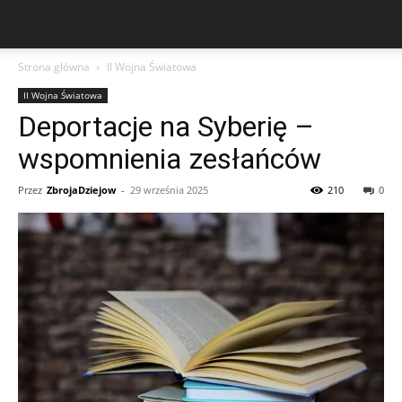
Strona główna
II Wojna Światowa
II Wojna Światowa
Deportacje na Syberię –
wspomnienia zesłańców
Przez
ZbrojaDziejow
-
29 września 2025
210
0