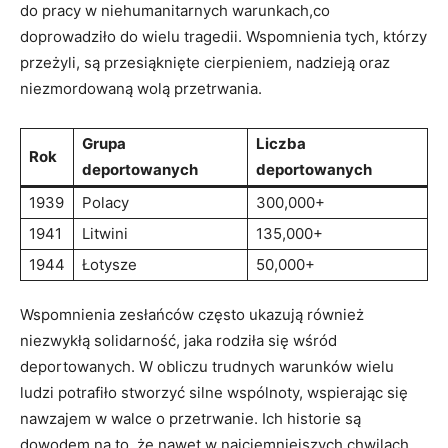
do pracy w niehumanitarnych warunkach,co
doprowadziło do wielu tragedii. Wspomnienia tych, którzy
przeżyli, są przesiąknięte cierpieniem, nadzieją oraz
niezmordowaną wolą przetrwania.
Grupa
Liczba
Rok
deportowanych
deportowanych
1939
Polacy
300,000+
1941
Litwini
135,000+
1944
Łotysze
50,000+
Wspomnienia zesłańców często ukazują również
niezwykłą solidarność, jaka rodziła się wśród
deportowanych. W obliczu trudnych warunków wielu
ludzi potrafiło stworzyć silne wspólnoty, wspierając się
nawzajem w walce o przetrwanie. Ich historie są
dowodem na to, że nawet w najciemniejszych chwilach