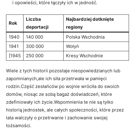
i opowieści, które łączyły ich w jedność.
Liczba
Najbardziej dotknięte
Rok
deportacji
regiony
1940
140 000
Polska Wschodnia
1941
300 000
Wołyń
[1945
250 000
Kresy Wschodnie
Wiele z tych historii pozostaje nieopowiedzianych lub
zapomnianych,ale ich siła przetrwała w pamięci
rodzin.Część zesłańców po wojnie wróciła do swoich
domów, niosąc ze sobą bagaż doświadczeń, które
zdefiniowały ich życie.Wspomnienia te nie są tylko
historią jednostek, ale całych społeczności, które przez
lata walczyły o przetrwanie i zachowanie swojej
tożsamości.