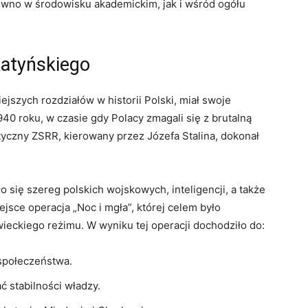
równo w środowisku akademickim, jak i wśród ​ogółu
katyńskiego
ejszych rozdziałów w historii Polski, ​miał swoje
40 roku, ‌w czasie gdy Polacy zmagali się z brutalną
tyczny ZSRR, kierowany przez Józefa Stalina, dokonał
ło się szereg polskich wojskowych, inteligencji, a także
jsce operacja „Noc i mgła”, której celem‍ było
eckiego reżimu. W wyniku tej operacji ​dochodziło⁣ do:
‍społeczeństwa.
ać stabilności władzy.