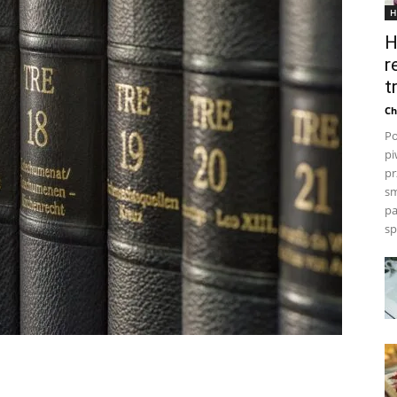
H
H
r
t
Ch
Po
pi
pr
sm
pa
sp