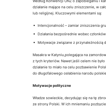
Według Konwencji ONZ⁤ o zapobieganiu i kar
działanie mające ⁢na celu zniszczenie, w⁢ ca
lub religijnej. Kluczowymi elementami są:
Intencjonalność – zamiar⁢ zniszczenia gru
Działania​ bezpośrednie wobec ⁢członków
Motywacje ​związane ​z przynależnością 
Masakra w Katyniu,polegająca na zamordowa
z tych kryteriów. Nawet jeśli celem nie‍ był
działanie to miało na celu pozbawienie Polsk
do ​długofalowego ‌osłabienia narodu polski
Motywacje polityczne
Władze sowieckie, decydując się na tę zbr
ze ⁣strony Polski.‍ W ich mniemaniu‌ pozbyci