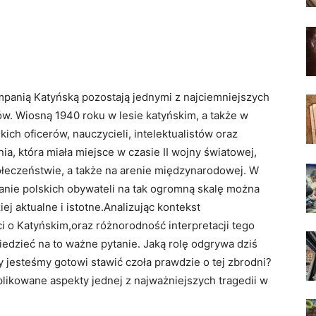
mpanią Katyńską ⁣pozostają jednymi z⁢ najciemniejszych
.⁤ Wiosną 1940 roku ​w lesie katyńskim, ⁢a także w
kich ⁣oficerów, nauczycieli, intelektualistów⁢ oraz
ia, która miała miejsce w czasie II wojny światowej,
ołeczeństwie, a‍ także na arenie międzynarodowej. W
wanie polskich obywateli na tak ogromną skalę⁣ można
ej aktualne i istotne.Analizując kontekst
 o ⁤Katyńskim,oraz⁣ różnorodność interpretacji tego
dzieć na to ⁤ważne pytanie. Jaką rolę odgrywa dziś
 jesteśmy gotowi stawić czoła prawdzie⁤ o tej zbrodni?
mplikowane ⁣aspekty jednej z najważniejszych tragedii⁣ w