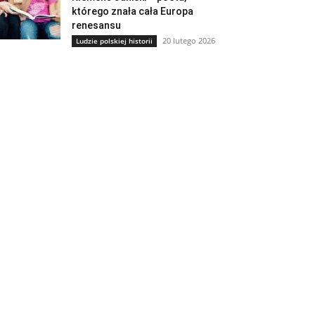
którego znała cała Europa
renesansu
20 lutego 2026
Ludzie polskiej historii