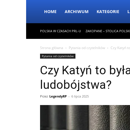
HOME
ARCHIWUM
KATEGORIE
L
POLSKA W CZASACH PRL-U
ZAKOPANE – STOLICA POLSK
Strona główna
Pytania od czytelników
Czy Katyń t
Pytania od czytelników
Czy Katyń to był
ludobójstwa?
Przez
LegendyRP
-
6 lipca 2025