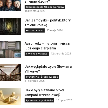
znienawidzony?
Rzeczpospolita Obojga Narodów
18 kwietnia 2026
Jan Zamoyski – polityk, który
zmienił Polskę
25 maja 2024
Historia Polski
Auschwitz – historia miejsca i
ludzkiego cierpienia
12 sierpnia 2025
II Wojna Światowa
Jak wyglądało życie Słowian w
VII wieku?
Prehistoria i Średniowiecze
31 sierpnia 2025
Jakie były nieznane bitwy
kampanii wrześniowej?
16 lipca 2025
Pytania od czytelników