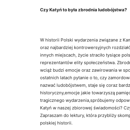
Czy Katyń to była‌ zbrodnia ludobójstwa?
W historii ‍Polski wydarzenia związane z Ka
oraz najbardziej kontrowersyjnych rozdziałów
innych miejscach, życie straciło tysiące‌ pols
reprezentantów⁢ elity społeczeństwa. Zbrodn
wciąż budzi emocje ⁣oraz⁤ zawirowania‍ w sp
ostatnich latach pytanie o to, czy zamordo
nazwać ludobójstwem, staje się coraz bardzi
historyczny,emocje jakie towarzyszą pamięci
tragicznego wydarzenia,spróbujemy odpowie
Katyń w ⁣naszej ⁢zbiorowej świadomości? Czy
‍Zapraszam ​do lektury,⁢ która przybliży sko
polskiej historii.