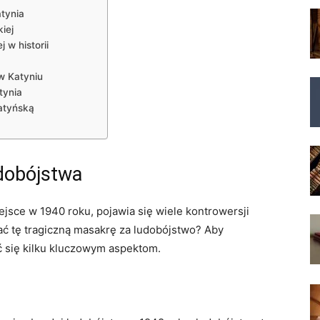
atynia
iej
 w historii
⁣w Katyniu
tynia
katyńską
udobójstwa
iejsce w 1940 roku, pojawia ​się wiele kontrowersji
ać tę ⁤tragiczną⁤ masakrę ​za ludobójstwo? Aby
 ⁤się ⁢kilku kluczowym aspektom.