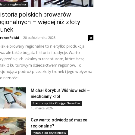
istoria regionalna
istoria polskich browarów
egionalnych – więcej niż złoty
runek
ronosPolski
-
20 października 2025
0
lskie browary regionalne to nie tylko produkcja
wa, ale także bogata historia i tradycje. Warto
zyjrzeć się ich lokalnym recepturom, które łączą
aki z kulturowym dziedzictwem regionów. To
sjonująca podróż przez złoty trunek i jego wpływ na
ołeczności.
Michał Korybut Wiśniowiecki –
niechciany król
Rzeczpospolita Obojga Narodów
15 marca 2026
Czy warto odwiedzać muzea
regionalne?
Pytania od czytelników