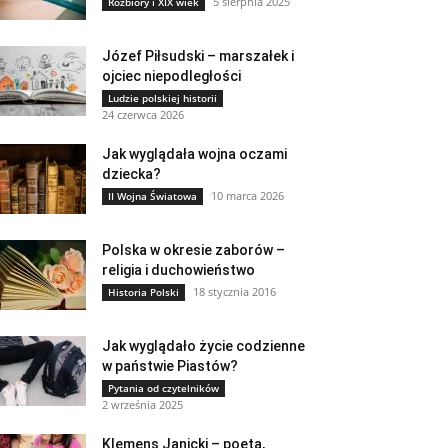
5 sierpnia 2025
Rozbiory i XIX wiek
Józef Piłsudski – marszałek i
ojciec niepodległości
Ludzie polskiej historii
24 czerwca 2026
Jak wyglądała wojna oczami
dziecka?
10 marca 2026
II Wojna Światowa
Polska w okresie zaborów –
religia i duchowieństwo
18 stycznia 2016
Historia Polski
Jak wyglądało życie codzienne
w państwie Piastów?
Pytania od czytelników
2 września 2025
Klemens Janicki – poeta,