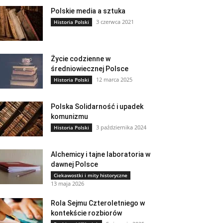
Polskie media a sztuka
3 czerwca 2021
Historia Polski
Życie codzienne w
średniowiecznej Polsce
12 marca 2025
Historia Polski
Polska Solidarność i upadek
komunizmu
3 października 2024
Historia Polski
Alchemicy i tajne laboratoria w
dawnej Polsce
Ciekawostki i mity historyczne
13 maja 2026
Rola Sejmu Czteroletniego w
kontekście rozbiorów