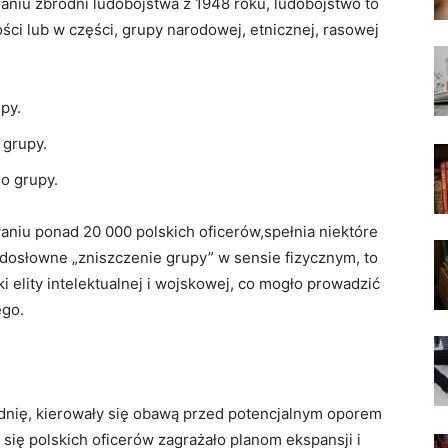
aniu zbrodni ludobójstwa z 1948 roku, ⁣ludobójstwo to
łości lub w części, grupy narodowej, etnicznej, rasowej
py.
 grupy.
do grupy.
niu ponad ‍20 000 polskich oficerów,spełnia niektóre
o dosłowne „zniszczenie ‌grupy”⁣ w sensie fizycznym, to
i elity intelektualnej i wojskowej, co mogło prowadzić
ego.
odnię, kierowały się obawą przed potencjalnym oporem
e⁣ się polskich oficerów zagrażało planom ekspansji i