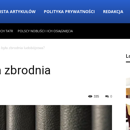
ISTA ARTYKUŁÓW
POLITYKA PRYWATNOŚCI
REDAKCJA
ICH TATR
POLSCY NOBLIŚCI I ICH OSIĄGNIĘCIA
o była zbrodnia ludobójstwa?
L
a zbrodnia
335
0