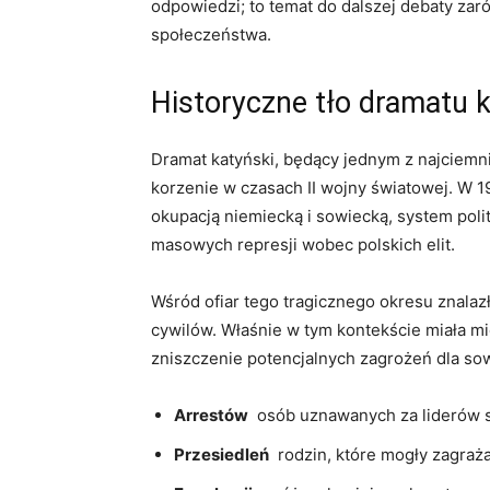
odpowiedzi; to temat do ⁢dalszej debaty za
⁣społeczeństwa.
Historyczne ‌tło dramatu 
Dramat katyński,⁢ będący jednym z​ najciemni
korzenie w czasach II wojny‌ światowej. W 19
okupacją niemiecką i sowiecką, system poli
masowych represji wobec polskich elit.
Wśród ofiar tego‌ tragicznego⁣ okresu znalaz
cywilów. Właśnie w tym kontekście miała ⁢mie
zniszczenie potencjalnych zagrożeń dla sowi
Arrestów
‌ osób uznawanych za liderów 
Przesiedleń
⁣ rodzin, które ⁤mogły zagraż