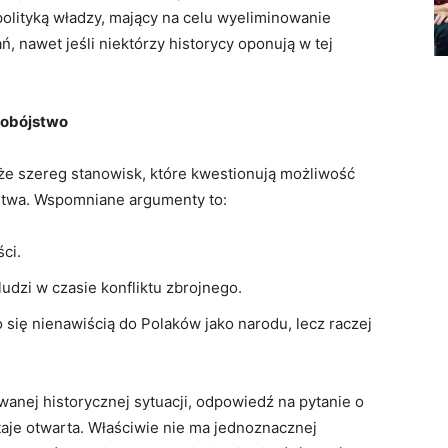
polityką‍ władzy, mający na celu‍ wyeliminowanie
ń, ​nawet jeśli niektórzy historycy oponują​ w tej
dobójstwo
że szereg stanowisk, które kwestionują możliwość
ójstwa. Wspomniane argumenty to:
ści.
ludzi w czasie konfliktu zbrojnego.
się nienawiścią do​ Polaków jako narodu, lecz raczej
anej​ historycznej sytuacji, odpowiedź na pytanie o
taje⁤ otwarta. Właściwie‍ nie ma jednoznacznej