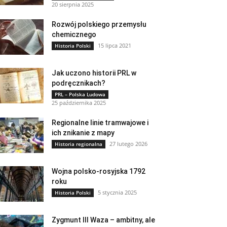
20 sierpnia 2025
Rozwój polskiego przemysłu
chemicznego
15 lipca 2021
Historia Polski
Jak uczono historii PRL w
podręcznikach?
PRL – Polska Ludowa
25 października 2025
Regionalne linie tramwajowe i
ich znikanie z mapy
27 lutego 2026
Historia regionalna
Wojna polsko-rosyjska 1792
roku
5 stycznia 2025
Historia Polski
Zygmunt III Waza – ambitny, ale