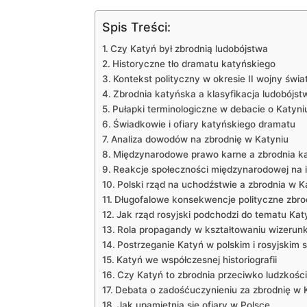
Spis Treści:
Czy Katyń był zbrodnią ludobójstwa
Historyczne ‌tło dramatu katyńskiego
Kontekst⁤ polityczny ⁤w okresie II wojny świ
Zbrodnia katyńska a⁣ klasyfikacja ludobójst
Pułapki terminologiczne w debacie o Katyni
Świadkowie ​i ofiary katyńskiego dramatu
Analiza‍ dowodów na zbrodnię w Katyniu
Międzynarodowe ‍prawo karne a zbrodnia k
Reakcje społeczności międzynarodowej ⁣na 
Polski rząd na⁣ uchodźstwie⁣ a zbrodnia w K
Długofalowe konsekwencje polityczne zbrod
Jak rząd rosyjski podchodzi ⁤do tematu Kat
Rola propagandy w kształtowaniu⁢ wizerunk
Postrzeganie Katyń w polskim​ i ⁤rosyjskim
Katyń we współczesnej historiografii
Czy Katyń to zbrodnia przeciwko ludzkości
Debata o zadośćuczynieniu za ⁤zbrodnię‌ w ⁣
Jak⁤ upamiętnia się ofiary w Polsce