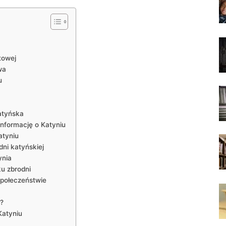
atowej
wa
u
atyńska
informację o Katyniu
atyniu
ni katyńskiej
ynia
u zbrodni
 społeczeństwie
?
Katyniu