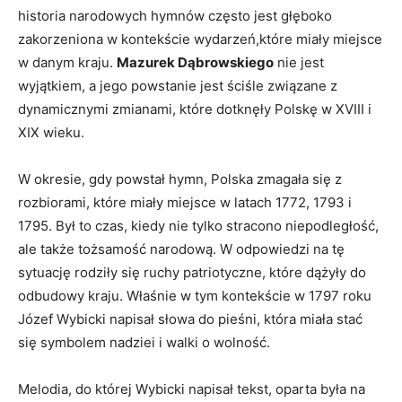
historia‍ narodowych hymnów często jest głęboko
zakorzeniona w kontekście wydarzeń,które miały miejsce⁤
w danym kraju.
Mazurek Dąbrowskiego
nie jest
wyjątkiem, a jego powstanie jest‌ ściśle związane z
dynamicznymi zmianami, które dotknęły Polskę w XVIII i ​
XIX ⁣wieku.
W‌ okresie, gdy powstał hymn, Polska zmagała się ‌z
rozbiorami, które miały miejsce w latach 1772, 1793 ​i
1795. Był to czas, kiedy nie tylko stracono ⁢niepodległość,
ale ​także tożsamość narodową. W odpowiedzi na tę​
sytuację rodziły się ruchy patriotyczne, które ⁤dążyły do
odbudowy kraju. Właśnie w tym kontekście w 1797 roku
Józef Wybicki napisał ⁢słowa⁣ do pieśni, która miała stać
się symbolem nadziei i‍ walki o wolność.
Melodia, do której Wybicki napisał tekst, oparta była na