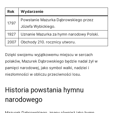
Rok
Wydarzenie
Powstanie⁤ Mazurka Dąbrowskiego przez
1797
⁢Józefa Wybickiego.
1927
Uznanie Mazurka ​za​ hymn narodowy Polski.
2007
Obchody 210.⁣ rocznicy utworu.
Dzięki swojemu wyjątkowemu miejscu w sercach
polaków, Mazurek Dąbrowskiego będzie nadal żył w
pamięci narodowej, jako symbol ⁤walki, nadziei i
⁢niezłomności w obliczu przeciwności losu.
Historia⁤ powstania hymnu
narodowego
Mazurek Dąbrowskiego, znany również ‌jako hymn