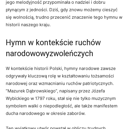
jego melodyjność przypominała o nadziei i dobru
płynącym z jedności. Dziś, gdy znowu możemy cieszyć
się wolnością,⁣ trudno przecenić znaczenie tego hymnu w
historii naszego kraju.
Hymn w kontekście​ ruchów
narodowowyzwoleńczych
W kontekście ‍historii Polski, hymny narodowe zawsze‌
odgrywały kluczową rolę w kształtowaniu tożsamości
narodowej oraz wzmacnianiu ruchów patriotycznych.
⁤”Mazurek Dąbrowskiego”,⁣ napisany przez Józefa
Wybickiego ⁤w 1797 roku, stał się nie tylko muzycznym
‌symbolem walki ⁢o ⁤niepodległość, ⁤ale także manifestem⁣
ducha narodowego ​w okresie ⁢zaborów.
Ten wyjątkowy utwór powstał w ⁢obliczu trudnych