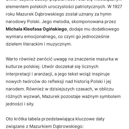
elementem polskich uroczystości patriotycznych. W ⁣1927
roku Mazurek Dąbrowskiego został uznany za hymn
narodowy Polski. Jego melodia, skomponowana przez
Michala Kleofasa Ogińskiego
, dodaje mu dodatkowego
wymiaru emocjonalnego,‌ co czyni go jednocześnie
dziełem⁣ literackim i muzycznym.
Warto również zwrócić uwagę ⁢na⁣ znaczenie ​mazurka w‌
kulturze polskiej. Utwór⁢ doczekał się licznych
interpretacji i aranżacji, a jego tekst wciąż inspiruje
nowych twórców​ do refleksji nad historią Polski i jej
narodem. Również w dzisiejszych czasach, ⁢w obliczu
‌różnych wyzwań, Mazurek pozostaje ważnym symbolem​
jedności i⁢ siły.
Oto krótka tabela przedstawiająca kluczowe daty
związane z ‌Mazurkiem Dąbrowskiego: