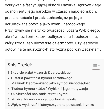
odkrywania fascynującej historii Mazurka Dąbrowskiego –
od momentu jego narodzin w⁣ czasach napoleońskich,
przez adaptacje i‍ przekształcenia,​ aż po⁣ jego
ugruntowaną pozycję jako hymnu narodowego.
Przyjrzymy się ⁣nie ‍tylko twórczości Józefa⁤ Wybickiego,
ale ‌również kontekstowi politycznemu i społecznemu,
który zrodził ten niezatarte dziedzictwo. Czy jesteście
gotowi na tę muzyczno-historyczną podróż? ‍Zaczynamy!
Spis Treści:
Skąd się wziął Mazurek Dąbrowskiego
Historia⁤ powstania hymnu narodowego
Mazurek Dąbrowskiego jako symbol‌ niepodległości
Twórca hymnu ‌– Józef Wybicki ​i ​jego motywacje
Okoliczności napisania⁤ tekstu⁤ hymnu
Muzika Mazurka‌ – skąd pochodzi melodia
Wpływ wydarzeń​ historycznych na powstanie⁣ hymnu