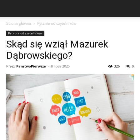
Strona główna
Pytania od czytelników
Pytania od czytelników
Skąd się wziął Mazurek
Dąbrowskiego?
Przez
PanstwoPierwsze
-
8 lipca 2025
326
0