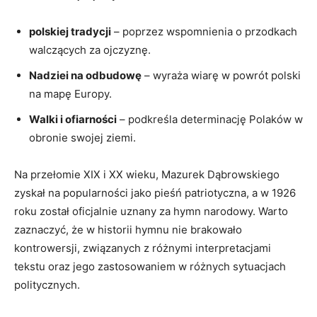
polskiej tradycji
– poprzez ⁣wspomnienia ⁤o przodkach
walczących za ojczyznę.
Nadziei na odbudowę
– wyraża wiarę​ w powrót polski‌
na ⁣mapę Europy.
Walki i ofiarności
– ⁤podkreśla determinację Polaków w
obronie swojej​ ziemi.
Na przełomie XIX i XX wieku, Mazurek Dąbrowskiego
zyskał na popularności jako pieśń⁣ patriotyczna, a w 1926
roku ⁤został oficjalnie uznany za hymn narodowy. Warto
zaznaczyć, że w historii hymnu nie brakowało
kontrowersji, związanych ⁣z ​różnymi interpretacjami
tekstu oraz jego zastosowaniem w różnych sytuacjach
politycznych.