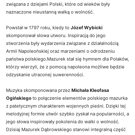
związana ⁣z dziejami‌ Polski, które ‍od wieków⁣ były
‌naznaczone nieustanną walką o wolność.
Powstał ⁣w 1797 roku,​ kiedy to
Józef Wybicki
skomponował ⁣słowa utworu. Inspiracją do jego
stworzenia były wydarzenia ⁤związane z działalnością
Armii Napoleońskiej ‌oraz marzeniami o ​odrodzeniu​
państwa polskiego.Mazurek stał się hymnem dla Polaków,
którzy wierzyli, że z pomocą napoleona możliwe będzie‌
odzyskanie utraconej suwerenności.
Muzyka skomponowana przez
Michała Kleofasa
⁣Ogińskiego
to połączenie elementów ‍polskiego mazurka
z​ patetycznym charakterem wojennych pieśni. Dzięki tej
melodyjnej formie utwór‍ szybko zyskał⁣ na popularności, a
jego słowa inspirowały‌ pokolenia do walki o ⁤wolność.
Dzisiaj Mazurek Dąbrowskiego stanowi integralną część