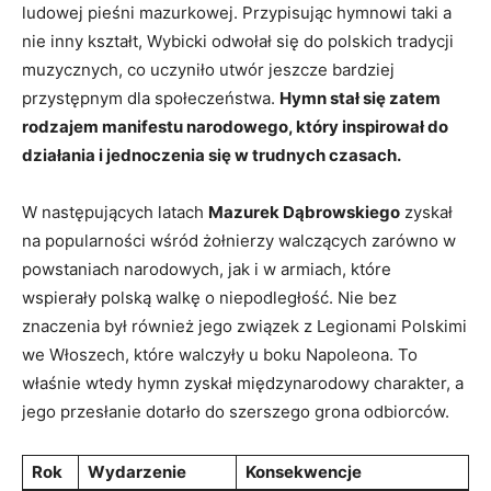
ludowej‌ pieśni mazurkowej. Przypisując hymnowi taki ⁤a
‍nie inny kształt, Wybicki odwołał się do polskich tradycji
muzycznych, co uczyniło⁤ utwór jeszcze bardziej
przystępnym dla ⁤społeczeństwa.
Hymn stał się zatem
rodzajem manifestu narodowego, który inspirował do​
działania ‌i jednoczenia się w​ trudnych czasach.
W następujących ‍latach‌
Mazurek Dąbrowskiego
zyskał
na popularności wśród‍ żołnierzy walczących zarówno w
powstaniach narodowych, jak i w armiach, które
wspierały polską walkę o niepodległość.⁢ Nie bez
znaczenia⁤ był również⁢ jego ‌związek z Legionami Polskimi
we Włoszech, które walczyły⁢ u boku Napoleona. To
właśnie‍ wtedy​ hymn zyskał międzynarodowy charakter, a
jego przesłanie dotarło do szerszego⁣ grona odbiorców.
Rok
Wydarzenie
Konsekwencje