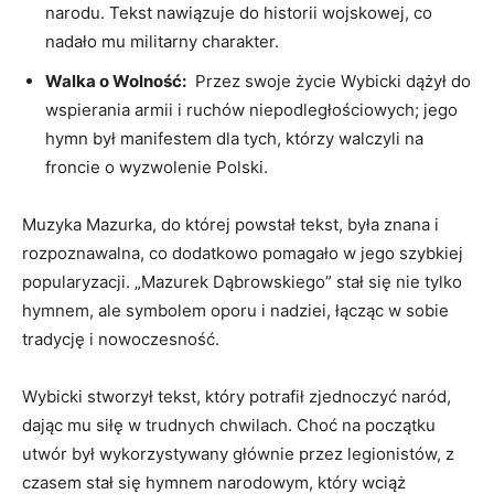
narodu.‌ Tekst nawiązuje do historii wojskowej, co
nadało ⁢mu militarny charakter.
Walka o Wolność:
⁣ Przez swoje życie Wybicki dążył do
wspierania⁣ armii ​i ruchów​ niepodległościowych; jego
hymn był manifestem dla‍ tych, którzy⁢ walczyli na
froncie⁣ o wyzwolenie Polski.
Muzyka Mazurka, do której ⁤powstał tekst,‌ była znana i‌
rozpoznawalna, co dodatkowo pomagało‍ w jego szybkiej
popularyzacji. „Mazurek Dąbrowskiego” stał ​się nie tylko
hymnem, ale symbolem oporu i ‌nadziei, łącząc w sobie
tradycję i nowoczesność.
Wybicki stworzył tekst, który potrafił zjednoczyć naród,
dając ⁤mu siłę w trudnych‍ chwilach. Choć na początku⁢
utwór był wykorzystywany głównie ⁢przez legionistów, z
czasem stał się hymnem narodowym, który‍ wciąż