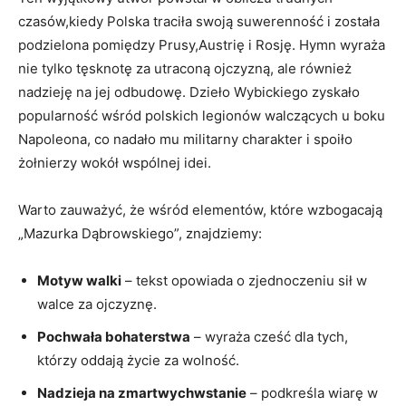
czasów,kiedy Polska traciła‌ swoją suwerenność i została
podzielona pomiędzy Prusy,Austrię i Rosję. Hymn ⁢wyraża
⁤nie tylko tęsknotę za utraconą ojczyzną, ale również
nadzieję na jej odbudowę. Dzieło Wybickiego zyskało
popularność wśród ‌polskich legionów walczących u boku
Napoleona, co⁤ nadało‍ mu militarny charakter i spoiło
żołnierzy wokół wspólnej idei.
Warto zauważyć, że wśród elementów, które wzbogacają
„Mazurka​ Dąbrowskiego”, ⁢znajdziemy:
Motyw walki
– tekst opowiada o zjednoczeniu ​sił ​w
walce za ‍ojczyznę.
Pochwała bohaterstwa
– wyraża cześć dla tych,
którzy‌ oddają życie⁢ za wolność.
Nadzieja na zmartwychwstanie
– podkreśla wiarę w