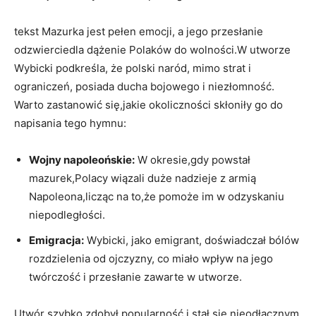
tekst Mazurka jest pełen emocji, a jego przesłanie ​
odzwierciedla dążenie Polaków do wolności.W ⁣utworze
Wybicki ⁣podkreśla, że polski naród, mimo strat ‍i
ograniczeń, posiada ducha bojowego‌ i niezłomność.
Warto zastanowić się,jakie okoliczności skłoniły‍ go do
napisania ‍tego hymnu:
Wojny ⁢napoleońskie:
W okresie,gdy‌ powstał ​
mazurek,Polacy⁤ wiązali duże nadzieje z armią
Napoleona,licząc na‌ to,że⁤ pomoże im ​w odzyskaniu⁢
niepodległości.
Emigracja:
Wybicki, jako emigrant, doświadczał bólów
rozdzielenia od ⁤ojczyzny, co miało wpływ na jego
twórczość i przesłanie zawarte w utworze.
Utwór szybko zdobył popularność i stał się nieodłącznym