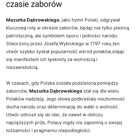
czasie zaborów
Mazurka Dąbrowskiego
, jako hymn⁤ Polski, odgrywał
kluczową rolę w okresie zaborów, ⁤będąc nie tylko pieśnią
patriotyczną, ale symbolem oporu i​ jedności ⁣narodu.
Stworzony przez Józefa Wybickiego w 1797⁤ roku,ten
utwór szybko‌ zyskał ‍popularność ​wśród polaków,stając
się manifestem ich tęsknoty za wolnością i
niezawisłością.
W⁤ czasach, gdy Polska została⁣ podzielona pomiędzy
zaborców,
Mazurka Dąbrowskiego
stał się dla wielu
Polaków nadzieją. Jego słowa podkreślały niezłomność
ducha narodu oraz determinację do walki o ​wolność.
Utwór odnosił się do‍ idei, że nawet w obliczu
najcięższych prób, Polacy nigdy nie⁤ zapomną o swojej
‌tożsamości i pragnieniu niepodległości.