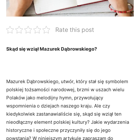
Rate this post
Skąd się‍ wziął Mazurek Dąbrowskiego?
‌ ⁢
Mazurek Dąbrowskiego, utwór, który stał się symbolem
‌polskiej tożsamości narodowej, brzmi w⁣ uszach wielu
‍Polaków jako melodijny hymn,​ przywołujący
wspomnienia o dziejach naszego⁢ kraju. Ale⁤ czy
kiedykolwiek zastanawialiście się, skąd się wziął ten⁣
nieodłączny ‍element polskiej kultury? Jakie wydarzenia
historyczne i społeczne​ przyczyniły się do jego‍
powstania? W niniejszym artykule zapraszam do