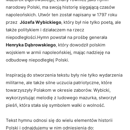
narodowy Polski, ma swoją historię sięgającą czasów
napoleońskich. ‌Utwór‍ ten został napisany w 1797 roku
⁣przez ⁣
Józefa Wybickiego
,⁣ który był​ nie tylko‌ poetą, ale
także politykiem i działaczem na rzecz
niepodległości.Hymn powstał na prośbę generała
Henryka ‌Dąbrowskiego
, który dowodził polskim⁣
wojskiem w armii napoleońskiej, mając ⁣nadzieję na
odbudowę niepodległej Polski.
Inspiracją do stworzenia tekstu były nie tylko wydarzenia
militarne, ale także silne uczucia patriotyczne, ⁤które
towarzyszyły Polakom⁤ w ⁣okresie zaborów. Wybicki,
wykorzystując melodię z ludowego⁢ mazurka, stworzył
pieśń, która stała się ⁤symbolem​ walki o wolność.
Tekst hymnu ⁢odnosi się do ⁣wielu elementów historii
Polski i odnajdujemy w nim odniesienia do: