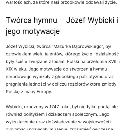
wartościach, za które nasi przodkowie oddawali życie.
Twórca hymnu ‌– Józef Wybicki ​i ​
jego motywacje
Józef ⁢Wybicki, twórca ‌”Mazurka Dąbrowskiego”, był
człowiekiem wielu talentów, którego⁣ życie i⁢ działalność
były ściśle związane z losami ​Polski⁤ na przełomie XVIII i
XIX wieku. Jego motywacje‌ do stworzenia hymnu
narodowego wynikały z głębokiego patriotyzmu oraz
pragnienia jedności w obliczu rozbiorów,które zmiotły
Polskę z mapy Europy.
Wybicki, urodzony w 1747 roku, był nie tylko poetą, ale
również politykiem i ‌działaczem społecznym. Jego
wykształcenie​ oraz doświadczenie w wojskowości ⁣i
dyplomacji pozwoliły mu lepiej zrozumieć ówczesną