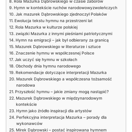
Rola Mazurka Dąbrowskiego w czasie zaborów
Hymn w kontekście​ ruchów narodowowyzwoleńczych
Jak ⁣mazurek Dąbrowskiego zjednoczył Polaków
Ewolucja tekstu hymnu na⁢ przestrzeni lat
Rola Mazurka w kulturze ⁣polskiej
związki Mazurka ⁢z innymi pieśniami patriotycznymi
Hymn na ⁤emigracji⁤ – jak był odbierany za granicą
Mazurek Dąbrowskiego w‌ literaturze i sztuce
Znaczenie hymnu w współczesnej Polsce
Jak uczyć się hymnu w szkołach
Obchody dnia hymnu narodowego
Rekomendacje dotyczące interpretacji Mazurka
Mazurek Dąbrowskiego a współczesna ⁤tożsamość
narodowa
Przyszłość hymnu –‍ jakie ⁣zmiany mogą nastąpić?
Mazurek Dąbrowskiego w‍ międzynarodowym
kontekście
Hymn jako źródło inspiracji dla artystów
Perfekcyjna interpretacja Mazurka – porady dla
wykonawców
Mirek Dąbrowski – postać inspirowana hymnem