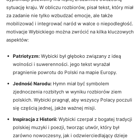
sytuację kraju. W⁢ obliczu rozbiorów, ⁣pisał⁤ tekst, który miał
‍za ⁢zadanie‌ nie tylko wzbudzać emocje, ‌ale także
mobilizować i integrować⁢ naród w walce o niepodległość.
motivacje Wybickiego można zwrócić ‍na kilka kluczowych​
aspektów:
Patriotyzm:
Wybicki był głęboko związany z ideą
wolności i‌ suwerenności. jego tekst wyrażał
pragnienie⁣ powrotu do Polski na ⁣mapie Europy.
Jedność Narodu:
Hymn ‌miał być symbolem
zjednoczenia rozbitych w ⁣wyniku rozbiorów⁢ ziem
polskich. Wybicki⁣ pragnął, aby wszyscy Polacy poczuli
się częścią jednej, jakże ważnej misji.
Inspiracja z Historii:
​Wybicki czerpał z bogatej tradycji
polskiej ​muzyki i poezji, tworząc utwór, który był
zarówno nowoczesny, jak i odzwierciedlający dzieje