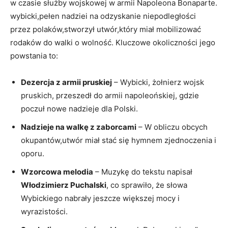
⁢w czasie służby‍ wojskowej w armii Napoleona Bonaparte.
wybicki,pełen nadziei na ‍odzyskanie niepodległości
przez polaków,stworzył utwór,który‌ miał mobilizować
rodaków do walki o ‍wolność. ‍Kluczowe okoliczności jego
‍powstania to:
Dezercja z armii pruskiej
– Wybicki, żołnierz wojsk
pruskich, przeszedł ​do armii⁣ napoleońskiej, gdzie
poczuł nowe ​nadzieje dla Polski.
Nadzieje na walkę z zaborcami
– W ⁤obliczu obcych
okupantów,utwór miał stać się hymnem zjednoczenia i‌
oporu.
Wzorcowa melodia
– Muzykę do tekstu napisał
Włodzimierz Puchalski
, co sprawiło, że słowa
Wybickiego nabrały jeszcze większej mocy i
wyrazistości.