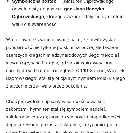
Symboliczna postać
‍ – „Mazurek‌ Dąbrowskiego”
odwołuje się do postaci ​
gen. Jana Henryka
Dąbrowskiego
, którego działania stały się symbolem
⁢walki⁢ o suwerenność.
Warto‌ również zwrócić uwagę ​na to, że utwór zyskał
popularność nie tylko w ⁤polskim⁤ narodzie, ale także ⁣w
⁣szerszych kręgach międzynarodowych.Jego melodia i
słowa krążyły po Europie,⁣ gdzie zainspirowały inne
narody​ do walki o niepodległość. Od 1918 roku „Mazurek
Dąbrowskiego” stał się oficjalnym ‌hymnem Polski, a jego
znaczenie przetrwało przez pokolenia.
Choć pierwotnie napisany w kontekście walki z
zaborcami, hymn ten stał ⁣się symbolem nadziei,
‌solidarności oraz dążenia do wolności i niepodległości.
Jego przesłanie pozostaje‍ aktualne, przypominając o
odwadze i ⁢determinacji Polaków w trudnych czasach.