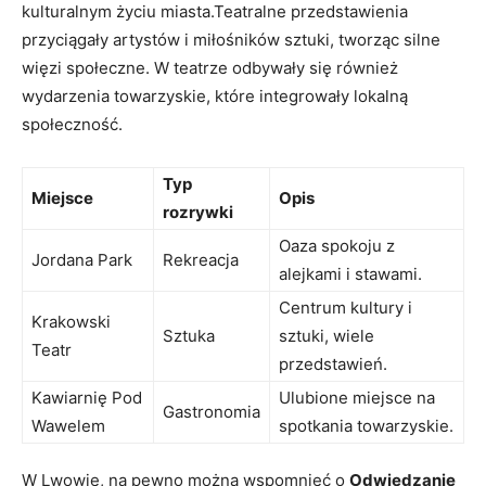
kulturalnym życiu miasta.Teatralne przedstawienia
przyciągały artystów i miłośników sztuki, tworząc⁣ silne
więzi społeczne. W teatrze ⁣odbywały się również
wydarzenia towarzyskie, które integrowały lokalną
społeczność.
Typ
Miejsce
Opis
rozrywki
Oaza spokoju z
Jordana Park
Rekreacja
alejkami⁤ i stawami.
Centrum kultury i
Krakowski
Sztuka
sztuki, wiele
Teatr
przedstawień.
Kawiarnię Pod
Ulubione miejsce na
Gastronomia
Wawelem
spotkania towarzyskie.
W Lwowie, na⁢ pewno można wspomnieć o
Odwiedzanie