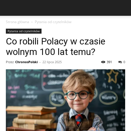
Strona główna
Pytania od czytelników
Pytania od czytelników
Co robili Polacy w czasie
wolnym 100 lat temu?
Przez
ChronosPolski
-
22 lipca 2025
391
0