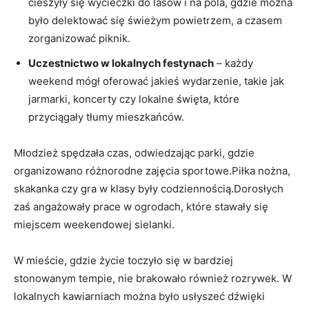
cieszyły się ​wycieczki do lasów i na pola, gdzie można
było⁢ delektować się świeżym⁢ powietrzem, a czasem
zorganizować piknik.
Uczestnictwo w lokalnych festynach
– każdy
weekend mógł oferować jakieś wydarzenie, takie‍ jak
jarmarki, koncerty⁢ czy lokalne⁣ święta,‌ które
‌przyciągały tłumy mieszkańców.
Młodzież spędzała czas, odwiedzając ​parki, gdzie
organizowano ⁤różnorodne zajęcia sportowe.Piłka nożna,
skakanka​ czy gra w klasy były codziennością.Dorosłych
zaś angażowały prace ‍w ogrodach, które stawały się ​
miejscem weekendowej sielanki.
W mieście, gdzie ‌życie toczyło się w bardziej
stonowanym tempie,⁤ nie brakowało również rozrywek.⁣ W
lokalnych ⁤kawiarniach można było usłyszeć dźwięki