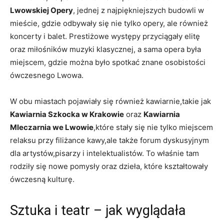
‍Lwowskiej Opery
, jednej z‍ najpiękniejszych budowli w
mieście, gdzie odbywały się nie ⁤tylko opery,​ ale również
koncerty i⁤ balet. Prestiżowe występy⁢ przyciągały elitę
oraz miłośników muzyki klasycznej, a sama opera była
miejscem, gdzie można było spotkać znane osobistości⁤
ówczesnego Lwowa.
W obu ‌miastach pojawiały się również​ kawiarnie,takie jak
Kawiarnia Szkocka w Krakowie
oraz
Kawiarnia
Mleczarnia ⁣we Lwowie
,które stały się nie tylko​ miejscem
relaksu ‍przy filiżance kawy,ale także forum dyskusyjnym
dla artystów,pisarzy i intelektualistów. To właśnie tam
rodziły się nowe pomysły oraz⁤ dzieła, które kształtowały
ówczesną kulturę.
Sztuka i teatr – jak wyglądała