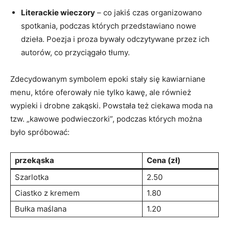
Literackie wieczory
– co jakiś⁤ czas organizowano
spotkania, podczas których przedstawiano nowe
dzieła. Poezja i proza bywały odczytywane ⁣przez ich
autorów, co przyciągało tłumy.
Zdecydowanym symbolem epoki ​stały się kawiarniane
menu, które⁢ oferowały nie tylko kawę, ale również
wypieki ‌i drobne zakąski. Powstała też ciekawa‍ moda na
tzw. „kawowe podwieczorki”, podczas których‍ można
‍było ⁢spróbować:
przekąska
Cena (zł)
Szarlotka
2.50
Ciastko⁢ z kremem
1.80
Bułka maślana
1.20