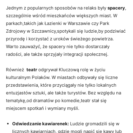
Jednym z popularnych sposobów na relaks były
spacery
,
szczególnie wśród mieszkańców większych miast. W
parkach,takich jak Łazienki w Warszawie czy Park
‍Zdrojowy‌ w Szczawnicy,spotykali się ludzie,by podziwiać
przyrodę i korzystać z uroków⁢ świeżego powietrza.
Warto zauważyć, że spacery nie tylko dostarczały
radości, ale także sprzyjały ​integracji społecznej.
Również ⁤
teatr
odgrywał ⁤Kluczową ⁢rolę‍ w życiu
kulturalnym Polaków. W miastach odbywały się‍ liczne
przedstawienia, które przyciągały nie⁣ tylko lokalnych
entuzjastów sztuki, ale także turystów.⁣ Bez​ względu na
tematykę,od dramatów po komedie,teatr stał‍ się
miejscem spotkań ⁢i ⁢wymiany myśli.
Odwiedzanie kawiarenek:
Ludzie gromadzili się w
licznych kawiarniach, gdzie mogli napić ⁣się kawy⁣ lub