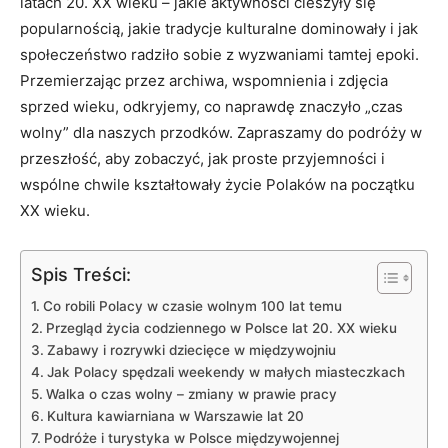
latach 20. XX wieku – jakie aktywności cieszyły się‌
popularnością, jakie⁣ tradycje kulturalne dominowały i jak⁣
społeczeństwo radziło sobie z wyzwaniami tamtej epoki.
Przemierzając⁤ przez archiwa, wspomnienia i zdjęcia
sprzed wieku, odkryjemy, co naprawdę znaczyło „czas ​
wolny” dla naszych⁢ przodków. Zapraszamy do‍ podróży​ w
przeszłość, aby zobaczyć, jak proste⁣ przyjemności i
wspólne​ chwile kształtowały ‍życie‌ Polaków na ⁢początku​
XX wieku.
Spis Treści:
Co ⁣robili Polacy w czasie wolnym 100 lat temu
Przegląd‍ życia codziennego‌ w Polsce lat 20. XX wieku
Zabawy i rozrywki dziecięce​ w międzywojniu
Jak Polacy spędzali weekendy w małych miasteczkach
Walka o czas wolny‍ – zmiany w prawie pracy
Kultura kawiarniana w Warszawie lat 20
Podróże‍ i turystyka w‌ Polsce międzywojennej