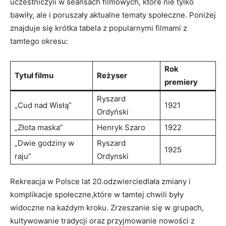
uczestniczyli w seansach filmowych, które nie tylko
bawiły, ale i ⁤poruszały aktualne tematy społeczne. Poniżej
⁢znajduje się krótka tabela z popularnymi filmami z⁤
tamtego okresu:
Rok⁤
Tytuł filmu
Reżyser
premiery
Ryszard
„Cud nad Wisłą”
1921
Ordyński
„Złota maska”
Henryk Szaro
1922
„Dwie godziny w⁢
Ryszard
1925
raju”
Ordynski
Rekreacja w Polsce ⁢lat 20.odzwierciedlała zmiany i
komplikacje społeczne,które w⁤ tamtej chwili były
widoczne na każdym kroku. Zrzeszanie się w grupach,
kultywowanie⁢ tradycji oraz przyjmowanie nowości z