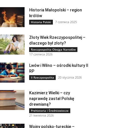
Historia Małopolski – region
królów
7 czerwca 2025
Historia Polski
Złoty Wiek Rzeczypospolitej –
dlaczego był złoty?
Rzeczpospolita Obojga Narodów
17 czerwca 2026
Lwów i Wilno – ośrodki kultury II
RP
20 stycznia 2026
II Rzeczpospolita
Kazimierz Wielki – czy
naprawdę zastał Polskę
drewnianą?
Prehistoria i Średniowiecze
21 kwietnia 2026
Wojny polsko-tureckie –