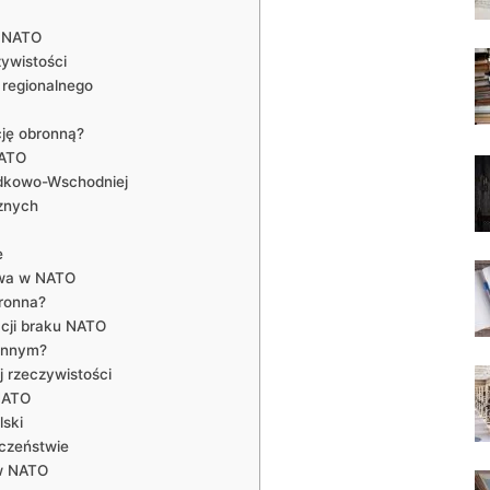
o NATO
zywistości
 regionalnego
cję obronną?
NATO
dkowo-Wschodniej
znych
e
stwa w NATO
ronna?
acji braku NATO
ronnym?
 rzeczywistości
 NATO
lski
czeństwie
 w NATO