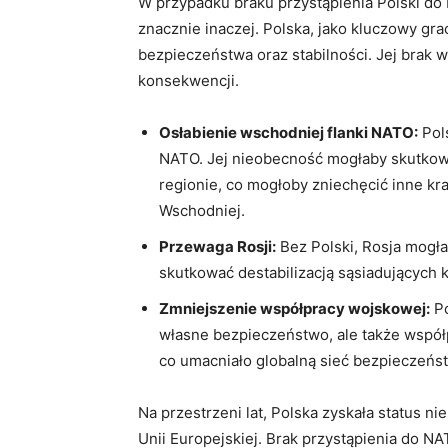
W​ przypadku braku przystąpienia Polski d
znacznie inaczej. Polska, jako kluczowy gracz
bezpieczeństwa oraz stabilności. Jej brak w​
konsekwencji.
Osłabienie wschodniej​ flanki NATO:
Pols
NATO. Jej nieobecność ⁢mogłaby skutkow
regionie, co ⁤mogłoby zniechęcić⁤ inne k
Wschodniej.
Przewaga Rosji:
⁢Bez‌ Polski, Rosja mog
skutkować destabilizacją sąsiadujących kr
Zmniejszenie współpracy wojskowej:
Po
własne​ bezpieczeństwo, ale⁤ także wspó
co umacniało globalną sieć ‌bezpieczeńs
Na przestrzeni⁣ lat, Polska zyskała status n
Unii ⁤Europejskiej. Brak przystąpienia do ‌N