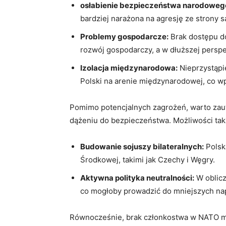
osłabienie bezpieczeństwa⁢ narodoweg
‍bardziej narażona ​na agresję ze strony s
Problemy gospodarcze:
Brak dostępu do
rozwój gospodarczy, a w ⁢dłuższej perspe
Izolacja ‌międzynarodowa:
Nieprzystąpi
Polski na arenie międzynarodowej,⁣ co ‌wpł
Pomimo potencjalnych zagrożeń, warto zauw
dążeniu do bezpieczeństwa. Możliwości takie
Budowanie sojuszy bilateralnych:
Polska
Środkowej, ‌takimi jak Czechy i Węgry.
Aktywna polityka neutralności:
W⁤ oblic
co mogłoby⁣ prowadzić do mniejszych nap
Równocześnie, brak członkostwa w NATO mógł