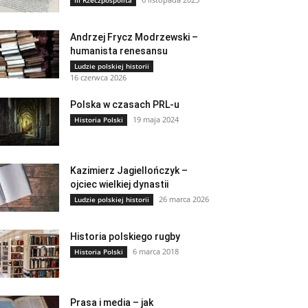
III Rzeczpospolita
Andrzej Frycz Modrzewski –
humanista renesansu
Ludzie polskiej historii
16 czerwca 2026
Polska w czasach PRL-u
19 maja 2024
Historia Polski
Kazimierz Jagiellończyk –
ojciec wielkiej dynastii
26 marca 2026
Ludzie polskiej historii
Historia polskiego rugby
6 marca 2018
Historia Polski
Prasa i media – jak