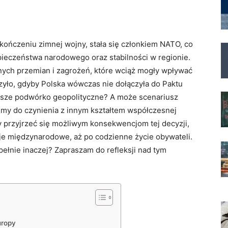
akończeniu ⁣zimnej wojny, ⁢stała się członkiem NATO,‌ co
ieczeństwa narodowego oraz stabilności w regionie.​
ych przemian i zagrożeń, które wciąż mogły wpływać
zyło, gdyby Polska wówczas nie dołączyła ⁣do Paktu
asze podwórko geopolityczne? A może scenariusz
yśmy ​do czynienia z⁤ innym kształtem współczesnej
przyjrzeć się możliwym‍ konsekwencjom⁣ tej decyzji,
cje międzynarodowe, aż po codzienne ​życie obywateli.
ełnie ​inaczej? Zapraszam do refleksji nad tym
uropy