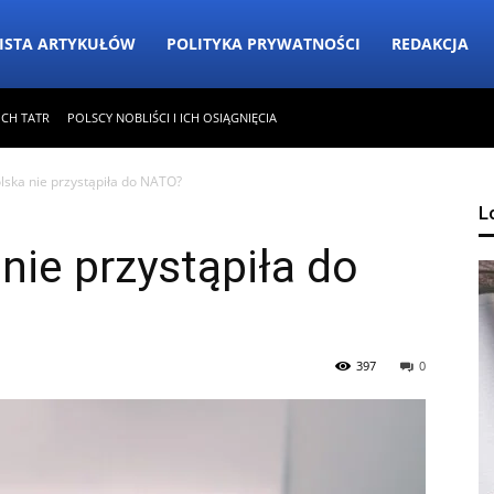
ISTA ARTYKUŁÓW
POLITYKA PRYWATNOŚCI
REDAKCJA
ICH TATR
POLSCY NOBLIŚCI I ICH OSIĄGNIĘCIA
lska nie przystąpiła do NATO?
L
nie przystąpiła do
397
0