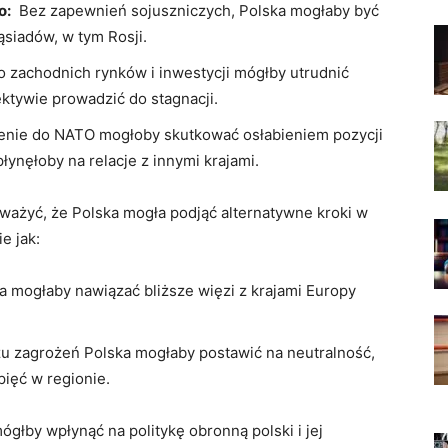
o:
‍ Bez zapewnień sojuszniczych, Polska mogłaby być
ąsiadów, w‍ tym Rosji.
 zachodnich rynków i‌ inwestycji ‍mógłby utrudnić
ktywie prowadzić ⁢do stagnacji.
enie do NATO​ mogłoby‌ skutkować osłabieniem pozycji
ynęłoby na relacje⁣ z innymi​ krajami.
ażyć, że‍ Polska mogła podjąć alternatywne kroki w
​ jak:
 mogłaby​ nawiązać bliższe więzi z krajami Europy
zu zagrożeń Polska ⁢mogłaby postawić na neutralność,
ięć w regionie.
by⁣ wpłynąć na politykę obronną polski i jej