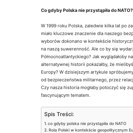
Co gdyby Polska nie ‌przystąpiła do ⁢NATO?
W 1999 roku Polska, zaledwie kilka ⁣lat po z
miało kluczowe znaczenie dla naszego bezp
wyborów dokonano w kontekście historyczn
na naszą⁤ suwerenność.⁤ Ale co by się wydar
Północnoatlantyckiego? Jak wyglądałoby n
alternatywnej historii‍ pokazałby, że mielib
Europy? W dzisiejszym artykule spróbujemy 
od bezpieczeństwa‌ militarnego, przez rela
Czy nasza historia mogłaby potoczyć się zup
fascynującym tematem.
Spis Treści:
co gdyby polska nie przystąpiła⁣ do NATO
Rola Polski w kontekście geopolitycznym E