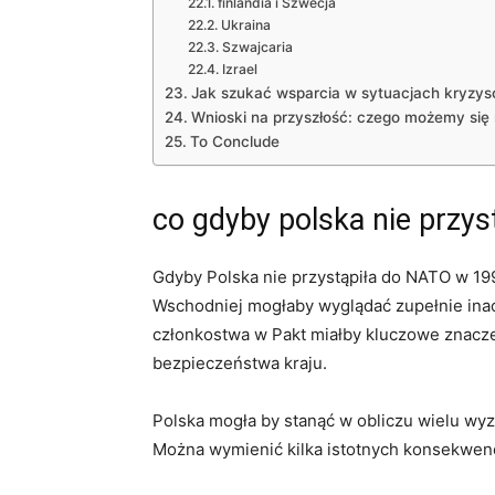
finlandia i Szwecja
Ukraina
Szwajcaria
Izrael
Jak⁢ szukać ‌wsparcia w sytuacjach kryzy
Wnioski na przyszłość: ​czego​ możemy się⁢
To⁤ Conclude
co gdyby polska nie przys
Gdyby ⁢Polska nie przystąpiła do NATO w 19
Wschodniej mogłaby wyglądać zupełnie ​inac
członkostwa w‍ Pakt miałby‌ kluczowe znacze
bezpieczeństwa kraju.
Polska ​mogła by stanąć w obliczu wielu wy
⁤Można wymienić kilka istotnych konsekwencji