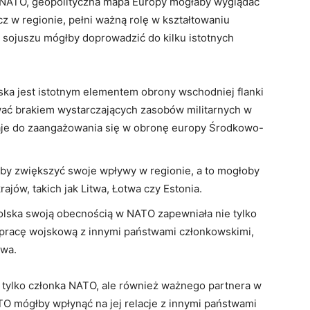
o NATO, geopolityczna mapa Europy mogłaby‍ wyglądać
⁣ w regionie, pełni⁣ ważną ⁣rolę w kształtowaniu⁢
 sojuszu mógłby doprowadzić ‌do ‌kilku istotnych⁣
ka ‍jest istotnym elementem obrony wschodniej flanki
ać brakiem wystarczających zasobów militarnych w
raje⁤ do zaangażowania ⁣się w ⁣obronę europy Środkowo-
łaby zwiększyć⁢ swoje wpływy w regionie, a to mogłoby
ajów, takich jak Litwa, Łotwa czy Estonia.
lska swoją obecnością w NATO zapewniała nie tylko
łpracę wojskową ⁣z⁤ innymi państwami członkowskimi,
twa.
ie tylko ‌członka NATO, ale również ważnego ‍partnera w
ATO mógłby wpłynąć na jej ​relacje z innymi państwami