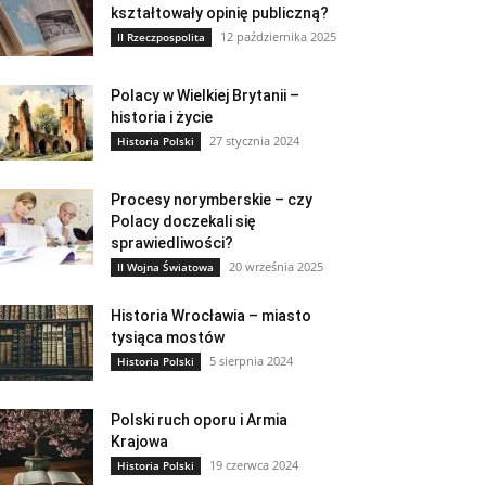
kształtowały opinię publiczną?
12 października 2025
II Rzeczpospolita
Polacy w Wielkiej Brytanii –
historia i życie
27 stycznia 2024
Historia Polski
Procesy norymberskie – czy
Polacy doczekali się
sprawiedliwości?
20 września 2025
II Wojna Światowa
Historia Wrocławia – miasto
tysiąca mostów
5 sierpnia 2024
Historia Polski
Polski ruch oporu i Armia
Krajowa
19 czerwca 2024
Historia Polski