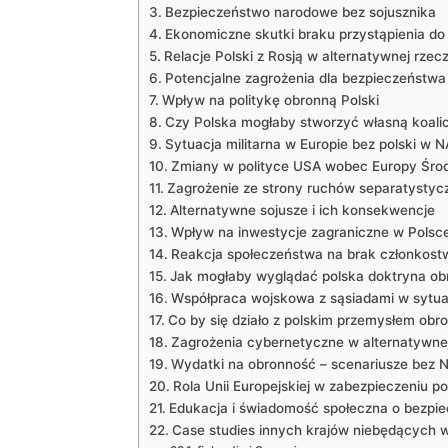
Bezpieczeństwo narodowe ⁤bez sojusznika
Ekonomiczne​ skutki braku przystąpienia d
Relacje Polski z Rosją w alternatywnej rzec
Potencjalne​ zagrożenia dla bezpieczeństwa
Wpływ na‍ politykę obronną Polski
Czy Polska mogłaby stworzyć własną ⁣koali
Sytuacja militarna w‍ Europie bez‌ polski w 
Zmiany w polityce USA wobec Europy Śro
Zagrożenie ze strony ruchów separatystyc
Alternatywne sojusze i ich konsekwencje
Wpływ na inwestycje zagraniczne w‍ Polsc
Reakcja⁤ społeczeństwa​ na brak ​członko
Jak mogłaby wyglądać polska doktryna ob
Współpraca ⁣wojskowa z ⁣sąsiadami w sytu
Co by się działo z polskim przemysłem ob
Zagrożenia cybernetyczne w alternatywnej
Wydatki ​na‌ obronność – scenariusze bez
Rola Unii‌ Europejskiej ​w ‍zabezpieczeniu ‍po
Edukacja i świadomość społeczna o bezpie
Case ‌studies innych⁢ krajów niebędących