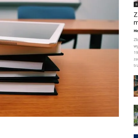
I
Z
m
Hi
Zb
wy
19
za
tr