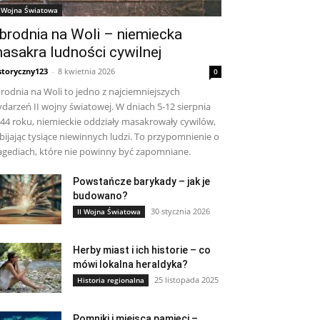
I Wojna Światowa
brodnia na Woli – niemiecka
asakra ludności cywilnej
storyczny123
-
8 kwietnia 2026
0
rodnia na Woli to jedno z najciemniejszych
darzeń II wojny światowej. W dniach 5-12 sierpnia
44 roku, niemieckie oddziały masakrowały cywilów,
bijając tysiące niewinnych ludzi. To przypomnienie o
agediach, które nie powinny być zapomniane.
Powstańcze barykady – jak je
budowano?
30 stycznia 2026
II Wojna Światowa
Herby miast i ich historie – co
mówi lokalna heraldyka?
25 listopada 2025
Historia regionalna
Pomniki i miejsca pamięci –