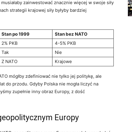
ka musiałaby zainwestować znacznie więcej w swoje siły
ch strategii‍ krajowej siły byłyby bardziej
Stan⁣ po 1999
Stan ⁣bez NATO
2%‌ PKB
4-5% PKB
Tak
Nie
Z NATO
Krajowe
TO mógłby zdefiniować‌ nie tylko jej politykę, ale
 lat do przodu. Gdyby Polska nie mogła liczyć na
śmy ​zupełnie⁤ inny obraz ⁢Europy, z dość
 geopolitycznym Europy