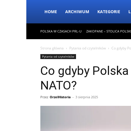
HOME
ARCHIWUM
KATEGORIE
L
POLSKA W CZASACH PRL-U
ZAKOPANE – STOLICA POLSK
Strona główna
Pytania od czytelników
Co gdyby Po
Pytania od czytelników
Co gdyby Polska 
NATO?
Przez
OrzelHistoria
-
3 sierpnia 2025