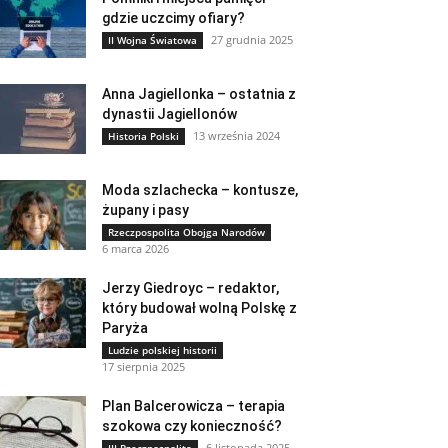
gdzie uczcimy ofiary?
27 grudnia 2025
II Wojna Światowa
Anna Jagiellonka – ostatnia z
dynastii Jagiellonów
13 września 2024
Historia Polski
Moda szlachecka – kontusze,
żupany i pasy
Rzeczpospolita Obojga Narodów
6 marca 2026
Jerzy Giedroyc – redaktor,
który budował wolną Polskę z
Paryża
Ludzie polskiej historii
17 sierpnia 2025
Plan Balcerowicza – terapia
szokowa czy konieczność?
6 listopada 2025