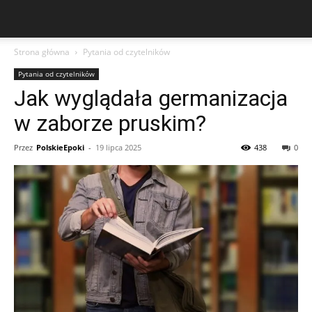
Strona główna
Pytania od czytelników
Pytania od czytelników
Jak wyglądała germanizacja
w zaborze pruskim?
Przez
PolskieEpoki
-
19 lipca 2025
438
0