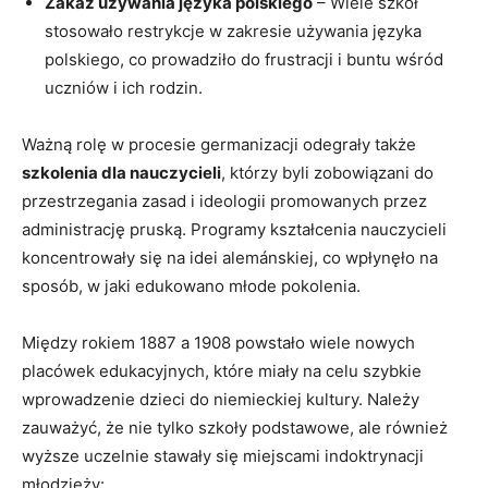
Zakaz używania języka polskiego
⁢– Wiele szkół
stosowało restrykcje w zakresie używania języka
polskiego, co prowadziło do⁣ frustracji ‍i​ buntu wśród
uczniów i ich rodzin.
Ważną rolę w procesie⁣ germanizacji odegrały także⁢
szkolenia dla nauczycieli
, którzy byli⁤ zobowiązani do
przestrzegania zasad i ideologii promowanych przez
administrację pruską. Programy kształcenia nauczycieli
koncentrowały się na idei alemánskiej, co wpłynęło ⁢na
‍sposób, w jaki ⁣edukowano młode pokolenia.
Między rokiem‍ 1887 a 1908 powstało wiele nowych
placówek edukacyjnych, które miały na celu szybkie⁤
wprowadzenie dzieci ⁢do niemieckiej kultury. Należy
zauważyć, że⁢ nie tylko szkoły podstawowe, ale również
wyższe uczelnie stawały się miejscami indoktrynacji
młodzieży: