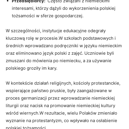
Przedsiębiorcy:
‌ Często związani ‌z‍ niemieckimi
interesami, którzy dążyli do wykorzenienia polskiej
tożsamości w sferze gospodarczej.
W szczególności, instytucje edukacyjne odegrały⁢
kluczową rolę w procesie.W szkołach podstawowych i⁢
średnich wprowadzano podręczniki w języku niemieckim
oraz eliminowano język polski⁣ z zajęć. Uczniowie byli
zmuszani do mówienia po niemiecku, a za używanie
polskiego groziły im kary.
W kontekście działań religijnych, kościoły protestanckie,
wspierające państwo pruskie, były zaangażowane w
proces germanizacji przez wprowadzanie niemieckiej
liturgii oraz nacisk na promowanie niemieckiej kultury
wśród wiernych.W rezultacie, wielu Polaków zmieniało
wyznanie na ‍protestantyzm, co wpływało na osłabienie
polskiej tożsamości.