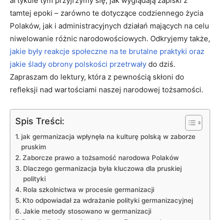
⁤artykule tym przyjrzymy się, jak wyglądają zapiski z
tamtej epoki – zarówno te dotyczące ⁣codziennego życia
Polaków,⁢ jak i administracyjnych działań mających na celu
niwelowanie różnic narodowościowych. Odkryjemy także,
jakie‌ były reakcje społeczne na te brutalne praktyki oraz
jakie ślady obrony ‍polskości przetrwały
⁤do dziś.
Zapraszam do lektury, ⁤która z pewnością skłoni do
refleksji nad wartościami naszej narodowej tożsamości.
Spis Treści:
jak germanizacja ⁣wpłynęła na kulturę polską w zaborze⁢
pruskim
Zaborcze prawo a tożsamość⁢ narodowa Polaków
Dlaczego germanizacja była kluczowa dla pruskiej
polityki
Rola szkolnictwa w procesie germanizacji
Kto ​odpowiadał za wdrażanie polityki germanizacyjnej
Jakie metody stosowano w germanizacji