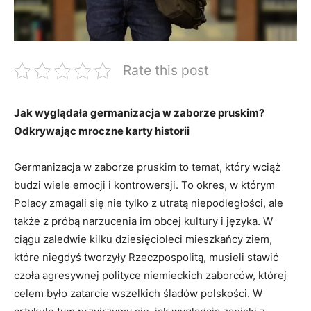
Rate this post
Jak ​wyglądała germanizacja w zaborze pruskim?
Odkrywając mroczne karty historii
Germanizacja w zaborze pruskim to temat,‍ który‌ wciąż
budzi wiele emocji⁢ i kontrowersji. To okres,⁣ w którym
Polacy zmagali się nie tylko z utratą⁢ niepodległości, ale
także z próbą narzucenia im obcej kultury i języka. W
ciągu zaledwie kilku⁣ dziesięcioleci mieszkańcy ziem,
które niegdyś tworzyły‍ Rzeczpospolitą,⁤ musieli stawić
czoła ‌agresywnej polityce niemieckich zaborców,⁣ której
celem było zatarcie‌ wszelkich śladów polskości.⁣ W