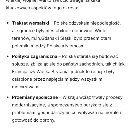
wielkiej wojnie. Warto zwrócić uwagę na kilka
kluczowych aspektów tego okresu:
Traktat wersalski
– Polska odzyskała niepodległość,
ale granice były niestabilne i niepewne. Wiele
terenów, m.in.Gdańsk i Śląsk,⁤ było przedmiotem
polemiki między Polską a Niemcami.
Polityka zagraniczna
– Polska starała się budować
⁣sojusze, zbliżając ‌się do państw zachodnich,⁤ takich jak
Francja czy Wielka Brytania, jednak ⁤te ⁣relacje​ były
osłabione przez napięcia między wszystkimi​
mocarstwami.
Przemiany ‍społeczne
‌– W kraju⁣ wciąż trwały procesy
modernizacyjne, a społeczeństwo borykało się z
problemami ​gospodarczymi, co wpływało na morale i
gotowość⁤ do obrony.