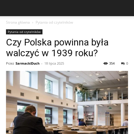
Strona główna
Pytania od czytelników
Pytania od czytelników
Czy Polska powinna była
walczyć w 1939 roku?
Przez
SarmackiDuch
-
18 lipca 2025
354
0