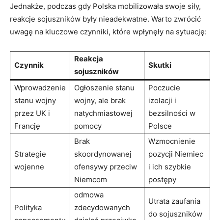
Jednakże, podczas gdy Polska mobilizowała swoje‍ siły,
reakcje sojuszników były nieadekwatne. Warto zwrócić
‌uwagę na kluczowe⁢ czynniki, które wpłynęły na sytuację:
Reakcja
Czynnik
Skutki
sojuszników
Wprowadzenie
Ogłoszenie stanu
Poczucie
stanu wojny
wojny, ale​ brak
izolacji i
przez UK ‌i‍
natychmiastowej
bezsilności w
Francję
pomocy
Polsce
Brak
Wzmocnienie
Strategie
skoordynowanej
pozycji Niemiec ​
wojenne
ofensywy przeciw
i ich szybkie
Niemcom
postępy
odmowa ​
Utrata zaufania
Polityka
zdecydowanych
do sojuszników