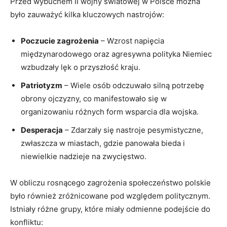
Przed wybuchem II wojny ‍światowej w Polsce można
było⁣ zauważyć kilka kluczowych nastrojów:
Poczucie ‌zagrożenia
​– Wzrost napięcia
międzynarodowego oraz ⁣agresywna polityka Niemiec
wzbudzały lęk o przyszłość kraju.
Patriotyzm
– Wiele ​osób odczuwało ⁤silną ⁤potrzebę
obrony ojczyzny, co manifestowało się w
organizowaniu różnych form wsparcia⁤ dla​ wojska.
Desperacja
– Zdarzały się nastroje pesymistyczne,
zwłaszcza w miastach, gdzie panowała bieda i
‌niewielkie nadzieje ‍na zwycięstwo.
W⁣ obliczu rosnącego zagrożenia społeczeństwo polskie
było również zróżnicowane pod względem politycznym.
Istniały różne grupy, które miały‍ odmienne podejście do
konfliktu: