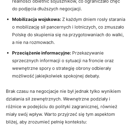
realności obietnic​ sojuszników, co ograniczało‍ chęć
do podjęcia dłuższych negocjacji.
Mobilizacja wojskowa:
Z każdym dniem rosły starania
o mobilizację sił pancernych⁢ i lotniczych, co zmuszało
Polskę ​do skupienia się na przygotowaniach do walki,
a nie ⁤na rozmowach.
Przeciążenie informacyjne:
Przekazywanie
sprzecznych informacji o sytuacji na froncie oraz
wewnętrzne spory o strategię obrony odbierały
możliwość jakiejkolwiek spokojnej debaty.
Brak czasu na negocjacje ​nie był jednak ‌tylko wynikiem
działania sił zewnętrznych. Wewnętrzne podziały i
różnice w podejściu do polityki zagranicznej,⁣ również
miały swój wpływ. Warto przyjrzeć się tym aspektom
bliżej, ⁣aby ⁣zrozumieć ​pełnię‍ kontekstu: