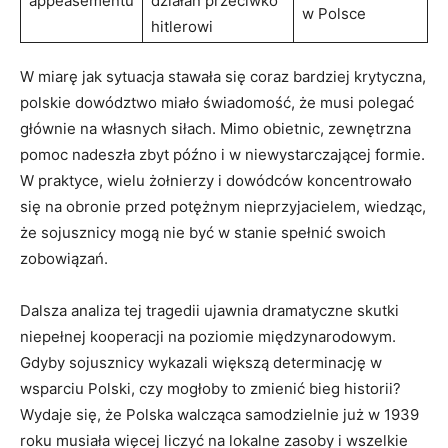
appeasementu
działań przeciwko
w Polsce
hitlerowi
W miarę‌ jak sytuacja stawała się coraz bardziej krytyczna,
polskie dowództwo⁤ miało świadomość, że musi ​polegać
głównie na ‍własnych siłach. Mimo‌ obietnic, zewnętrzna
pomoc ⁣nadeszła zbyt ⁣późno i w niewystarczającej formie.
‌W praktyce, wielu ⁤żołnierzy i dowódców koncentrowało‌
się na obronie przed potężnym ‍nieprzyjacielem, wiedząc,
że sojusznicy mogą nie być⁤ w stanie spełnić ‍swoich
zobowiązań.
Dalsza analiza tej tragedii⁣ ujawnia dramatyczne skutki
niepełnej kooperacji na‌ poziomie międzynarodowym.
Gdyby sojusznicy‍ wykazali większą determinację w
wsparciu Polski, czy mogłoby to⁣ zmienić bieg historii?
Wydaje ⁤się, że Polska walcząca samodzielnie już w ⁢1939
roku‍ musiała więcej ⁣liczyć na lokalne ​zasoby⁤ i ‍wszelkie⁢