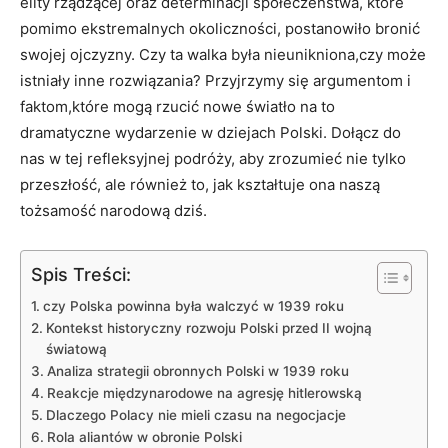
elity rządzącej oraz determinacji społeczeństwa, które
pomimo⁤ ekstremalnych okoliczności, postanowiło bronić
swojej ojczyzny. Czy ta walka​ była ⁤nieunikniona,czy może
istniały inne⁢ rozwiązania? Przyjrzymy się argumentom i
faktom,które mogą rzucić nowe⁢ światło na ‌to
dramatyczne wydarzenie w dziejach Polski. Dołącz do
nas w tej​ refleksyjnej podróży, aby zrozumieć nie tylko
przeszłość, ale ‍również to, jak kształtuje ona naszą
tożsamość narodową dziś.
Spis Treści:
czy Polska ⁢powinna była walczyć w ⁤1939 roku
Kontekst historyczny rozwoju Polski przed II⁢ wojną
światową
Analiza strategii obronnych Polski w 1939‌ roku
Reakcje międzynarodowe na agresję hitlerowską
Dlaczego Polacy ​nie mieli ‍czasu na negocjacje
Rola aliantów w obronie Polski