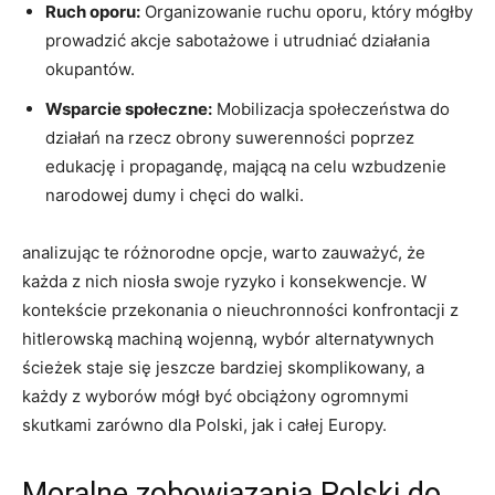
Ruch oporu:
Organizowanie ruchu oporu, który ​mógłby
⁢prowadzić akcje ​sabotażowe i utrudniać działania
okupantów.
Wsparcie społeczne:
Mobilizacja społeczeństwa do
działań na‍ rzecz obrony suwerenności poprzez
edukację i propagandę, mającą na celu wzbudzenie
narodowej dumy​ i chęci do walki.
analizując te‌ różnorodne​ opcje, warto zauważyć, że
każda z nich niosła swoje ⁤ryzyko i konsekwencje. W
kontekście⁢ przekonania o nieuchronności konfrontacji‍ z
hitlerowską ​machiną wojenną, wybór alternatywnych‌
ścieżek staje się jeszcze bardziej skomplikowany, a
‍każdy‌ z ⁢wyborów ⁤mógł być obciążony ogromnymi
skutkami zarówno dla‌ Polski, jak i całej ⁤Europy.
Moralne ⁤zobowiązania Polski do