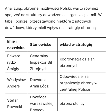
Analizując obronne możliwości Polski, warto ​również⁢
spojrzeć na struktury dowodzenia i organizacji armii. W
tabeli poniżej przedstawiono niektóre z istotnych
dowódców, którzy mieli wpływ na strategię obronną:
Imię i
Stanowisko
wkład w strategię
nazwisko
Edward
Generalny
Koordynacja działań
rydz-
Inspektor Sił
obronnych
Śmigły
Zbrojnych
Odpowiedział za
Władysław‌
Dowódca
organizację obrony w
Anders
Armii Łódź
centralnej ‌Polsce
Dowódca
Stefan
warszawskiej
obrona stolicy
Rowecki
Brygady