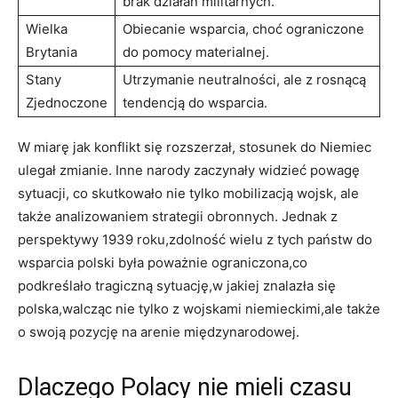
brak działań militarnych.
Wielka⁢
Obiecanie wsparcia, choć ograniczone⁤
Brytania
do pomocy materialnej.
Stany
Utrzymanie neutralności, ale‍ z rosnącą
Zjednoczone
tendencją do wsparcia.
W ‌miarę jak konflikt się rozszerzał, stosunek ⁣do Niemiec
ulegał zmianie. Inne narody zaczynały widzieć powagę
sytuacji,⁤ co⁢ skutkowało nie tylko mobilizacją wojsk, ale
także analizowaniem strategii obronnych. Jednak z
perspektywy⁤ 1939 ⁤roku,zdolność wielu z tych państw do
‍wsparcia polski była poważnie‌ ograniczona,co
⁤podkreślało tragiczną sytuację,w jakiej⁢ znalazła się
polska,walcząc nie ‍tylko⁣ z wojskami ⁣niemieckimi,ale także
o swoją pozycję na arenie ⁣międzynarodowej.
Dlaczego Polacy ​nie mieli ‍czasu