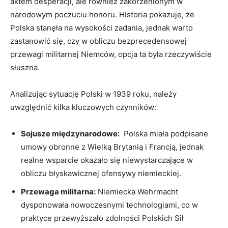
aktem desperacji, ale⁢ również zakorzenionym w
narodowym poczuciu honoru.​ Historia⁣ pokazuje, że
Polska stanęła na wysokości zadania, jednak warto
zastanowić ⁤się, czy w obliczu bezprecedensowej⁢
przewagi ⁣militarnej​ Niemców, opcja ta była rzeczywiście
słuszna.
Analizując sytuację Polski w 1939 roku, należy
uwzględnić kilka kluczowych czynników:
Sojusze międzynarodowe:
‍ Polska miała podpisane
‍umowy obronne z Wielką Brytanią i Francją, jednak‌
realne wsparcie okazało się niewystarczające w
obliczu błyskawicznej ofensywy niemieckiej.
Przewaga​ militarna:
Niemiecka Wehrmacht
dysponowała nowoczesnymi technologiami, co w
praktyce przewyższało zdolności Polskich Sił⁣