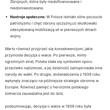
Zbrojnych, które były niedofinansowane i
niedoinwestowane.
Nastroje społeczne:
W Polsce istniało ​silne poczucie
patriotyzmu i⁢ chęć‍ obrony ojczyzny,co skutkowało
zdecydowaną mobilizacją sił w pierwszych dniach
wojny.
Warto ⁤również przyjrzeć się konsekwencjom, jakie
przyniosła ⁤decyzja o walce.​ Po pierwsze, mimo
⁢ogromnych strat, Polska stała się symbolem ‌oporu
przeciwko nazizmowi, a jej dzielność zainspirowała inne
narody do walki. Po drugie, doświadczenia ⁢z 1939 roku
wpłynęły ‌znacząco na​ późniejsze strategie‍ obronne w
Europie.⁤ Również pamięć o heroizmie polskiego
żołnierza zauważalna jest do dziś.
podsumowując, decyzja o walce w 1939​ roku była