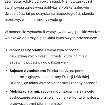
zewnętrznych.Południowy sąsiad,‍ Niemcy, zaskoczył
świat swoją agresywną polityką, a Polska, zaledwie
dwadzieścia lat po odzyskaniu niepodległości, stanęła
⁢przed wyzwaniem ‌obrony swoje granice.
W momencie wybuchu ⁢II wojny światowej, polskie​ władze
wojskowe opierały się na ⁤kilku kluczowych założeniach:
Obrona terytorialna:
Celem była ochrona
najważniejszych miast i infrastruktury, co miało
zapewnić podstawy‍ do ‌dalszej walki.
Sojusze z zachodem:
Polska⁣ liczyła ‍na pomoc
militarno-logistyczną ze strony ⁤Francji i‌ Wielkiej
‌Brytanii, co ⁣miało wzmocnić morale i‍ zasoby obronne.
Mobilizacja armii:
szybka mobilizacja miała ‍na celu
zaskoczenie agresora i wzmocnienie frontu w walce z
przeważającymi siłami niemieckimi.