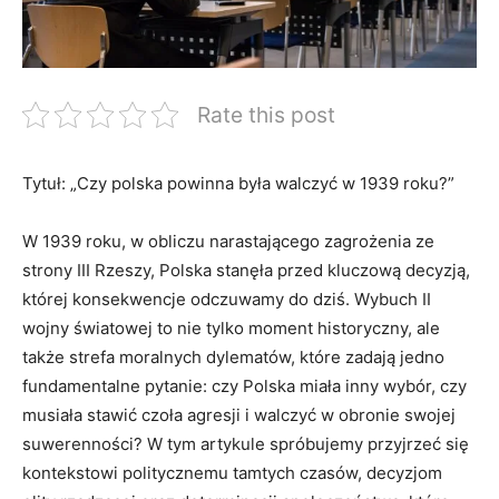
Rate this post
Tytuł: „Czy polska powinna⁣ była walczyć w 1939 roku?”
W‌ 1939 roku, w ​obliczu narastającego zagrożenia ze
strony III​ Rzeszy, Polska stanęła​ przed kluczową decyzją,
której‌ konsekwencje⁢ odczuwamy ⁤do dziś. Wybuch ⁢II
wojny światowej to nie tylko⁣ moment historyczny,‍ ale
także ⁢strefa moralnych dylematów, które zadają jedno
fundamentalne pytanie: czy Polska miała inny wybór, czy
musiała stawić czoła agresji i walczyć w obronie swojej
⁤suwerenności? W tym artykule spróbujemy przyjrzeć się
kontekstowi politycznemu tamtych⁢ czasów, decyzjom