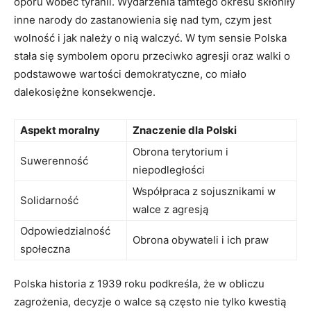
oporu wobec tyranii. ⁣Wydarzenia⁤ tamtego okresu skłoniły
inne narody do zastanowienia się nad tym, czym jest
⁤wolność i jak należy o nią walczyć. ‍W ⁢tym sensie ⁤Polska⁤
stała się symbolem oporu przeciwko agresji oraz walki o
podstawowe wartości demokratyczne, co miało
dalekosiężne konsekwencje.
Aspekt moralny
Znaczenie dla Polski
Obrona terytorium i
Suwerenność
niepodległości
Współpraca z sojusznikami w
Solidarność
walce ‍z agresją
Odpowiedzialność
Obrona obywateli i ich praw
społeczna
Polska ‌historia z 1939 roku podkreśla, że w obliczu
zagrożenia, decyzje o walce są często nie ‍tylko kwestią