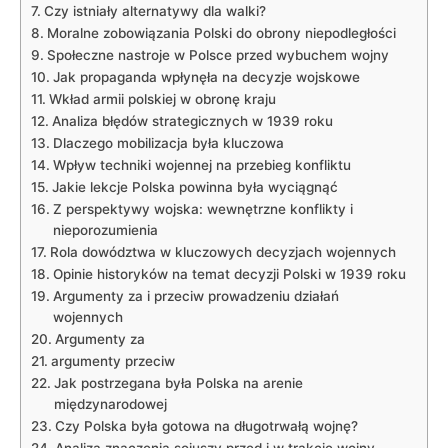
Czy istniały alternatywy dla walki?
Moralne ⁤zobowiązania Polski do obrony niepodległości
Społeczne nastroje w Polsce ⁢przed wybuchem​ wojny
Jak propaganda‌ wpłynęła ​na decyzje wojskowe
Wkład ‍armii​ polskiej w obronę kraju
Analiza błędów strategicznych w 1939 roku
Dlaczego mobilizacja była kluczowa
Wpływ‌ techniki wojennej⁤ na przebieg konfliktu
Jakie lekcje Polska powinna była ⁣wyciągnąć
Z ‍perspektywy wojska: wewnętrzne konflikty i
nieporozumienia
Rola dowództwa w kluczowych decyzjach wojennych
Opinie ​historyków na temat decyzji Polski w 1939 roku
Argumenty za i przeciw prowadzeniu działań
wojennych
Argumenty za
argumenty przeciw
Jak postrzegana​ była Polska na arenie
międzynarodowej
Czy Polska była gotowa na długotrwałą wojnę?
Analiza znaczenia sojuszy przed i w trakcie wojny