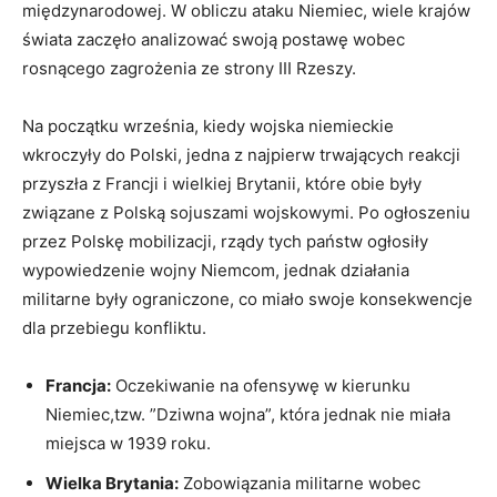
międzynarodowej. W ​obliczu ataku Niemiec, wiele krajów
świata zaczęło​ analizować‌ swoją postawę wobec
rosnącego ‍zagrożenia ze strony III Rzeszy.
Na początku września, kiedy wojska niemieckie
wkroczyły ⁢do Polski, jedna ⁤z najpierw ​trwających reakcji
przyszła z Francji i wielkiej Brytanii, które obie były‍
związane z⁤ Polską sojuszami ⁤wojskowymi. Po ogłoszeniu
przez⁣ Polskę mobilizacji, rządy tych⁣ państw ogłosiły
wypowiedzenie wojny ⁣Niemcom, jednak działania
militarne były ograniczone, co miało swoje konsekwencje
dla przebiegu⁢ konfliktu.
Francja:
Oczekiwanie na ofensywę w kierunku
Niemiec,tzw. ⁣”Dziwna wojna”, która jednak nie miała
miejsca w​ 1939 roku.
Wielka Brytania:
Zobowiązania ⁤militarne ‍wobec