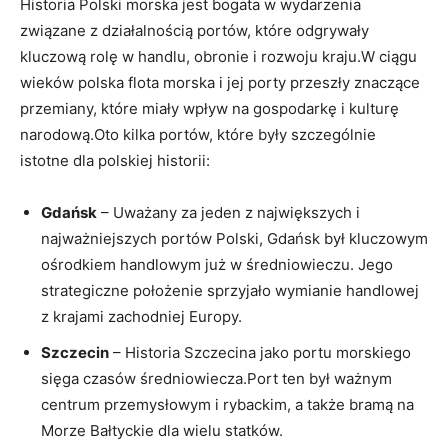
Historia‌ Polski morska jest bogata w wydarzenia
związane z działalnością portów, które odgrywały
kluczową rolę ⁤w handlu, obronie i rozwoju kraju.W ciągu
wieków‍ polska⁢ flota morska i jej‍ porty przeszły znaczące
przemiany, które miały wpływ na gospodarkę i kulturę
narodową.Oto kilka portów, które były szczególnie
istotne dla ⁣polskiej historii:
Gdańsk
– Uważany za jeden z⁣ największych⁤ i
⁣najważniejszych portów ⁤Polski, Gdańsk był kluczowym
ośrodkiem handlowym już w ⁢średniowieczu. Jego⁢
strategiczne położenie sprzyjało wymianie‍ handlowej
z krajami zachodniej Europy.
Szczecin
– Historia Szczecina jako portu morskiego
sięga czasów średniowiecza.Port ten był‍ ważnym
centrum przemysłowym i rybackim, a także bramą na
Morze⁣ Bałtyckie dla wielu statków.