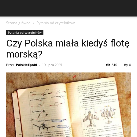
Strona główna
Pytania od czytelników
Pytania od czytelników
Czy Polska miała kiedyś flotę
morską?
Przez
PolskieEpoki
-
10 lipca 2025
310
0