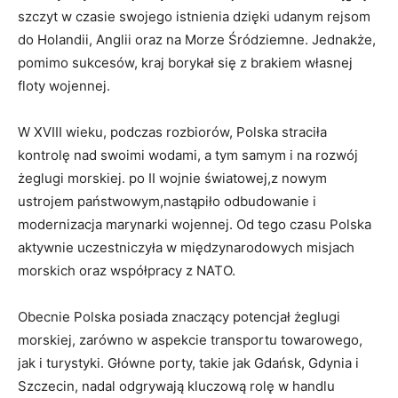
szczyt w czasie swojego istnienia dzięki udanym rejsom
do Holandii, Anglii oraz na Morze Śródziemne. Jednakże,
pomimo ‍sukcesów, ⁤kraj⁤ borykał się z brakiem własnej‌
floty‍ wojennej.
W XVIII wieku, podczas rozbiorów, Polska straciła
kontrolę nad swoimi wodami, ⁤a tym samym ⁢i na rozwój
żeglugi morskiej.⁤ po II wojnie⁢ światowej,z nowym
⁤ustrojem państwowym,nastąpiło⁢ odbudowanie i
modernizacja marynarki⁢ wojennej. Od tego czasu Polska
aktywnie uczestniczyła w międzynarodowych misjach
morskich oraz współpracy z NATO.
Obecnie Polska posiada​ znaczący potencjał żeglugi
morskiej, zarówno w aspekcie transportu‍ towarowego,
jak i turystyki. Główne porty, ‌takie jak Gdańsk, Gdynia i
Szczecin, nadal ‌odgrywają kluczową rolę w handlu