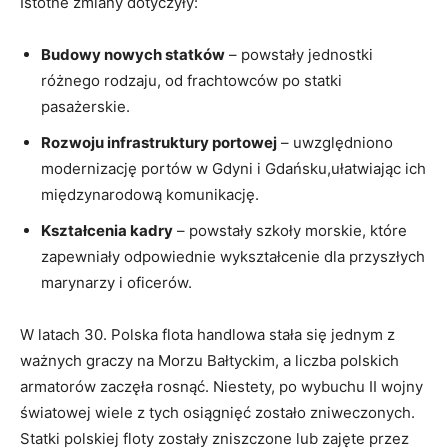
Istotne zmiany dotyczyły:
Budowy nowych statków
– powstały ⁤jednostki
‍różnego rodzaju, od frachtowców⁣ po statki
pasażerskie.
Rozwoju ​infrastruktury portowej
– uwzględniono
modernizację portów w Gdyni i Gdańsku,ułatwiając ich
międzynarodową ‌komunikację.
Kształcenia kadry
– powstały szkoły morskie, które
zapewniały odpowiednie wykształcenie ⁤dla przyszłych
marynarzy i oficerów.
W ‌latach 30. Polska flota‍ handlowa stała się jednym z
ważnych graczy na Morzu Bałtyckim, a ⁣liczba polskich
armatorów zaczęła rosnąć. Niestety,​ po wybuchu ​II wojny
światowej wiele z tych osiągnięć zostało zniweczonych.
Statki polskiej ⁣floty zostały ‌zniszczone lub ‍zajęte przez