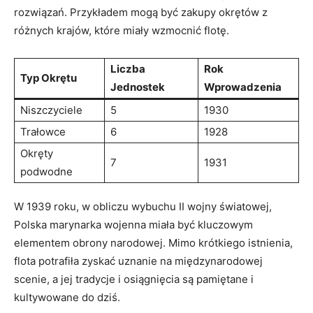
rozwiązań. Przykładem mogą być zakupy okrętów z
różnych krajów, które ​miały wzmocnić flotę.
Liczba
Rok
Typ Okrętu
Jednostek
Wprowadzenia
Niszczyciele
5
1930
Trałowce
6
1928
Okręty
7
1931
podwodne
W⁣ 1939 ‍roku, w obliczu wybuchu II wojny światowej,
Polska marynarka wojenna miała ​być kluczowym
elementem ‍obrony narodowej. ‌Mimo krótkiego istnienia,​
flota potrafiła zyskać uznanie na międzynarodowej‍
scenie, a jej tradycje i osiągnięcia⁣ są pamiętane ⁢i
kultywowane do dziś.