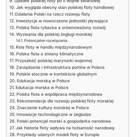
Upadek‍ polskiej floty po II wojnie światowej
Jak⁢ wygląda obecny stan ⁢polskiej floty handlowej
Działania⁤ Polski na⁣ rzecz​ rozwoju floty
Inwestycje w ​nowoczesne jednostki pływające
Polska flota rybacka a zrównoważony⁤ rozwój
Wyzwania dla polskiej żeglugi morskiej
Potencjalne rozwiązania
Rola floty w handlu międzynarodowym
Polska flota a zmiany klimatyczne
Przyszłość polskiej marynarki wojennej
Zarządzanie i infrastruktura portów w‌ Polsce
Polskie stocznie w kontekście ⁢globalnym
Edukacja morską w Polsce
Edukacja morska w Polsce
Polska flota a współpraca międzynarodowa
Rekomendacje dla rozwoju polskiej floty morskiej
Znaczenie kultury morskiej w Polsce
Innowacje technologiczne w żegludze
Polski ‌potencjał morski a gospodarka narodowa
Jak historia floty wpływa na‍ tożsamość narodową
Przykłady udanych modeli floty w Europie