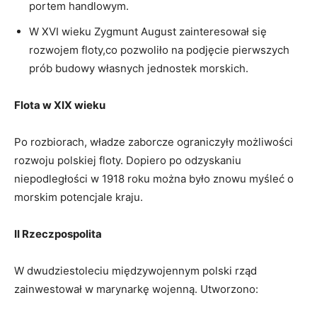
⁢portem handlowym.
W XVI wieku Zygmunt⁢ August zainteresował się
rozwojem⁢ floty,co pozwoliło na‌ podjęcie pierwszych
prób budowy własnych jednostek morskich.
Flota w XIX wieku
Po rozbiorach, władze zaborcze ograniczyły możliwości
rozwoju polskiej floty. Dopiero po⁢ odzyskaniu
niepodległości w 1918 roku można było znowu​ myśleć o
morskim potencjale kraju.
II Rzeczpospolita
W dwudziestoleciu międzywojennym polski ‍rząd
zainwestował w marynarkę wojenną.⁤ Utworzono: