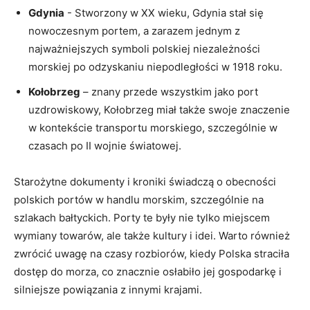
Gdynia
⁤-‌ Stworzony w ⁣XX wieku, Gdynia stał się
nowoczesnym⁢ portem, a ⁢zarazem jednym ‌z⁣
najważniejszych symboli polskiej niezależności
morskiej po odzyskaniu niepodległości⁣ w ​1918‌ roku.
Kołobrzeg
– znany przede wszystkim jako⁢ port‌
uzdrowiskowy, Kołobrzeg miał także swoje znaczenie
w kontekście transportu morskiego, szczególnie w
czasach po II wojnie światowej.
Starożytne dokumenty i kroniki świadczą o obecności ​
polskich portów w handlu morskim, szczególnie na
⁣szlakach bałtyckich. Porty ⁢te były nie tylko miejscem
wymiany towarów, ale także kultury i ⁢idei. Warto⁢ również
zwrócić uwagę na ⁤czasy rozbiorów, kiedy Polska straciła
dostęp do morza, co znacznie osłabiło jej gospodarkę i
‍silniejsze powiązania z innymi krajami.