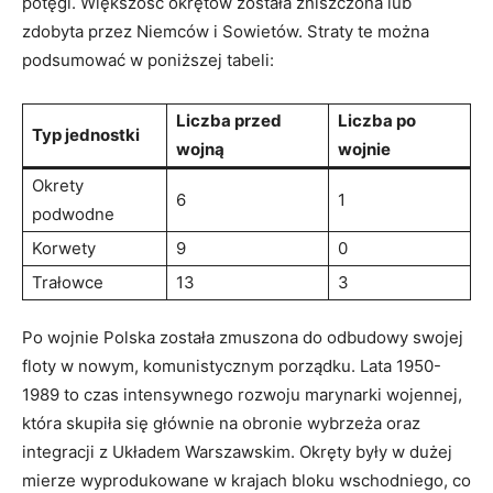
potęgi. Większość okrętów została‍ zniszczona lub
zdobyta przez Niemców i Sowietów. ‍Straty⁢ te można
podsumować w poniższej tabeli:
Liczba przed
Liczba po
Typ jednostki
wojną
wojnie
Okrety
6
1
podwodne
Korwety
9
0
Trałowce
13
3
Po wojnie Polska została zmuszona⁤ do odbudowy ‌swojej
floty w nowym, komunistycznym porządku. Lata 1950-
1989 to czas intensywnego rozwoju marynarki​ wojennej,
⁣która skupiła się głównie na obronie wybrzeża ​oraz
integracji z Układem Warszawskim. Okręty były w dużej
mierze wyprodukowane w ⁤krajach bloku wschodniego, co