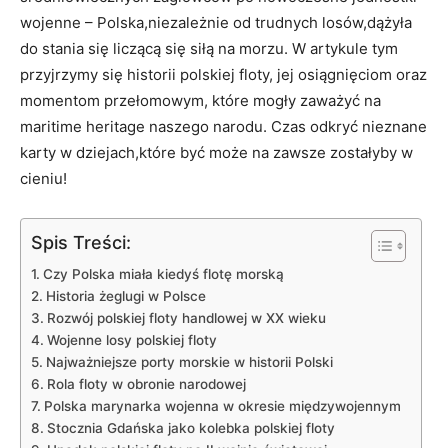
wojenne –⁤ Polska,niezależnie od trudnych losów,dążyła
⁣do stania się liczącą się siłą ‍na morzu. W artykule⁤ tym
przyjrzymy się historii polskiej ⁢floty, jej osiągnięciom oraz
momentom​ przełomowym, ⁣które mogły zaważyć na‌
maritime heritage naszego ‌narodu. Czas odkryć nieznane
karty⁣ w dziejach,które być⁤ może na zawsze zostałyby w
cieniu!
Spis Treści:
Czy Polska miała kiedyś flotę morską
Historia⁣ żeglugi⁣ w Polsce
Rozwój polskiej floty handlowej w XX wieku
Wojenne losy​ polskiej ‍floty
Najważniejsze porty morskie⁤ w historii Polski
Rola floty ⁤w obronie narodowej
Polska⁤ marynarka wojenna w okresie międzywojennym
Stocznia Gdańska jako kolebka polskiej floty