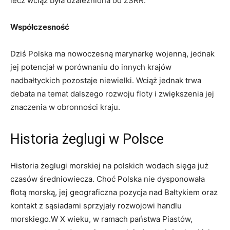
lecz wciąż była uzależniona od⁣ ZSRR.
Współczesność
Dziś Polska ma nowoczesną ‍marynarkę wojenną, jednak
jej potencjał⁤ w porównaniu do innych‍ krajów
nadbałtyckich pozostaje niewielki. Wciąż jednak trwa
debata na temat dalszego rozwoju floty i⁢ zwiększenia jej
znaczenia w obronności kraju.
Historia⁣ żeglugi⁣ w Polsce
Historia żeglugi morskiej na polskich wodach sięga już
⁤czasów średniowiecza. Choć Polska ⁢nie dysponowała⁢
flotą morską, jej geograficzna pozycja nad ⁢Bałtykiem oraz
kontakt z sąsiadami sprzyjały rozwojowi handlu
morskiego.W X⁤ wieku,⁣ w ramach państwa Piastów,