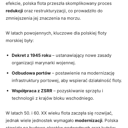
efekcie, polska ⁤flota przeszła ‍skomplikowany proces
redukcji
oraz restrukturyzacji, co prowadziło do
‍zmniejszenia jej znaczenia na morzu.
W latach powojennych, kluczowe dla polskiej‍ floty
morskiej były:
Dekret z 1945 roku
– ustanawiający ‍nowe zasady
organizacji‌ marynarki wojennej.
Odbudowa portów
– ​postawienie na ​modernizację
infrastruktury portowej, aby wspierać działalność floty.
Współpraca‍ z ZSRR
– pozyskiwanie sprzętu i
‍technologii⁣ z krajów bloku wschodniego.
W latach ‌50. ​i⁢ 60.⁤ XX wieku flota zaczęła⁢ się rozwijać,⁢
jednak wiele jednostek wymagało
modernizacji
. Polska
stawiała na budowę okrętów⁣ podwodnych⁣ oraz‍ kutrów