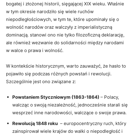
bogatej i złożonej historii, sięgającej XIX wieku. Właśnie
w tym⁤ okresie⁢ narodziło się wiele ruchów
niepodległościowych,⁤ w tym te, które upominały się o
wolność narodów oraz walczyły z imperialistyczną
dominacją. stanowi ono nie tylko ⁣filozoficzną deklarację,
ale również‍ wezwanie do solidarności między narodami
w ‍walce o prawa ‍i wolność.
W kontekście‍ historycznym, warto zauważyć, że hasło to
pojawiło się podczas różnych​ powstań i rewolucji.
Szczególnie ‍jest ono związane z:
Powstaniem⁢ Styczniowym​ (1863-1864)
– Polacy,
walcząc‍ o swoją niezależność, jednocześnie starali się
‍wesprzeć inne narodowości, walczące o swoje prawa.
Rewolucją 1848 roku
‍ – europocentryczny⁣ ruch, który
zainspirował wiele ‍krajów do walki o niepodległość i