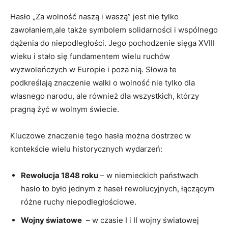
Hasło „Za wolność naszą i waszą” jest nie tylko​
zawołaniem,ale ⁣także‍ symbolem solidarności i wspólnego
⁤dążenia ⁤do niepodległości. ⁣Jego pochodzenie sięga XVIII
wieku i stało​ się fundamentem wielu ruchów
wyzwoleńczych w Europie i poza ‌nią. Słowa te
podkreślają znaczenie ⁤walki o wolność nie ‍tylko dla
własnego narodu, ale ‌również dla⁣ wszystkich, ⁢którzy
pragną żyć w wolnym ⁤świecie.
Kluczowe znaczenie tego hasła można dostrzec w
kontekście ⁤wielu historycznych wydarzeń:
Rewolucja 1848 roku
– w niemieckich państwach
hasło to było jednym z haseł‌ rewolucyjnych, łączącym ​
różne ruchy niepodległościowe.
Wojny światowe
⁢ – w czasie I‍ i II wojny światowej