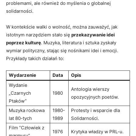
problemami, ale‍ również⁢ do myślenia o globalnej
solidarności.
W⁤ kontekście walki o ​wolność, ⁣można zauważyć, jak
istotnym narzędziem stało się
przekazywanie ⁢idei
poprzez kulturę
. Muzyka, literatura i sztuka ⁢zyskały
wymiar polityczny, stając się nośnikami idei i emocji.
Przykłady takich działań to:
Wydarzenie
Data
Opis
Wydanie
Antologia wierszy
„Czarnych
1980
opozycyjnych‌ poetów.
Ptaków”
Muzyka rockowa
1980-
Protesty i wsparcie dla⁣
lat 80-tych
1989
Solidarności.
Film ‍”Człowiek z
1976
Krytyka władzy ⁢w⁣ PRL-u.
marmuru”