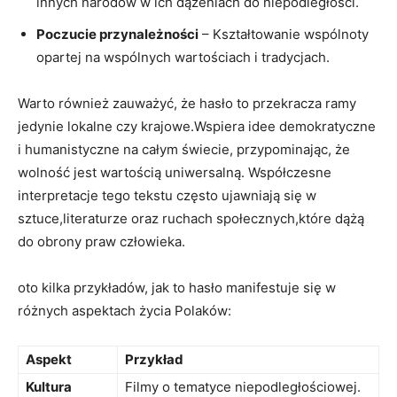
innych ⁤narodów​ w ich dążeniach do​ niepodległości.
Poczucie ⁢przynależności
– Kształtowanie ⁢wspólnoty
opartej⁤ na ‍wspólnych wartościach i tradycjach.
Warto również zauważyć, że hasło ⁤to przekracza ramy
⁤jedynie lokalne czy krajowe.Wspiera idee demokratyczne
i humanistyczne ⁤na całym świecie, przypominając, że⁤
wolność jest wartością​ uniwersalną. Współczesne
interpretacje tego⁢ tekstu często ujawniają się w
sztuce,literaturze oraz ruchach społecznych,które dążą
do ​obrony⁤ praw człowieka.
oto kilka przykładów, jak‍ to hasło manifestuje się w
różnych ‌aspektach życia Polaków:
Aspekt
Przykład
Kultura
Filmy o tematyce niepodległościowej.