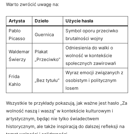
Warto ​zwrócić uwagę⁣ na:
Artysta
Dzieło
Użycie hasła
Pablo
Symbol oporu⁢ przeciwko
Guernica
⁣Picasso
brutalności wojny
Odniesienia do walki o
Waldemar
Plakat
wolność w kontekście
Świerzy
„Przeciwko”
społecznych zawirowań
Wyraz⁢ emocji związanych ‌z
Frida ​
„Bez tytułu”
osobistym i ⁤politycznym
Kahlo
losem
Wszystkie te przykłady pokazują, ‌jak ważne jest hasło „Za
wolność naszą i ⁢waszą”⁣ w kontekście kulturowym i
artystycznym, będąc​ nie​ tylko ⁣świadectwem‍
historycznym, ale także inspiracją ‍do dalszej refleksji na