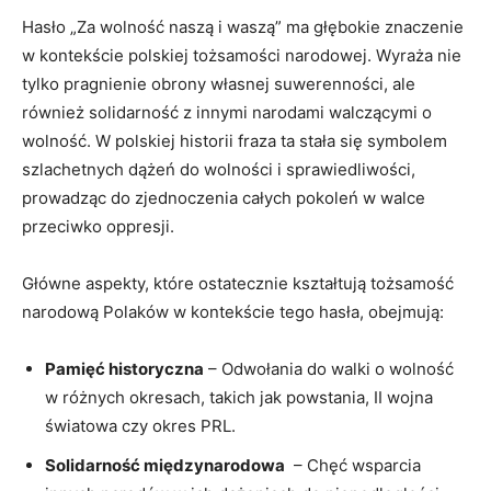
Hasło „Za wolność ⁣naszą​ i waszą” ma głębokie ⁣znaczenie​
w ‌kontekście polskiej⁢ tożsamości narodowej. Wyraża nie
tylko pragnienie obrony własnej suwerenności, ale
również ‍solidarność z innymi narodami walczącymi o
wolność. ⁤W polskiej ⁢historii fraza‍ ta stała⁢ się symbolem
szlachetnych dążeń do⁢ wolności⁢ i sprawiedliwości,
prowadząc do zjednoczenia całych​ pokoleń w walce
przeciwko oppresji.
Główne ⁣aspekty, które ostatecznie kształtują tożsamość
narodową Polaków w kontekście tego hasła, ⁣obejmują:
Pamięć historyczna
– Odwołania do walki o⁣ wolność
w różnych okresach, takich jak powstania, II wojna
światowa czy okres PRL.
Solidarność międzynarodowa
⁢ – Chęć wsparcia