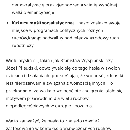
demokratyzację​ oraz zjednoczenia⁢ w imię⁤ wspólnej
walki o emancypację.
Kuźnicą myśli socjalistycznej
– hasło znalazło swoje
miejsce w programach politycznych‌ różnych
ruchów,kładąc podwaliny pod międzynarodowy ruch
robotniczy.
Wielu myślicieli, takich ⁢jak Stanisław Wyspiański czy
Józef Piłsudski, odwoływało⁤ się do tego ‌hasła w swoich
dziełach i działaniach, podkreślając, że wolność jednostki⁢
jest nierozerwalnie związana z wolnością innych. To
przekonanie, że walka o wolność nie zna granic, stało się​
motywem przewodnim dla wielu ​ruchów
niepodległościowych w europie ⁣i poza nią.
Warto⁤ zauważyć, że hasło ⁣to znalazło również
‍zastosowanie w kontekście współczesnych ruchów