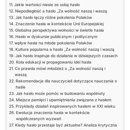
Jakie wartości niesie ⁤ze sobą hasło
Niepodległość a hasło „Za⁣ wolność naszą i‍ waszą
Jak hasło łączy⁢ różne pokolenia Polaków
Znaczenie hasła w kontekście Unii Europejskiej
Globalna perspektywa wolności ‌w świetle hasła
Hasło w dyskursie⁤ publicznym i ⁢politycznym
wpływ hasła na młode pokolenia Polaków
Kultura popularna⁣ a ‍hasło „Za wolność naszą i waszą
Jak hasło inspiruje do działania w⁤ dzisiejszych czasach
Rola edukacji w propagowaniu idei hasła
Co prawda mówi⁣ młodzież o „Za wolność naszą i
waszą
Rekomendacje dla ‍nauczycieli ⁢dotyczące nauczania o⁤
haśle
Jak ​hasło⁤ może pomóc w⁣ budowaniu wspólnoty
Miejsca⁤ pamięci i​ upamiętnienia związane z hasłem
Przykłady działań inspirowanych hasłem w XXI ‌wieku
Ewolucja znaczenia hasła w kontekście
współczesnych wyzwań
Kiedy hasło przestaje⁢ być aktualne? Analiza krytyczna