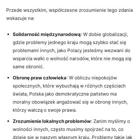
Przede wszystkim, współczesne zrozumienie ⁣tego ⁢zdania
wskazuje na:
Solidarność międzynarodową
: W dobie globalizacji,
gdzie problemy jednego⁤ kraju mogą szybko stać ​się
problemami⁤ innych, jako ⁣Polacy​ jesteśmy wezwani do
wsparcia walki o wolność narodów, które nie mogą się
same obronić.
Obronę praw człowieka
: ‌W obliczu niepokojów
społecznych,‌ które⁤ wybuchają ⁤w⁢ różnych częściach
świata,⁣ Polska ⁣jako⁤ demokratyczne⁣ państwo ma
‌moralny ⁤obowiązek‌ angażować się⁢ w ‌obronę innych,‍
którzy ‌walczą ‍o swoje⁤ prawa.
Zrozumienie lokalnych problemów
: Zanim myślimy o
wolności innych, często musimy spojrzeć na to, ⁢co
dzieje się w⁢ naszym własnym kraju. ‌Problemy takie jak