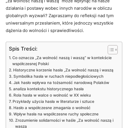
„za wolność naszą i waszą” ⁢może​ wpłynąć na nasze
działania i postawy wobec innych narodów⁢ w obliczu
globalnych ⁤wyzwań? Zapraszamy do‍ refleksji nad tym
uniwersalnym przesłaniem, które jednoczy ⁣wszystkie⁢
dążenia do wolności i​ sprawiedliwości.
Spis Treści:
Co oznacza „Za wolność naszą i waszą”⁣ w kontekście
współczesnej Polski
Historyczne ⁢korzenie hasła „Za wolność naszą⁢ i waszą
Symbolika hasła⁢ w ruchach niepodległościowych
Jak hasło ‍wpływa na‍ tożsamość narodową Polaków
analiza kontekstu ⁢historycznego hasła
Rola hasła w walce o wolność w XX wieku
Przykłady użycia hasła w⁤ literaturze i sztuce
Hasło a ‍współczesne ‍zmagania o wolność
Wpływ⁢ hasła na współczesne ruchy⁤ społeczne
Zrozumienie solidarności ⁤w haśle ​„Za wolność naszą i
waszą