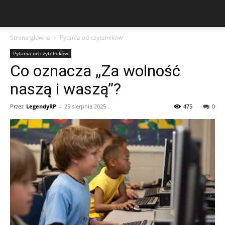
Strona główna
Pytania od czytelników
Pytania od czytelników
Co oznacza „Za wolność
naszą i waszą”?
Przez
LegendyRP
-
25 sierpnia 2025
475
0