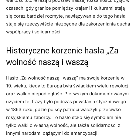
wartości,które leżą u⁣ podstaw‌ naszej tożsamości. Żyjąc w
czasach, gdy granice pomiędzy krajami i kulturami stają
się ⁤coraz bardziej rozmyte, nawiązywanie do ‌tego hasła
staje ​się rzeczywiście niezbędne dla zakorzeniania ⁣ducha
współpracy​ i solidarności.
Historyczne ⁢korzenie hasła „Za
wolność naszą⁢ i waszą
Hasło ⁣„Za wolność naszą i waszą”⁣ ma swoje⁢ korzenie w
19. wieku, kiedy to ⁤Europa była świadkiem wielu rewolucji
oraz walk o niepodległość. Pierwszym dokumentowanym
‍użyciem tej⁢ frazy było podczas powstania styczniowego
w 1863 roku, gdzie polscy patrioci walczyli przeciwko⁣
rosyjskiemu zaborcy. To hasło stało się symbolem ⁢nie
tylko walki o⁢ własną wolność, ale także ‍solidarności z
innymi narodami dążącymi do ​emancypacji.