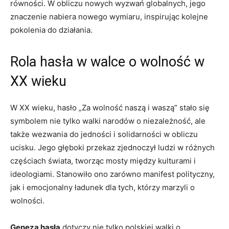
równości. W obliczu ⁣nowych wyzwań globalnych, jego
znaczenie nabiera nowego wymiaru, inspirując kolejne
pokolenia do działania.
Rola hasła w walce o wolność w
XX wieku
W​ XX wieku, hasło⁤ „Za wolność naszą i waszą” stało się
symbolem nie‌ tylko walki ⁤narodów o niezależność, ale
także​ wezwania do jedności i ​solidarności ‍w obliczu
ucisku. Jego głęboki przekaz ⁣zjednoczył⁣ ludzi w⁤ różnych
częściach świata, tworząc ‌mosty między kulturami i
ideologiami. Stanowiło ono zarówno ⁢manifest polityczny,
jak‌ i emocjonalny ładunek dla ⁤tych, którzy marzyli o
wolności.
Geneza hasła
dotyczy nie tylko polskiej walki o