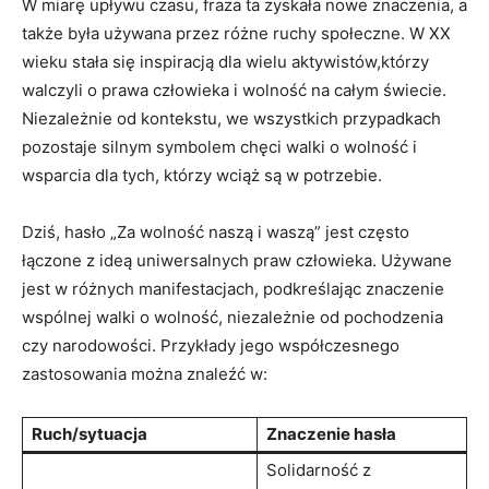
W miarę upływu czasu, fraza ta zyskała nowe ‌znaczenia, a
także była​ używana przez różne‍ ruchy społeczne. W‍ XX
wieku stała się inspiracją dla wielu aktywistów,którzy
walczyli o‌ prawa człowieka ⁣i ​wolność na całym świecie.
Niezależnie od kontekstu, we‌ wszystkich⁣ przypadkach
pozostaje silnym symbolem chęci walki o wolność i‌
wsparcia dla tych, którzy ​wciąż są w potrzebie.
Dziś, hasło „Za​ wolność naszą i⁤ waszą” jest często
‌łączone z ideą uniwersalnych ⁣praw człowieka.⁣ Używane
‌jest w różnych manifestacjach, podkreślając znaczenie
wspólnej walki o wolność, niezależnie ⁢od pochodzenia
czy narodowości. Przykłady jego współczesnego‌
zastosowania można znaleźć w:
Ruch/sytuacja
Znaczenie hasła
Solidarność z