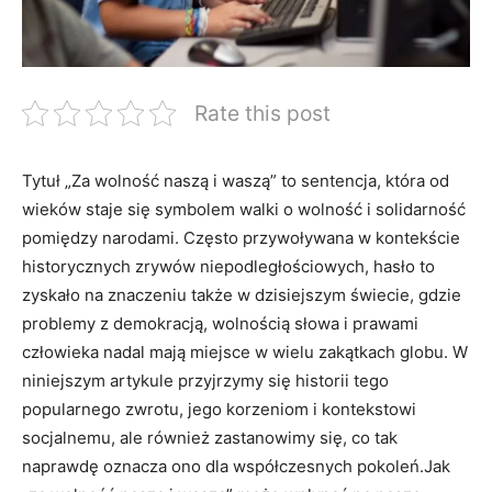
Rate this post
Tytuł ​„Za wolność naszą i waszą” to sentencja, która od
wieków staje się symbolem walki​ o wolność i solidarność⁢
pomiędzy narodami. ⁢Często przywoływana ⁣w kontekście
historycznych zrywów niepodległościowych, hasło to
zyskało ⁢na znaczeniu także w dzisiejszym świecie, gdzie⁣
problemy ⁣z demokracją, wolnością słowa ​i prawami
człowieka nadal ​mają miejsce w ​wielu zakątkach globu. ⁣W
niniejszym artykule przyjrzymy się historii tego
popularnego zwrotu,‍ jego korzeniom i‌ kontekstowi
socjalnemu, ale również zastanowimy się, co tak
naprawdę ⁤oznacza ono dla współczesnych pokoleń.Jak⁤