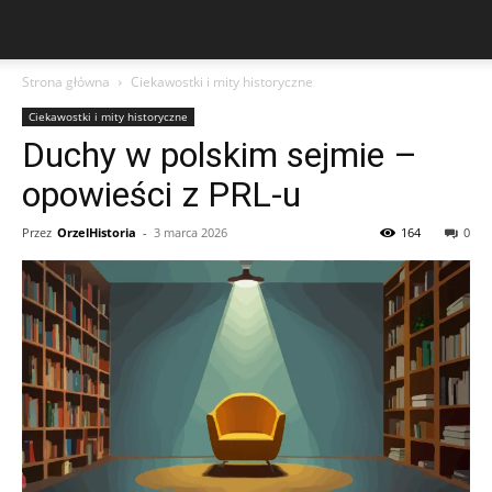
Strona główna
Ciekawostki i mity historyczne
Ciekawostki i mity historyczne
Duchy w polskim sejmie –
opowieści z PRL-u
Przez
OrzelHistoria
-
3 marca 2026
164
0