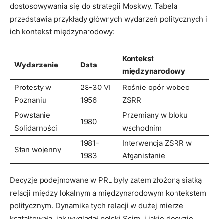
dostosowywania się do strategii Moskwy. Tabela
przedstawia przykłady głównych wydarzeń politycznych i
ich kontekst międzynarodowy:
Kontekst
Wydarzenie
Data
międzynarodowy
Protesty w
28-30 VI
Rośnie opór wobec
Poznaniu
1956
ZSRR
Powstanie
Przemiany w bloku
1980
Solidarności
wschodnim
1981-
Interwencja ZSRR w
Stan wojenny
1983
Afganistanie
Decyzje podejmowane w PRL były zatem złożoną siatką
relacji między lokalnym a międzynarodowym kontekstem
politycznym. Dynamika tych relacji w dużej mierze
kształtowała, jak wyglądał polski Sejm, i jakie decyzje