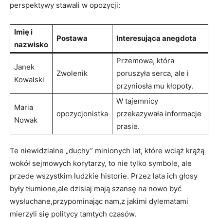
perspektywy stawali w opozycji:
Imię i
Postawa
Interesująca anegdota
nazwisko
Przemowa, która
Janek
Zwolenik
poruszyła serca, ale i
Kowalski
przyniosła mu kłopoty.
W tajemnicy
Maria
opozycjonistka
przekazywała informacje
Nowak
prasie.
Te niewidzialne „duchy” minionych lat, które wciąż krążą
wokół sejmowych korytarzy, to nie tylko symbole, ale
przede wszystkim ludzkie historie. Przez lata ich głosy
były tłumione,ale dzisiaj mają szansę na nowo być
wysłuchane,przypominając nam,z jakimi dylematami
mierzyli się politycy tamtych czasów.