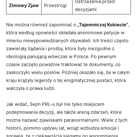
Ostrzeżenia przed
Zimowy Zjaw
Przestrogi
decyzjami
Nie można również zapominać o
„Tajemniczej Kobiecie”
,
która według opowieści składała anonimowe petycje w
imieniu niewypowiedzianych obywateli. Ich treści często
zawierały żądania i prośby, które były niezgodne z
ideologią panującą wówczas w Polsce. Po pewnym
czasie zaczęto poważnie traktować te dokumenty, co
zaskoczyło wielu posłów. Później okazało się, że w całym
kraju krążyły legendy o tej enigmatycznej postaci, która
walczyła o prawa ludzi.
Jak widać, Sejm PRL-u był nie tylko miejscem
podejmowania decyzji, ale także areną zdarzeń, które
można nazwać zjawiskami paranormalnymi. Wiele z tych
historii, pomimo upływu lat, wciąż wzbudza emocje i
sprawia, że z ciekawością sięgamy po wspomnienia