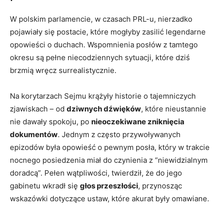
W polskim parlamencie, w czasach PRL-u, nierzadko
pojawiały się postacie, które mogłyby zasilić legendarne
opowieści o duchach. Wspomnienia posłów z tamtego
okresu są pełne niecodziennych sytuacji, które dziś
brzmią wręcz surrealistycznie.
Na korytarzach Sejmu krążyły historie o tajemniczych
zjawiskach – od
dziwnych dźwięków
, które nieustannie
nie dawały spokoju, po
nieoczekiwane zniknięcia
dokumentów
. Jednym z często przywoływanych
epizodów była opowieść o pewnym posła, który w trakcie
nocnego posiedzenia miał do czynienia z “niewidzialnym
doradcą”. Pełen wątpliwości, twierdził, że do jego
gabinetu wkradł się
głos przeszłości
, przynosząc
wskazówki dotyczące ustaw, które akurat były omawiane.