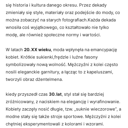
się historia i kultura danego okresu. Przez dekady
zmieniały się style, ⁣materiały oraz podejście ‌do mody, co
można zobaczyć na ‍starych ⁤fotografiach.Każda dekada
wnosiła‌ coś wyjątkowego, co kształtowało nie ‍tylko⁣
modę, ale również ‌społeczne normy i wartości.
W latach
20. XX wieku
, moda wpłynęła na emancypację
kobiet. Krótkie sukienki,frędzle i luźne fasony
symbolizowały nową wolność.⁢ Mężczyźni ⁢z kolei często
nosili eleganckie garnitury, a łącząc to z kapeluszami,
tworzyli ‍obraz dżentelmena.
kiedy przyszedł ⁢czas
30. lat
, styl stał ‌się bardziej
zróżnicowany, z naciskiem na elegancję i wyrafinowanie.
Kobiety zaczęły ⁢nosić długie, tzw. „suknie wieczorowe”, a
modne stały ⁣się także stroje sportowe. Mężczyźni z kolei
chętniej eksperymentowali z kolorami i wzorami.