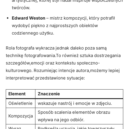
‌artystycznej, której styl nadal inspiruje współczesnych
twórców.
Edward Weston
– mistrz kompozycji, który potrafił
wydobyć piękno ​z najprostszych obiektów
codziennego użytku.
Rola fotografa wykracza jednak daleko poza samą
technikę fotografowania.To ⁣również sztuka dostrzegania
szczegółów,emocji oraz kontekstu społeczno-
kulturowego. Rozumiejąc ⁣intencje autora,możemy lepiej
interpretować przedstawione sytuacje:
Element
Znaczenie
Oświetlenie
wskazuje nastrój i emocje w zdjęciu.
Sposób scalenia elementów obrazu
Kompozycja
wpływa na jego odbiór.
Wyraz
Podkreśla uczucia, jakie⁢ towarzyszyły