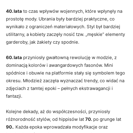
40.‍ lata
⁤to czas wpływów wojennych, które wpłynęły na
prostotę mody. Ubrania były bardziej praktyczne, co
wynikało z‍ ograniczeń materiałowych. Styl był bardziej
utilitarny, a kobiety zaczęły ⁤nosić‌ tzw. „męskie” elementy
garderoby, jak żakiety czy spodnie.
60. lata
przyniosły gwałtowną rewolucję w modzie, z
dominacją kolorów ⁢i ⁢awangardowych fasonów. Mini
spódnice⁢ i⁣ obuwie na platformie stały ​się symbolem tego
okresu. Młodzież zaczęła wyznaczać trendy,​ co widać na​
zdjęciach z tamtej epoki – pełnych ekstrawagancji i
fantazji.
Kolejne dekady, aż do współczesności, przyniosły
różnorodność stylów, od hippisów lat
70.
po grunge lat
90.
. Każda epoka wprowadzała modyfikacje oraz