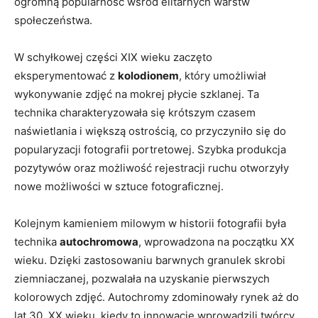
ogromną ⁣popularność wśród elitarnych warstw
społeczeństwa.
W schyłkowej części XIX wieku zaczęto
eksperymentować z
kolodionem
, który umożliwiał
wykonywanie zdjęć na mokrej płycie szklanej. Ta
technika charakteryzowała się krótszym czasem
naświetlania i większą ostrością, co przyczyniło się do
popularyzacji fotografii ⁢portretowej. Szybka produkcja
pozytywów oraz możliwość rejestracji ruchu⁣ otworzyły
nowe możliwości w sztuce fotograficznej.
Kolejnym ‍kamieniem milowym w historii fotografii była
technika‌
autochromowa
, wprowadzona na początku⁣ XX
wieku. Dzięki zastosowaniu⁣ barwnych granulek skrobi
ziemniaczanej,​ pozwalała na uzyskanie pierwszych
kolorowych zdjęć. Autochromy zdominowały rynek aż do
lat 30. XX wieku, kiedy to innowację wprowadzili twórcy