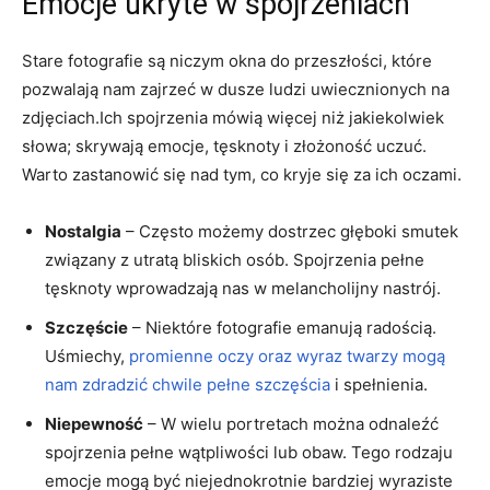
Emocje ukryte w spojrzeniach
Stare fotografie są niczym ‍okna ⁣do przeszłości, które
pozwalają⁤ nam zajrzeć w dusze ludzi uwiecznionych na
⁢zdjęciach.Ich spojrzenia mówią więcej niż jakiekolwiek
słowa; ​skrywają emocje, tęsknoty i⁤ złożoność uczuć.
Warto zastanowić się nad ⁣tym, co kryje się za‌ ich oczami.
Nostalgia
– Często możemy dostrzec głęboki smutek
związany z utratą bliskich osób. Spojrzenia pełne
tęsknoty ⁤wprowadzają nas w melancholijny‌ nastrój.
Szczęście
– Niektóre⁣ fotografie emanują‍ radością.
Uśmiechy,
promienne oczy oraz wyraz twarzy mogą
nam zdradzić chwile pełne szczęścia
⁤ i ​spełnienia.
Niepewność
– W wielu portretach można ‌odnaleźć
spojrzenia pełne wątpliwości lub obaw.⁣ Tego rodzaju
emocje mogą‍ być niejednokrotnie bardziej wyraziste