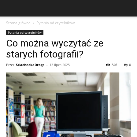
Strona główna
Pytania od czytelników
Pytania od czytelników
Co można wyczytać ze
starych fotografii?
Przez
SzlacheckaDroga
-
13 lipca 2025
346
0