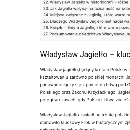
Władysław Jagiełło w historiografii – różn
Jak Jagiełło wpłynął na tożsamość narod
Miejsca związane z Jagiełłą, które warto o
Dlaczego Władysław Jagiełło jest nadal waż
Książki i filmy o Jagielle, które warto pozn
Podsumowanie dziedzictwa Władysława Jag
Władysław Jagiełło – kluc
Władysław jagiełło,będący królem Polski w
kształtowaniu zarówno polskiej monarchii,j
panowanie łączy się z pamiętną bitwą pod 
Polskiego oraz Zakonu Krzyżackiego. Jagiełł
potęgi w czasach, gdy Polska i Litwa zacieśn
Władysław Jagiełło zasiadł na tronie pols
stanowiło kluczowy krok w historycznym zje
najważniejszych osiągnięć: