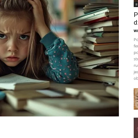
I
P
d
Wi
Po
fe
po
st
ru
je
ob