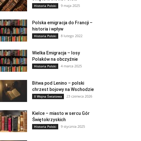
9 maja 2025
Historia Polski
Polska emigracja do Francji –
historia i wpływ
8 lutego 2022
Historia Polski
Wielka Emigracja – losy
Polaków na obczyźnie
4 marca 2025
Historia Polski
Bitwa pod Lenino – polski
chrzest bojowy na Wschodzie
23 czerwca 2026
II Wojna Światowa
Kielce – miasto w sercu Gór
Świętokrzyskich
9 stycznia 2025
Historia Polski