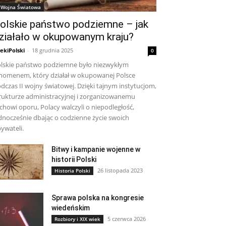
I Wojna Światowa
olskie państwo podziemne – jak
ziałało w okupowanym kraju?
ekiPolski
-
18 grudnia 2025
0
lskie państwo podziemne było niezwykłym
nomenem, który działał w okupowanej Polsce
dczas II wojny światowej. Dzięki tajnym instytucjom,
rukturze administracyjnej i zorganizowanemu
chowi oporu, Polacy walczyli o niepodległość,
dnocześnie dbając o codzienne życie swoich
ywateli.
Bitwy i kampanie wojenne w
historii Polski
26 listopada 2023
Historia Polski
Sprawa polska na kongresie
wiedeńskim
5 czerwca 2026
Rozbiory i XIX wiek