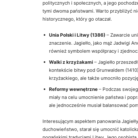
politycznych i społecznych, a jego pochod
tymi dwoma państwami. Warto przybliżyć ni
historycznego, który go otaczał.
Unia Polski i Litwy (1386)
– Zawarcie uni
znaczenie. Jagiełło, jako mąż Jadwigi And
również symbolem współpracy i zjednoc
Walki z krzyżakami
– Jagiełło przeszedł 
kontekście bitwy pod Grunwaldem (1410)
krzyżackiego, ale także umocniło pozycję
Reformy wewnętrzne
– Podczas swojego
miały na celu umocnienie państwa i pop
ale jednocześnie musiał balansować pom
Interesującym aspektem panowania Jagiełły 
duchowieństwo, starał się umocnić katolicką
pogańskimi tradycjami Litwy. Jego osobista r