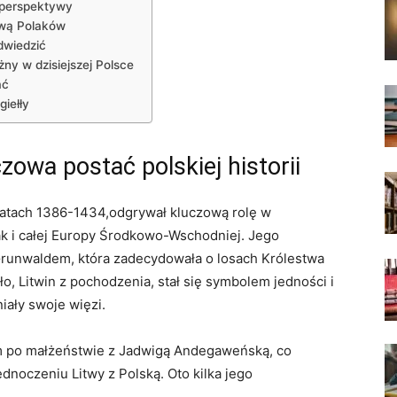
e perspektywy
ową Polaków
dwiedzić
ny w dzisiejszej Polsce
ać
iełły
zowa postać polskiej historii
 latach 1386-1434,odgrywał kluczową rolę w
ak i całej Europy Środkowo-Wschodniej. Jego
Grunwaldem, która zadecydowała o losach Królestwa
o, Litwin z pochodzenia, stał się symbolem jedności i
iały swoje więzi.
kim po małżeństwie z Jadwigą Andegaweńską, co
dnoczeniu Litwy z Polską. Oto kilka jego