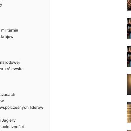
ny
militarnie
u krajów
ynarodowej
dza królewska
 czasach
tw
a współczesnych liderów
Jagiełły
 społeczności