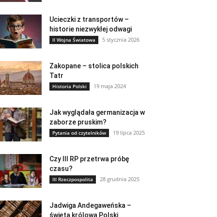
Ucieczki z transportów –
historie niezwykłej odwagi
5 stycznia 2026
II Wojna Światowa
Zakopane – stolica polskich
Tatr
19 maja 2024
Historia Polski
Jak wyglądała germanizacja w
zaborze pruskim?
19 lipca 2025
Pytania od czytelników
Czy III RP przetrwa próbę
czasu?
28 grudnia 2025
III Rzeczpospolita
Jadwiga Andegaweńska –
święta królowa Polski