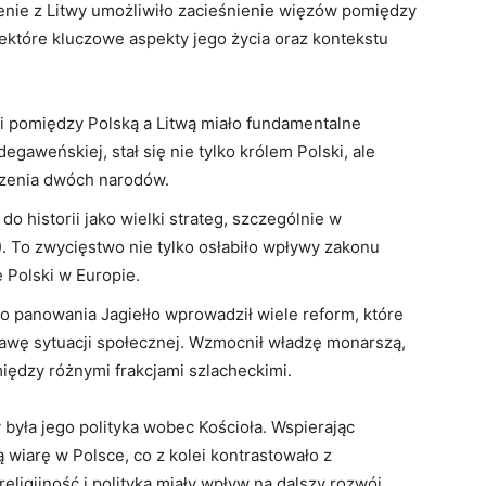
zenie z Litwy umożliwiło zacieśnienie więzów pomiędzy
ektóre kluczowe aspekty jego życia oraz kontekstu
i pomiędzy Polską a Litwą miało fundamentalne
egaweńskiej, stał się nie tylko królem Polski, ale
zenia dwóch narodów.
do historii jako wielki strateg, szczególnie w
. To zwycięstwo nie tylko osłabiło wpływy zakonu
 Polski w Europie.
 panowania Jagiełło wprowadził wiele reform, które
rawę sytuacji społecznej. Wzmocnił władzę monarszą,
iędzy różnymi frakcjami szlacheckimi.
była jego polityka wobec Kościoła. Wspierając
 wiarę w Polsce, co z kolei kontrastowało z
eligijność i polityka miały wpływ na dalszy rozwój