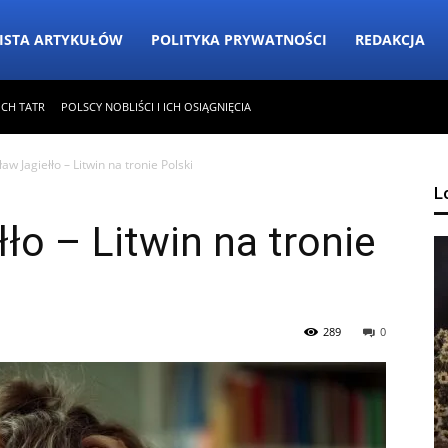
ISTA ARTYKUŁÓW
POLITYKA PRYWATNOŚCI
REDAKCJA
ICH TATR
POLSCY NOBLIŚCI I ICH OSIĄGNIĘCIA
aw Jagiełło – Litwin na tronie Polski
L
ło – Litwin na tronie
289
0