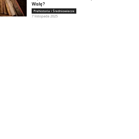
Wisłę?
Prehistoria i Średniowiecze
7 listopada 2025