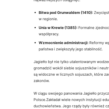
Bitwa pod Grunwaldem (1410):
Zwycięst
w regionie.
Unia w Krewie (1385):
Formalne zjednocz
współpracy.
Wzmocnienie administracji:
Reformy wp
państwa i zwiększyły jego stabilność.
Jagiełło był nie tylko utalentowanym wodzem
gromadzić wokół siebie sojuszników i neut
są widoczne w licznych sojuszach, które za
zakonów.
W ciągu swojego panowania Jagiełło przyczy
Polsce.Zakładał wiele nowych instytucji edu
duchowieństwa. Jego rządy były również cz