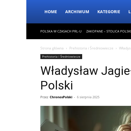
HOME
ARCHIWUM
KATEGORIE
L
POLSKA W CZASACH PRL-U
ZAKOPANE – STOLICA POLSK
Strona główna
Prehistoria i Średniowiecze
Władysł
Prehistoria i Średniowiecze
Władysław Jagieł
Polski
Przez
ChronosPolski
-
6 sierpnia 2025