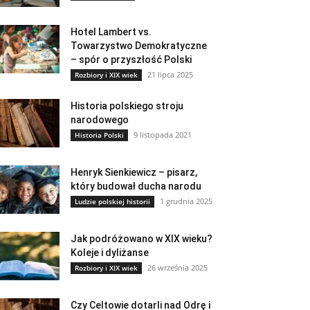
Hotel Lambert vs.
Towarzystwo Demokratyczne
– spór o przyszłość Polski
21 lipca 2025
Rozbiory i XIX wiek
Historia polskiego stroju
narodowego
9 listopada 2021
Historia Polski
Henryk Sienkiewicz – pisarz,
który budował ducha narodu
1 grudnia 2025
Ludzie polskiej historii
Jak podróżowano w XIX wieku?
Koleje i dyliżanse
26 września 2025
Rozbiory i XIX wiek
Czy Celtowie dotarli nad Odrę i