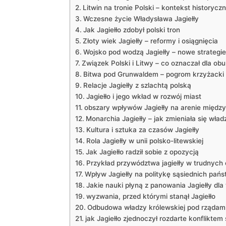
Litwin na tronie Polski – kontekst historycz
Wczesne życie Władysława Jagiełły
Jak Jagiełło zdobył polski tron
Złoty wiek Jagiełły – reformy i osiągnięcia
Wojsko pod wodzą Jagiełły – nowe strategie 
Związek Polski i Litwy – co oznaczał dla ob
Bitwa pod Grunwaldem – pogrom krzyżacki
Relacje Jagiełły z szlachtą polską
Jagiełło i jego wkład w rozwój miast
obszary wpływów Jagiełły na arenie międz
Monarchia Jagiełły – jak zmieniała się wła
Kultura i sztuka za czasów Jagiełły
Rola Jagiełły w unii polsko-litewskiej
Jak Jagiełło radził sobie z opozycją
Przykład przywództwa jagiełły w trudnych
Wpływ Jagiełły na politykę sąsiednich pańs
Jakie nauki płyną z panowania Jagiełły dl
wyzwania, przed którymi stanął Jagiełło
Odbudowa władzy królewskiej pod rządami 
jak Jagiełło zjednoczył rozdarte konfliktem