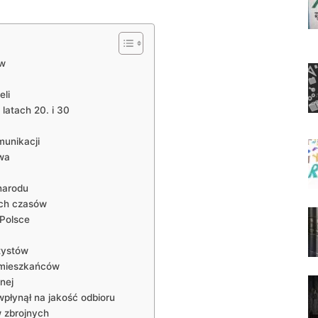
ów
eli
 latach 20. i 30
munikacji
twa
 narodu
ych czasów
 Polsce
tystów
s mieszkańców
nej
wpłynął na jakość odbioru
w zbrojnych