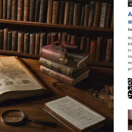
I
A
a
Cz
Ad
RP
tr
to
ws
pr