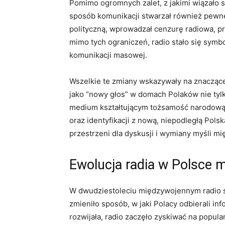
Pomimo ogromnych zalet, z jakimi wiązało 
sposób komunikacji stwarzał również pewne
polityczną, wprowadzał cenzurę radiowa, pr
mimo tych ograniczeń, radio stało się sym
komunikacji masowej.
Wszelkie te zmiany wskazywały na znacząc
jako “nowy głos” w domach Polaków nie tylk
medium kształtującym tożsamość narodową i
oraz identyfikacji z nową, niepodległą Pols
przestrzeni dla dyskusji i wymiany myśli m
Ewolucja radia w Polsce 
W dwudziestoleciu międzywojennym radio st
zmieniło sposób, w jaki Polacy odbierali in
rozwijała, radio zaczęło zyskiwać na popul