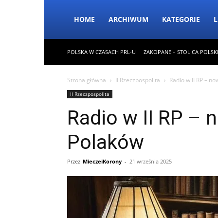
HOME
ARCHIWUM
KATEGORIE
L
POLSKA W CZASACH PRL-U
ZAKOPANE – STOLICA POLSK
Strona główna
II Rzeczpospolita
Radio w II RP – n
II Rzeczpospolita
Radio w II RP –
Polaków
Przez
MieczeiKorony
-
21 września 2025