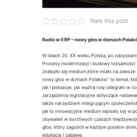
Rate this post
Radio w II RP – nowy głos w domach Polak
W latach 20. XX wieku Polska, po odzyskani
Procesy modernizacji i budowy tożsamości
znalazło się medium,które miało na zawsze z
nowy głos w domach Polaków” to temat, któ
jak i pokazuje, jak ważną rolę odegrało w 
zarządzenia legislacyjne dotyczące nadawania
także narzędziem integrującym społeczeńst
jak to innowacyjne medium wpisało się w pol
obywateli w burzliwych czasach międzywojni
głos, który zagościł w każdym polskim domu,
edukację i zabawę.