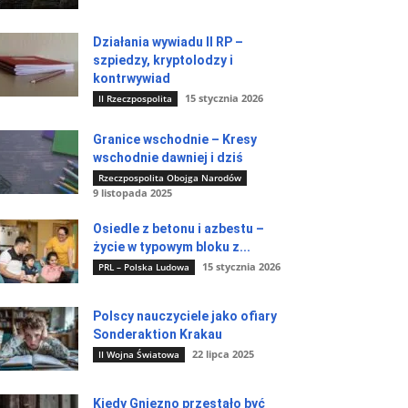
Działania wywiadu II RP –
szpiedzy, kryptolodzy i
kontrwywiad
15 stycznia 2026
II Rzeczpospolita
Granice wschodnie – Kresy
wschodnie dawniej i dziś
Rzeczpospolita Obojga Narodów
9 listopada 2025
Osiedle z betonu i azbestu –
życie w typowym bloku z...
15 stycznia 2026
PRL – Polska Ludowa
Polscy nauczyciele jako ofiary
Sonderaktion Krakau
22 lipca 2025
II Wojna Światowa
Kiedy Gniezno przestało być