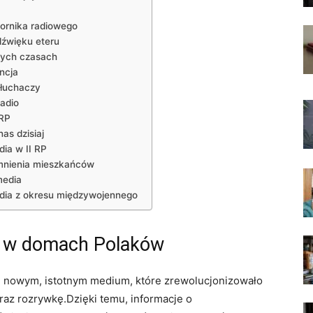
ornika radiowego
dźwięku eteru
nych czasach
ncja
słuchaczy
adio
 RP
nas dzisiaj
dia w II RP
mnienia mieszkańców
media
adia z okresu międzywojennego
os w domach Polaków
się nowym, istotnym medium, które zrewolucjonizowało
oraz rozrywkę.Dzięki temu, informacje o