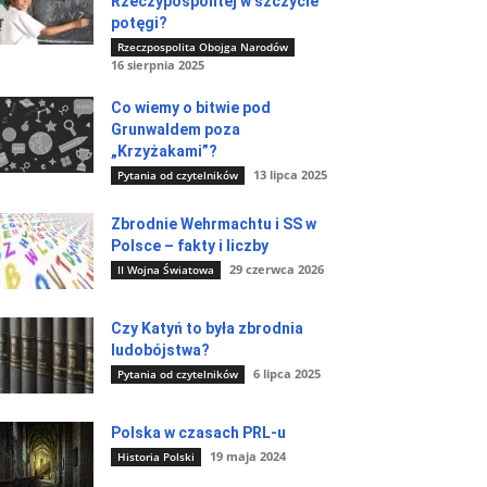
Rzeczypospolitej w szczycie
potęgi?
Rzeczpospolita Obojga Narodów
16 sierpnia 2025
Co wiemy o bitwie pod
Grunwaldem poza
„Krzyżakami”?
13 lipca 2025
Pytania od czytelników
Zbrodnie Wehrmachtu i SS w
Polsce – fakty i liczby
29 czerwca 2026
II Wojna Światowa
Czy Katyń to była zbrodnia
ludobójstwa?
6 lipca 2025
Pytania od czytelników
Polska w czasach PRL-u
19 maja 2024
Historia Polski