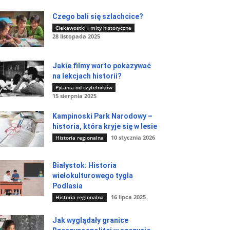
Czego bali się szlachcice?
Ciekawostki i mity historyczne
28 listopada 2025
Jakie filmy warto pokazywać
na lekcjach historii?
Pytania od czytelników
15 sierpnia 2025
Kampinoski Park Narodowy –
historia, która kryje się w lesie
10 stycznia 2026
Historia regionalna
Białystok: Historia
wielokulturowego tygla
Podlasia
16 lipca 2025
Historia regionalna
Jak wyglądały granice