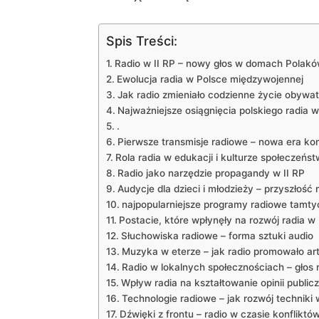
Spis Treści:
Radio w II RP – nowy głos w domach Polak
Ewolucja radia w Polsce międzywojennej
Jak radio zmieniało codzienne życie obywat
Najważniejsze osiągnięcia polskiego radia w
.
Pierwsze transmisje radiowe – nowa era ko
Rola radia w edukacji i kulturze społeczeńs
Radio jako narzędzie propagandy w II RP
Audycje dla dzieci i młodzieży – przyszłość
najpopularniejsze programy radiowe tamt
Postacie, które wpłynęły na rozwój radia w
Słuchowiska radiowe – forma sztuki audio
Muzyka w eterze – jak radio promowało ar
Radio w lokalnych społecznościach – gło
Wpływ radia na kształtowanie opinii publicz
Technologie radiowe – jak rozwój techniki 
Dźwięki z frontu – radio w czasie konfliktó