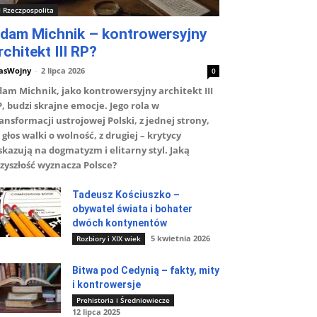
II Rzeczpospolita
dam Michnik – kontrowersyjny
rchitekt III RP?
asWojny
-
2 lipca 2026
0
am Michnik, jako kontrowersyjny architekt III
, budzi skrajne emocje. Jego rola w
ansformacji ustrojowej Polski, z jednej strony,
 głos walki o wolność, z drugiej – krytycy
kazują na dogmatyzm i elitarny styl. Jaką
zyszłość wyznacza Polsce?
Tadeusz Kościuszko –
obywatel świata i bohater
dwóch kontynentów
5 kwietnia 2026
Rozbiory i XIX wiek
Bitwa pod Cedynią – fakty, mity
i kontrowersje
Prehistoria i Średniowiecze
12 lipca 2025