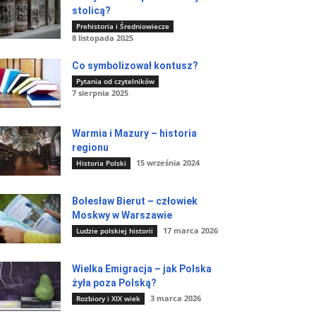
stolicą?
Prehistoria i Średniowiecze
8 listopada 2025
Co symbolizował kontusz?
Pytania od czytelników
7 sierpnia 2025
Warmia i Mazury – historia
regionu
15 września 2024
Historia Polski
Bolesław Bierut – człowiek
Moskwy w Warszawie
17 marca 2026
Ludzie polskiej historii
Wielka Emigracja – jak Polska
żyła poza Polską?
3 marca 2026
Rozbiory i XIX wiek