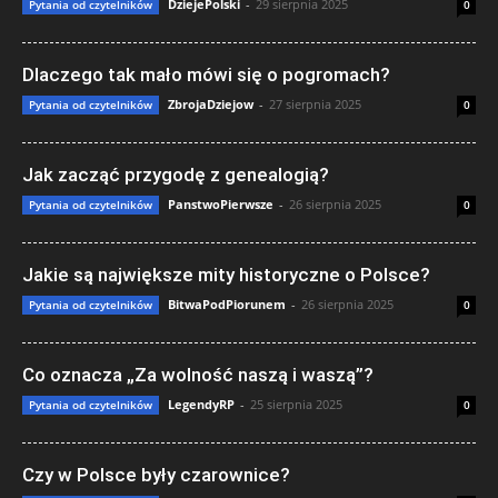
DziejePolski
-
29 sierpnia 2025
Pytania od czytelników
0
Dlaczego tak mało mówi się o pogromach?
ZbrojaDziejow
-
27 sierpnia 2025
Pytania od czytelników
0
Jak zacząć przygodę z genealogią?
PanstwoPierwsze
-
26 sierpnia 2025
Pytania od czytelników
0
Jakie są największe mity historyczne o Polsce?
BitwaPodPiorunem
-
26 sierpnia 2025
Pytania od czytelników
0
Co oznacza „Za wolność naszą i waszą”?
LegendyRP
-
25 sierpnia 2025
Pytania od czytelników
0
Czy w Polsce były czarownice?