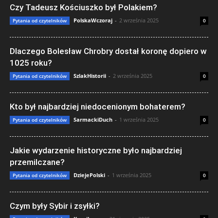
Czy Tadeusz Kościuszko był Polakiem?
PolskaWczoraj
-
2 września 2025
Pytania od czytelników
0
Dlaczego Bolesław Chrobry dostał koronę dopiero w
1025 roku?
SzlakHistorii
-
2 września 2025
Pytania od czytelników
0
Kto był najbardziej niedocenionym bohaterem?
SarmackiDuch
-
1 września 2025
Pytania od czytelników
0
Jakie wydarzenie historyczne było najbardziej
przemilczane?
DziejePolski
-
1 września 2025
Pytania od czytelników
0
Czym były Sybir i zsyłki?