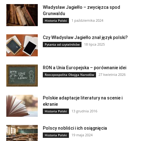
Władysław Jagiełło – zwycięzca spod
Grunwaldu
1 października 2024
Historia Polski
Czy Władysław Jagiełło znał język polski?
18 lipca 2025
Pytania od czytelników
RON a Unia Europejska – porównanie idei
27 kwietnia 2026
Rzeczpospolita Obojga Narodów
Polskie adaptacje literatury na scenie i
ekranie
13 grudnia 2016
Historia Polski
Polscy nobliści i ich osiągnięcia
19 maja 2024
Historia Polski