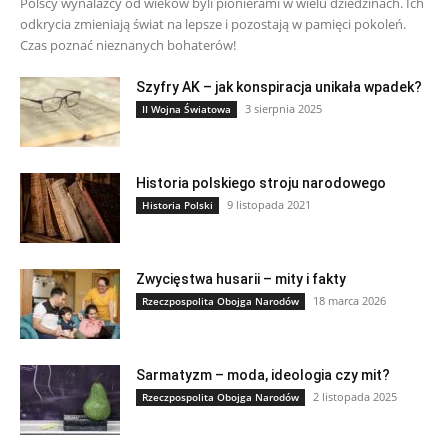
Polscy wynalazcy od wieków byli pionierami w wielu dziedzinach. Ich
odkrycia zmieniają świat na lepsze i pozostają w pamięci pokoleń.
Czas poznać nieznanych bohaterów!
Szyfry AK – jak konspiracja unikała wpadek?
3 sierpnia 2025
II Wojna Światowa
Historia polskiego stroju narodowego
9 listopada 2021
Historia Polski
Zwycięstwa husarii – mity i fakty
18 marca 2026
Rzeczpospolita Obojga Narodów
Sarmatyzm – moda, ideologia czy mit?
2 listopada 2025
Rzeczpospolita Obojga Narodów