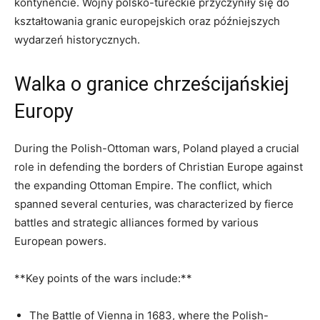
kontynencie. Wojny⁤ polsko-tureckie ‌przyczyniły się do
kształtowania granic europejskich oraz⁢ późniejszych
wydarzeń historycznych.
Walka o granice chrześcijańskiej
Europy
During the Polish-Ottoman wars, Poland played⁢ a‍ crucial
role in defending the borders⁤ of ‌Christian Europe against
the⁤ expanding Ottoman Empire. The⁢ conflict, ⁢which
spanned ​several centuries, was characterized by fierce⁢
battles ⁤and​ strategic alliances formed by ⁢various
European ⁢powers.
**Key points of the wars include:**
The Battle of Vienna in 1683,‍ where the ‌Polish-