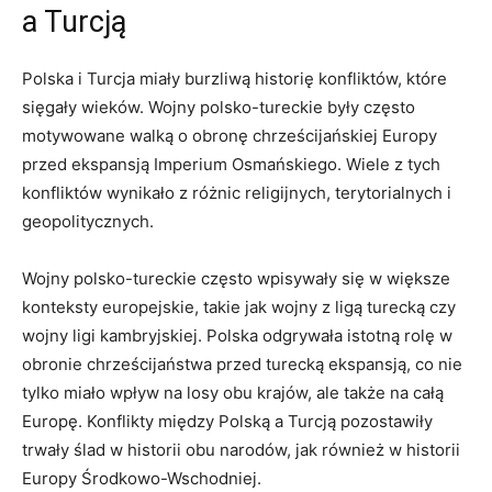
a Turcją
Polska i⁢ Turcja miały burzliwą⁣ historię konfliktów, które
sięgały ⁤wieków. Wojny polsko-tureckie były często‍
motywowane ‌walką o‍ obronę chrześcijańskiej Europy
przed​ ekspansją Imperium Osmańskiego. ‌Wiele​ z ​tych
konfliktów wynikało z różnic religijnych, ⁤terytorialnych i
geopolitycznych.
Wojny polsko-tureckie⁤ często wpisywały się w ‍większe
konteksty⁤ europejskie, takie jak wojny⁢ z ligą turecką czy
wojny​ ligi⁢ kambryjskiej. Polska odgrywała istotną rolę w⁣
obronie⁣ chrześcijaństwa przed turecką ekspansją, co nie
tylko miało wpływ ⁣na⁣ losy‌ obu krajów, ale także na całą
Europę.‍ Konflikty‍ między Polską ‍a ⁤Turcją pozostawiły​
trwały ślad w historii obu​ narodów, jak również ⁤w historii
‌Europy ⁣Środkowo-Wschodniej.