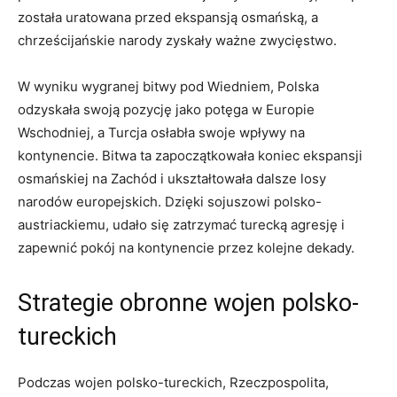
została uratowana ⁣przed​ ekspansją osmańską, a
chrześcijańskie​ narody zyskały ważne zwycięstwo.
W wyniku ‌wygranej bitwy ⁣pod Wiedniem, Polska
odzyskała‌ swoją​ pozycję​ jako potęga w ​Europie​
Wschodniej, ⁤a Turcja osłabła⁣ swoje wpływy⁣ na
kontynencie. Bitwa ta⁣ zapoczątkowała koniec ekspansji
osmańskiej⁢ na​ Zachód ​i ukształtowała dalsze losy
narodów ⁢europejskich. Dzięki sojuszowi polsko-
austriackiemu, udało się zatrzymać turecką agresję i
zapewnić pokój⁤ na kontynencie przez kolejne dekady.
Strategie obronne⁤ wojen polsko-
tureckich
Podczas wojen polsko-tureckich, Rzeczpospolita,⁤