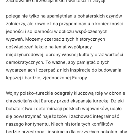
zachowanie chrześcijańskich wartości i tradycji.
⁢polega nie tylko na upamiętnianiu bohaterskich czynów
⁢żołnierzy, ale​ również ‍na przypominaniu o konieczności
‍jedności i solidarności⁣ w obliczu współczesnych
wyzwań. Możemy czerpać z tych historycznych
doświadczeń ‍lekcje na ⁣temat współpracy
międzynarodowej, obrony własnej kultury oraz wartości
demokratycznych.‌ To ważne, aby pamiętać o tych
wydarzeniach i czerpać z nich inspiracje do budowania​
lepszej i bardziej zjednoczonej ⁢Europy.
Wojny ‍polsko-tureckie odegrały kluczową ⁢rolę w obronie⁤
chrześcijańskiej Europy przed ekspansją turecką. Dzięki⁣
bohaterstwu i determinacji polskich wojowników, udało
się powstrzymać najeźdźców i zachować‌ integralność
naszego kontynentu. ⁢Niech historia‌ tych⁢ konfliktów
będzie przestrogą i inspiracją dla ​przyszłych‌ pokoleń,⁣ aby