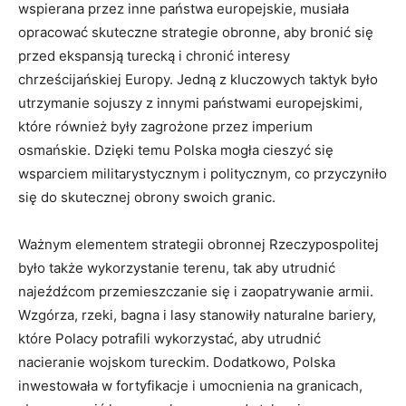
wspierana ‌przez inne państwa europejskie,‍ musiała
opracować ⁢skuteczne strategie obronne, ⁢aby bronić⁢ się
przed ⁣ekspansją ​turecką i​ chronić interesy
chrześcijańskiej Europy. Jedną z kluczowych taktyk było
utrzymanie sojuszy z innymi państwami europejskimi,
które również były zagrożone⁢ przez imperium
osmańskie. Dzięki‌ temu Polska mogła cieszyć się⁢
wsparciem militarystycznym⁢ i politycznym, ​co przyczyniło
‌się ​do skutecznej obrony swoich granic.
Ważnym elementem ‍strategii ‌obronnej Rzeczypospolitej
było także ⁤wykorzystanie terenu, tak aby⁢ utrudnić
najeźdźcom przemieszczanie się i zaopatrywanie armii.
Wzgórza, rzeki, bagna i lasy stanowiły naturalne bariery,
które⁣ Polacy potrafili wykorzystać, aby utrudnić
nacieranie wojskom tureckim. Dodatkowo, Polska
inwestowała w fortyfikacje i umocnienia na granicach,