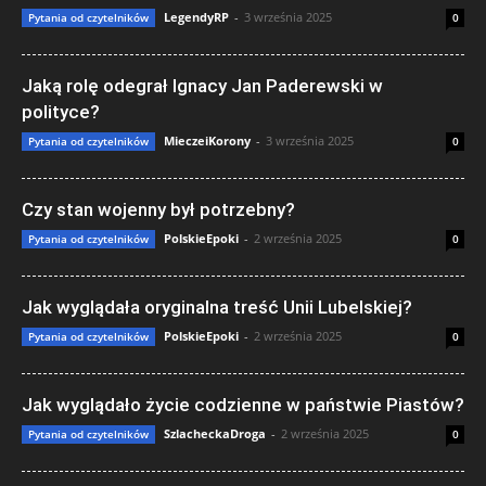
LegendyRP
-
3 września 2025
Pytania od czytelników
0
Jaką rolę odegrał Ignacy Jan Paderewski w
polityce?
MieczeiKorony
-
3 września 2025
Pytania od czytelników
0
Czy stan wojenny był potrzebny?
PolskieEpoki
-
2 września 2025
Pytania od czytelników
0
Jak wyglądała oryginalna treść Unii Lubelskiej?
PolskieEpoki
-
2 września 2025
Pytania od czytelników
0
Jak wyglądało życie codzienne w państwie Piastów?
SzlacheckaDroga
-
2 września 2025
Pytania od czytelników
0