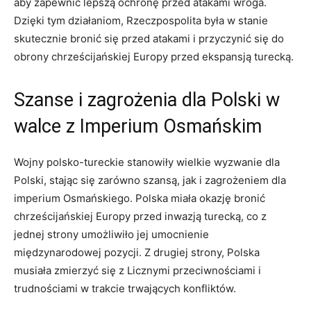
aby​ zapewnić lepszą ochronę przed atakami wroga.
Dzięki tym⁢ działaniom, Rzeczpospolita była w stanie
skutecznie bronić ​się przed atakami i przyczynić się do‍
obrony chrześcijańskiej Europy przed ekspansją‌ turecką.
Szanse‌ i ⁢zagrożenia dla Polski ⁣w
walce z Imperium Osmańskim
Wojny polsko-tureckie stanowiły wielkie⁢ wyzwanie dla
⁣Polski, stając się zarówno szansą, jak i‍ zagrożeniem⁤ dla
imperium Osmańskiego. Polska miała okazję bronić
chrześcijańskiej ‍Europy⁣ przed ⁢inwazją turecką,⁣ co z
jednej strony umożliwiło jej umocnienie
międzynarodowej pozycji. Z drugiej strony,‌ Polska‍
musiała ⁤zmierzyć ‍się z Licznymi przeciwnościami i
‍trudnościami w trakcie trwających ‌konfliktów.