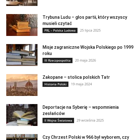
Trybuna Ludu – głos partii, który wszyscy
musieli czytać
25 lipca 2025
PRL – Polska Ludowa
Misje zagraniczne Wojska Polskiego po 1999
roku
20 maja 2026
III Rzeczpospolita
Zakopane – stolica polskich Tatr
19 maja 2024
Historia Polski
Deportacje na Syberię – wspomnienia
zesłańców
29 września 2025
II Wojna Światowa
Czy Chrzest Polski w 966 był wyborem, czy