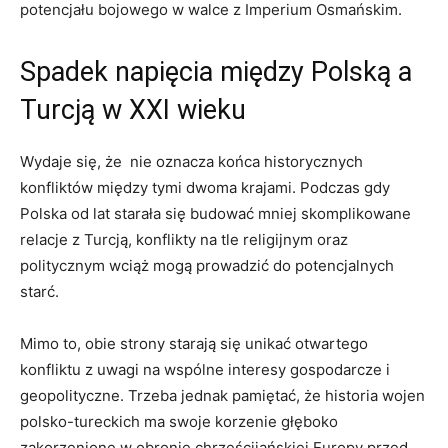
potencjału bojowego w ​walce z⁢ Imperium Osmańskim.
Spadek ‍napięcia między‍ Polską a⁢
Turcją w XXI wieku
Wydaje się,⁢ że⁢ ‌ nie ⁢oznacza⁢ końca ​historycznych
konfliktów między tymi dwoma ‌krajami. Podczas gdy‌
Polska od lat starała się budować mniej skomplikowane​
relacje z Turcją, konflikty na‍ tle religijnym oraz
politycznym wciąż ⁣mogą‍ prowadzić do potencjalnych
starć.
Mimo to, obie strony ⁢starają się unikać otwartego⁤
konfliktu z uwagi⁤ na⁤ wspólne interesy gospodarcze ​i
⁣geopolityczne.⁢ Trzeba⁤ jednak pamiętać, że historia​ wojen
polsko-tureckich ma swoje korzenie głęboko
zakorzenione w obronie chrześcijańskiej Europy przed