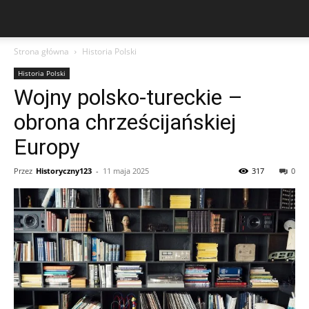
Strona główna
Historia Polski
Historia Polski
Wojny polsko-tureckie –
obrona chrześcijańskiej
Europy
Przez
Historyczny123
-
11 maja 2025
317
0