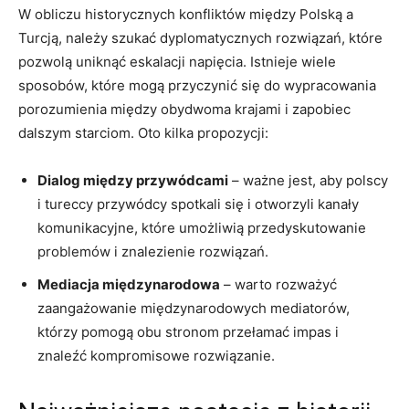
W ​obliczu historycznych⁣ konfliktów między⁢ Polską a
Turcją, należy szukać dyplomatycznych ⁤rozwiązań, ​które
pozwolą⁤ uniknąć⁢ eskalacji napięcia. Istnieje wiele
sposobów, które‍ mogą przyczynić się ‌do ⁣wypracowania
⁤porozumienia ⁣między ⁢obydwoma krajami i zapobiec
dalszym starciom. Oto kilka ​propozycji:
Dialog ⁤między‍ przywódcami
– ważne⁤ jest, aby polscy
i tureccy przywódcy spotkali‌ się i otworzyli kanały
komunikacyjne, które umożliwią przedyskutowanie
problemów ⁤i znalezienie rozwiązań.
Mediacja międzynarodowa
– warto rozważyć
zaangażowanie międzynarodowych mediatorów,
którzy ⁣pomogą‍ obu stronom przełamać impas i
‌znaleźć kompromisowe rozwiązanie.