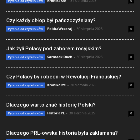
Kronikarze
-
31 sierpnia 2025
Pytania od czytelników
0
Czy każdy chłop był pańszczyźniany?
PolskaWczoraj
-
30 sierpnia 2025
Pytania od czytelników
0
Jak żyli Polacy pod zaborem rosyjskim?
SarmackiDuch
-
30 sierpnia 2025
Pytania od czytelników
0
Czy Polacy byli obecni w Rewolucji Francuskiej?
Kronikarze
-
30 sierpnia 2025
Pytania od czytelników
0
Dlaczego warto znać historię Polski?
HistoriaPL
-
30 sierpnia 2025
Pytania od czytelników
0
Dlaczego PRL-owska historia była zakłamana?