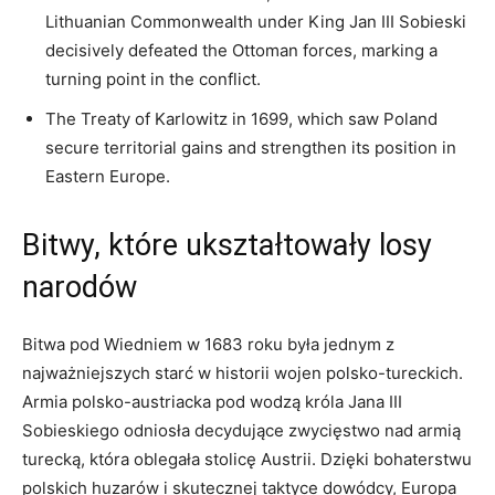
Lithuanian Commonwealth under ⁣King ⁢Jan ‌III Sobieski
decisively defeated the ‍Ottoman forces, marking a
turning point in the conflict.
The Treaty of Karlowitz⁣ in 1699, which saw Poland
secure territorial​ gains​ and strengthen its position ‌in
Eastern Europe.
Bitwy, które ukształtowały losy
narodów
Bitwa pod ‍Wiedniem w ⁤1683 roku była ‍jednym z
najważniejszych starć w historii wojen polsko-tureckich.‌
Armia polsko-austriacka pod wodzą króla ⁤Jana ‍III
⁤Sobieskiego odniosła decydujące zwycięstwo nad ⁢armią⁢
turecką, która oblegała stolicę Austrii. Dzięki‌ bohaterstwu
polskich huzarów i ⁢skutecznej​ taktyce ​dowódcy, Europa