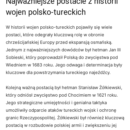
Najważniejsze ⁢postacie z‍ historii
wojen‌ polsko-tureckich
W historii wojen polsko-tureckich pojawiły ⁤się wiele
postaci, które‌ odegrały kluczową rolę w⁢ obronie
chrześcijańskiej Europy przed⁣ ekspansją osmańską.
Jednym⁤ z najważniejszych dowódców był‌ hetman Jan ‍III⁢
Sobieski, który poprowadził⁤ Polską do zwycięstwa pod
Wiedniem w 1683 roku. Jego odwaga i determinacja były
‍kluczowe dla⁤ powstrzymania tureckiego ‍najeźdźcy.
Kolejną ważną postacią był hetman Stanisław Żółkiewski,
który odniósł‍ zwycięstwo ​pod⁣ Chocimiem w 1621 roku.
Jego strategiczne umiejętności‍ i⁤ genialna‌ taktyka
umożliwiły odparcie ataków tureckich wojsk i ‍ochronę
granic Rzeczypospolitej. Żółkiewski był również‌ kluczową
postacią⁢ w rozbudowie polskiej armii i ⁢zwiększeniu jej