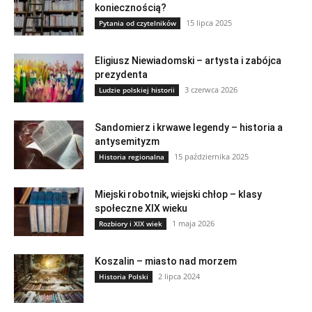
koniecznością?
15 lipca 2025
Pytania od czytelników
Eligiusz Niewiadomski – artysta i zabójca
prezydenta
3 czerwca 2026
Ludzie polskiej historii
Sandomierz i krwawe legendy – historia a
antysemityzm
15 października 2025
Historia regionalna
Miejski robotnik, wiejski chłop – klasy
społeczne XIX wieku
1 maja 2026
Rozbiory i XIX wiek
Koszalin – miasto nad morzem
2 lipca 2024
Historia Polski