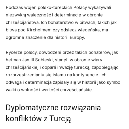
Podczas wojen polsko-tureckich Polacy wykazywali
niezwykłą waleczność i ‍determinację w obronie
chrześcijaństwa. Ich ‌bohaterstwo w bitwach, takich jak
bitwa pod Kircholmem czy odsiecz wiedeńska, ma
ogromne ‍znaczenie dla historii Europy.
Rycerze‍ polscy, ⁢dowodzeni przez takich bohaterów, jak⁢
hetman Jan⁢ III Sobieski, stanęli w ⁤obronie ‍wiary
chrześcijańskiej ‌i odparli inwazję turecką, zapobiegając
rozprzestrzenianiu ​się islamu na kontynencie. Ich
odwaga i determinacja zapisały się w historii jako‌ symbol⁢
walki o⁢ wolność⁤ i wartości chrześcijańskie.
Dyplomatyczne rozwiązania
konfliktów‌ z Turcją