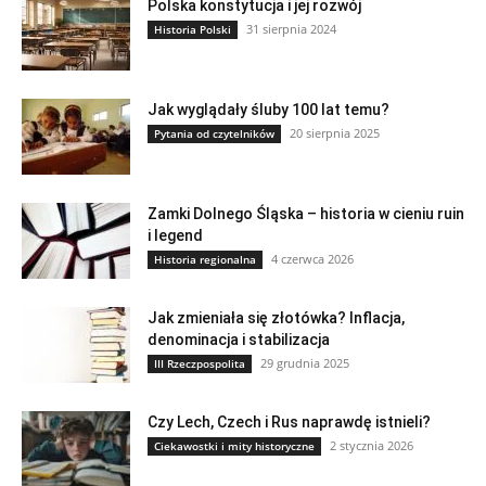
Polska konstytucja i jej rozwój
31 sierpnia 2024
Historia Polski
Jak wyglądały śluby 100 lat temu?
20 sierpnia 2025
Pytania od czytelników
Zamki Dolnego Śląska – historia w cieniu ruin
i legend
4 czerwca 2026
Historia regionalna
Jak zmieniała się złotówka? Inflacja,
denominacja i stabilizacja
29 grudnia 2025
III Rzeczpospolita
Czy Lech, Czech i Rus naprawdę istnieli?
2 stycznia 2026
Ciekawostki i mity historyczne