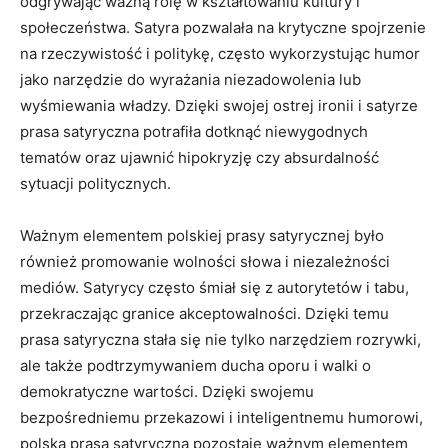
odgrywając ważną rolę w kształtowaniu kultury i
społeczeństwa. ‌Satyra pozwalała na krytyczne spojrzenie
na rzeczywistość⁢ i politykę, często wykorzystując ⁢humor
jako narzędzie do wyrażania niezadowolenia lub
wyśmiewania⁤ władzy. Dzięki⁣ swojej ostrej ironii i satyrze
prasa satyryczna potrafiła dotknąć niewygodnych
tematów oraz ujawnić hipokryzję czy ⁣absurdalność
sytuacji politycznych.
Ważnym elementem polskiej prasy satyrycznej było
również promowanie wolności ⁣słowa i niezależności
mediów. Satyrycy często śmiał się z autorytetów i tabu,
przekraczając⁢ granice akceptowalności. Dzięki temu
prasa satyryczna stała się nie tylko narzędziem rozrywki,
ale także podtrzymywaniem ducha oporu i walki o
demokratyczne wartości. ​Dzięki swojemu
bezpośredniemu przekazowi i inteligentnemu humorowi,
polska prasa satyryczna pozostaje ważnym elementem