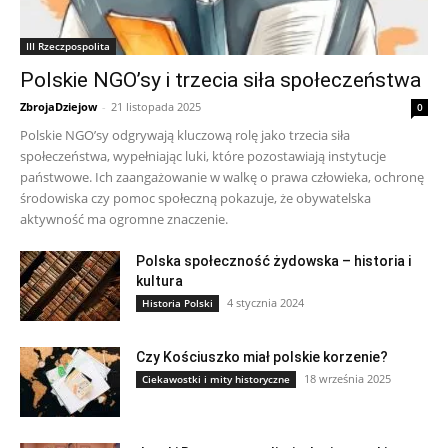
III Rzeczpospolita
Polskie NGO’sy i trzecia siła społeczeństwa
ZbrojaDziejow
-
21 listopada 2025
0
Polskie NGO’sy odgrywają kluczową rolę jako trzecia siła
społeczeństwa, wypełniając luki, które pozostawiają instytucje
państwowe. Ich zaangażowanie w walkę o prawa człowieka, ochronę
środowiska czy pomoc społeczną pokazuje, że obywatelska
aktywność ma ogromne znaczenie.
Polska społeczność żydowska – historia i
kultura
4 stycznia 2024
Historia Polski
Czy Kościuszko miał polskie korzenie?
18 września 2025
Ciekawostki i mity historyczne