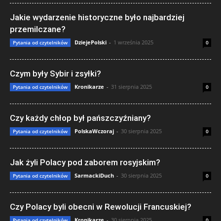
Jakie wydarzenie historyczne było najbardziej
przemilczane?
DziejePolski
-
1 września 2025
Pytania od czytelników
0
Czym były Sybir i zsyłki?
Kronikarze
-
31 sierpnia 2025
Pytania od czytelników
0
Czy każdy chłop był pańszczyźniany?
PolskaWczoraj
-
30 sierpnia 2025
Pytania od czytelników
0
Jak żyli Polacy pod zaborem rosyjskim?
SarmackiDuch
-
30 sierpnia 2025
Pytania od czytelników
0
Czy Polacy byli obecni w Rewolucji Francuskiej?
Kronikarze
-
30 sierpnia 2025
Pytania od czytelników
0