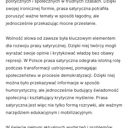
politycznych i społecznych w trudnych czasach. Dzięki
swojej ironicznej formie, prasa ⁢satyryczna potrafiła
poruszyć ważne tematy w sposób łagodny, ale
jednocześnie⁤ przekazując mocne przesłanie.
Wolność słowa od zawsze była kluczowym elementem
dla rozwoju prasy satyrycznej. Dzięki niej twórcy mogli
wyrażać swoje opinie i krytykować władzę bez obawy
represji. ‍W Polsce prasa satyryczna odegrała ⁤istotną rolę
‌podczas transformacji ustrojowej, pomagając
społeczeństwu w ⁢procesie demokratyzacji. Dzięki niej
można było przekazywać informacje w sposób
humorystyczny, ale ⁣jednocześnie budujący świadomość
społeczną i kształtujący krytyczne myślenie. Prasa
satyryczna jest więc nie ​tylko ‌formą⁤ rozrywki, ale ważnym
narzędziem edukacyjnym ⁤i mobilizacyjnym.
W świecie pełnym aktualnych wydarzeń i ⁤problemów,