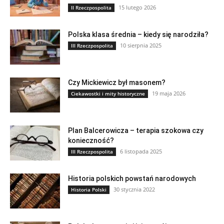
15 lutego 2026
II Rzeczpospolita
Polska klasa średnia – kiedy się narodziła?
10 sierpnia 2025
III Rzeczpospolita
Czy Mickiewicz był masonem?
19 maja 2026
Ciekawostki i mity historyczne
Plan Balcerowicza – terapia szokowa czy
konieczność?
6 listopada 2025
III Rzeczpospolita
Historia polskich powstań narodowych
30 stycznia 2022
Historia Polski