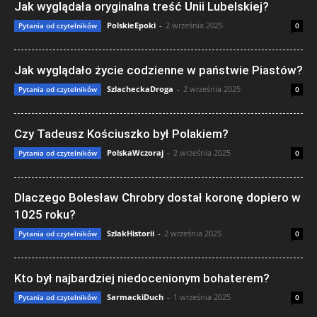
Jak wyglądała oryginalna treść Unii Lubelskiej?
PolskieEpoki
-
2 września 2025
Pytania od czytelników
0
Jak wyglądało życie codzienne w państwie Piastów?
SzlacheckaDroga
-
2 września 2025
Pytania od czytelników
0
Czy Tadeusz Kościuszko był Polakiem?
PolskaWczoraj
-
2 września 2025
Pytania od czytelników
0
Dlaczego Bolesław Chrobry dostał koronę dopiero w
1025 roku?
SzlakHistorii
-
2 września 2025
Pytania od czytelników
0
Kto był najbardziej niedocenionym bohaterem?
SarmackiDuch
-
1 września 2025
Pytania od czytelników
0