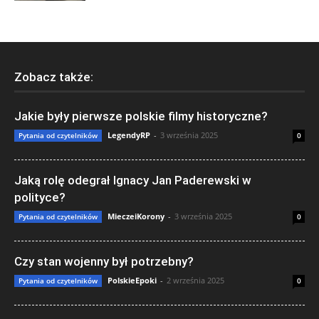
Zobacz także:
Jakie były pierwsze polskie filmy historyczne?
LegendyRP
-
3 września 2025
Pytania od czytelników
0
Jaką rolę odegrał Ignacy Jan Paderewski w
polityce?
MieczeiKorony
-
3 września 2025
Pytania od czytelników
0
Czy stan wojenny był potrzebny?
PolskieEpoki
-
2 września 2025
Pytania od czytelników
0