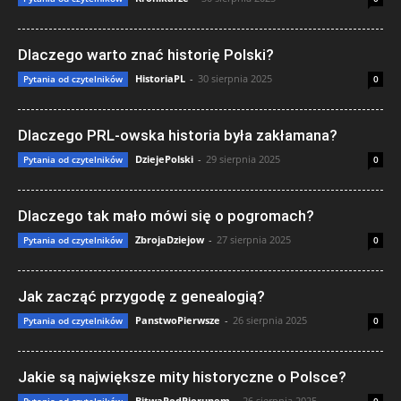
Dlaczego warto znać historię Polski?
HistoriaPL
-
30 sierpnia 2025
Pytania od czytelników
0
Dlaczego PRL-owska historia była zakłamana?
DziejePolski
-
29 sierpnia 2025
Pytania od czytelników
0
Dlaczego tak mało mówi się o pogromach?
ZbrojaDziejow
-
27 sierpnia 2025
Pytania od czytelników
0
Jak zacząć przygodę z genealogią?
PanstwoPierwsze
-
26 sierpnia 2025
Pytania od czytelników
0
Jakie są największe mity historyczne o Polsce?
BitwaPodPiorunem
-
26 sierpnia 2025