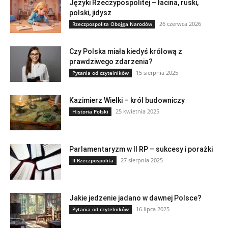
Języki Rzeczypospolitej – łacina, ruski,
polski, jidysz
26 czerwca 2026
Rzeczpospolita Obojga Narodów
Czy Polska miała kiedyś królową z
prawdziwego zdarzenia?
15 sierpnia 2025
Pytania od czytelników
Kazimierz Wielki – król budowniczy
25 kwietnia 2025
Historia Polski
Parlamentaryzm w II RP – sukcesy i porażki
27 sierpnia 2025
II Rzeczpospolita
Jakie jedzenie jadano w dawnej Polsce?
16 lipca 2025
Pytania od czytelników