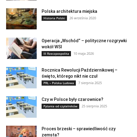
Polska architektura miejska
26 września 2020
Historia Polski
Operacja „Wschód” – polityczne rozgrywki
wokół WSI
10 maja 2026
III Rzeczpospolita
Rocznica Rewolucji Październikowej –
święto, którego nikt nie czuł
7 sierpnia 2025
PRL – Polska Ludowa
Czy w Polsce były czarownice?
25 sierpnia 2025
Pytania od czytelników
Proces brzeski – sprawiedliwość czy
zemsta?