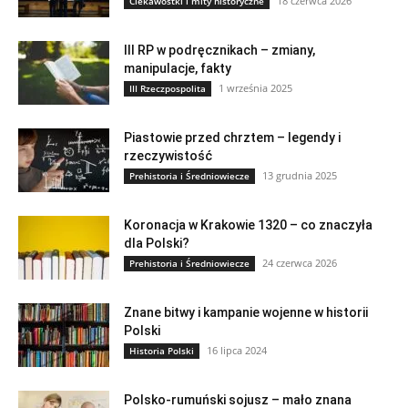
18 czerwca 2026
Ciekawostki i mity historyczne
III RP w podręcznikach – zmiany,
manipulacje, fakty
1 września 2025
III Rzeczpospolita
Piastowie przed chrztem – legendy i
rzeczywistość
13 grudnia 2025
Prehistoria i Średniowiecze
Koronacja w Krakowie 1320 – co znaczyła
dla Polski?
24 czerwca 2026
Prehistoria i Średniowiecze
Znane bitwy i kampanie wojenne w historii
Polski
16 lipca 2024
Historia Polski
Polsko-rumuński sojusz – mało znana