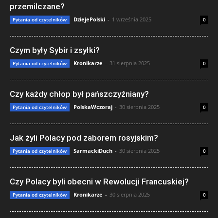
przemilczane?
DziejePolski
-
1 września 2025
Pytania od czytelników
0
Czym były Sybir i zsyłki?
Kronikarze
-
31 sierpnia 2025
Pytania od czytelników
0
Czy każdy chłop był pańszczyźniany?
PolskaWczoraj
-
30 sierpnia 2025
Pytania od czytelników
0
Jak żyli Polacy pod zaborem rosyjskim?
SarmackiDuch
-
30 sierpnia 2025
Pytania od czytelników
0
Czy Polacy byli obecni w Rewolucji Francuskiej?
Kronikarze
-
30 sierpnia 2025
Pytania od czytelników
0