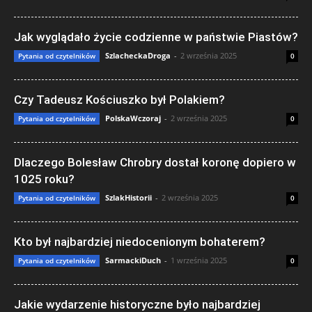
Jak wyglądało życie codzienne w państwie Piastów?
SzlacheckaDroga
-
2 września 2025
Pytania od czytelników
0
Czy Tadeusz Kościuszko był Polakiem?
PolskaWczoraj
-
2 września 2025
Pytania od czytelników
0
Dlaczego Bolesław Chrobry dostał koronę dopiero w
1025 roku?
SzlakHistorii
-
2 września 2025
Pytania od czytelników
0
Kto był najbardziej niedocenionym bohaterem?
SarmackiDuch
-
1 września 2025
Pytania od czytelników
0
Jakie wydarzenie historyczne było najbardziej