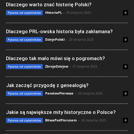
Dlaczego warto znać historię Polski?
HistoriaPL
-
30 sierpnia 2025
Pytania od czytelników
0
Dlaczego PRL-owska historia była zakłamana?
DziejePolski
-
29 sierpnia 2025
Pytania od czytelników
0
Dlaczego tak mało mówi się o pogromach?
ZbrojaDziejow
-
27 sierpnia 2025
Pytania od czytelników
0
Jak zacząć przygodę z genealogią?
PanstwoPierwsze
-
26 sierpnia 2025
Pytania od czytelników
0
Jakie są największe mity historyczne o Polsce?
BitwaPodPiorunem
-
26 sierpnia 2025
Pytania od czytelników
0