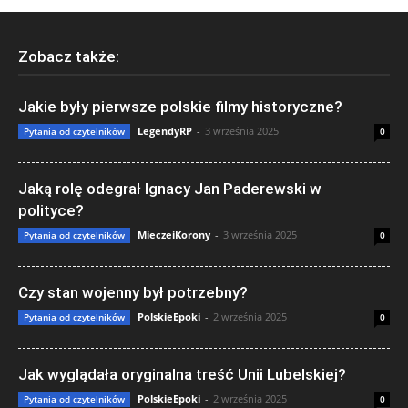
Zobacz także:
Jakie były pierwsze polskie filmy historyczne?
LegendyRP
-
3 września 2025
Pytania od czytelników
0
Jaką rolę odegrał Ignacy Jan Paderewski w
polityce?
MieczeiKorony
-
3 września 2025
Pytania od czytelników
0
Czy stan wojenny był potrzebny?
PolskieEpoki
-
2 września 2025
Pytania od czytelników
0
Jak wyglądała oryginalna treść Unii Lubelskiej?
PolskieEpoki
-
2 września 2025
Pytania od czytelników
0