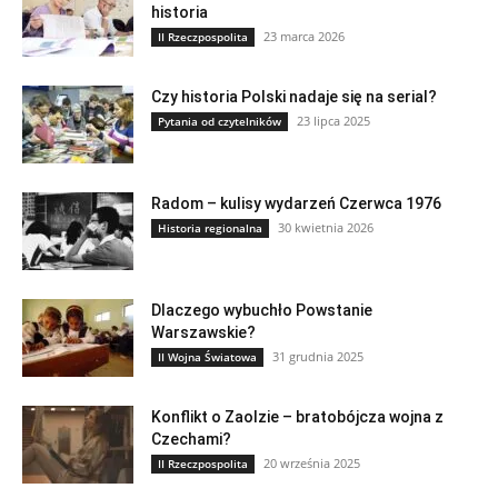
historia
23 marca 2026
II Rzeczpospolita
Czy historia Polski nadaje się na serial?
23 lipca 2025
Pytania od czytelników
Radom – kulisy wydarzeń Czerwca 1976
30 kwietnia 2026
Historia regionalna
Dlaczego wybuchło Powstanie
Warszawskie?
31 grudnia 2025
II Wojna Światowa
Konflikt o Zaolzie – bratobójcza wojna z
Czechami?
20 września 2025
II Rzeczpospolita