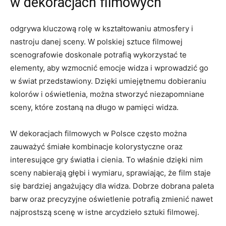
w dekoracjach filmowych
odgrywa kluczową rolę w‌ kształtowaniu ‌atmosfery i
nastroju danej sceny. W polskiej sztuce filmowej
scenografowie doskonale potrafią wykorzystać te
elementy, aby‍ wzmocnić emocje widza ​i wprowadzić go
w świat przedstawiony. Dzięki umiejętnemu dobieraniu
kolorów ⁤i oświetlenia, można stworzyć niezapomniane
sceny, które ⁣zostaną na długo w pamięci widza.
W dekoracjach filmowych w Polsce często można
⁤zauważyć śmiałe kombinacje kolorystyczne oraz
interesujące gry światła i cienia. To właśnie dzięki nim
sceny nabierają ⁣głębi i wymiaru, sprawiając,‌ że film staje
się bardziej angażujący dla widza. Dobrze dobrana paleta
barw oraz precyzyjne‌ oświetlenie potrafią zmienić nawet
najprostszą scenę w istne arcydzieło sztuki filmowej.