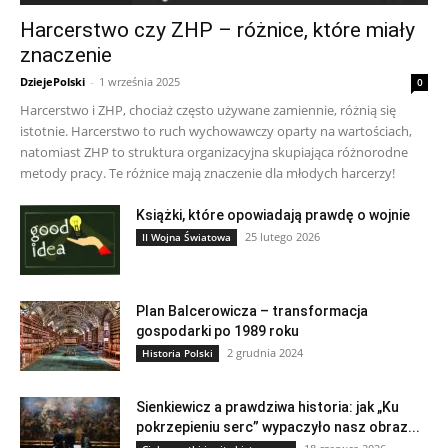
Harcerstwo czy ZHP – różnice, które miały
znaczenie
DziejePolski
-
1 września 2025
0
Harcerstwo i ZHP, chociaż często używane zamiennie, różnią się
istotnie. Harcerstwo to ruch wychowawczy oparty na wartościach,
natomiast ZHP to struktura organizacyjna skupiająca różnorodne
metody pracy. Te różnice mają znaczenie dla młodych harcerzy!
Książki, które opowiadają prawdę o wojnie
25 lutego 2026
II Wojna Światowa
Plan Balcerowicza – transformacja
gospodarki po 1989 roku
2 grudnia 2024
Historia Polski
Sienkiewicz a prawdziwa historia: jak „Ku
pokrzepieniu serc” wypaczyło nasz obraz...