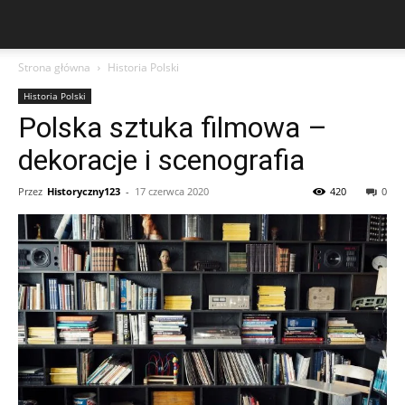
Strona główna
Historia Polski
Historia Polski
Polska sztuka filmowa –
dekoracje i scenografia
Przez
Historyczny123
-
17 czerwca 2020
420
0