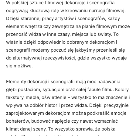
W polskiej ‍sztuce⁤ filmowej dekoracje i scenografia
⁤odgrywają kluczową rolę w kreowaniu narracji filmowej.
Dzięki starannej pracy artystów i scenografów,⁤ każdy
element wnętrza czy zewnętrza na planie filmowym może
przenosić widza w inne czasy, miejsca lub światy. To
właśnie dzięki odpowiednio dobranym⁢ dekoracjom i
scenografii możemy poczuć się jakbyśmy przenieśli ‍się
do alternatywnej rzeczywistości, gdzie‌ wszystko wydaje
się możliwe.
Elementy dekoracji⁤ i scenografii mają‍ moc nadawania
głębi⁤ postaciom, ​sytuacjom oraz całej fabule filmu. Kolory,
tekstury, meble, oświetlenie – wszystko to ma znaczenie i
wpływa na odbiór historii przez widza. Dzięki ⁤precyzyjnie
zaprojektowanym dekoracjom można podkreślić emocje
bohaterów, budować napięcie czy nawet wzmacniać
klimat⁣ danej sceny. To wszystko sprawia,⁣ że polska