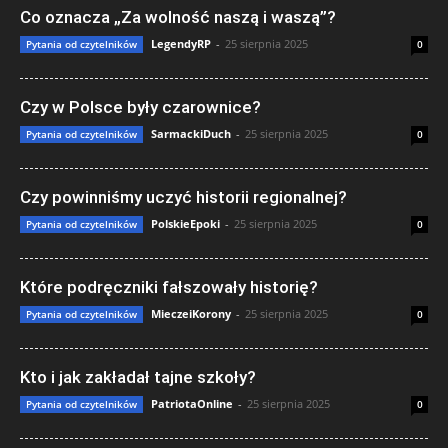
Co oznacza „Za wolność naszą i waszą”?
LegendyRP
-
25 sierpnia 2025
Pytania od czytelników
0
Czy w Polsce były czarownice?
SarmackiDuch
-
25 sierpnia 2025
Pytania od czytelników
0
Czy powinniśmy uczyć historii regionalnej?
PolskieEpoki
-
25 sierpnia 2025
Pytania od czytelników
0
Które podręczniki fałszowały historię?
MieczeiKorony
-
25 sierpnia 2025
Pytania od czytelników
0
Kto i jak zakładał tajne szkoły?
PatriotaOnline
-
25 sierpnia 2025
Pytania od czytelników
0