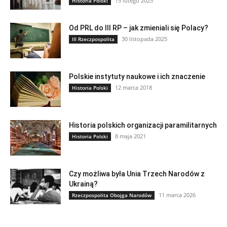
15 lutego 2025
Historia Polski
Od PRL do III RP – jak zmieniali się Polacy?
30 listopada 2025
III Rzeczpospolita
Polskie instytuty naukowe i ich znaczenie
12 marca 2018
Historia Polski
Historia polskich organizacji paramilitarnych
8 maja 2021
Historia Polski
Czy możliwa była Unia Trzech Narodów z
Ukrainą?
11 marca 2026
Rzeczpospolita Obojga Narodów