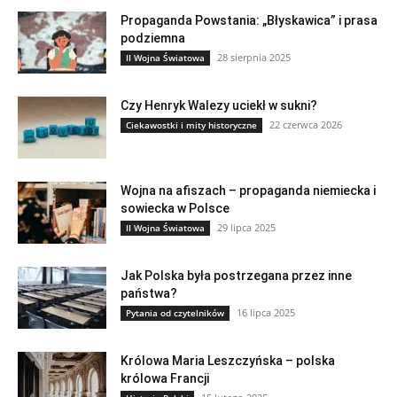
Propaganda Powstania: „Błyskawica” i prasa
podziemna
28 sierpnia 2025
II Wojna Światowa
Czy Henryk Walezy uciekł w sukni?
22 czerwca 2026
Ciekawostki i mity historyczne
Wojna na afiszach – propaganda niemiecka i
sowiecka w Polsce
29 lipca 2025
II Wojna Światowa
Jak Polska była postrzegana przez inne
państwa?
16 lipca 2025
Pytania od czytelników
Królowa Maria Leszczyńska – polska
królowa Francji