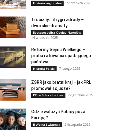
22 czerwca 2026
Historia regionalna
Trucizny, intrygi i zdrady –
dworskie dramaty
Rzeczpospolita Obojga Narodów
14 września 2025
Reformy Sejmu Wielkiego –
próba ratowania upadającego
państwa
7 lutego 2025
Historia Polski
ZSRR jako bratni kraj – jak PRL
promował sojusze?
22 grudnia 2025
PRL – Polska Ludowa
Gdzie walczyli Polacy poza
Europą?
3 listopada 2025
II Wojna Światowa