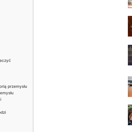
baczyć
orią przemysłu
zemysłu
i
dzi