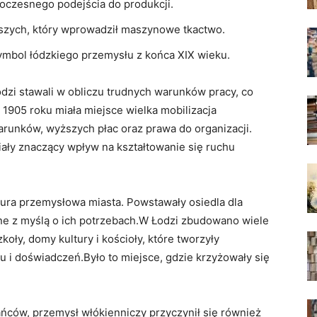
oczesnego podejścia do produkcji.
wszych, który wprowadził maszynowe tkactwo.
ymbol łódzkiego przemysłu z końca XIX wieku.
zi stawali w obliczu trudnych warunków pracy, co
 1905 roku miała miejsce wielka mobilizacja
arunków, wyższych płac oraz prawa do organizacji.
miały znaczący wpływ na kształtowanie się ruchu
tura przemysłowa miasta. Powstawały osiedla dla
ne z myślą o ich potrzebach.W Łodzi zbudowano wiele
koły, domy kultury i kościoły, które tworzyły
 i doświadczeń.Było to miejsce, gdzie krzyżowały się
ców, przemysł włókienniczy przyczynił się również