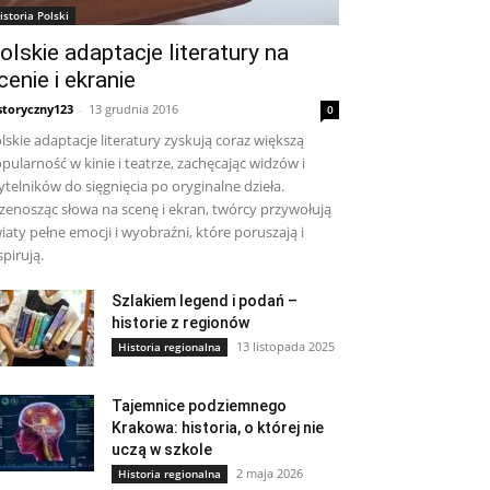
istoria Polski
olskie adaptacje literatury na
cenie i ekranie
storyczny123
-
13 grudnia 2016
0
lskie adaptacje literatury zyskują coraz większą
pularność w kinie i teatrze, zachęcając widzów i
ytelników do sięgnięcia po oryginalne dzieła.
zenosząc słowa na scenę i ekran, twórcy przywołują
iaty pełne emocji i wyobraźni, które poruszają i
spirują.
Szlakiem legend i podań –
historie z regionów
13 listopada 2025
Historia regionalna
Tajemnice podziemnego
Krakowa: historia, o której nie
uczą w szkole
2 maja 2026
Historia regionalna