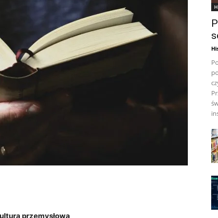
H
P
s
Hi
Po
po
cz
Pr
św
in
 kultura przemysłowa