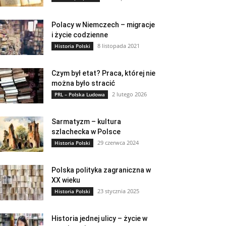
Polacy w Niemczech – migracje
i życie codzienne
8 listopada 2021
Historia Polski
Czym był etat? Praca, której nie
można było stracić
2 lutego 2026
PRL – Polska Ludowa
Sarmatyzm – kultura
szlachecka w Polsce
29 czerwca 2024
Historia Polski
Polska polityka zagraniczna w
XX wieku
23 stycznia 2025
Historia Polski
Historia jednej ulicy – życie w