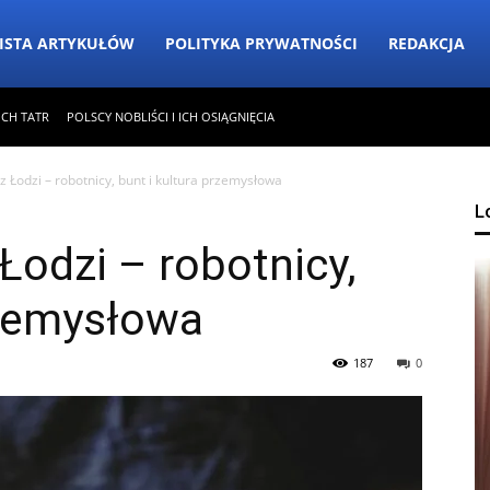
ISTA ARTYKUŁÓW
POLITYKA PRYWATNOŚCI
REDAKCJA
ICH TATR
POLSCY NOBLIŚCI I ICH OSIĄGNIĘCIA
 z Łodzi – robotnicy, bunt i kultura przemysłowa
L
 Łodzi – robotnicy,
rzemysłowa
187
0