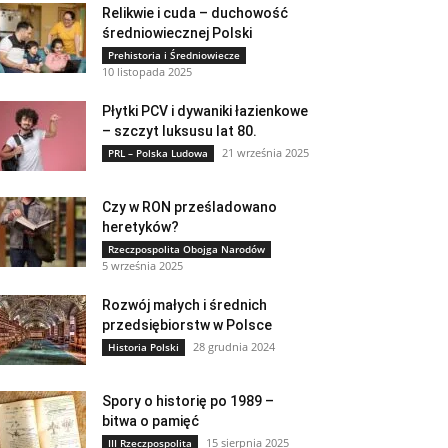
Relikwie i cuda – duchowość
średniowiecznej Polski
Prehistoria i Średniowiecze
10 listopada 2025
Płytki PCV i dywaniki łazienkowe
– szczyt luksusu lat 80.
21 września 2025
PRL – Polska Ludowa
Czy w RON prześladowano
heretyków?
Rzeczpospolita Obojga Narodów
5 września 2025
Rozwój małych i średnich
przedsiębiorstw w Polsce
28 grudnia 2024
Historia Polski
Spory o historię po 1989 –
bitwa o pamięć
15 sierpnia 2025
III Rzeczpospolita