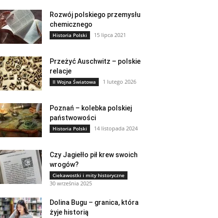
Rozwój polskiego przemysłu
chemicznego
15 lipca 2021
Historia Polski
Przeżyć Auschwitz – polskie
relacje
1 lutego 2026
II Wojna Światowa
Poznań – kolebka polskiej
państwowości
14 listopada 2024
Historia Polski
Czy Jagiełło pił krew swoich
wrogów?
Ciekawostki i mity historyczne
30 września 2025
Dolina Bugu – granica, która
żyje historią