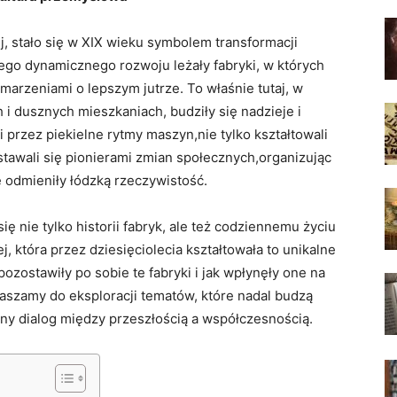
j, stało się w XIX wieku symbolem transformacji
tego dynamicznego rozwoju leżały fabryki, w których
 marzeniami o lepszym jutrze. To właśnie tutaj, w
 i dusznych mieszkaniach, budziły się nadzieje i
i przez piekielne rytmy maszyn,nie tylko kształtowali
stawali się pionierami zmian społecznych,organizując
e odmieniły łódzką rzeczywistość.
ę nie tylko historii fabryk, ale też codziennemu życiu
 która przez dziesięciolecia kształtowała to unikalne
pozostawiły po sobie te fabryki i jak wpłynęły one na
aszamy do eksploracji tematów, które nadal budzą
anny dialog między przeszłością a współczesnością.