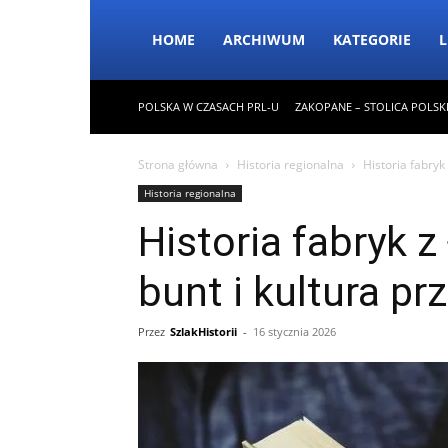
HOME
ARCHIWUM
KATEGORIE
L
POLSKA W CZASACH PRL-U
ZAKOPANE – STOLICA POLSK
Strona główna
Historia regionalna
Historia fabryk
Historia regionalna
Historia fabryk z
bunt i kultura p
Przez
SzlakHistorii
-
16 stycznia 2026