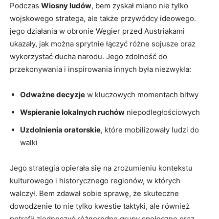
Podczas
Wiosny ludów
, bem zyskał miano nie ⁤tylko‌
wojskowego stratega, ale także przywódcy ideowego.
jego działania w obronie Węgier przed Austriakami
ukazały, jak można sprytnie łączyć różne sojusze ⁤oraz
wykorzystać⁣ ducha narodu.‌ Jego‍ zdolność do
przekonywania ‍i inspirowania innych była ​niezwykła:
Odważne⁢ decyzje
w kluczowych momentach​ bitwy
Wspieranie lokalnych ruchów
niepodległościowych
Uzdolnienia oratorskie
, które mobilizowały ludzi do
walki
Jego strategia opierała się na zrozumieniu kontekstu
kulturowego‌ i historycznego regionów, w których
walczył. Bem zdawał ⁣sobie sprawę, że skuteczne
dowodzenie to nie tylko kwestie taktyki, ⁢ale również
potrafił zjednoczyć różnorodne grupy społeczne oraz⁣