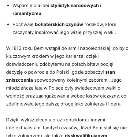
Wsparcie dla idei
stylistyk narodowych
i ⁤
romantyzmu
.
Pochwałę
bohaterskich czynów
rodaków, które
zaczynały inspirować jego wizję przyszłej walki.
W 1813 ⁣roku ‍Bem wstąpił do armii napoleońskiej, co było
kluczowym krokiem w ⁤jego karierze. dzięki
doświadczeniu ‌zdobytemu na polach bitew podjął
decyzję o powrocie do Polski, gdzie zobaczył
stan
zniszczenia
spowodowany kolejnymi zaborami.‍ Jego
młodzieńcze lata⁢ w Polsce były świadectwem walki⁤ o
wolność oraz zaangażowania wobec losów ojczyzny, co‍
zdefiniowało jego ‍dalszą drogę jako żołnierza i lidera.
Dzięki wykształceniu oraz​ kontaktom z⁣ innymi
intelektualistami⁣ tamtych ⁤czasów, Józef Bem stał się nie
tylko żołnierzem, ale także
dyskwalifikującym⁣