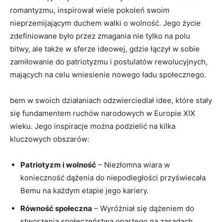
romantyzmu, inspirował wiele pokoleń swoim
nieprzemijającym duchem walki o​ wolność. Jego życie
zdefiniowane było przez zmagania nie tylko na polu⁣
bitwy, ale także⁣ w sferze ideowej,‌ gdzie łączył w ‍sobie
zamiłowanie do patriotyzmu i postulatów rewolucyjnych,
mających na celu wniesienie nowego‌ ładu społecznego.
bem w swoich działaniach odzwierciedlał⁣ idee, które ⁤stały
się fundamentem‍ ruchów ‍narodowych w Europie XIX
wieku. Jego inspiracje można podzielić na kilka
⁢kluczowych obszarów:
Patriotyzm i wolność
– Niezłomna wiara ‍w
konieczność dążenia do ⁤niepodległości przyświecała
Bemu na każdym etapie‍ jego kariery.
Równość społeczna
– Wyróżniał się dążeniem do
stworzenia społeczeństwa ⁢opartego na⁢ zasadach