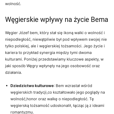
wolność.
Węgierskie​ wpływy na⁤ życie Bema
Węgier ‌Józef ⁣bem, który stał się⁤ ikoną walki o⁢ wolność i
niepodległość, niewątpliwie był pod wpływem swojej⁤ nie
⁣tylko polskiej, ale i węgierskiej ‌tożsamości.⁢ Jego życie i
kariera to przykład synergia między tymi dwoma
kulturami. Poniżej przedstawiamy⁣ kluczowe aspekty,⁣ w
jaki sposób Węgry⁢ wpłynęły⁤ na jego osobowość oraz
‍działania.
Dziedzictwo kulturowe
: Bem wzrastał wśród
węgierskich tradycji,co kształtowało jego poglądy na
wolność,honor oraz walkę o niepodległość. Tę
węgierską tożsamość udoskonalił, łącząc ją z ideami
romantyzmu.