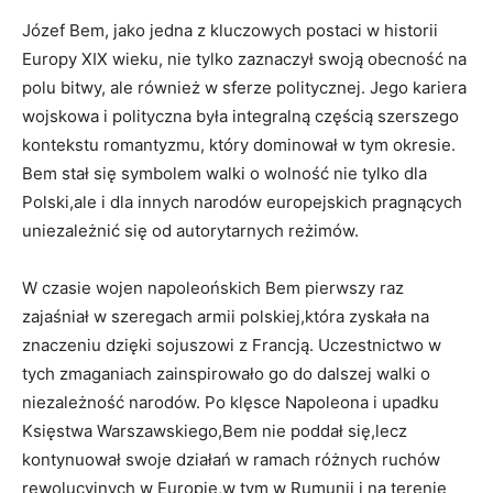
Józef Bem, jako ⁤jedna z kluczowych postaci w historii
Europy XIX ⁤wieku, nie tylko zaznaczył swoją obecność na
polu bitwy, ale również w ​sferze politycznej. Jego ‍kariera
wojskowa i polityczna była integralną częścią szerszego
kontekstu romantyzmu, który dominował w tym okresie.
Bem stał się symbolem walki o wolność nie tylko dla
Polski,ale i dla innych narodów europejskich pragnących
uniezależnić się⁣ od autorytarnych reżimów.
W czasie wojen napoleońskich Bem pierwszy raz
zajaśniał w szeregach armii ⁤polskiej,która zyskała na
znaczeniu dzięki sojuszowi z Francją. Uczestnictwo w
tych zmaganiach‍ zainspirowało go ⁣do​ dalszej walki o
‍niezależność narodów. Po ‌klęsce‌ Napoleona i upadku
Księstwa​ Warszawskiego,Bem nie poddał się,lecz
⁤kontynuował swoje działań w ramach różnych ruchów
rewolucyjnych w Europie,w tym w Rumunii i na terenie