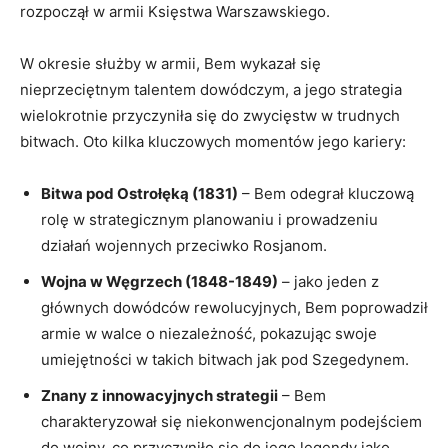
rozpoczął w armii Księstwa Warszawskiego.
W okresie‍ służby w‌ armii, Bem wykazał się
nieprzeciętnym talentem dowódczym, a jego strategia‌
wielokrotnie‍ przyczyniła się do zwycięstw w trudnych
bitwach. Oto kilka kluczowych momentów jego kariery:
Bitwa pod Ostrołęką (1831)
– Bem ​odegrał kluczową
rolę w strategicznym planowaniu i prowadzeniu
działań wojennych przeciwko Rosjanom.
Wojna w Węgrzech (1848-1849)
– jako jeden z
głównych dowódców rewolucyjnych,⁣ Bem poprowadził
armie w walce o niezależność, pokazując swoje
umiejętności w takich bitwach ‌jak pod Szegedynem.
Znany z innowacyjnych strategii
‌– Bem
⁣charakteryzował się niekonwencjonalnym podejściem
do wojny, co przyczyniło się do jego legendy jako