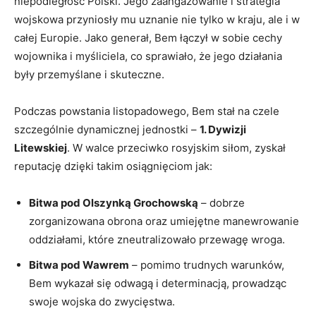
niepodległość⁣ Polski. Jego zaangażowanie i strategia
‌wojskowa‍ przyniosły mu uznanie nie tylko ⁤w kraju, ale i w
całej Europie. Jako generał, Bem łączył w sobie cechy⁤
wojownika i myśliciela, ‍co sprawiało, że jego działania
były ⁢przemyślane ⁤i ⁣skuteczne.
Podczas powstania listopadowego, Bem stał ⁣na czele
szczególnie dynamicznej ⁢jednostki –‍
1. Dywizji
Litewskiej
. W walce przeciwko rosyjskim ‌siłom, zyskał
reputację ‍dzięki takim ⁤osiągnięciom ⁤jak:
Bitwa pod Olszynką Grochowską
– dobrze
zorganizowana obrona oraz umiejętne manewrowanie
oddziałami, które zneutralizowało przewagę wroga.
Bitwa pod Wawrem
– pomimo trudnych warunków,‌
Bem‌ wykazał​ się odwagą i determinacją, prowadząc
swoje wojska do​ zwycięstwa.