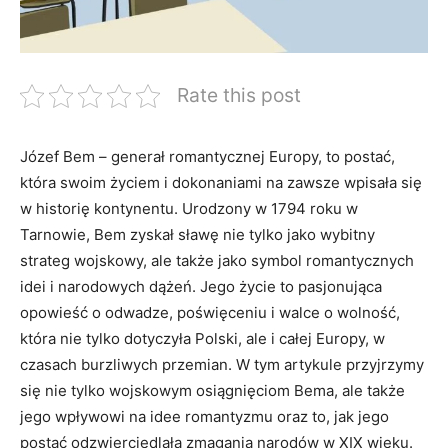
Rate this post
Józef Bem – generał romantycznej Europy, to postać,
która swoim życiem i dokonaniami na zawsze wpisała się⁣
w historię kontynentu. Urodzony w 1794 roku⁢ w
Tarnowie, Bem zyskał‌ sławę nie tylko jako wybitny
strateg wojskowy,⁣ ale także jako symbol ⁣romantycznych
idei i narodowych dążeń. Jego życie to pasjonująca
opowieść ‍o odwadze,⁤ poświęceniu‍ i walce o wolność,
która nie tylko dotyczyła Polski, ale‍ i całej Europy, w
czasach burzliwych przemian. W tym artykule przyjrzymy‌
się nie tylko wojskowym osiągnięciom Bema,⁢ ale także
jego wpływowi na⁣ idee‌ romantyzmu⁢ oraz to, jak jego
postać ⁣odzwierciedlała zmagania narodów w XIX wieku.