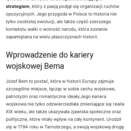
strategiem
, ‍który z pasją podjął się organizacji ruchów
opozycyjnych. Jego przygoda w Polsce⁢ to historia nie
tylko osobistej ewolucji, ‍ale ⁢także część szerszego
kontekstu walki ⁤o wolność narodu, która‍ zostanie
zapamiętana na⁣ wielu płaszczyznach historii.
Wprowadzenie do kariery⁢
wojskowej Bema
Józef Bem to postać, ⁣która w historii Europy zajmuje
⁢szczególne miejsce, łącząc w‌ sobie cechy wojskowe,
patriotyzm oraz romantyczne ideały.Jego kariera
wojskowa‍ nie tylko odzwierciedlała zmieniające się ‍realia
XIX wieku, ‌ale ⁤także ukazywała zjawiska społeczne oraz
polityczne, które miały wpływ ⁣na cały kontynent. Urodził
się ‌w 1794 roku​ w Tarnobrzegu,‌ a swoją wojskową drogę