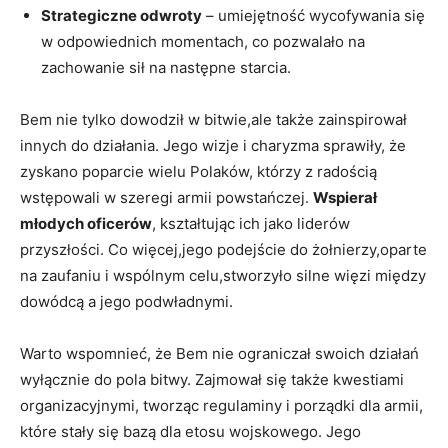
Strategiczne odwroty
– umiejętność wycofywania się
w odpowiednich momentach, co pozwalało‌ na
zachowanie sił na następne starcia.
Bem ‌nie tylko dowodził w bitwie,ale‍ także zainspirował
innych do działania. Jego wizje i charyzma‌ sprawiły, że
zyskano poparcie wielu Polaków, którzy z radością
wstępowali⁣ w szeregi armii powstańczej.
Wspierał
młodych oficerów
, kształtując ich⁣ jako liderów
przyszłości.⁢ Co⁤ więcej,jego podejście ‌do żołnierzy,oparte
na zaufaniu i wspólnym celu,stworzyło silne więzi między
dowódcą a​ jego podwładnymi.
Warto⁤ wspomnieć, że Bem nie ograniczał ‍swoich działań
wyłącznie do pola bitwy. ⁢Zajmował się także kwestiami
organizacyjnymi, tworząc regulaminy i porządki dla armii,
które stały się bazą dla etosu​ wojskowego. Jego‌