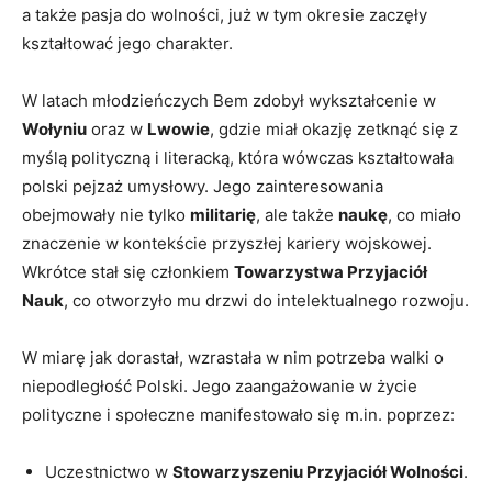
a także pasja do wolności, już w tym‌ okresie⁢ zaczęły
kształtować jego charakter.
W latach młodzieńczych Bem zdobył wykształcenie w⁣
Wołyniu
oraz w
Lwowie
, gdzie ⁢miał okazję zetknąć się z
myślą‌ polityczną i literacką, która ​wówczas ⁣kształtowała
polski pejzaż umysłowy. Jego zainteresowania
obejmowały nie tylko
militarię
, ale także
naukę
, co miało
znaczenie w kontekście przyszłej kariery wojskowej.
Wkrótce stał się członkiem
Towarzystwa Przyjaciół
Nauk
, co otworzyło mu‍ drzwi⁢ do intelektualnego rozwoju.
W miarę jak dorastał, wzrastała w nim potrzeba walki⁢ o
niepodległość Polski. Jego zaangażowanie w życie
polityczne i społeczne manifestowało się m.in. poprzez:
Uczestnictwo w
Stowarzyszeniu ​Przyjaciół Wolności
.