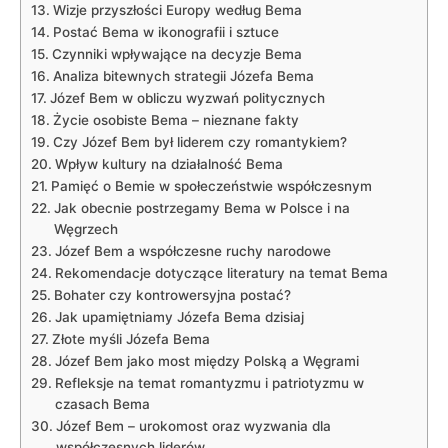
Wizje przyszłości Europy według Bema
Postać Bema w ikonografii i ‌sztuce
Czynniki wpływające na decyzje Bema
Analiza bitewnych strategii Józefa Bema
Józef Bem w obliczu wyzwań politycznych
Życie osobiste Bema ​– nieznane fakty
Czy Józef Bem był ⁣liderem czy romantykiem?
Wpływ kultury na działalność Bema
Pamięć o Bemie w społeczeństwie współczesnym
Jak ⁤obecnie postrzegamy Bema w Polsce⁤ i na
Węgrzech
Józef ⁣Bem a współczesne ruchy​ narodowe
Rekomendacje dotyczące literatury na temat Bema
Bohater czy⁢ kontrowersyjna postać?
Jak upamiętniamy Józefa‌ Bema dzisiaj
Złote myśli Józefa Bema
Józef Bem jako most między Polską a Węgrami
Refleksje na temat romantyzmu i patriotyzmu ⁢w
czasach ⁣Bema
Józef Bem – urokomost oraz⁣ wyzwania dla
współczesnych liderów