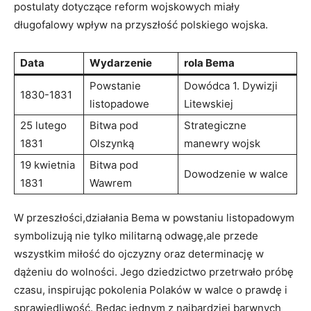
postulaty dotyczące reform⁣ wojskowych miały
długofalowy wpływ‌ na przyszłość polskiego‍ wojska.
Data
Wydarzenie
rola Bema
Powstanie
Dowódca 1. Dywizji
1830-1831
listopadowe
Litewskiej
25 lutego
Bitwa pod
Strategiczne
1831
Olszynką
manewry wojsk
19 kwietnia
Bitwa pod
Dowodzenie w walce
1831
Wawrem
W przeszłości,działania Bema w powstaniu⁣ listopadowym
symbolizują nie tylko ​militarną odwagę,ale przede
wszystkim miłość do ojczyzny oraz determinację w
dążeniu do ⁣wolności. Jego dziedzictwo przetrwało próbę
czasu, ⁢inspirując pokolenia Polaków w walce o prawdę i
sprawiedliwość. Będąc jednym z najbardziej barwnych