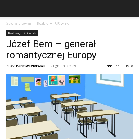
Strona główna
Rozbiory i XIX wiek
Rozbiory i XIX wiek
Józef Bem – generał
romantycznej Europy
Przez
PanstwoPierwsze
-
21 grudnia 2025
177
0