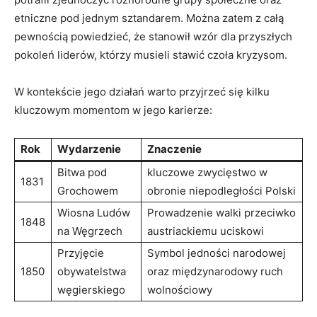
etniczne pod jednym sztandarem. ‌Można zatem z całą
pewnością powiedzieć, że⁢ stanowił wzór dla​ przyszłych
pokoleń liderów, ‍którzy‍ musieli stawić ​czoła kryzysom.
W kontekście jego działań ​warto przyjrzeć się kilku
kluczowym momentom w‌ jego karierze:
Rok
Wydarzenie
Znaczenie
Bitwa pod
kluczowe zwycięstwo w
1831
Grochowem
obronie niepodległości Polski
Wiosna Ludów
Prowadzenie walki przeciwko‌
1848
na Węgrzech
austriackiemu uciskowi
Przyjęcie
Symbol jedności narodowej
1850
obywatelstwa
oraz międzynarodowy ruch
węgierskiego
wolnościowy