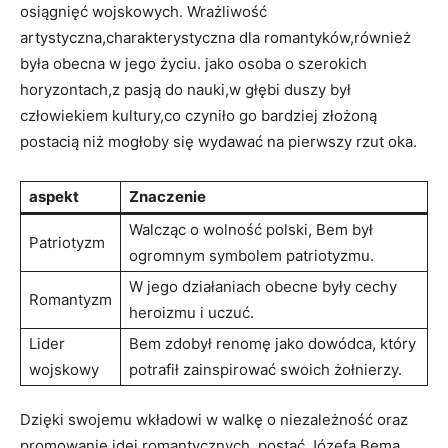
osiągnięć wojskowych. Wrażliwość
artystyczna,charakterystyczna dla romantyków,również​
była obecna w jego życiu.⁢ jako osoba o szerokich
⁣horyzontach,z pasją do nauki,w głębi duszy był
człowiekiem kultury,co czyniło go bardziej złożoną​
postacią niż mogłoby się wydawać na pierwszy rzut⁤ oka.
aspekt
Znaczenie
Walcząc o wolność polski, Bem był
Patriotyzm
ogromnym symbolem⁢ patriotyzmu.
W ⁤jego ‍działaniach ‍obecne były cechy
Romantyzm
heroizmu i uczuć.
Lider
Bem⁣ zdobył renomę jako dowódca, który
wojskowy
⁢potrafił zainspirować swoich żołnierzy.
Dzięki swojemu wkładowi w walkę o niezależność oraz ​
promowanie idei romantycznych, ⁤postać Józefa Bema