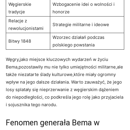
Węgierskie
Wzbogacenie idei o ⁣wolności i
tradycje
honorze
Relacje z
Strategie militarne i ideowe
rewolucjonistami
Wzorzec⁤ działań podczas
Bitwy 1848
polskiego powstania
Węgry,jako miejsce kluczowych wydarzeń w ⁣życiu
Bema,pozostawiły ⁢mu nie tylko umiejętności militarne,ale
także niezatarte ślady kulturowe,które miały ogromny
wpływ na jego dalsze ⁣działania. Warto zauważyć,⁤ że jego
⁤losy splatały się ⁢nieprzerwanie z węgierskim dążeniem
do niepodległości,⁣ co podkreśla jego rolę jako ⁣przyjaciela
i sojusznika⁣ tego⁢ narodu.
Fenomen generała Bema ⁣w