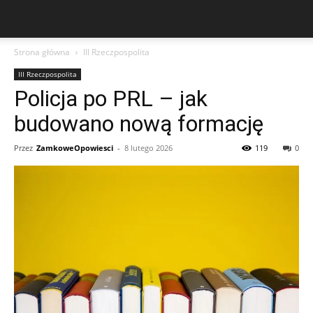
Strona główna
III Rzeczpospolita
III Rzeczpospolita
Policja po PRL – jak
budowano nową formację
Przez
ZamkoweOpowiesci
-
8 lutego 2026
119
0