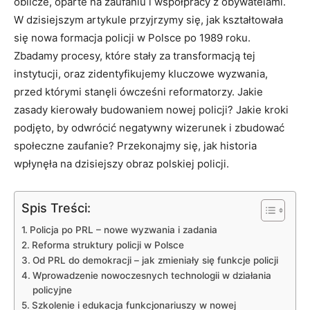
oblicze, oparte na zaufaniu⁣ i współpracy ⁢z obywatelami.
W dzisiejszym artykule przyjrzymy⁢ się, jak kształtowała
się ‍nowa formacja ⁤policji w Polsce po 1989 roku.
Zbadamy procesy, które stały za transformacją tej​
instytucji, oraz zidentyfikujemy kluczowe wyzwania,
przed⁢ którymi stanęli ​ówcześni reformatorzy.⁣ Jakie
zasady kierowały budowaniem nowej policji?⁢ Jakie​ kroki
⁣podjęto, by odwrócić negatywny wizerunek⁢ i zbudować‌
społeczne zaufanie? Przekonajmy się, jak⁣ historia
‌wpłynęła na dzisiejszy⁤ obraz polskiej policji.
Spis Treści:
Policja po PRL – nowe wyzwania i⁤ zadania
Reforma struktury policji w Polsce
Od PRL‌ do ‌demokracji – jak zmieniały się ‌funkcje policji
Wprowadzenie nowoczesnych technologii ‍w ⁢działania
policyjne
Szkolenie ‍i edukacja funkcjonariuszy w nowej