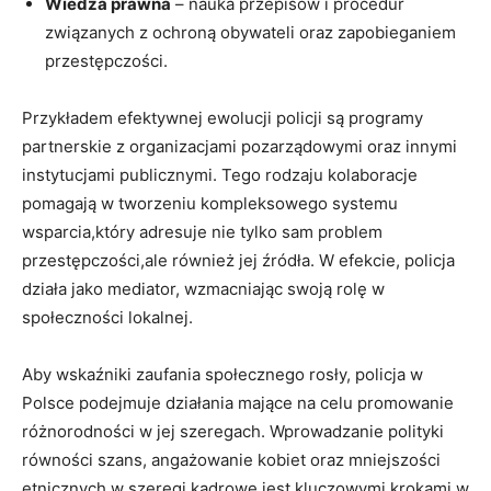
Wiedza prawna
– nauka przepisów i procedur
związanych z ochroną obywateli‍ oraz zapobieganiem‌
przestępczości.
Przykładem efektywnej ewolucji policji są programy
partnerskie z organizacjami pozarządowymi‍ oraz innymi
instytucjami ‌publicznymi.⁢ Tego rodzaju kolaboracje
pomagają⁣ w tworzeniu kompleksowego systemu
wsparcia,który adresuje​ nie tylko sam ‌problem
przestępczości,ale również jej źródła. W ⁢efekcie, policja
działa jako mediator, ⁢wzmacniając swoją rolę w
społeczności lokalnej.
Aby‍ wskaźniki zaufania społecznego rosły, policja w
Polsce⁢ podejmuje działania mające ⁤na celu promowanie
różnorodności w jej szeregach. Wprowadzanie polityki
równości⁢ szans, angażowanie kobiet ​oraz mniejszości
etnicznych w‌ szeregi kadrowe jest⁤ kluczowymi krokami w