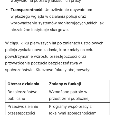
wpływało na poprawę​ jakości ​ich⁢ pracy.
Transparentność:
Umożliwienie obywatelom⁣
większego wglądu‌ w działania policji oraz
wprowadzenie ⁤systemów monitorujących,takich jak
niezależne ⁢instytucje skargowe.
W ciągu kilku pierwszych lat po zmianach ustrojowych,
policja zyskała nowe zadania, które miały na celu
powstrzymanie​ wzrostu przestępczości oraz
przywrócenie poczucia bezpieczeństwa w​
społeczeństwie. Kluczowe​ fokusy obejmowały:
Obszar działania
Zmiany w⁣ funkcji
Bezpieczeństwo
Wzmożone patrole w
‍publiczne
przestrzeni ⁣publicznej
Przeciwdziałanie
Programy​ współpracy z
przestępczości
lokalnymi społecznościami