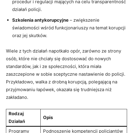
procedur​ i regulacji mających na celu transparentność
działań policji.
Szkolenia ‍antykorupcyjne
–⁢ zwiększenie
świadomości‌ wśród funkcjonariuszy ⁣na temat​ korupcji​
oraz⁤ jej skutków.
Wiele z tych działań napotkało opór, zarówno ze ‍strony
osób, które nie chciały​ się dostosować do nowych
⁤standardów, jak i ze społeczności, która miała⁣
zaszczepione w sobie sceptyczne nastawienie do policji.
Przykładowo, walka z drobną korupcją, polegającą ⁤na⁤
przyjmowaniu łapówek, ‍okazała się trudniejsza niż
zakładano.
Rodzaj
Opis
Działań
Programy
Podnoszenie ⁤kompetencji​ policjantów