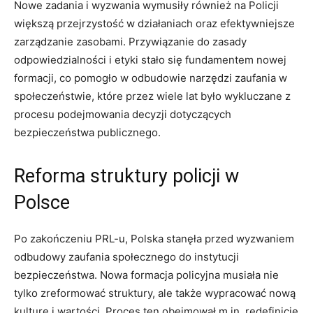
Nowe zadania i wyzwania wymusiły⁤ również na Policji
większą ⁢przejrzystość⁤ w działaniach ‌oraz ⁤efektywniejsze
zarządzanie zasobami. Przywiązanie ⁤do zasady
odpowiedzialności i etyki stało się​ fundamentem nowej
formacji, co ‍pomogło w odbudowie⁣ narzędzi zaufania w
społeczeństwie, które⁤ przez wiele lat było wykluczane z
procesu podejmowania decyzji dotyczących
bezpieczeństwa publicznego.
Reforma struktury policji w
Polsce
Po zakończeniu PRL-u, Polska⁤ stanęła przed wyzwaniem⁢
odbudowy zaufania społecznego do instytucji
bezpieczeństwa.‌ Nowa formacja policyjna musiała nie
⁣tylko zreformować struktury, ale⁢ także ⁢wypracować nową
kulturę ‌i ​wartości. Proces ten​ obejmował m.in. redefinicję