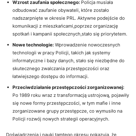
Wzrost‌ zaufania społecznego:
Policja musiała
odbudować zaufanie obywateli, które zostało
nadszarpnięte w ⁤okresie PRL. Aktywne podejście do
komunikacji z mieszkańcami,poprzez organizację‌
spotkań i kampanii społecznych,stało się‍ priorytetem.
Nowe⁣ technologie:
Wprowadzenie nowoczesnych
technologii w pracy Policji, ‍takich jak systemy
informatyczne i bazy⁢ danych, stało się niezbędne do
⁣skutecznego zwalczania przestępczości⁤ oraz
łatwiejszego dostępu do ‍informacji.
Przeciwdziałanie przestępczości zorganizowanej:
Po 1989 roku wraz z transformacją ustrojową, pojawiły
się‍ nowe⁣ formy przestępczości, w tym mafie i ‍inne​
zorganizowane grupy ⁣przestępcze, co wymusiło na
Policji‌ rozwój⁣ nowych strategii⁢ operacyjnych.
Doświadczenia‌ i nauki tamtego okresu pokazują, że