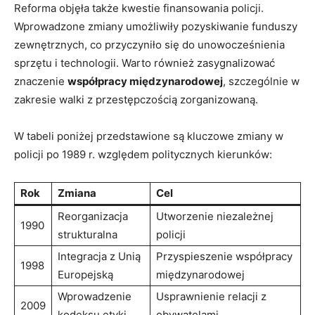
Reforma objęła także kwestie⁤ finansowania policji.⁤
Wprowadzone zmiany umożliwiły pozyskiwanie funduszy
zewnętrznych,​ co przyczyniło się do unowocześnienia
sprzętu i technologii. ​Warto ⁣również ‍zasygnalizować
znaczenie
współpracy‌ międzynarodowej
, ⁢szczególnie w
zakresie⁢ walki z przestępczością ⁤zorganizowaną.
W tabeli‍ poniżej‍ przedstawione są kluczowe zmiany w
⁢policji ⁤po 1989 r. względem politycznych ​kierunków:
Rok
Zmiana
Cel
Reorganizacja
Utworzenie niezależnej
1990
strukturalna
⁢policji
Integracja z​ Unią
Przyspieszenie współpracy
1998
Europejską
międzynarodowej
Wprowadzenie‌
Usprawnienie relacji z
2009
kodeksu etyki
⁢obywatelami