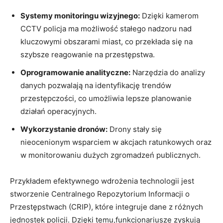
Systemy monitoringu ‍wizyjnego:
Dzięki kamerom⁣
CCTV policja ⁣ma możliwość stałego nadzoru nad
kluczowymi⁤ obszarami miast, co przekłada się na
szybsze reagowanie na⁢ przestępstwa.
Oprogramowanie analityczne:
Narzędzia do‍ analizy
danych ‌pozwalają na identyfikację trendów
‍przestępczości, co umożliwia lepsze planowanie
⁢działań operacyjnych.
Wykorzystanie dronów:
Drony stały‍ się
nieocenionym⁣ wsparciem ⁤w akcjach ratunkowych​ oraz‌
w monitorowaniu dużych zgromadzeń publicznych.
Przykładem efektywnego wdrożenia ‍technologii ‌jest‌
stworzenie Centralnego Repozytorium Informacji o
Przestępstwach (CRIP), ⁤które integruje dane z różnych
jednostek policji. Dzięki temu,funkcjonariusze zyskują