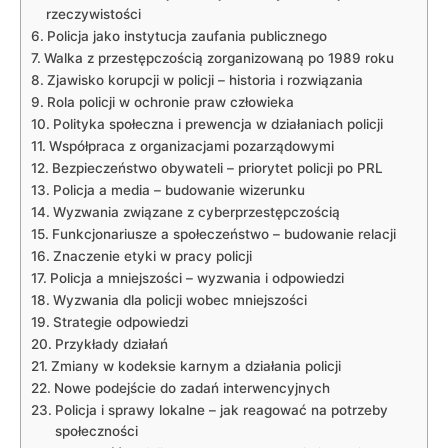
rzeczywistości
Policja jako‍ instytucja zaufania publicznego
Walka⁤ z przestępczością ‍zorganizowaną po⁤ 1989⁣ roku
Zjawisko korupcji w‌ policji – ‍historia i​ rozwiązania
Rola policji w ochronie praw człowieka
Polityka⁤ społeczna i ​prewencja w‌ działaniach policji
Współpraca z organizacjami ⁣pozarządowymi
Bezpieczeństwo ⁢obywateli – ⁤priorytet⁢ policji po PRL
Policja ⁣a⁣ media‌ – budowanie wizerunku
Wyzwania związane z cyberprzestępczością
Funkcjonariusze a społeczeństwo – budowanie relacji
Znaczenie etyki ⁤w pracy policji
Policja a mniejszości – wyzwania‌ i ‍odpowiedzi
Wyzwania dla policji wobec‍ mniejszości
Strategie⁣ odpowiedzi
Przykłady‍ działań
Zmiany w kodeksie‌ karnym ⁣a działania policji
Nowe ⁣podejście ‌do ‍zadań interwencyjnych
Policja i sprawy ⁣lokalne –⁤ jak ⁣reagować na potrzeby
społeczności