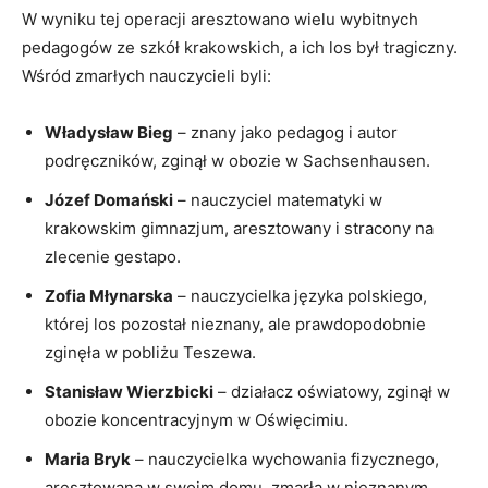
W wyniku tej operacji aresztowano wielu wybitnych
pedagogów ze szkół krakowskich, a ich los był tragiczny.
Wśród zmarłych nauczycieli byli:
Władysław Bieg
– ⁣znany jako pedagog i ⁣autor
⁢podręczników, zginął⁢ w obozie w Sachsenhausen.
Józef Domański
– nauczyciel matematyki w
krakowskim gimnazjum,‍ aresztowany i stracony ​na
zlecenie gestapo.
Zofia ‍Młynarska
– nauczycielka języka polskiego,
której los⁣ pozostał nieznany, ale prawdopodobnie
zginęła w pobliżu Teszewa.
Stanisław Wierzbicki
– działacz oświatowy, zginął⁣ w⁢
obozie koncentracyjnym w Oświęcimiu.
Maria Bryk
– nauczycielka wychowania fizycznego,
aresztowana w swoim domu, zmarła w nieznanym