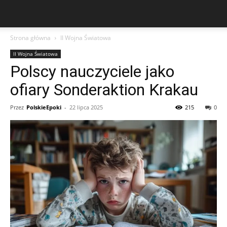
Strona główna
II Wojna Światowa
II Wojna Światowa
Polscy nauczyciele jako
ofiary Sonderaktion Krakau
Przez
PolskieEpoki
-
22 lipca 2025
215
0