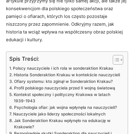
artykule przyjrzymy się nie tylko samej akcji, ale także jej
konsekwencjom dla polskiego społeczeństwa oraz
pamięci​ o ofiarach, których ⁤los często pozostaje
niszczony przez zapomnienie. Odkryjmy razem,⁢ jak
historia ta ⁣wciąż wpływa na współczesny obraz polskiej
edukacji i kultury.
Spis Treści:
Polscy‌ nauczyciele i ich rola w sonderaktion ‍Krakau
Historia Sonderaktion Krakau w kontekście nauczycieli
Ofiary systemu: kto zginął w Sonderaktion Krakau?
Profil polskiego nauczyciela przed II wojną światową
Kontekst ⁣społeczny i polityczny Krakowa w latach
⁣1939-1943
Psychologia ofiar: jak wojna wpłynęła na nauczycieli?
Nauczyciele ‍jako liderzy społeczności lokalnych
Jak‍ Sonderaktion Krakau wpłynęło na edukację w
Krakowie?
Bezpośrednie skutki Sonderaktion dla nauczycieli i