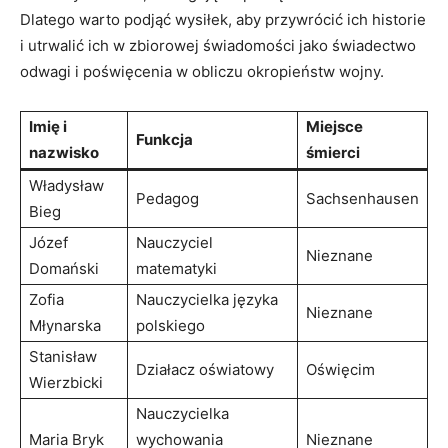
Dlatego warto podjąć wysiłek,⁢ aby przywrócić ich historie
i ​utrwalić ich w zbiorowej ‌świadomości jako świadectwo
odwagi i poświęcenia w ‍obliczu okropieństw wojny.
Imię i
Miejsce
Funkcja
nazwisko
śmierci
Władysław
Pedagog
Sachsenhausen
Bieg
Józef
Nauczyciel
Nieznane
Domański
matematyki
Zofia
Nauczycielka języka
Nieznane
Młynarska
polskiego
Stanisław
Działacz oświatowy
Oświęcim
Wierzbicki
Nauczycielka
Maria Bryk
wychowania
Nieznane